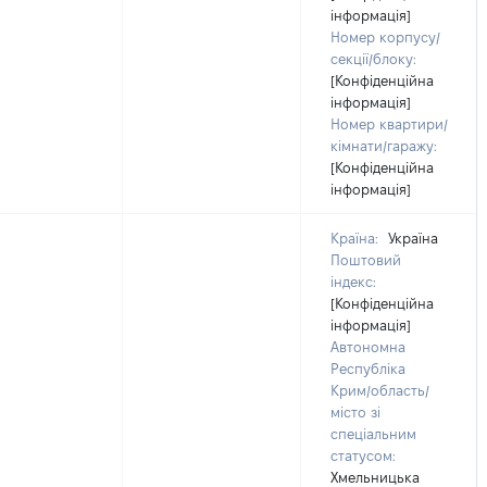
інформація]
Номер корпусу/
секції/блоку:
[Конфіденційна
інформація]
Номер квартири/
кімнати/гаражу:
[Конфіденційна
інформація]
Країна:
Україна
Поштовий
індекс:
[Конфіденційна
інформація]
Автономна
Республіка
Крим/область/
місто зі
спеціальним
статусом:
Хмельницька