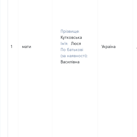
Прізвище:
Кутковська
Ім'я:
Люся
1
мати
Україна
По батькові
(за наявності):
Василівна