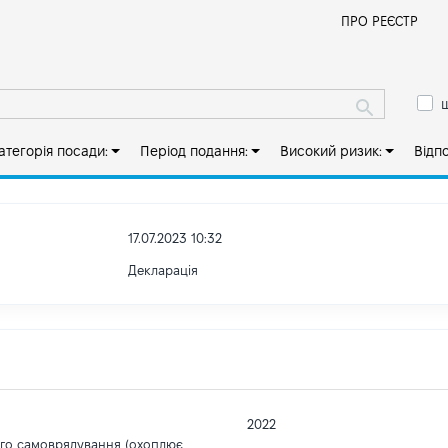
Й
ПРО РЕЄСТР
ш
атегорія посади:
Період подання:
Високий ризик:
Відп
17.07.2023 10:32
Декларація
2022
ого самоврядування (охоплює