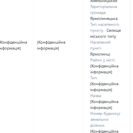
Хмельницький
Територіальна
громада:
Ярмолинецька
Тип населеного
пункту:
Селище
міського типу
[Конфіденційна
[Конфіденційна
Населений
інформація]
інформація]
пункт:
Ярмолинці
Район у місті:
[Конфіденційна
інформація]
Тип:
[Конфіденційна
інформація]
Назва:
[Конфіденційна
інформація]
Номер будинку/
земельної
ділянки:
[Конфіденційна