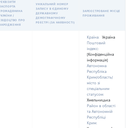
РЕКВІЗИТИ
УНІКАЛЬНИЙ НОМЕР
ПАСПОРТА
ЗАПИСУ В ЄДИНОМУ
ГРОМАДЯНИНА
ЗАРЕЄСТРОВАНЕ МІСЦЕ
ДЕРЖАВНОМУ
УКРАЇНИ /
ПРОЖИВАННЯ
ДЕМОГРАФІЧНОМУ
СВІДОЦТВО ПРО
РЕЄСТРІ (ЗА НАЯВНОСТІ)
НАРОДЖЕННЯ
Країна:
Україна
Поштовий
індекс:
[Конфіденційна
інформація]
Автономна
Республіка
Крим/область/
місто зі
спеціальним
статусом:
Хмельницька
Район в області
та Автономній
Республіці
Крим: