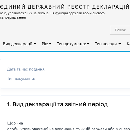
ЄДИНИЙ ДЕРЖАВНИЙ РЕЄСТР ДЕКЛАРАЦІ
осіб, уповноважених на виконання функцій держави або місцевого
самоврядування
Вид декларації:
Рік:
Тип документа:
Тип посади:
К
Дата та час подання:
Тип документа:
1. Вид декларації та звітний період
Щорічна
особи, уповноваженої на виконання функцій держави або місцев