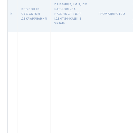
ПРІЗВИЩЕ, ІМʼЯ, ПО
ЗВʼЯЗОК ІЗ
БАТЬКОВІ (ЗА
№
СУБʼЄКТОМ
НАЯВНОСТІ) ДЛЯ
ГРОМАДЯНСТВО
ДЕКЛАРУВАННЯ
ІДЕНТИФІКАЦІЇ В
УКРАЇНІ