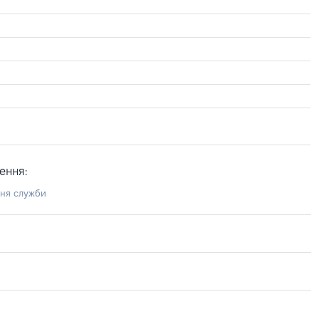
ення:
ння служби