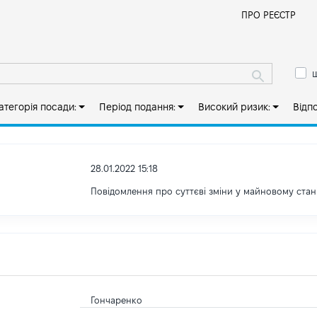
Й
ПРО РЕЄСТР
ш
атегорія посади:
Період подання:
Високий ризик:
Відп
28.01.2022 15:18
Повідомлення про суттєві зміни у майновому стан
Гончаренко