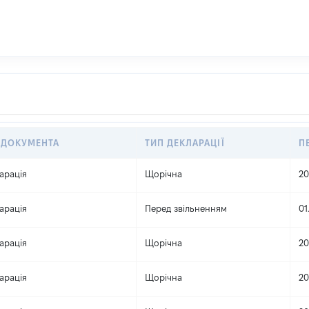
 ДОКУМЕНТА
ТИП ДЕКЛАРАЦІЇ
П
арація
Щорічна
20
арація
Перед звільненням
01
арація
Щорічна
20
арація
Щорічна
20