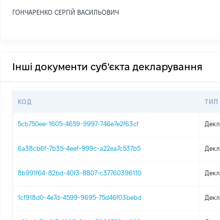
ГОНЧАРЕНКО СЕРГІЙ ВАСИЛЬОВИЧ
Інші документи суб'єкта декларування
КОД
ТИП
5cb750ee-1605-4659-9997-746e7e2f63cf
Декл
6a38cb6f-7b35-4eef-999c-a22ea7c537b5
Декл
8b991f64-82bd-40f3-8807-c37760396110
Декл
1cf918d0-4e7d-4599-9695-75d46f03bebd
Декл