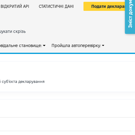
Зміст документа
Подати декларацію
ВІДКРИТИЙ АРІ
СТАТИСТИЧНІ ДАНІ
укати скрізь
овідальне становище:
Пройшла автоперевірку:
і субʼєкта декларування