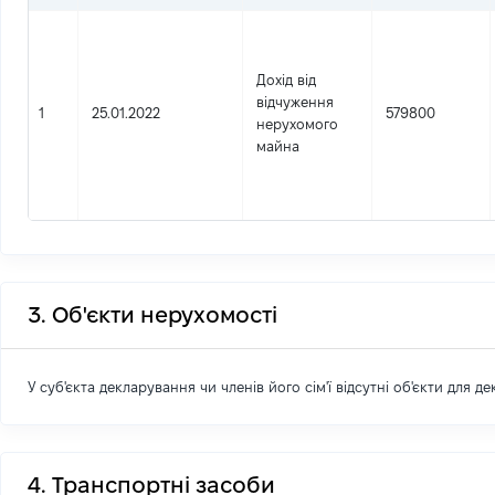
Дохід від
відчуження
1
25.01.2022
579800
нерухомого
майна
3. Об'єкти нерухомості
У суб'єкта декларування чи членів його сім'ї відсутні об'єкти для д
4. Транспортні засоби