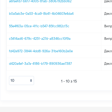
a6faefd7-b617-4005-81ab-3806792bb062
Декл
b0a5ab3e-0a53-4ca9-8b41-4b04607e4da4
Декл
55e4f63a-05ce-411c-b547-85fcc982cf3c
Випр
c5414ad6-679c-4251-a27d-a8346cc10f9a
Випр
fd42e972-3844-4dd8-926a-31be160b2e0e
Декл
d420a4ef-3a7a-4186-b179-890936ae7387
Декл
1 - 10 з 15