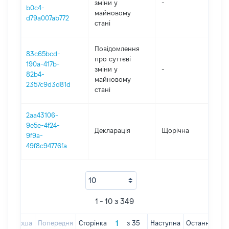
зміни y
-
202
b0c4-
майновому
d79a007ab772
стані
Повідомлення
83c65bcd-
про суттєві
190a-417b-
зміни y
-
202
82b4-
майновому
2357c9d3d81d
стані
2aa43106-
9e5e-4f24-
Декларація
Щорічна
202
9f9a-
49f8c94776fa
1 - 10 з 349
Перша
Попередня
Сторінка
з
35
Наступна
Остання