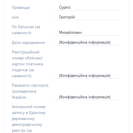
Суркіс
Прізвище:
Григорій
Ім'я:
По батькові (за
Михайлович
наявності):
[Конфіденційна інформація]
Дата народження:
Реєстраційний
номер облікової
картки платника
податків (за
[Конфіденційна інформація]
наявності):
Реквізити паспорта
громадянина
[Конфіденційна інформація]
України:
Унікальний номер
запису в Єдиному
державному
демографічному
реєстрі (за