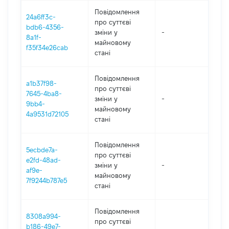
Повідомлення
24a6ff3c-
про суттєві
bdb6-4356-
зміни y
-
202
8a1f-
майновому
f35f34e26cab
стані
Повідомлення
a1b37f98-
про суттєві
7645-4ba8-
зміни y
-
202
9bb4-
майновому
4a9531d72105
стані
Повідомлення
5ecbde7a-
про суттєві
e2fd-48ad-
зміни y
-
202
af9e-
майновому
7f9244b787e5
стані
Повідомлення
8308a994-
про суттєві
b186-49e7-