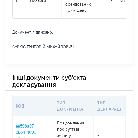
1
Послуги
26.10.2022
орендованих
приміщень
Документ підписано:
СУРКІС ГРИГОРІЙ МИХАЙЛОВИЧ
Інші документи суб'єкта
декларування
ТИП
ТИП
КОД
ПЕ
ДОКУМЕНТА
ДЕКЛАРАЦІЇ
Повідомлення
ee598a07-
про суттєві
8b54-4090-
зміни y
-
202