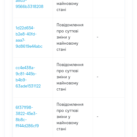
a8d3-
майновому
9566b3318208
стані
Повідомлення
1d22d654-
про суттєві
b2e8-40fd-
зміни y
-
202
aaa7-
майновому
9d8619e44abc
стані
Повідомлення
cc4e438a-
про суттєві
9c81-445b-
зміни y
-
202
b4b9-
майновому
63ade1531122
стані
Повідомлення
6f371f98-
про суттєві
3822-45e3-
зміни y
-
202
8b8c-
майновому
fff44d286cf9
стані