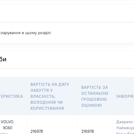
екларування в цьому розділі.
оби
ВАРТІСТЬ НА ДАТУ
ВАРТІСТЬ ЗА
НАБУТТЯ У
ОСТАННЬОЮ
ТЕРИСТИКА
ВЛАСНІСТЬ,
ІНФОРМ
ГРОШОВОЮ
ВОЛОДІННЯ ЧИ
ОЦІНКОЮ
КОРИСТУВАННЯ
VOLVO
Джерело
:
XC60
Наймену
216978
216978
уску:
Код в Єд