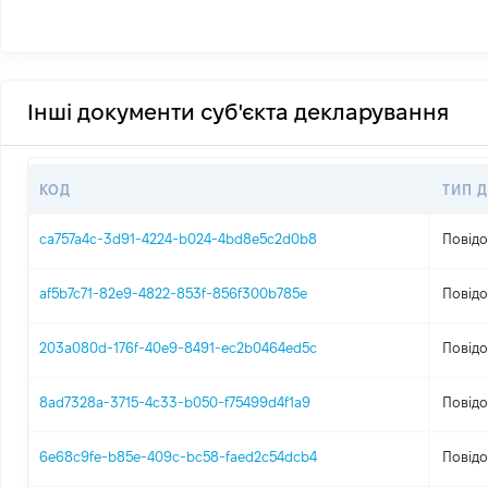
Інші документи суб'єкта декларування
КОД
ТИП 
ca757a4c-3d91-4224-b024-4bd8e5c2d0b8
Повідо
af5b7c71-82e9-4822-853f-856f300b785e
Повідо
203a080d-176f-40e9-8491-ec2b0464ed5c
Повідо
8ad7328a-3715-4c33-b050-f75499d4f1a9
Повідо
6e68c9fe-b85e-409c-bc58-faed2c54dcb4
Повідо