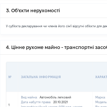
3. Об'єкти нерухомості
У суб'єкта декларування чи членів його сім'ї відсутні об'єкти для д
4. Цінне рухоме майно - транспортні зас
№
ЗАГАЛЬНА ІНФОРМАЦІЯ
ХАРАК
Вид майна:
Автомобіль легковий
Марка:
Дата набуття права:
20.10.2021
Модель
1
Ідентифікаційний номер (VIN-код, номер
Рік вип