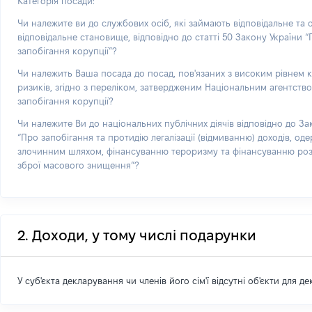
Категорія посади:
Чи належите ви до службових осіб, які займають відповідальне та
відповідальне становище, відповідно до статті 50 Закону України 
запобігання корупції”?
Чи належить Ваша посада до посад, пов'язаних з високим рівнем 
ризиків, згідно з переліком, затвердженим Національним агентств
запобігання корупції?
Чи належите Ви до національних публічних діячів відповідно до За
“Про запобігання та протидію легалізації (відмиванню) доходів, од
злочинним шляхом, фінансуванню тероризму та фінансуванню р
зброї масового знищення”?
2. Доходи, у тому числі подарунки
У суб'єкта декларування чи членів його сім'ї відсутні об'єкти для д