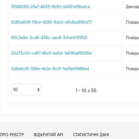
f9545085-25a7-4635-8b82-d4431d58adce
Деклар
6280a608-f5bd-4296-8dc0-dfb4ba880d77
Повідо
f47c3e9e-3cd6-438c-aec8-341efd139f25
Повідо
20d73c00-ca87-48a5-be6d-1e640a85095d
Повідо
0a6a6c41-558e-4b2e-8c0f-fed5e65486e4
Повідо
1 - 10 з 35
ПРО РЕЄСТР
ВІДКРИТИЙ АРІ
СТАТИСТИЧНІ ДАНІ