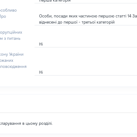
перша категорія
 особливо
Особи, посади яких частиною першою статті 14 За
“Про
віднесені до першої - третьої категорій
корупційних
ом з питань
Ні
кону України
ержаних
озповсюдження
Ні
екларування в цьому розділі.