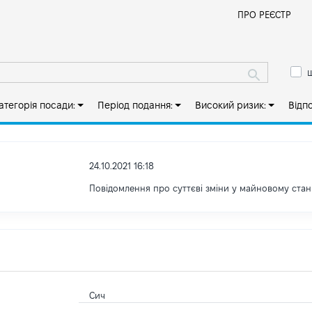
Й
ПРО РЕЄСТР
ш
атегорія посади:
Період подання:
Високий ризик:
Відп
24.10.2021 16:18
Повідомлення про суттєві зміни y майновому стан
Сич