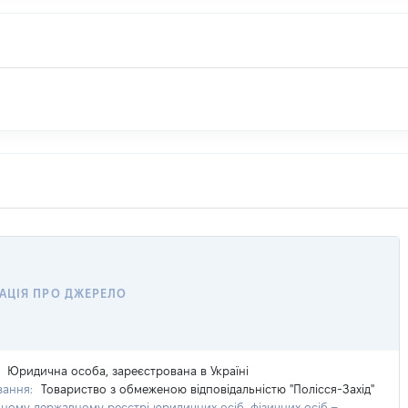
АЦІЯ ПРО ДЖЕРЕЛО
:
Юридична особа, зареєстрована в Україні
вання:
Товариство з обмеженою відповідальністю "Полісся-Захід"
иному державному реєстрі юридичних осіб, фізичних осіб –