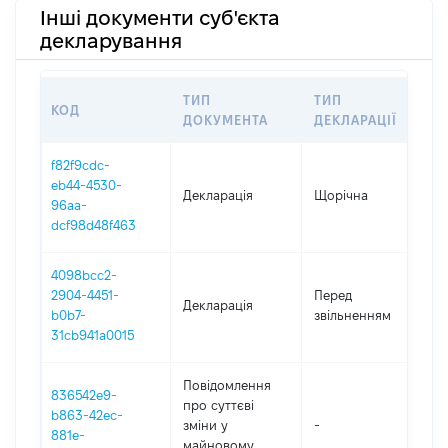
Інші документи суб'єкта
декларування
ТИП
ТИП
КОД
П
ДОКУМЕНТА
ДЕКЛАРАЦІЇ
f82f9cdc-
eb44-4530-
Декларація
Щорічна
2
96aa-
dcf98d48f463
4098bcc2-
01
2904-4451-
Перед
Декларація
-
b0b7-
звільненням
08
31cb941a0015
Повідомлення
836542e9-
про суттєві
b863-42ec-
зміни y
-
2
881e-
майновому