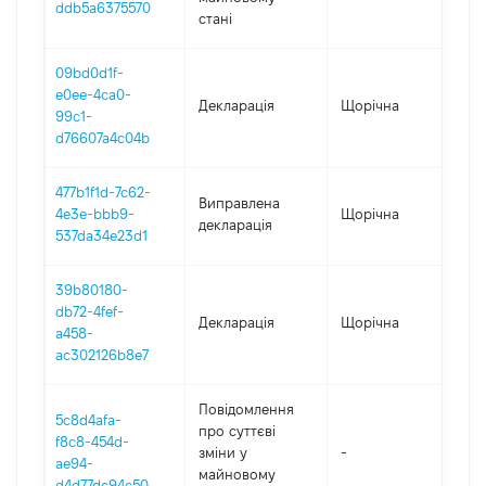
ddb5a6375570
стані
09bd0d1f-
e0ee-4ca0-
Декларація
Щорічна
2
99c1-
d76607a4c04b
477b1f1d-7c62-
Виправлена
4e3e-bbb9-
Щорічна
20
декларація
537da34e23d1
39b80180-
db72-4fef-
Декларація
Щорічна
20
a458-
ac302126b8e7
Повідомлення
5c8d4afa-
про суттєві
f8c8-454d-
зміни y
-
2
ae94-
майновому
d4d77dc94c50