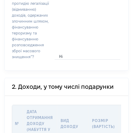
протидію легалізації
(відмиванню)
доходів, одержаних
злочинним шляхом,
фінансуванню
тероризму та
фінансуванню
розповсюдження
зброї масового
Ні
знищення”?
2. Доходи, у тому числі подарунки
ДАТА
ОТРИМАННЯ
ВИД
РОЗМІР
ІНФ
№
ДОХОДУ
ДОХОДУ
(ВАРТІСТЬ)
ПРО
(НАБУТТЯ У