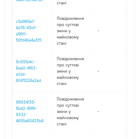
стані
Повідомлення
c5d985e7-
про суттєві
4d76-43d1-
зміни y
-
2
a960-
майновому
50fd46a4a3f5
стані
Повідомлення
9c651b4c-
про суттєві
6ea0-4f63-
зміни y
-
20
a1dd-
майновому
6fdf5224a2ad
стані
Повідомлення
98934f35-
про суттєві
8b42-49f6-
зміни y
-
20
9332-
майновому
4655a60423b4
стані