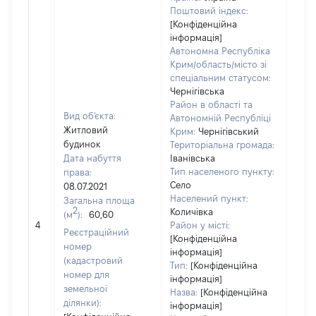
Поштовий індекс:
[Конфіденційна
інформація]
Автономна Республіка
Крим/область/місто зі
спеціальним статусом:
Чернігівська
Район в області та
Вид об'єкта:
Автономній Республіці
Житловий
Крим:
Чернігівський
будинок
Територіальна громада:
Дата набуття
Іванівська
Тип населеного пункту:
права:
400
Село
08.07.2021
Тип
Населений пункт:
Загальна площа
варт
2
Количівка
(м
):
60,60
обʼє
4
Район у місті:
варт
Реєстраційний
[Конфіденційна
дату
номер
інформація]
набу
(кадастровий
Тип:
[Конфіденційна
пра
номер для
інформація]
земельної
Назва:
[Конфіденційна
ділянки):
інформація]