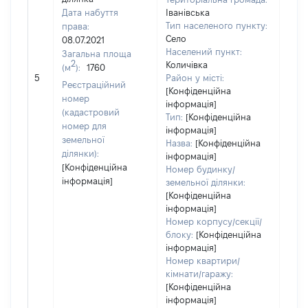
Дата набуття
Іванівська
Тип населеного пункту:
права:
982
Село
08.07.2021
Тип
Населений пункт:
Загальна площа
варт
2
Количівка
(м
):
1760
обʼє
5
Район у місті:
варт
Реєстраційний
[Конфіденційна
дату
номер
інформація]
набу
(кадастровий
Тип:
[Конфіденційна
пра
номер для
інформація]
земельної
Назва:
[Конфіденційна
ділянки):
інформація]
[Конфіденційна
Номер будинку/
інформація]
земельної ділянки:
[Конфіденційна
інформація]
Номер корпусу/секції/
блоку:
[Конфіденційна
інформація]
Номер квартири/
кімнати/гаражу:
[Конфіденційна
інформація]