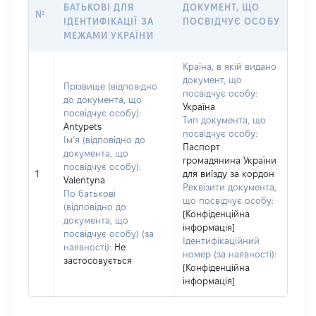
БАТЬКОВІ ДЛЯ
ДОКУМЕНТ, ЩО
№
ІДЕНТИФІКАЦІЇ ЗА
ПОСВІДЧУЄ ОСОБУ
МЕЖАМИ УКРАЇНИ
Країна, в якій видано
документ, що
Прізвище (відповідно
посвідчує особу:
до документа, що
Україна
посвідчує особу):
Тип документа, що
Antypets
посвідчує особу:
Ім’я (відповідно до
Паспорт
документа, що
громадянина України
посвідчує особу):
1
для виїзду за кордон
Valentyna
Реквізити документа,
По батькові
що посвідчує особу:
(відповідно до
[Конфіденційна
документа, що
інформація]
посвідчує особу) (за
Ідентифікаційний
наявності):
Не
номер (за наявності):
застосовується
[Конфіденційна
інформація]