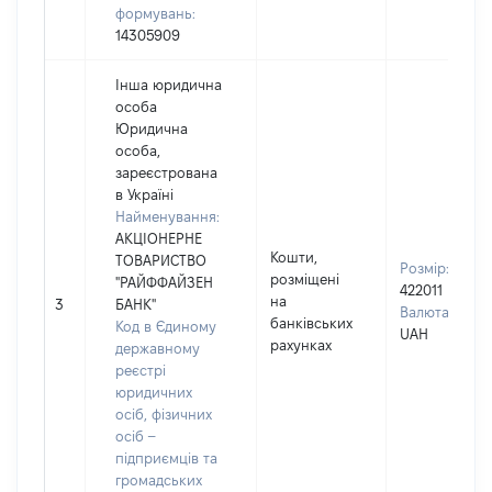
формувань:
14305909
Інша юридична
особа
Юридична
особа,
зареєстрована
в Україні
Найменування:
АКЦІОНЕРНЕ
Кошти,
ТОВАРИСТВО
Розмір:
розміщені
"РАЙФФАЙЗЕН
422011
на
3
БАНК"
Валюта:
банківських
Код в Єдиному
UAH
рахунках
державному
реєстрі
юридичних
осіб, фізичних
осіб –
підприємців та
громадських