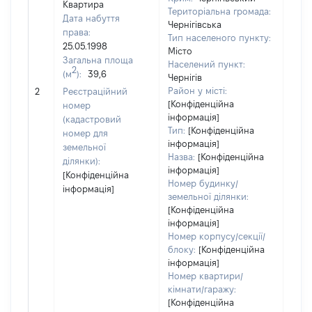
Квартира
Територіальна громада:
Дата набуття
Чернігівська
права:
Тип населеного пункту:
25.05.1998
Місто
Загальна площа
Населений пункт:
2
(м
):
39,6
Чернігів
[Не 
Район у місті:
2
Реєстраційний
[Конфіденційна
номер
інформація]
(кадастровий
Тип:
[Конфіденційна
номер для
інформація]
земельної
Назва:
[Конфіденційна
ділянки):
інформація]
[Конфіденційна
Номер будинку/
інформація]
земельної ділянки:
[Конфіденційна
інформація]
Номер корпусу/секції/
блоку:
[Конфіденційна
інформація]
Номер квартири/
кімнати/гаражу:
[Конфіденційна