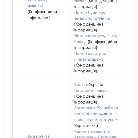
Назва:
[Конфіденційна
ділянки):
інформація]
[Конфіденційна
Номер будинку/
інформація]
земельної ділянки:
[Конфіденційна
інформація]
Номер корпусу/секції/
блоку:
[Конфіденційна
інформація]
Номер квартири/
кімнати/гаражу:
[Конфіденційна
інформація]
Країна:
Україна
Поштовий індекс:
[Конфіденційна
інформація]
Автономна Республіка
Крим/область/місто зі
спеціальним статусом:
Чернігівська
Район в області та
Вид об'єкта:
Автономній Республіці