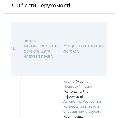
3. Об'єкти нерухомості
ВАР
ДАТ
НАБ
ВИД ТА
ПРА
ХАРАКТЕРИСТИКА
МІСЦЕЗНАХОДЖЕННЯ
№
ЗА
ОБʼЄКТА, ДАТА
ОБʼЄКТА
ОС
НАБУТТЯ ПРАВА
ГР
ОЦІ
ГРН
Країна:
Україна
Поштовий індекс:
[Конфіденційна
інформація]
Автономна Республіка
Крим/область/місто зі
спеціальним статусом:
Чернігівська