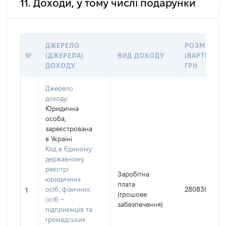
11. Доходи, у тому числі подарунки
ДЖЕРЕЛО
РОЗМІР
№
(ДЖЕРЕЛА)
ВИД ДОХОДУ
(ВАРТІСТЬ),
ДОХОДУ
ГРН
Джерело
доходу:
Юридична
особа,
зареєстрована
в Україні
Код в Єдиному
державному
реєстрі
Заробітна
юридичних
плата
осіб, фізичних
2808388
1
(грошове
осіб –
забезпечення)
підприємців та
громадських