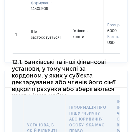
формувань:
14305909
Розмір:
Готівкові
6000
[Не
4
кошти
Валюта:
застосовується]
USD
12.1. Банківські та інші фінансові
установи, у тому числі за
кордоном, у яких у суб'єкта
декларування або членів його сім'ї
відкриті рахунки або зберігаються
кошти, інше майно
ІНФОР
ІНФОРМАЦІЯ ПРО
ІНШУ 
ІНШУ ФІЗИЧНУ
АБО Ю
АБО ЮРИДИЧНУ
ОСОБУ,
УСТАНОВА, В
ОСОБУ, ЯКА МАЄ
ВІДКР
ЯКІЙ ВІДКРИТІ
ПРАВО
РАХУНО