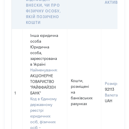
АКТИВУ
ВНЕСКИ, ЧИ ПРО
ФІЗИЧНУ ОСОБУ,
ЯКІЙ ПОЗИЧЕНО
КОШТИ
Інша юридична
особа
Юридична
особа,
зареєстрована
в Україні
Найменування:
АКЦІОНЕРНЕ
Кошти,
ТОВАРИСТВО
Розмір:
розміщені
"РАЙФФАЙЗЕН
92113
на
1
БАНК"
Валюта:
банківських
Код в Єдиному
UAH
рахунках
державному
реєстрі
юридичних
осіб, фізичних
осіб –