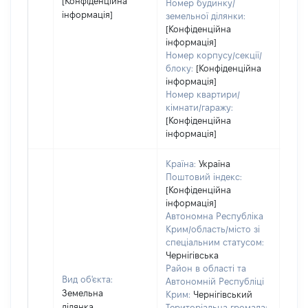
[Конфіденційна
Номер будинку/
інформація]
земельної ділянки:
[Конфіденційна
інформація]
Номер корпусу/секції/
блоку:
[Конфіденційна
інформація]
Номер квартири/
кімнати/гаражу:
[Конфіденційна
інформація]
Країна:
Україна
Поштовий індекс:
[Конфіденційна
інформація]
Автономна Республіка
Крим/область/місто зі
спеціальним статусом:
Чернігівська
Район в області та
Вид об'єкта:
Автономній Республіці
Земельна
Крим:
Чернігівський
ділянка
Територіальна громада: