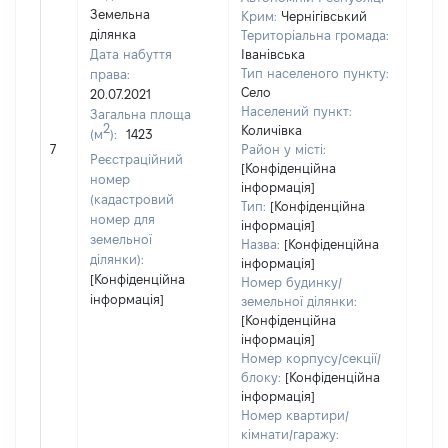
Земельна
Крим:
Чернігівський
ділянка
Територіальна громада:
Дата набуття
Іванівська
Тип населеного пункту:
права:
9315
Село
20.07.2021
Тип
Населений пункт:
Загальна площа
варт
2
Количівка
(м
):
1423
обʼє
7
Район у місті:
варт
Реєстраційний
[Конфіденційна
дату
номер
інформація]
набу
(кадастровий
Тип:
[Конфіденційна
пра
номер для
інформація]
земельної
Назва:
[Конфіденційна
ділянки):
інформація]
[Конфіденційна
Номер будинку/
інформація]
земельної ділянки:
[Конфіденційна
інформація]
Номер корпусу/секції/
блоку:
[Конфіденційна
інформація]
Номер квартири/
кімнати/гаражу: