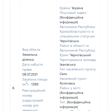
Країна:
Україна
Поштовий індекс:
[Конфіденційна
інформація]
Автономна Республіка
Крим/область/місто зі
спеціальним статусом:
Чернігівська
Район в області та
Вид об'єкта:
Автономній Республіці
Земельна
Крим:
Чернігівський
ділянка
Територіальна громада:
Дата набуття
Іванівська
Тип населеного пункту:
права:
700
Село
08.07.2021
Тип
Населений пункт:
Загальна площа
варт
2
Количівка
(м
):
1389
обʼє
6
Район у місті:
варт
Реєстраційний
[Конфіденційна
дату
номер
інформація]
набу
(кадастровий
Тип:
[Конфіденційна
пра
номер для
інформація]
земельної