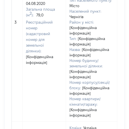
Тип населеного пункту:
7110
04.08.2020
Місто
Тип
Загальна площа
Населений пункт:
варт
2
(м
):
79,0
Чернігів
обʼє
3
Реєстраційний
Район у місті:
варт
[Конфіденційна
номер
дату
інформація]
(кадастровий
набу
Тип:
[Конфіденційна
номер для
пра
інформація]
земельної
Назва:
[Конфіденційна
ділянки):
інформація]
[Конфіденційна
Номер будинку/
інформація]
земельної ділянки:
[Конфіденційна
інформація]
Номер корпусу/секції/
блоку:
[Конфіденційна
інформація]
Номер квартири/
кімнати/гаражу:
[Конфіденційна
інформація]
Країна:
Україна