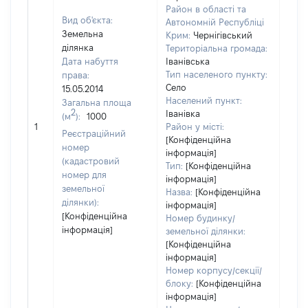
Район в області та
Вид об'єкта:
Автономній Республіці
Земельна
Крим:
Чернігівський
ділянка
Територіальна громада:
Дата набуття
Іванівська
Тип населеного пункту:
права:
Село
15.05.2014
Населений пункт:
Загальна площа
2
Іванівка
(м
):
1000
[Не 
1
Район у місті:
Реєстраційний
[Конфіденційна
номер
інформація]
(кадастровий
Тип:
[Конфіденційна
номер для
інформація]
земельної
Назва:
[Конфіденційна
ділянки):
інформація]
[Конфіденційна
Номер будинку/
інформація]
земельної ділянки:
[Конфіденційна
інформація]
Номер корпусу/секції/
блоку:
[Конфіденційна
інформація]