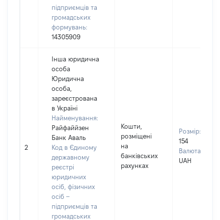
підприємців та
громадських
формувань:
14305909
Інша юридична
особа
Юридична
особа,
зареєстрована
в Україні
Найменування:
Кошти,
Райфаййзен
Розмір:
розміщені
Банк Аваль
154
на
2
Код в Єдиному
Валюта:
банківських
державному
UAH
рахунках
реєстрі
юридичних
осіб, фізичних
осіб –
підприємців та
громадських