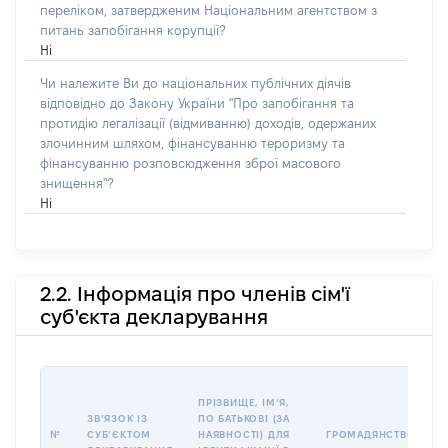
переліком, затвердженим Національним агентством з
питань запобігання корупції?
Ні
Чи належите Ви до національних публічних діячів
відповідно до Закону України "Про запобігання та
протидію легалізації (відмиванню) доходів, одержаних
злочинним шляхом, фінансуванню тероризму та
фінансуванню розповсюдження зброї масового
знищення"?
Ні
2.2. Інформація про членів сім'ї
суб'єкта декларування
П
ПРІЗВИЩЕ, ІМʼЯ,
Б
ЗВʼЯЗОК ІЗ
ПО БАТЬКОВІ (ЗА
І
№
СУБʼЄКТОМ
НАЯВНОСТІ) ДЛЯ
ГРОМАДЯНСТВО
М