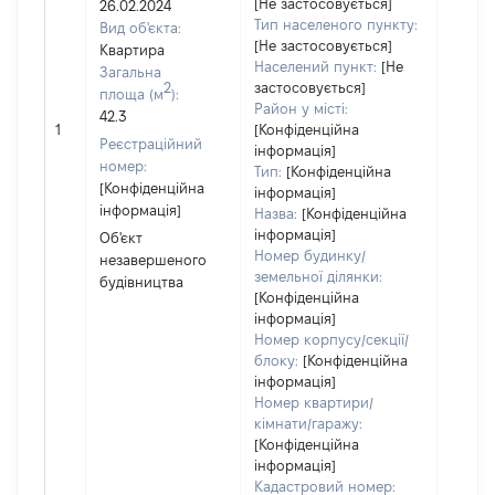
[Не застосовується]
26.02.2024
Об'єкт
Тип населеного пункту:
Вид об'єкта:
належ
[Не застосовується]
Квартира
суб'єк
Населений пункт:
[Не
Загальна
декла
2
застосовується]
площа (м
):
чи чл
Район у місті:
42.3
сім'ї н
1
[Конфіденційна
Реєстраційний
власно
інформація]
номер:
відпов
Тип:
[Конфіденційна
[Конфіденційна
Цивіл
інформація]
інформація]
кодек
Назва:
[Конфіденційна
Україн
інформація]
Об'єкт
Номер будинку/
незавершеного
земельної ділянки:
будівництва
[Конфіденційна
інформація]
Номер корпусу/секції/
блоку:
[Конфіденційна
інформація]
Номер квартири/
кімнати/гаражу:
[Конфіденційна
інформація]
Кадастровий номер: