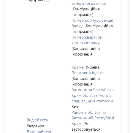
земельної ділянки:
[Конфіденційна
інформація]
Номер корпусу/секції/
блоку:
[Конфіденційна
інформація]
Номер квартири/
кімнати/гаражу:
[Конфіденційна
інформація]
Країна:
Україна
Поштовий індекс:
[Конфіденційна
інформація]
Автономна Республіка
Крим/область/місто зі
спеціальним статусом:
Київ
Район в області та
Автономній Республіці
Вид об'єкта:
Крим:
[Не
Квартира
застосовується]
Дата набуття