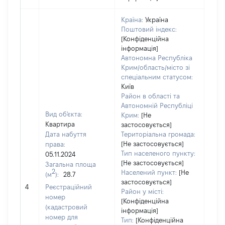
Країна:
Україна
Поштовий індекс:
[Конфіденційна
інформація]
Автономна Республіка
Крим/область/місто зі
спеціальним статусом:
Київ
Район в області та
Автономній Республіці
Вид об'єкта:
Крим:
[Не
Квартира
застосовується]
Дата набуття
Територіальна громада:
[Не застосовується]
права:
4890
Тип населеного пункту:
05.11.2024
Тип
[Не застосовується]
Загальна площа
варт
2
Населений пункт:
[Не
(м
):
28.7
обʼє
застосовується]
4
Реєстраційний
варт
Район у місті:
номер
дату
[Конфіденційна
(кадастровий
інформація]
набу
номер для
Тип:
[Конфіденційна
пра