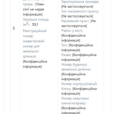
Територіальна громада:
права:
[Член
[Не застосовується]
сім'ї не надав
Тип населеного пункту:
інформацію]
[Не застосовується]
Загальна площа
Населений пункт:
[Не
[Член
2
(м
):
35,1
застосовується]
не н
3
Район у місті:
Реєстраційний
інфо
[Конфіденційна
номер
інформація]
(кадастровий
Тип:
[Конфіденційна
номер для
інформація]
земельної
Назва:
[Конфіденційна
ділянки):
інформація]
[Конфіденційна
Номер будинку/
інформація]
земельної ділянки:
[Конфіденційна
інформація]
Номер корпусу/секції/
блоку:
[Конфіденційна
інформація]
Номер квартири/
кімнати/гаражу:
[Конфіденційна
інформація]