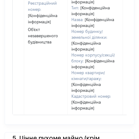
власно
інформація]
Реєстраційний
відпов
Тип:
[Конфіденційна
номер:
Цивіл
інформація]
[Конфіденційна
кодек
Назва:
[Конфіденційна
інформація]
Україн
інформація]
Об'єкт
Номер будинку/
незавершеного
земельної ділянки:
будівництва
[Конфіденційна
інформація]
Номер корпусу/секції/
блоку:
[Конфіденційна
інформація]
Номер квартири/
кімнати/гаражу:
[Конфіденційна
інформація]
Кадастровий номер:
[Конфіденційна
інформація]
5. Цінне рухоме майно (крім