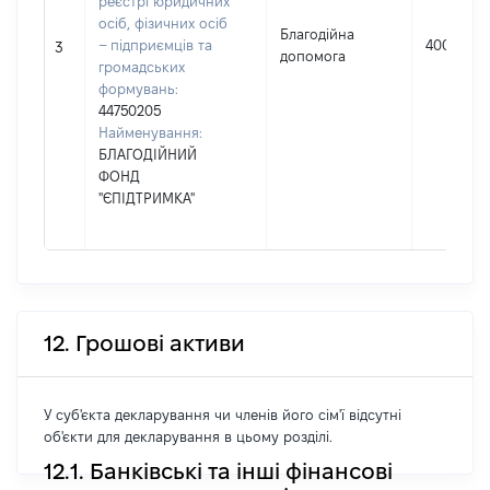
реєстрі юридичних
осіб, фізичних осіб
Благодійна
– підприємців та
4000
3
допомога
громадських
формувань:
44750205
Найменування:
БЛАГОДІЙНИЙ
ФОНД
"ЄПІДТРИМКА"
12. Грошові активи
У суб'єкта декларування чи членів його сім'ї відсутні
об'єкти для декларування в цьому розділі.
12.1. Банківські та інші фінансові