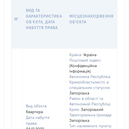
ДАТ
НАБ
ВИД ТА
ПРА
ХАРАКТЕРИСТИКА
МІСЦЕЗНАХОДЖЕННЯ
№
ЗА
ОБʼЄКТА, ДАТА
ОБʼЄКТА
ОС
НАБУТТЯ ПРАВА
ГР
ОЦІ
ГРН
Країна:
Україна
Поштовий індекс:
[Конфіденційна
інформація]
Автономна Республіка
Крим/область/місто зі
спеціальним статусом:
Запорізька
Район в області та
Автономній Республіці
Вид об'єкта:
Крим:
Запорізький
Квартира
Територіальна громада:
Дата набуття
Запорізька
права:
Тип населеного пункту:
200