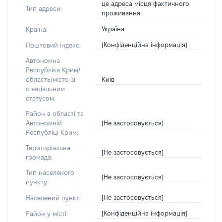
це адреса місця фактичного
Тип адреси:
проживання
Україна
Країна:
[Конфіденційна інформація]
Поштовий індекс:
Автономна
Республіка Крим/
Київ
область/місто зі
спеціальним
статусом:
Район в області та
[Не застосовується]
Автономній
Республіці Крим:
Територіальна
[Не застосовується]
громада:
Тип населеного
[Не застосовується]
пункту:
[Не застосовується]
Населений пункт:
[Конфіденційна інформація]
Район у місті: