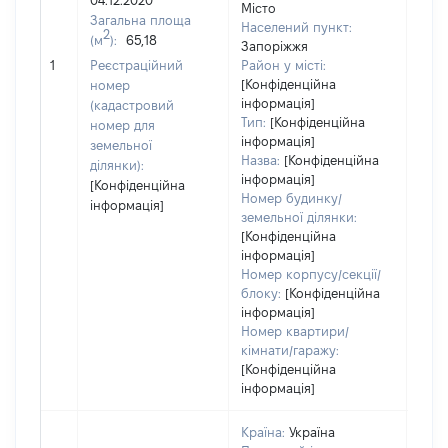
04.12.2020
Місто
Тип
Загальна площа
Населений пункт:
варт
2
(м
):
65,18
Запоріжжя
обʼє
1
Реєстраційний
Район у місті:
варт
[Конфіденційна
номер
дату
інформація]
(кадастровий
набу
Тип:
[Конфіденційна
номер для
пра
інформація]
земельної
Назва:
[Конфіденційна
ділянки):
інформація]
[Конфіденційна
Номер будинку/
інформація]
земельної ділянки:
[Конфіденційна
інформація]
Номер корпусу/секції/
блоку:
[Конфіденційна
інформація]
Номер квартири/
кімнати/гаражу:
[Конфіденційна
інформація]
Країна:
Україна