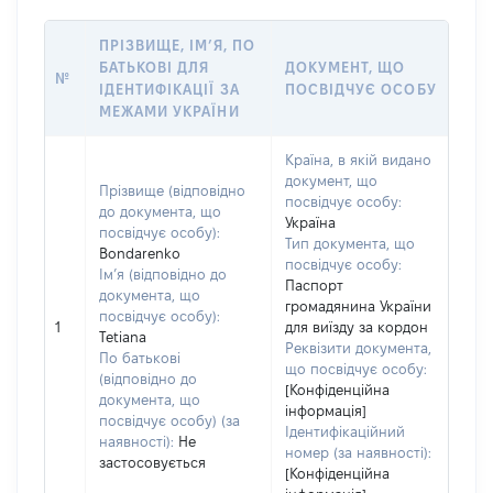
ПРІЗВИЩЕ, ІМ’Я, ПО
БАТЬКОВІ ДЛЯ
ДОКУМЕНТ, ЩО
№
ІДЕНТИФІКАЦІЇ ЗА
ПОСВІДЧУЄ ОСОБУ
МЕЖАМИ УКРАЇНИ
Країна, в якій видано
документ, що
Прізвище (відповідно
посвідчує особу:
до документа, що
Україна
посвідчує особу):
Тип документа, що
Bondarenko
посвідчує особу:
Ім’я (відповідно до
Паспорт
документа, що
громадянина України
посвідчує особу):
1
для виїзду за кордон
Tetiana
Реквізити документа,
По батькові
що посвідчує особу:
(відповідно до
[Конфіденційна
документа, що
інформація]
посвідчує особу) (за
Ідентифікаційний
наявності):
Не
номер (за наявності):
застосовується
[Конфіденційна