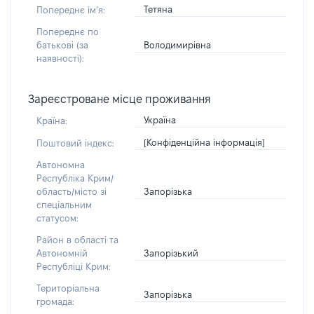
Тетяна
Попереднє імʼя:
Попереднє по
Володимирівна
батькові (за
наявності):
Зареєстроване місце проживання
Україна
Країна:
[Конфіденційна інформація]
Поштовий індекс:
Автономна
Республіка Крим/
Запорізька
область/місто зі
спеціальним
статусом:
Район в області та
Запорізький
Автономній
Республіці Крим:
Територіальна
Запорізька
громада: