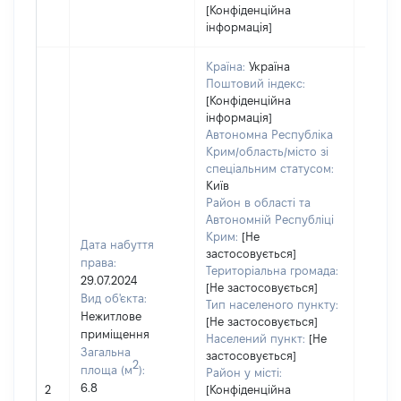
[Конфіденційна
інформація]
Країна:
Україна
Поштовий індекс:
[Конфіденційна
інформація]
Автономна Республіка
Крим/область/місто зі
спеціальним статусом:
Київ
Район в області та
Автономній Республіці
Крим:
[Не
Дата набуття
застосовується]
права:
Територіальна громада:
29.07.2024
[Не застосовується]
Об'єкт
Вид об'єкта:
Тип населеного пункту:
належ
Нежитлове
[Не застосовується]
суб'єк
приміщення
Населений пункт:
[Не
декла
Загальна
застосовується]
2
чи чл
площа (м
):
Район у місті:
сім'ї н
6.8
2
[Конфіденційна