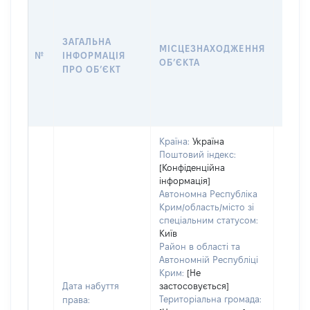
ЗАГАЛЬНА
ПІДС
МІСЦЕЗНАХОДЖЕННЯ
№
ІНФОРМАЦІЯ
ДЕКЛ
ОБʼЄКТА
ПРО ОБʼЄКТ
ОБʼЄ
Країна:
Україна
Поштовий індекс:
[Конфіденційна
інформація]
Автономна Республіка
Крим/область/місто зі
спеціальним статусом:
Київ
Район в області та
Автономній Республіці
Крим:
[Не
Дата набуття
застосовується]
Територіальна громада:
права: