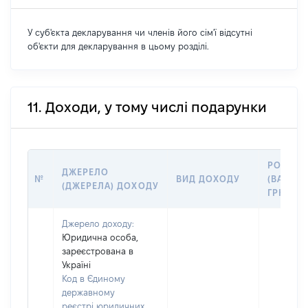
У суб'єкта декларування чи членів його сім'ї відсутні
об'єкти для декларування в цьому розділі.
11. Доходи, у тому числі подарунки
РОЗМІР
ДЖЕРЕЛО
№
ВИД ДОХОДУ
(ВАРТІС
(ДЖЕРЕЛА) ДОХОДУ
ГРН
Джерело доходу:
Юридична особа,
зареєстрована в
Україні
Код в Єдиному
державному
реєстрі юридичних