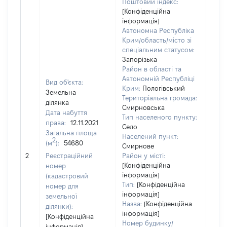
Поштовий індекс:
[Конфіденційна
інформація]
Автономна Республіка
Крим/область/місто зі
спеціальним статусом:
Запорізька
Район в області та
Автономній Республіці
Вид об'єкта:
Крим:
Пологівський
Земельна
Територіальна громада:
ділянка
Смирновська
Дата набуття
Тип населеного пункту:
1846
права:
12.11.2021
Село
Тип
Загальна площа
Населений пункт:
варт
2
(м
):
54680
Смирнове
обʼє
2
Реєстраційний
Район у місті:
варт
[Конфіденційна
номер
дату
інформація]
(кадастровий
набу
Тип:
[Конфіденційна
номер для
пра
інформація]
земельної
Назва:
[Конфіденційна
ділянки):
інформація]
[Конфіденційна
Номер будинку/
інформація]