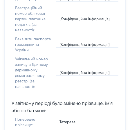
Реєстраційний
номер облікової
[Конфіденційна інформація]
картки платника
податків (за
наявності):
Реквізити паспорта
[Конфіденційна інформація]
громадянина
України:
Унікальний номер
запису в Єдиному
державному
[Конфіденційна інформація]
демографічному
реєстрі (за
наявності):
У звітному періоді було змінено прізвище, ім'я
або по батькові:
Попереднє
Тетерєва
прізвище: