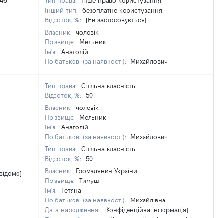
446
Тип права:
Інше право користування
Інший тип:
безоплатне користування
Відсоток, %:
[Не застосовується]
Власник:
чоловік
Прізвище:
Мельник
Ім'я:
Анатолій
По батькові (за наявності):
Михайлович
Тип права:
Спільна власність
Відсоток, %:
50
Власник:
чоловік
Прізвище:
Мельник
Ім'я:
Анатолій
По батькові (за наявності):
Михайлович
Тип права:
Спільна власність
Відсоток, %:
50
Власник:
Громадянин України
 відомо]
Прізвище:
Тимуш
Ім'я:
Тетяна
По батькові (за наявності):
Михайлівна
Дата народження:
[Конфіденційна інформація]