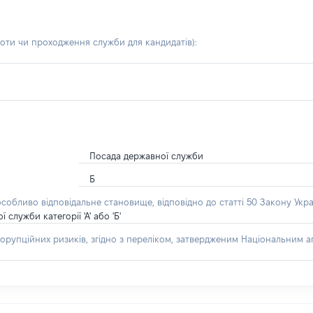
боти чи проходження служби для кандидатів)
:
Посада державної служби
Б
особливо відповідальне становище, відповідно до статті 50 Закону Укра
лужби категорії 'А' або 'Б'
орупційних ризиків, згідно з переліком, затвердженим Національним аг