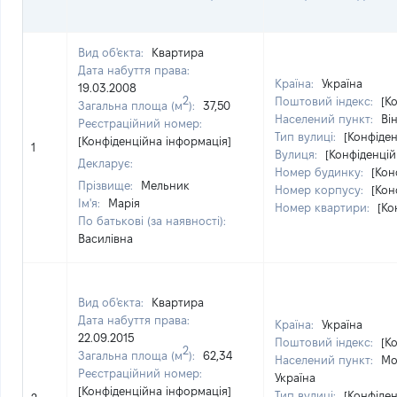
Вид об'єкта:
Квартира
Дата набуття права:
Країна:
Україна
19.03.2008
2
Поштовий індекс:
[К
Загальна площа (м
):
37,50
Населений пункт:
Ві
Реєстраційний номер:
Тип вулиці:
[Конфіден
[Конфіденційна інформація]
1
Вулиця:
[Конфіденцій
Декларує:
Номер будинку:
[Кон
Прізвище:
Мельник
Номер корпусу:
[Кон
Ім'я:
Марія
Номер квартири:
[Ко
По батькові (за наявності):
Василівна
Вид об'єкта:
Квартира
Дата набуття права:
Країна:
Україна
22.09.2015
Поштовий індекс:
[К
2
Загальна площа (м
):
62,34
Населений пункт:
Мо
Реєстраційний номер:
Україна
[Конфіденційна інформація]
Тип вулиці:
[Конфіден