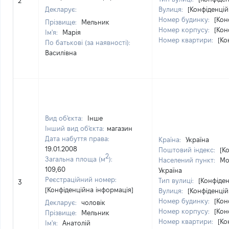
2
Декларує:
Вулиця:
[Конфіденцій
Номер будинку:
[Кон
Прізвище:
Мельник
Номер корпусу:
[Кон
Ім'я:
Марія
Номер квартири:
[Ко
По батькові (за наявності):
Василівна
Вид об'єкта:
Інше
Інший вид об'єкта:
магазин
Дата набуття права:
Країна:
Україна
19.01.2008
Поштовий індекс:
[К
2
Загальна площа (м
):
Населений пункт:
Мо
109,60
Україна
Реєстраційний номер:
Тип вулиці:
[Конфіден
3
[Конфіденційна інформація]
Вулиця:
[Конфіденцій
Номер будинку:
[Кон
Декларує:
чоловік
Номер корпусу:
[Кон
Прізвище:
Мельник
Номер квартири:
[Ко
Ім'я:
Анатолій