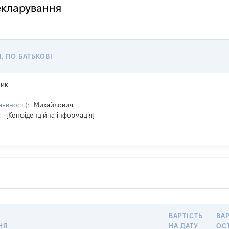
декларування
Я, ПО БАТЬКОВІ
ник
аявності):
Михайлович
:
[Конфіденційна інформація]
ВАРТІСТЬ
ВАР
НЯ
НА ДАТУ
ОС