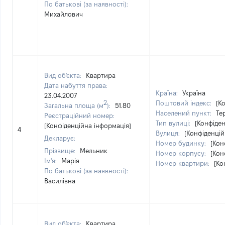
По батькові (за наявності):
Михайлович
Вид об'єкта:
Квартира
Дата набуття права:
Країна:
Україна
23.04.2007
2
Поштовий індекс:
[К
Загальна площа (м
):
51.80
Населений пункт:
Те
Реєстраційний номер:
Тип вулиці:
[Конфіден
[Конфіденційна інформація]
4
Вулиця:
[Конфіденцій
Декларує:
Номер будинку:
[Кон
Прізвище:
Мельник
Номер корпусу:
[Кон
Ім'я:
Марія
Номер квартири:
[Ко
По батькові (за наявності):
Василівна
Вид об'єкта:
Квартира