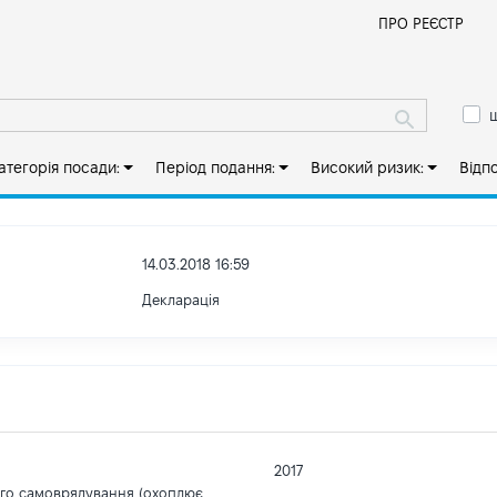
Й
ПРО РЕЄСТР
ш
атегорія посади:
Період подання:
Високий ризик:
Відп
14.03.2018 16:59
Декларація
2017
ого самоврядування (охоплює