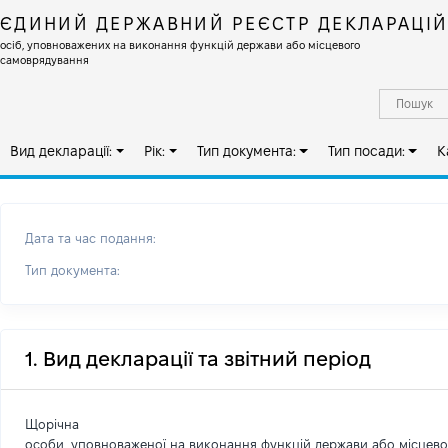
ЄДИНИЙ ДЕРЖАВНИЙ РЕЄСТР ДЕКЛАРАЦІ
осіб, уповноважених на виконання функцій держави або місцевого
самоврядування
Вид декларації:
Рік:
Тип документа:
Тип посади:
К
Дата та час подання:
Тип документа:
1. Вид декларації та звітний період
Щорічна
особи, уповноваженої на виконання функцій держави або місцев