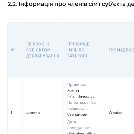
2.2. Інформація про членів сім'ї суб'єкта 
ЗВ'ЯЗОК ІЗ
ПРІЗВИЩЕ,
№
СУБ'ЄКТОМ
ІМ'Я, ПО
ГРОМАДЯН
ДЕКЛАРУВАННЯ
БАТЬКОВІ
Прізвище:
Хомич
Ім'я:
Вячеслав
По батькові (за
наявності):
1
чоловік
Україна
Степанович
Дата
народження:
[Конфіденційна