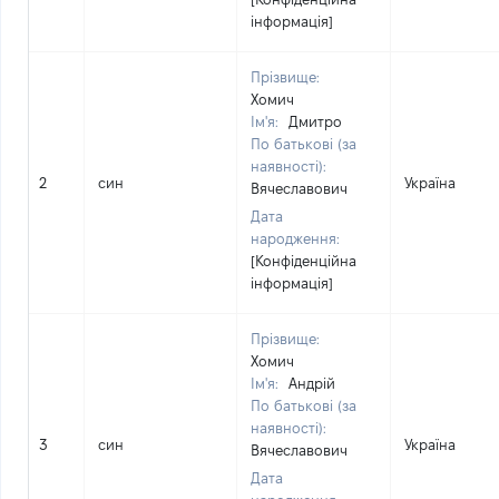
інформація]
Прізвище:
Хомич
Ім'я:
Дмитро
По батькові (за
наявності):
2
син
Україна
Вячеславович
Дата
народження:
[Конфіденційна
інформація]
Прізвище:
Хомич
Ім'я:
Андрій
По батькові (за
наявності):
3
син
Україна
Вячеславович
Дата