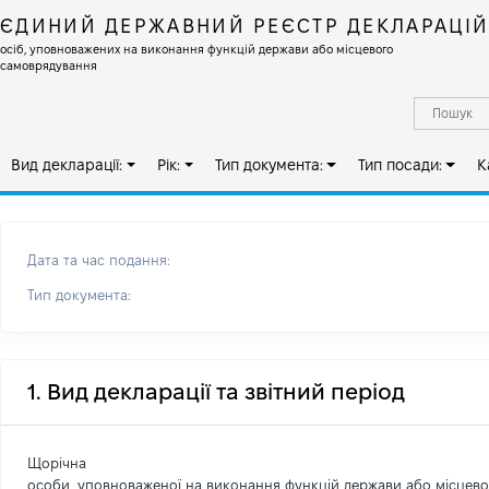
ЄДИНИЙ ДЕРЖАВНИЙ РЕЄСТР ДЕКЛАРАЦІ
осіб, уповноважених на виконання функцій держави або місцевого
самоврядування
Вид декларації:
Рік:
Тип документа:
Тип посади:
К
Дата та час подання:
Тип документа:
1. Вид декларації та звітний період
Щорічна
особи, уповноваженої на виконання функцій держави або місцев