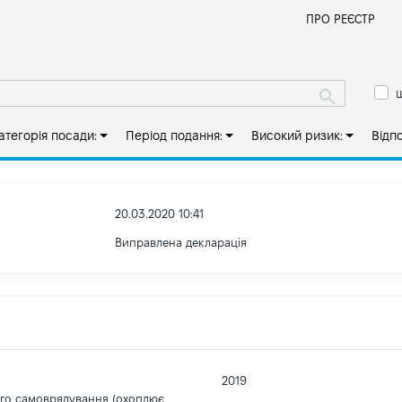
Й
ПРО РЕЄСТР
ш
атегорія посади:
Період подання:
Високий ризик:
Відп
20.03.2020 10:41
Виправлена декларація
2019
ого самоврядування (охоплює