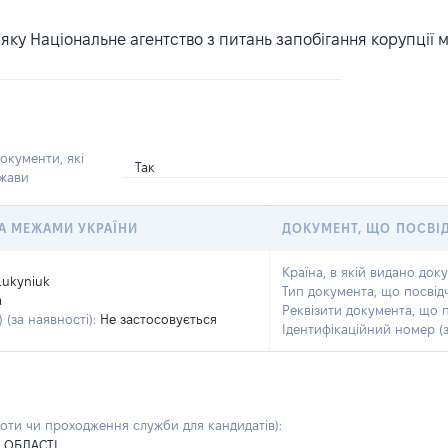
ку Національне агентство з питань запобігання корупції 
окументи, які
Так
ржави
 ЗА МЕЖАМИ УКРАЇНИ
ДОКУМЕНТ, ЩО ПОСВІ
Країна, в якій видано док
Lukyniuk
Тип документа, що посвід
a
Реквізити документа, що 
 (за наявності):
Не застосовується
Ідентифікаційний номер (з
боти чи проходження служби для кандидатів)
:
 ОБЛАСТІ