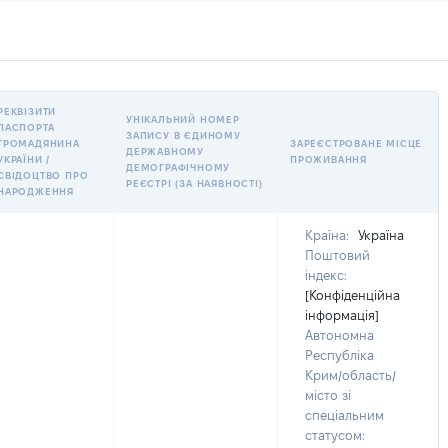
РЕКВІЗИТИ
УНІКАЛЬНИЙ НОМЕР
ПАСПОРТА
ЗАПИСУ В ЄДИНОМУ
ГРОМАДЯНИНА
ЗАРЕЄСТРОВАНЕ МІСЦЕ
ДЕРЖАВНОМУ
УКРАЇНИ /
ПРОЖИВАННЯ
ДЕМОГРАФІЧНОМУ
СВІДОЦТВО ПРО
РЕЄСТРІ (ЗА НАЯВНОСТІ)
НАРОДЖЕННЯ
Країна:
Україна
Поштовий
індекс:
[Конфіденційна
інформація]
Автономна
Республіка
Крим/область/
місто зі
спеціальним
статусом: