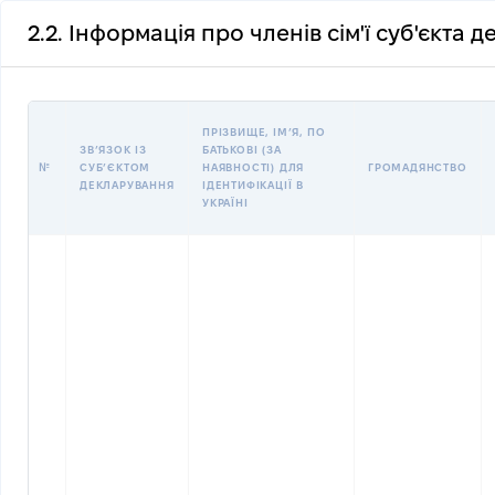
2.2. Інформація про членів сім'ї суб'єкта 
ПРІЗВИЩЕ, ІМʼЯ, ПО
ЗВʼЯЗОК ІЗ
БАТЬКОВІ (ЗА
№
СУБʼЄКТОМ
НАЯВНОСТІ) ДЛЯ
ГРОМАДЯНСТВО
ДЕКЛАРУВАННЯ
ІДЕНТИФІКАЦІЇ В
УКРАЇНІ