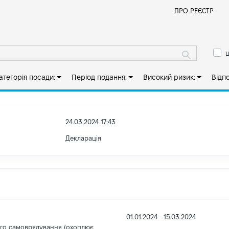
Й
ПРО РЕЄСТР
ш
атегорія посади:
Період подання:
Високий ризик:
Відп
24.03.2024 17:43
Декларація
01.01.2024 - 15.03.2024
ого самоврядування (охоплює