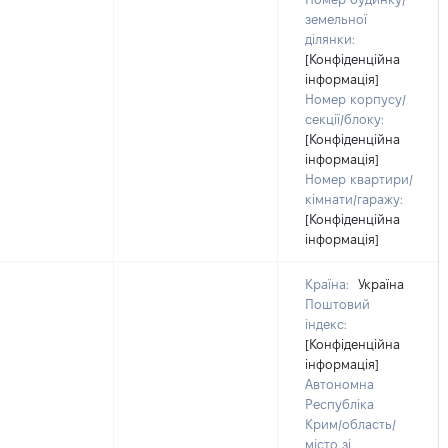
земельної
ділянки:
[Конфіденційна
інформація]
Номер корпусу/
секції/блоку:
[Конфіденційна
інформація]
Номер квартири/
кімнати/гаражу:
[Конфіденційна
інформація]
Країна:
Україна
Поштовий
індекс:
[Конфіденційна
інформація]
Автономна
Республіка
Крим/область/
місто зі