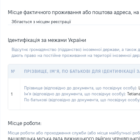
Місце фактичного проживання або поштова адреса, на я
Збігається з місцем реєстрації
Ідентифікація за межами України
Відсутнє громадянство (підданство) іноземної держави, а також д
дають право на постійне проживання на території іноземної де
№
ПРІЗВИЩЕ, ІМ’Я, ПО БАТЬКОВІ ДЛЯ ІДЕНТИФІКАЦІЇ
Прізвище (відповідно до документа, що посвідчує особу):
Ім’я (відповідно до документа, що посвідчує особу):
Tetian
1
По батькові (відповідно до документа, що посвідчує особу)
Місце роботи:
Місце роботи або проходження служби
(або місце майбутньої ро
ВАШКІВЕЦЬКА МІСЬКА РАДА ВИЖНИЦЬКОГО РАЙОНУ ЧЕРНІВЕЦЬКОЇ