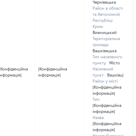
Чернівецька
Район в області
та Автономній
Республіці
Крим:
Вижницький
Територіальна
громада:
Вашківецька
Тип населеного
пункту:
Місто
[Конфіденційна
[Конфіденційна
Населений
інформація]
інформація]
пункт:
Вашківці
Район у місті:
[Конфіденційна
інформація]
Тип:
[Конфіденційна
інформація]
Назва:
[Конфіденційна
інформація]
Номер будинку/