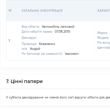
№
ЗАГАЛЬНА ІНФОРМАЦІЯ
ХАРАК
Вид об'єкта:
Автомобіль легковий
Дата набуття права:
07.08.2015
Марка:
Декларує:
Модель
1
Рік вип
Прізвище:
Коваленко
Ідентиф
Ім'я:
Андрій
По батькові (за наявності):
Іванович
7. Цінні папери
У суб'єкта декларування чи членів його сім'ї відсутні об'єкти для д