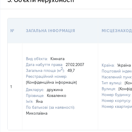
3. Об'єкти нерухомості
№
ЗАГАЛЬНА ІНФОРМАЦІЯ
МІСЦЕЗНАХО
Вид об'єкта:
Кімната
Дата набуття права:
27.02.2007
Країна:
Україна
2
Загальна площа (м
):
49,7
Поштовий індек
Реєстраційний номер:
Населений пунк
[Конфіденційна інформація]
Тип вулиці:
[Ко
1
Вулиця:
[Конфі
Декларує:
дружина
Номер будинку
Прізвище:
Коваленко
Номер корпусу
Ім'я:
Яна
Номер квартир
По батькові (за наявності):
Миколаївна