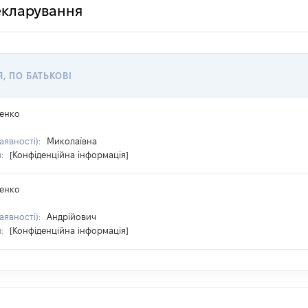
декларування
Я, ПО БАТЬКОВІ
енко
аявності):
Миколаївна
я:
[Конфіденційна інформація]
енко
аявності):
Андрійович
я:
[Конфіденційна інформація]