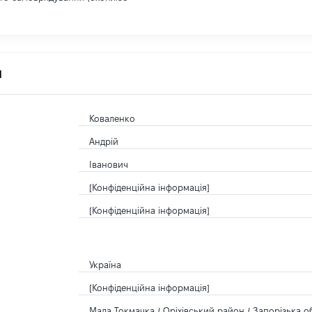
я
Коваленко
Андрій
Іванович
[Конфіденційна інформація]
[Конфіденційна інформація]
Україна
[Конфіденційна інформація]
Мала Токмачка / Оріхівський район / Запорізька об