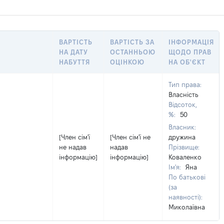
ВАРТІСТЬ
ВАРТІСТЬ ЗА
ІНФОРМАЦІЯ
НА ДАТУ
ОСТАННЬОЮ
ЩОДО ПРАВ
НАБУТТЯ
ОЦІНКОЮ
НА ОБ'ЄКТ
Тип права:
Власність
Відсоток,
%:
50
Власник:
[Член сім'ї
[Член сім'ї не
дружина
не надав
надав
Прізвище:
інформацію]
інформацію]
Коваленко
Ім'я:
Яна
По батькові
(за
наявності):
Миколаївна