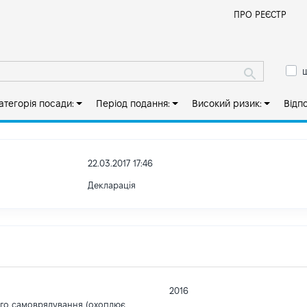
Й
ПРО РЕЄСТР
ш
атегорія посади:
Період подання:
Високий ризик:
Відп
22.03.2017 17:46
Декларація
2016
ого самоврядування (охоплює