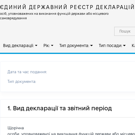
ЄДИНИЙ ДЕРЖАВНИЙ РЕЄСТР ДЕКЛАРАЦІ
осіб, уповноважених на виконання функцій держави або місцевого
самоврядування
Вид декларації:
Рік:
Тип документа:
Тип посади:
К
Дата та час подання:
Тип документа:
1. Вид декларації та звітний період
Щорічна
особи, уповноваженої на виконання функцій держави або місцев