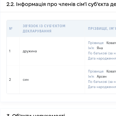
2.2. Інформація про членів сім'ї суб'єкта 
ЗВ'ЯЗОК ІЗ СУБ'ЄКТОМ
№
ПРІЗВИЩЕ, ІМ'
ДЕКЛАРУВАННЯ
Прізвище:
Ковал
Ім'я:
Яна
1
дружина
По батькові (за н
Дата народженн
Прізвище:
Ковал
Ім'я:
Арсен
2
син
По батькові (за н
Дата народженн