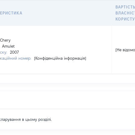
ВАРТІСТЬ
ТЕРИСТИКА
ВЛАСНІС
КОРИСТ
Chery
:
Amulet
[Не відомо
уску:
2007
ікаційний номер:
[Конфіденційна інформація]
екларування в цьому розділі.