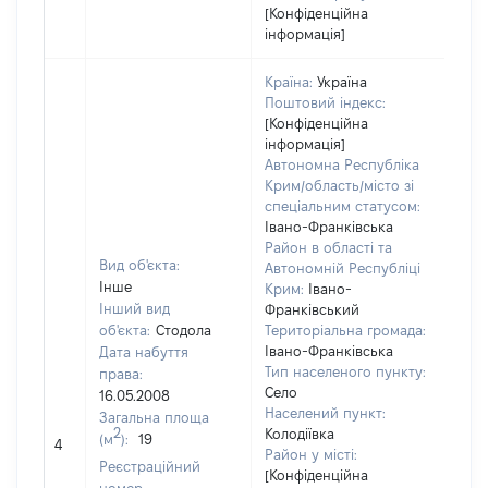
[Конфіденційна
інформація]
Країна:
Україна
Поштовий індекс:
[Конфіденційна
інформація]
Автономна Республіка
Крим/область/місто зі
спеціальним статусом:
Івано-Франківська
Район в області та
Вид об'єкта:
Автономній Республіці
Інше
Крим:
Івано-
Інший вид
Франківський
об'єкта:
Стодола
Територіальна громада:
Івано-Франківська
Дата набуття
Тип населеного пункту:
права:
Село
16.05.2008
Населений пункт:
Загальна площа
[Не
2
Колодіївка
(м
):
19
4
заст
Район у місті:
Реєстраційний
[Конфіденційна