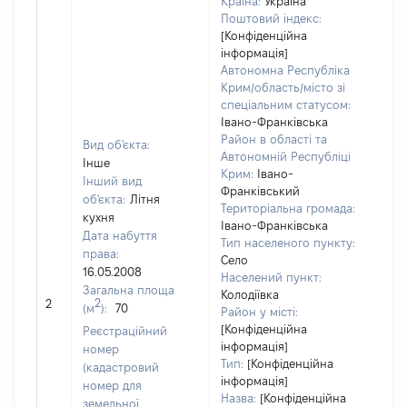
Країна:
Україна
Поштовий індекс:
[Конфіденційна
інформація]
Автономна Республіка
Крим/область/місто зі
спеціальним статусом:
Івано-Франківська
Район в області та
Вид об'єкта:
Автономній Республіці
Інше
Крим:
Івано-
Інший вид
Франківський
об'єкта:
Літня
Територіальна громада:
кухня
Івано-Франківська
Дата набуття
Тип населеного пункту:
права:
Село
16.05.2008
Населений пункт:
Загальна площа
[Не
Колодіївка
2
2
(м
):
70
заст
Район у місті:
[Конфіденційна
Реєстраційний
інформація]
номер
Тип:
[Конфіденційна
(кадастровий
інформація]
номер для
Назва:
[Конфіденційна
земельної