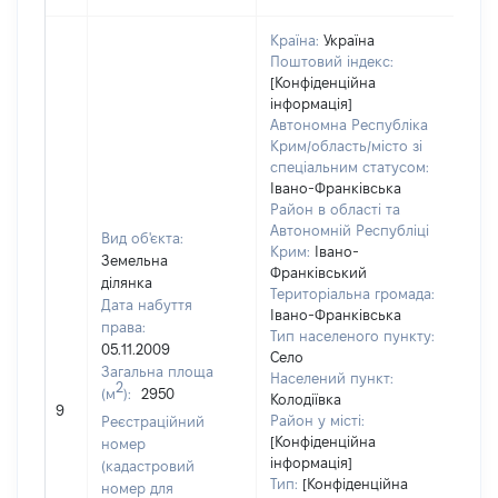
Країна:
Україна
Поштовий індекс:
[Конфіденційна
інформація]
Автономна Республіка
Крим/область/місто зі
спеціальним статусом:
Івано-Франківська
Район в області та
Автономній Республіці
Вид об'єкта:
Крим:
Івано-
Земельна
Франківський
ділянка
Територіальна громада:
Дата набуття
Івано-Франківська
права:
Тип населеного пункту:
05.11.2009
Село
Загальна площа
Населений пункт:
2
(м
):
2950
[Не
Колодіївка
9
заст
Район у місті:
Реєстраційний
[Конфіденційна
номер
інформація]
(кадастровий
Тип:
[Конфіденційна
номер для