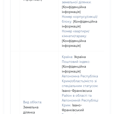
земельної ділянки:
[Конфіденційна
інформація]
Номер корпусу/секції/
блоку:
[Конфіденційна
інформація]
Номер квартири/
кімнати/гаражу:
[Конфіденційна
інформація]
Країна:
Україна
Поштовий індекс:
[Конфіденційна
інформація]
Автономна Республіка
Крим/область/місто зі
спеціальним статусом:
Івано-Франківська
Район в області та
Автономній Республіці
Вид об'єкта:
Крим:
Івано-
Земельна
Франківський
ділянка