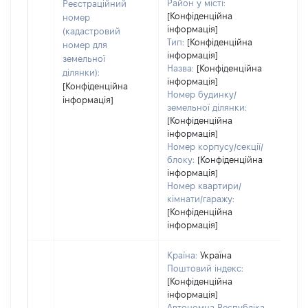
заст
Район у місті:
Реєстраційний
[Конфіденційна
номер
інформація]
(кадастровий
Тип:
[Конфіденційна
номер для
інформація]
земельної
Назва:
[Конфіденційна
ділянки):
інформація]
[Конфіденційна
Номер будинку/
інформація]
земельної ділянки:
[Конфіденційна
інформація]
Номер корпусу/секції/
блоку:
[Конфіденційна
інформація]
Номер квартири/
кімнати/гаражу:
[Конфіденційна
інформація]
Країна:
Україна
Поштовий індекс:
[Конфіденційна
інформація]
Автономна Республіка