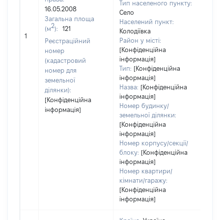
Тип населеного пункту:
16.05.2008
Село
Загальна площа
Населений пункт:
2
(м
):
121
[Не
Колодіївка
1
заст
Район у місті:
Реєстраційний
[Конфіденційна
номер
інформація]
(кадастровий
Тип:
[Конфіденційна
номер для
інформація]
земельної
Назва:
[Конфіденційна
ділянки):
інформація]
[Конфіденційна
Номер будинку/
інформація]
земельної ділянки:
[Конфіденційна
інформація]
Номер корпусу/секції/
блоку:
[Конфіденційна
інформація]
Номер квартири/
кімнати/гаражу:
[Конфіденційна
інформація]