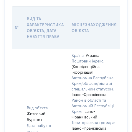
ВАР
ВИД ТА
ДАТ
ХАРАКТЕРИСТИКА
МІСЦЕЗНАХОДЖЕННЯ
ПРА
№
ОБʼЄКТА, ДАТА
ОБʼЄКТА
ОС
НАБУТТЯ ПРАВА
ГР
ОЦІ
Країна:
Україна
Поштовий індекс:
[Конфіденційна
інформація]
Автономна Республіка
Крим/область/місто зі
спеціальним статусом:
Івано-Франківська
Район в області та
Автономній Республіці
Вид об'єкта:
Крим:
Івано-
Житловий
Франківський
будинок
Територіальна громада:
Дата набуття
Івано-Франківська
права: