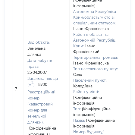
[Конфіденційна
інформація]
Автономна Республіка
Крим/область/місто зі
спеціальним статусом:
Івано-Франківська
Район в області та
Автономній Республіці
Вид об'єкта:
Крим:
Івано-
Земельна
Франківський
ділянка
Територіальна громада:
Дата набуття
Івано-Франківська
права:
Тип населеного пункту:
25.04.2007
Село
Загальна площа
Населений пункт:
2
(м
):
8700
[Не
Колодіївка
7
заст
Район у місті:
Реєстраційний
[Конфіденційна
номер
інформація]
(кадастровий
Тип:
[Конфіденційна
номер для
інформація]
земельної
Назва:
[Конфіденційна
ділянки):
інформація]
[Конфіденційна
Номер будинку/
інформація]