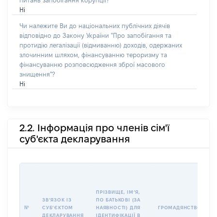
питань запобігання корупції?
Ні
Чи належите Ви до національних публічних діячів
відповідно до Закону України "Про запобігання та
протидію легалізації (відмиванню) доходів, одержаних
злочинним шляхом, фінансуванню тероризму та
фінансуванню розповсюдження зброї масового
знищення"?
Ні
2.2. Інформація про членів сім'ї
суб'єкта декларування
П
І
Б
ПРІЗВИЩЕ, ІМʼЯ,
І
ЗВʼЯЗОК ІЗ
ПО БАТЬКОВІ (ЗА
№
СУБʼЄКТОМ
НАЯВНОСТІ) ДЛЯ
ГРОМАДЯНСТВО
У
ДЕКЛАРУВАННЯ
ІДЕНТИФІКАЦІЇ В