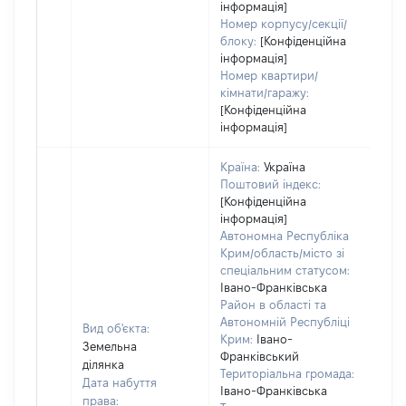
інформація]
Номер корпусу/секції/
блоку:
[Конфіденційна
інформація]
Номер квартири/
кімнати/гаражу:
[Конфіденційна
інформація]
Країна:
Україна
Поштовий індекс:
[Конфіденційна
інформація]
Автономна Республіка
Крим/область/місто зі
спеціальним статусом:
Івано-Франківська
Район в області та
Автономній Республіці
Вид об'єкта:
Крим:
Івано-
Земельна
Франківський
ділянка
Територіальна громада:
Дата набуття
Івано-Франківська
права: