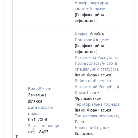
Номер квартири/
кімнати/гаражу:
[Конфіденційна
інформація]
Країна:
Україна
Поштовий індекс:
[Конфіденційна
інформація]
Автономна Республіка
Крим/область/місто зі
спеціальним статусом:
Івано-Франківська
Район в області та
Автономній Республіці
Вид об'єкта:
Крим:
Івано-
Земельна
Франківський
ділянка
Територіальна громада:
Дата набуття
Івано-Франківська
права:
Тип населеного пункту:
05.11.2009
Село
Загальна площа
Населений пункт:
2
(м
):
8493
[Не
Колодіївка
11