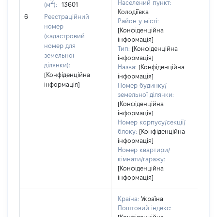
2
Населений пункт:
(м
):
13601
[Не
Колодіївка
6
Реєстраційний
заст
Район у місті:
номер
[Конфіденційна
(кадастровий
інформація]
номер для
Тип:
[Конфіденційна
земельної
інформація]
ділянки):
Назва:
[Конфіденційна
[Конфіденційна
інформація]
інформація]
Номер будинку/
земельної ділянки:
[Конфіденційна
інформація]
Номер корпусу/секції/
блоку:
[Конфіденційна
інформація]
Номер квартири/
кімнати/гаражу:
[Конфіденційна
інформація]
Країна:
Україна
Поштовий індекс: