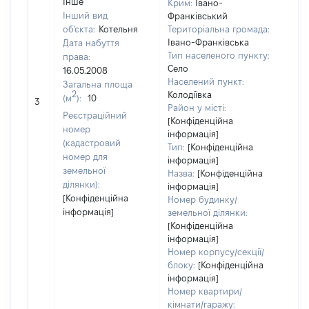
Інше
Крим:
Івано-
Інший вид
Франківський
об'єкта:
Котельня
Територіальна громада:
Івано-Франківська
Дата набуття
Тип населеного пункту:
права:
Село
16.05.2008
Населений пункт:
Загальна площа
[Не
2
Колодіївка
(м
):
10
3
заст
Район у місті:
Реєстраційний
[Конфіденційна
номер
інформація]
(кадастровий
Тип:
[Конфіденційна
номер для
інформація]
земельної
Назва:
[Конфіденційна
ділянки):
інформація]
[Конфіденційна
Номер будинку/
інформація]
земельної ділянки:
[Конфіденційна
інформація]
Номер корпусу/секції/
блоку:
[Конфіденційна
інформація]
Номер квартири/
кімнати/гаражу: