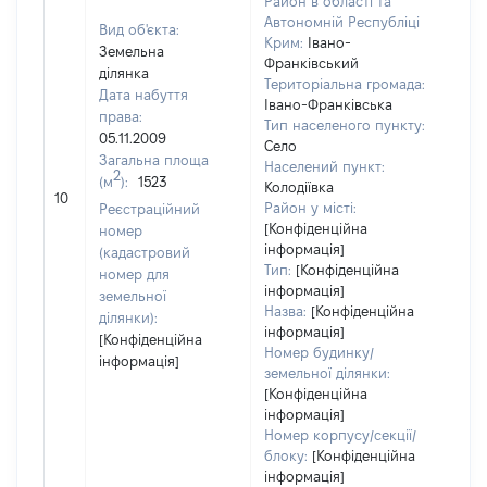
Район в області та
Автономній Республіці
Вид об'єкта:
Крим:
Івано-
Земельна
Франківський
ділянка
Територіальна громада:
Дата набуття
Івано-Франківська
права:
Тип населеного пункту:
05.11.2009
Село
Загальна площа
Населений пункт:
2
(м
):
1523
[Не
Колодіївка
10
заст
Район у місті:
Реєстраційний
[Конфіденційна
номер
інформація]
(кадастровий
Тип:
[Конфіденційна
номер для
інформація]
земельної
Назва:
[Конфіденційна
ділянки):
інформація]
[Конфіденційна
Номер будинку/
інформація]
земельної ділянки:
[Конфіденційна
інформація]
Номер корпусу/секції/
блоку:
[Конфіденційна
інформація]