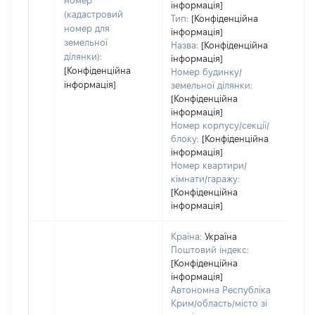
номер
інформація]
(кадастровий
Тип:
[Конфіденційна
номер для
інформація]
земельної
Назва:
[Конфіденційна
ділянки):
інформація]
[Конфіденційна
Номер будинку/
інформація]
земельної ділянки:
[Конфіденційна
інформація]
Номер корпусу/секції/
блоку:
[Конфіденційна
інформація]
Номер квартири/
кімнати/гаражу:
[Конфіденційна
інформація]
Країна:
Україна
Поштовий індекс:
[Конфіденційна
інформація]
Автономна Республіка
Крим/область/місто зі