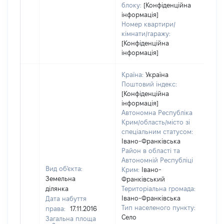
блоку:
[Конфіденційна
інформація]
Номер квартири/
кімнати/гаражу:
[Конфіденційна
інформація]
Країна:
Україна
Поштовий індекс:
[Конфіденційна
інформація]
Автономна Республіка
Крим/область/місто зі
спеціальним статусом:
Івано-Франківська
Район в області та
Автономній Республіці
Вид об'єкта:
Крим:
Івано-
Земельна
Франківський
ділянка
Територіальна громада:
Івано-Франківська
Дата набуття
Тип населеного пункту:
права:
17.11.2016
Село
Загальна площа