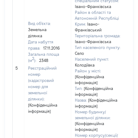
спеціальним статусом:
Івано-Франківська
Район в області та
Автономній Республіці
Вид об'єкта:
Крим:
Івано-
Земельна
Франківський
ділянка
Територіальна громада:
Івано-Франківська
Дата набуття
Тип населеного пункту:
права:
17.11.2016
Село
Загальна площа
2
Населений пункт:
(м
):
2348
[Не
Колодіївка
5
Реєстраційний
заст
Район у місті:
номер
[Конфіденційна
(кадастровий
інформація]
номер для
Тип:
[Конфіденційна
земельної
інформація]
ділянки):
Назва:
[Конфіденційна
[Конфіденційна
інформація]
інформація]
Номер будинку/
земельної ділянки:
[Конфіденційна
інформація]
Номер корпусу/секції/