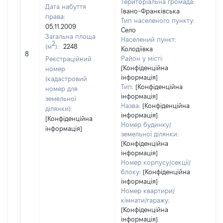
Територіальна громада:
Дата набуття
Івано-Франківська
права:
Тип населеного пункту:
05.11.2009
Село
Загальна площа
Населений пункт:
2
(м
):
2248
[Не
Колодіївка
8
заст
Район у місті:
Реєстраційний
[Конфіденційна
номер
інформація]
(кадастровий
Тип:
[Конфіденційна
номер для
інформація]
земельної
Назва:
[Конфіденційна
ділянки):
інформація]
[Конфіденційна
Номер будинку/
інформація]
земельної ділянки:
[Конфіденційна
інформація]
Номер корпусу/секції/
блоку:
[Конфіденційна
інформація]
Номер квартири/
кімнати/гаражу:
[Конфіденційна
інформація]