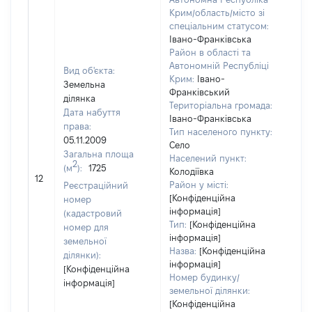
Крим/область/місто зі
спеціальним статусом:
Івано-Франківська
Район в області та
Автономній Республіці
Вид об'єкта:
Крим:
Івано-
Земельна
Франківський
ділянка
Територіальна громада:
Дата набуття
Івано-Франківська
права:
Тип населеного пункту:
05.11.2009
Село
Загальна площа
Населений пункт:
2
(м
):
1725
[Не
Колодіївка
12
заст
Район у місті:
Реєстраційний
[Конфіденційна
номер
інформація]
(кадастровий
Тип:
[Конфіденційна
номер для
інформація]
земельної
Назва:
[Конфіденційна
ділянки):
інформація]
[Конфіденційна
Номер будинку/
інформація]
земельної ділянки:
[Конфіденційна