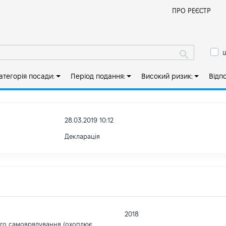
Й
ПРО РЕЄСТР
ш
атегорія посади:
Період подання:
Високий ризик:
Відп
28.03.2019 10:12
Декларація
2018
ого самоврядування (охоплює