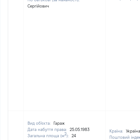
Сергійович
Вид об'єкта:
Гараж
Дата набуття права:
25.05.1983
Країна:
Україн
2
Загальна площа (м
):
24
Поштовий інде