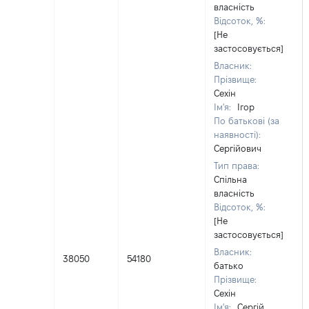
власність
Відсоток, %:
[Не
застосовується]
Власник:
Прізвище:
Сехін
Ім'я:
Ігор
По батькові (за
наявності):
Сергійович
Тип права:
Спільна
власність
Відсоток, %:
[Не
застосовується]
Власник:
38050
54180
батько
Прізвище:
Сехін
Ім'я:
Сергій