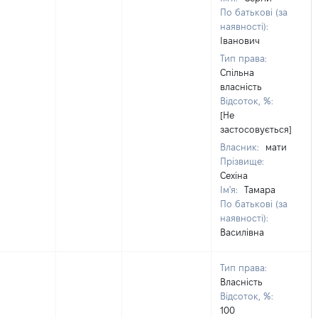
По батькові (за
наявності):
Іванович
Тип права:
Спільна
власність
Відсоток, %:
[Не
застосовується]
Власник:
мати
Прізвище:
Сехіна
Ім'я:
Тамара
По батькові (за
наявності):
Василівна
Тип права:
Власність
Відсоток, %:
100