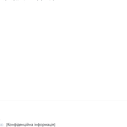
а
кс:
[Конфіденційна інформація]