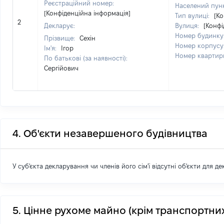
Реєстраційний номер:
Населений пун
[Конфіденційна інформація]
Тип вулиці:
[Ко
2
Декларує:
Вулиця:
[Конфі
Номер будинку
Прізвище:
Сехін
Номер корпусу
Ім'я:
Ігор
Номер квартир
По батькові (за наявності):
Сергійович
4. Об'єкти незавершеного будівництва
У суб'єкта декларування чи членів його сім'ї відсутні об'єкти для д
5. Цінне рухоме майно (крім транспортних