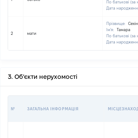
По батькові (за 
Дата народженн
Прізвище:
Сехі
Ім'я:
Тамара
2
мати
По батькові (за 
Дата народженн
3. Об'єкти нерухомості
№
ЗАГАЛЬНА ІНФОРМАЦІЯ
МІСЦЕЗНАХО