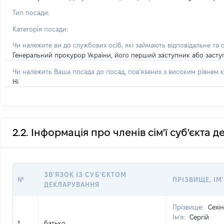
Тип посади:
Категорія посади:
Чи належите ви до службових осіб, які займають відповідальне та 
Генеральний прокурор України, його перший заступник або засту
Чи належить Ваша посада до посад, пов'язаних з високим рівнем к
Ні
2.2. Інформація про членів сім'ї суб'єкта 
ЗВ'ЯЗОК ІЗ СУБ'ЄКТОМ
№
ПРІЗВИЩЕ, ІМ'
ДЕКЛАРУВАННЯ
Прізвище:
Сехін
Ім'я:
Сергій
1
батько