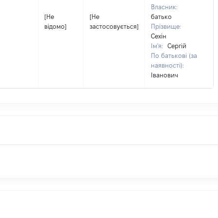
Власник:
[Не
[Не
батько
відомо]
застосовується]
Прізвище:
Сехін
Ім'я:
Сергій
По батькові (за
наявності):
Іванович