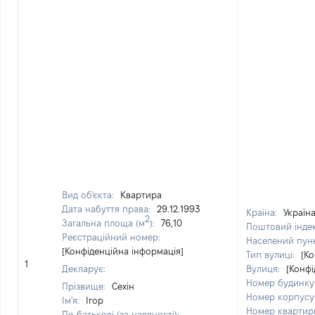
Вид об'єкта:
Квартира
Дата набуття права:
29.12.1993
Країна:
Україн
2
Загальна площа (м
):
76,10
Поштовий інде
Реєстраційний номер:
Населений пун
[Конфіденційна інформація]
Тип вулиці:
[Ко
1
Декларує:
Вулиця:
[Конфі
Номер будинку
Прізвище:
Сехін
Номер корпусу
Ім'я:
Ігор
Номер квартир
По батькові (за наявності):