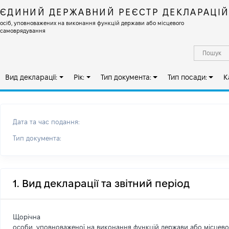
ЄДИНИЙ ДЕРЖАВНИЙ РЕЄСТР ДЕКЛАРАЦІ
осіб, уповноважених на виконання функцій держави або місцевого
самоврядування
Вид декларації:
Рік:
Тип документа:
Тип посади:
К
Дата та час подання:
Тип документа:
1. Вид декларації та звітний період
Щорічна
особи, уповноваженої на виконання функцій держави або місцев