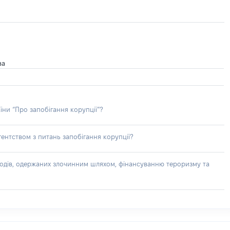
ва
їни “Про запобігання корупції”?
ентством з питань запобігання корупції?
доходів, одержаних злочинним шляхом, фінансуванню тероризму та