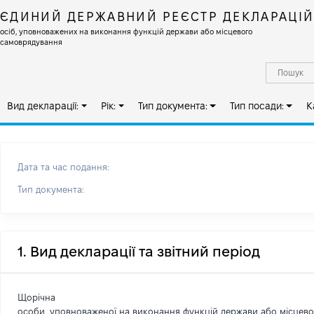
ЄДИНИЙ ДЕРЖАВНИЙ РЕЄСТР ДЕКЛАРАЦІ
осіб, уповноважених на виконання функцій держави або місцевого
самоврядування
Вид декларації:
Рік:
Тип документа:
Тип посади:
К
Дата та час подання:
Тип документа:
1. Вид декларації та звітний період
Щорічна
особи, уповноваженої на виконання функцій держави або місцев