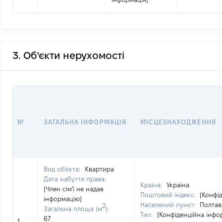
3. Об'єкти нерухомості
№
ЗАГАЛЬНА ІНФОРМАЦІЯ
МІСЦЕЗНАХОДЖЕННЯ
Вид об'єкта:
Квартира
Дата набуття права:
Країна:
Україна
[Член сім'ї не надав
Поштовий індекс:
[Конфі
інформацію]
Населений пункт:
Полтав
2
Загальна площа (м
):
Тип:
[Конфіденційна інфо
67
1