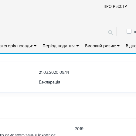
Й
ПРО РЕЄСТР
ш
атегорія посади:
Період подання:
Високий ризик:
Відп
21.03.2020 09:14
Декларація
2019
ого самоврядування (охоплює