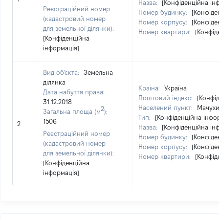
Назва:
[Конфіденційна ін
Реєстраційний номер
Номер будинку:
[Конфіде
(кадастровий номер
Номер корпусу:
[Конфіде
для земельної ділянки):
Номер квартири:
[Конфід
[Конфіденційна
інформація]
Вид об'єкта:
Земельна
ділянка
Країна:
Україна
Дата набуття права:
Поштовий індекс:
[Конфі
31.12.2018
Населений пункт:
Мачухи
2
Загальна площа (м
):
Тип:
[Конфіденційна інфо
1506
2
Назва:
[Конфіденційна ін
Реєстраційний номер
Номер будинку:
[Конфіде
(кадастровий номер
Номер корпусу:
[Конфіде
для земельної ділянки):
Номер квартири:
[Конфід
[Конфіденційна
інформація]