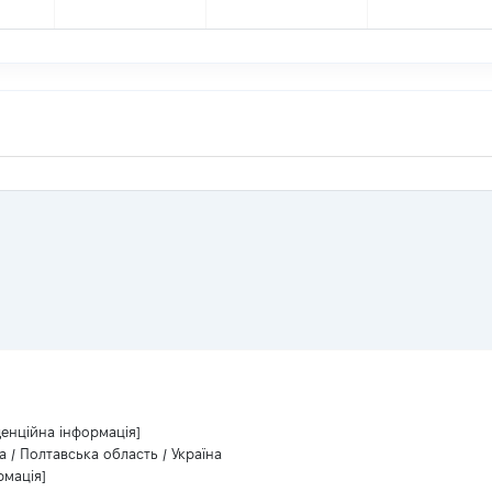
денційна інформація]
а / Полтавська область / Україна
рмація]