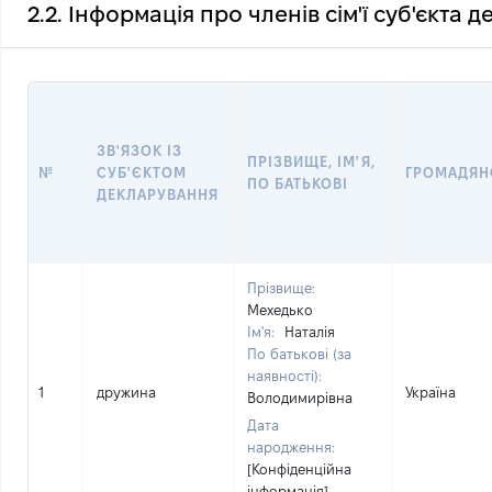
2.2. Інформація про членів сім'ї суб'єкта 
ЗВ'ЯЗОК ІЗ
ПРІЗВИЩЕ, ІМ'Я,
№
СУБ'ЄКТОМ
ГРОМАДЯН
ПО БАТЬКОВІ
ДЕКЛАРУВАННЯ
Прізвище:
Мехедько
Ім'я:
Наталія
По батькові (за
наявності):
1
дружина
Україна
Володимирівна
Дата
народження:
[Конфіденційна
інформація]