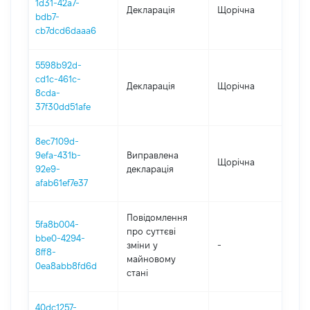
1d31-42a7-
Декларація
Щорічна
202
bdb7-
cb7dcd6daaa6
5598b92d-
cd1c-461c-
Декларація
Щорічна
202
8cda-
37f30dd51afe
8ec7109d-
9efa-431b-
Виправлена
Щорічна
202
92e9-
декларація
afab61ef7e37
Повідомлення
5fa8b004-
про суттєві
bbe0-4294-
зміни y
-
202
8ff8-
майновому
0ea8abb8fd6d
стані
40dc1257-