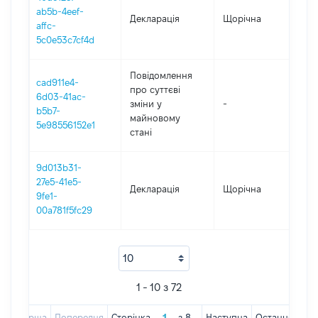
ab5b-4eef-
Декларація
Щорічна
202
affc-
5c0e53c7cf4d
Повідомлення
cad911e4-
про суттєві
6d03-41ac-
зміни y
-
202
b5b7-
майновому
5e98556152e1
стані
9d013b31-
27e5-41e5-
Декларація
Щорічна
201
9fe1-
00a781f5fc29
1 - 10 з 72
Перша
Попередня
Сторінка
з
8
Наступна
Остання