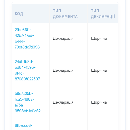
ТИП
ТИП
КОД
ПЕ
ДОКУМЕНТА
ДЕКЛАРАЦІЇ
2fbe66f1-
42b7-47ed-
Декларація
Щорічна
202
b444-
70df8dc7d096
24db1b8d-
ed84-4593-
Декларація
Щорічна
202
9f4d-
87680f622397
59e7c05b-
fca5-488a-
Декларація
Щорічна
202
a73a-
9598bb1e0c62
8fb7ccd6-