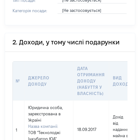
[Не застосовується]
Тип посади:
[Не застосовується]
Категорія посади:
2. Доходи, у тому числі подарунки
ДАТА
ОТРИМАННЯ
ДЖЕРЕЛО
ВИД
№
ДОХОДУ
ДОХОДУ
ДОХОДУ
(НАБУТТЯ У
ВЛАСНІСТЬ)
Юридична особа,
зареєстрована в
Дохід
Україні
від
Назва компанії:
18.09.2017
надання
1
ТОВ "Текнолоджі
майна в
Інкубатор ЮА"