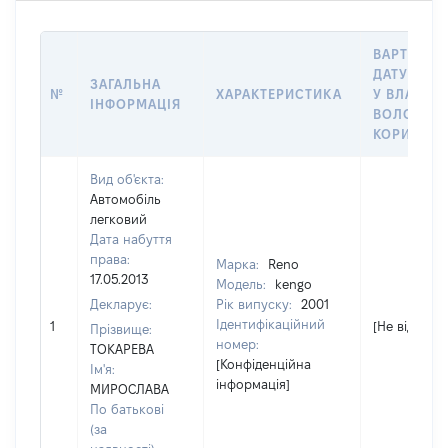
ВАРТІСТЬ 
ДАТУ НАБ
ЗАГАЛЬНА
№
ХАРАКТЕРИСТИКА
У ВЛАСНІС
ІНФОРМАЦІЯ
ВОЛОДІНН
КОРИСТУВ
Вид об'єкта:
Автомобіль
легковий
Дата набуття
права:
Марка:
Reno
17.05.2013
Модель:
kengo
Декларує:
Рік випуску:
2001
Ідентифікаційний
1
[Не відомо]
Прізвище:
номер:
ТОКАРЕВА
[Конфіденційна
Ім'я:
інформація]
МИРОСЛАВА
По батькові
(за