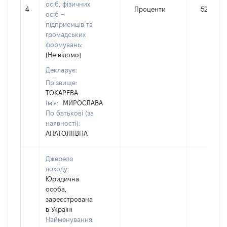
осіб, фізичних
4
Проценти
52
осіб –
підприємців та
громадських
формувань:
[Не відомо]
Декларує:
Прізвище:
ТОКАРЕВА
Ім'я:
МИРОСЛАВА
По батькові (за
наявності):
АНАТОЛІЇВНА
Джерело
доходу:
Юридична
особа,
зареєстрована
в Україні
Найменування: