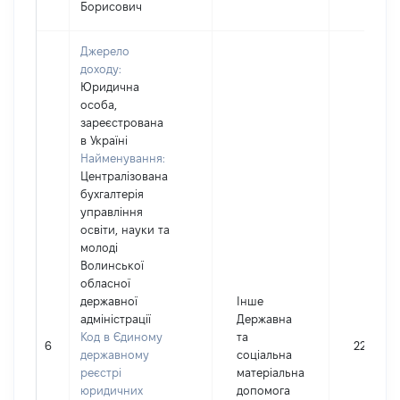
Борисович
Джерело
доходу:
Юридична
особа,
зареєстрована
в Україні
Найменування:
Централізована
бухгалтерія
управління
освіти, науки та
молоді
Волинської
обласної
державної
Інше
адміністрації
Державна
Код в Єдиному
та
6
22178
державному
соціальна
реєстрі
матеріальна
юридичних
допомога