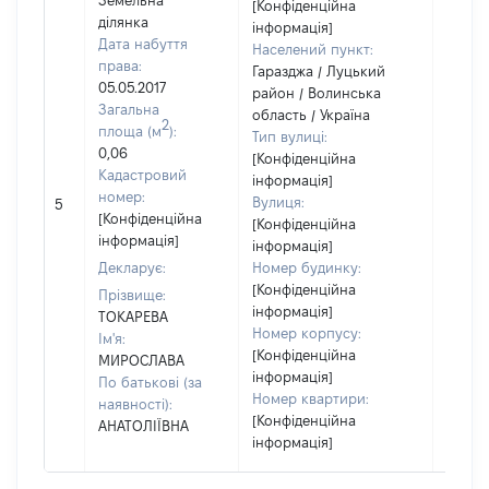
Земельна
[Конфіденційна
ділянка
інформація]
Дата набуття
Населений пункт:
права:
Гаразджа / Луцький
05.05.2017
район / Волинська
Загальна
область / Україна
2
площа (м
):
Тип вулиці:
0,06
[Конфіденційна
Кадастровий
інформація]
номер:
Вулиця:
5
9434
[Конфіденційна
[Конфіденційна
інформація]
інформація]
Декларує:
Номер будинку:
[Конфіденційна
Прізвище:
інформація]
ТОКАРЕВА
Номер корпусу:
Ім'я:
[Конфіденційна
МИРОСЛАВА
інформація]
По батькові (за
Номер квартири:
наявності):
[Конфіденційна
АНАТОЛІЇВНА
інформація]