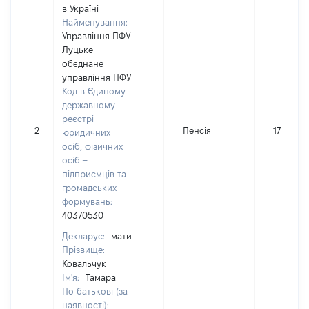
в Україні
Найменування:
Управління ПФУ
Луцьке
обєднане
управління ПФУ
Код в Єдиному
державному
реєстрі
2
Пенсія
17407
юридичних
осіб, фізичних
осіб –
підприємців та
громадських
формувань:
40370530
Декларує:
мати
Прізвище:
Ковальчук
Ім'я:
Тамара
По батькові (за
наявності):