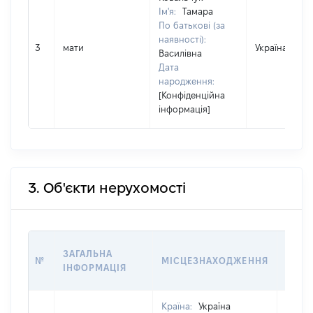
Ім'я:
Тамара
По батькові (за
наявності):
3
мати
Україна
Василівна
Дата
народження:
[Конфіденційна
інформація]
3. Об'єкти нерухомості
ВАРТ
ЗАГАЛЬНА
№
МІСЦЕЗНАХОДЖЕННЯ
НА Д
ІНФОРМАЦІЯ
НАБУ
Країна:
Україна