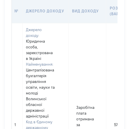
РОЗМІР
№
ДЖЕРЕЛО ДОХОДУ
ВИД ДОХОДУ
(ВАРТІСТ
Джерело
доходу:
Юридична
особа,
зареєстрована
в Україні
Найменування:
Централізована
бухгалтерія
управління
освіти, науки та
молоді
Волинської
обласної
Заробітна
державної
плата
адміністрації
отримана
Код в Єдиному
1
за
57410
державному