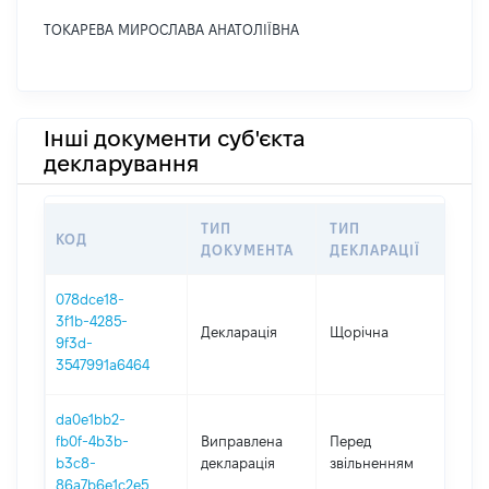
ТОКАРЕВА МИРОСЛАВА АНАТОЛІЇВНА
Інші документи суб'єкта
декларування
ТИП
ТИП
КОД
ПЕ
ДОКУМЕНТА
ДЕКЛАРАЦІЇ
078dce18-
3f1b-4285-
Декларація
Щорічна
202
9f3d-
3547991a6464
da0e1bb2-
01.0
fb0f-4b3b-
Виправлена
Перед
-
b3c8-
декларація
звільненням
18.0
86a7b6e1c2e5