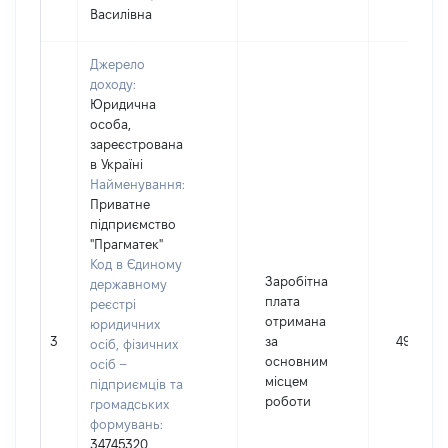
Василівна
Джерело
доходу:
Юридична
особа,
зареєстрована
в Україні
Найменування:
Приватне
підприємство
"Прагматек"
Код в Єдиному
Заробітна
державному
плата
реєстрі
отримана
юридичних
3
за
49359
осіб, фізичних
основним
осіб –
місцем
підприємців та
роботи
громадських
формувань:
34745320