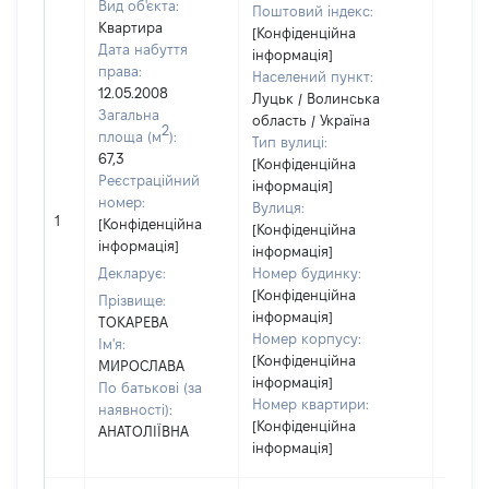
Вид об'єкта:
Поштовий індекс:
Квартира
[Конфіденційна
Дата набуття
інформація]
права:
Населений пункт:
12.05.2008
Луцьк / Волинська
Загальна
область / Україна
2
площа (м
):
Тип вулиці:
67,3
[Конфіденційна
Реєстраційний
інформація]
номер:
Вулиця:
[Не
1
[Конфіденційна
[Конфіденційна
відом
інформація]
інформація]
Декларує:
Номер будинку:
[Конфіденційна
Прізвище:
інформація]
ТОКАРЕВА
Номер корпусу:
Ім'я:
[Конфіденційна
МИРОСЛАВА
інформація]
По батькові (за
Номер квартири:
наявності):
[Конфіденційна
АНАТОЛІЇВНА
інформація]