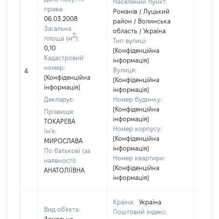
Населений пункт:
права:
Романів / Луцький
06.03.2008
район / Волинська
Загальна
область / Україна
2
площа (м
):
Тип вулиці:
0,10
[Конфіденційна
Кадастровий
інформація]
[Не
номер:
Вулиця:
4
відом
[Конфіденційна
[Конфіденційна
інформація]
інформація]
Декларує:
Номер будинку:
[Конфіденційна
Прізвище:
інформація]
ТОКАРЕВА
Номер корпусу:
Ім'я:
[Конфіденційна
МИРОСЛАВА
інформація]
По батькові (за
Номер квартири:
наявності):
[Конфіденційна
АНАТОЛІЇВНА
інформація]
Країна:
Україна
Вид об'єкта:
Поштовий індекс: