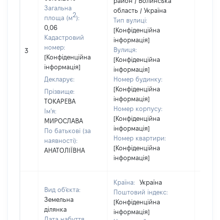
район / Волинська
Загальна
область / Україна
2
площа (м
):
Тип вулиці:
0,06
[Конфіденційна
Кадастровий
інформація]
[Не
номер:
Вулиця:
3
відом
[Конфіденційна
[Конфіденційна
інформація]
інформація]
Декларує:
Номер будинку:
[Конфіденційна
Прізвище:
інформація]
ТОКАРЕВА
Номер корпусу:
Ім'я:
[Конфіденційна
МИРОСЛАВА
інформація]
По батькові (за
Номер квартири:
наявності):
[Конфіденційна
АНАТОЛІЇВНА
інформація]
Країна:
Україна
Вид об'єкта:
Поштовий індекс:
Земельна
[Конфіденційна
ділянка
інформація]
Дата набуття