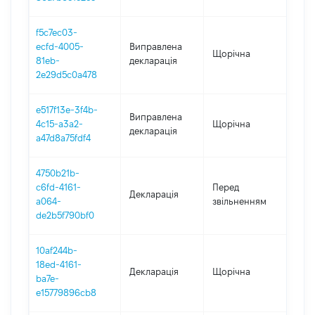
f5c7ec03-
ecfd-4005-
Виправлена
Щорічна
202
81eb-
декларація
2e29d5c0a478
e517f13e-3f4b-
Виправлена
4c15-a3a2-
Щорічна
202
декларація
a47d8a75fdf4
4750b21b-
01.0
c6fd-4161-
Перед
Декларація
-
a064-
звільненням
18.0
de2b5f790bf0
10af244b-
18ed-4161-
Декларація
Щорічна
202
ba7e-
e15779896cb8