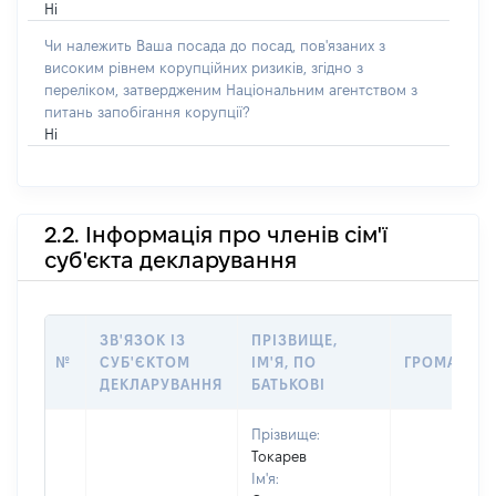
Ні
Чи належить Ваша посада до посад, пов'язаних з
високим рівнем корупційних ризиків, згідно з
переліком, затвердженим Національним агентством з
питань запобігання корупції?
Ні
2.2. Інформація про членів сім'ї
суб'єкта декларування
ЗВ'ЯЗОК ІЗ
ПРІЗВИЩЕ,
№
СУБ'ЄКТОМ
ІМ'Я, ПО
ГРОМАДЯН
ДЕКЛАРУВАННЯ
БАТЬКОВІ
Прізвище:
Токарев
Ім'я: