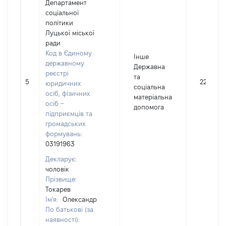
Департамент
соціальної
політики
Луцької міської
ради
Код в Єдиному
Інше
державному
Державна
реєстрі
та
5
2200
юридичних
соціальна
осіб, фізичних
матеріальна
осіб –
допомога
підприємців та
громадських
формувань:
03191963
Декларує:
чоловік
Прізвище:
Токарев
Ім'я:
Олександр
По батькові (за
наявності):