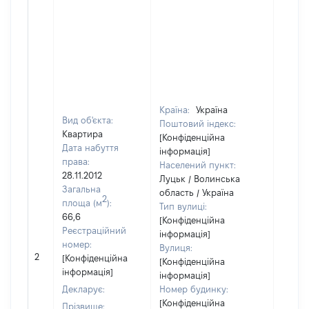
Країна:
Україна
Вид об'єкта:
Поштовий індекс:
Квартира
[Конфіденційна
Дата набуття
інформація]
права:
Населений пункт:
28.11.2012
Луцьк / Волинська
Загальна
область / Україна
2
площа (м
):
Тип вулиці:
66,6
[Конфіденційна
Реєстраційний
інформація]
номер:
Вулиця:
[Не
2
[Конфіденційна
[Конфіденційна
відом
інформація]
інформація]
Декларує:
Номер будинку:
[Конфіденційна
Прізвище: