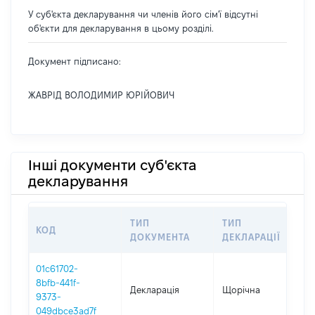
У суб'єкта декларування чи членів його сім'ї відсутні
об'єкти для декларування в цьому розділі.
Документ підписано:
ЖАВРІД ВОЛОДИМИР ЮРІЙОВИЧ
Інші документи суб'єкта
декларування
ТИП
ТИП
КОД
ПЕ
ДОКУМЕНТА
ДЕКЛАРАЦІЇ
01c61702-
8bfb-441f-
Декларація
Щорічна
202
9373-
049dbce3ad7f