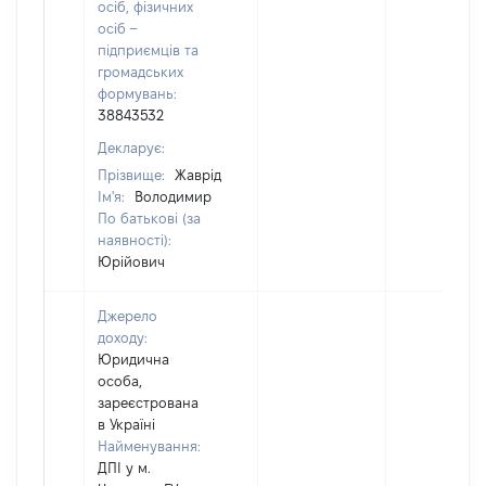
осіб, фізичних
осіб –
підприємців та
громадських
формувань:
38843532
Декларує:
Прізвище:
Жаврід
Ім'я:
Володимир
По батькові (за
наявності):
Юрійович
Джерело
доходу:
Юридична
особа,
зареєстрована
в Україні
Найменування:
ДПІ у м.