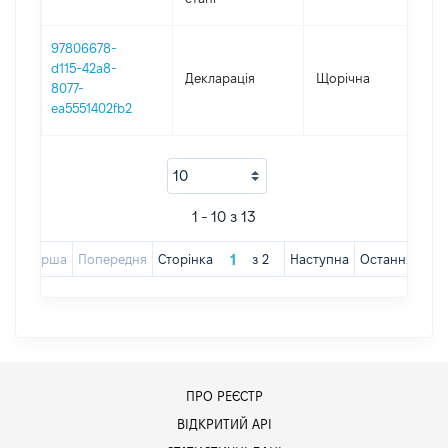
97806678-
d115-42a8-
Декларація
Щорічна
201
8077-
ea5551402fb2
1 - 10 з 13
Перша
Попередня
Сторінка
з
2
Наступна
Остання
ПРО РЕЄСТР
ВІДКРИТИЙ АРІ