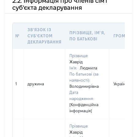
2.2. Інформація про членів сім'ї
суб'єкта декларування
ЗВ'ЯЗОК ІЗ
ПРІЗВИЩЕ, ІМ'Я,
№
СУБ'ЄКТОМ
ГРОМАДЯН
ПО БАТЬКОВІ
ДЕКЛАРУВАННЯ
Прізвище:
Жаврід
Ім'я:
Людмила
По батькові (за
наявності):
1
дружина
Україна
Володимирівна
Дата
народження:
[Конфіденційна
інформація]
Прізвище:
Жаврід