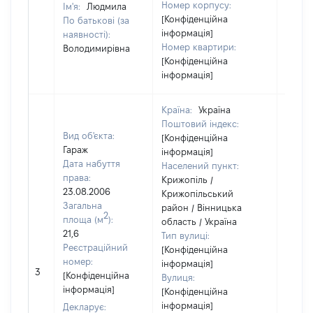
Номер корпусу:
Ім'я:
Людмила
[Конфіденційна
По батькові (за
інформація]
наявності):
Номер квартири:
Володимирівна
[Конфіденційна
інформація]
Країна:
Україна
Поштовий індекс:
Вид об'єкта:
[Конфіденційна
Гараж
інформація]
Дата набуття
Населений пункт:
права:
Крижопіль /
23.08.2006
Крижопільський
Загальна
район / Вінницька
2
площа (м
):
область / Україна
21,6
Тип вулиці:
Реєстраційний
[Конфіденційна
номер:
інформація]
[Не
3
[Конфіденційна
Вулиця:
відом
інформація]
[Конфіденційна
інформація]
Декларує: