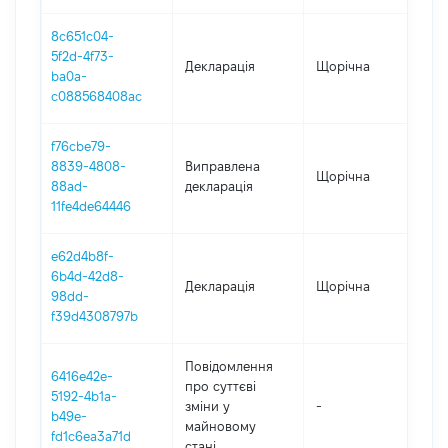
8c651c04-
5f2d-4f73-
Декларація
Щорічна
202
ba0a-
c088568408ac
f76cbe79-
8839-4808-
Виправлена
Щорічна
201
88ad-
декларація
11fe4de64446
e62d4b8f-
6b4d-42d8-
Декларація
Щорічна
201
98dd-
f39d4308797b
Повідомлення
6416e42e-
про суттєві
5192-4b1a-
зміни y
-
201
b49e-
майновому
fd1c6ea3a71d
стані