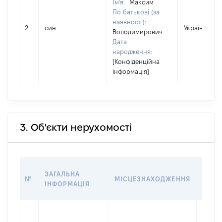
Ім'я:
Максим
По батькові (за
наявності):
2
син
Україна
Володимирович
Дата
народження:
[Конфіденційна
інформація]
3. Об'єкти нерухомості
ВАРТ
ЗАГАЛЬНА
№
МІСЦЕЗНАХОДЖЕННЯ
НА Д
ІНФОРМАЦІЯ
НАБУ