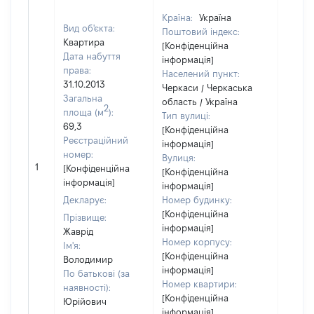
Країна:
Україна
Вид об'єкта:
Поштовий індекс:
Квартира
[Конфіденційна
Дата набуття
інформація]
права:
Населений пункт:
31.10.2013
Черкаси / Черкаська
Загальна
область / Україна
2
площа (м
):
Тип вулиці:
69,3
[Конфіденційна
Реєстраційний
інформація]
номер:
Вулиця:
1
29760
[Конфіденційна
[Конфіденційна
інформація]
інформація]
Декларує:
Номер будинку:
[Конфіденційна
Прізвище:
інформація]
Жаврід
Номер корпусу:
Ім'я:
[Конфіденційна
Володимир
інформація]
По батькові (за
Номер квартири:
наявності):
[Конфіденційна
Юрійович
інформація]