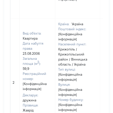
Країна:
Україна
Поштовий індекс:
Вид об'єкта:
[Конфіденційна
Квартира
інформація]
Дата набуття
Населений пункт:
права:
Крижопіль /
23.08.2006
Крижопільський
Загальна
район / Вінницька
2
площа (м
):
область / Україна
59,9
Тип вулиці:
Реєстраційний
[Конфіденційна
номер:
інформація]
[Не
2
[Конфіденційна
Вулиця:
відом
інформація]
[Конфіденційна
інформація]
Декларує:
Номер будинку:
дружина
[Конфіденційна
Прізвище:
інформація]
Жаврід