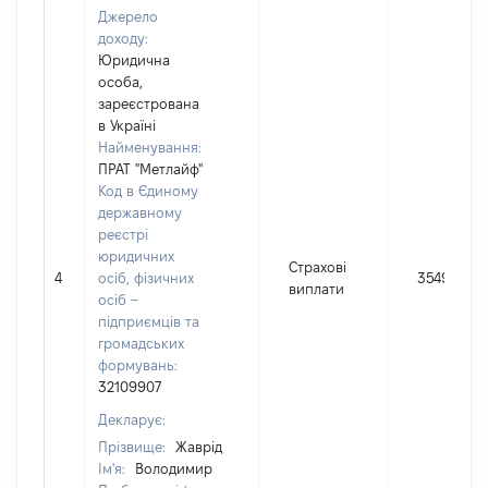
Джерело
доходу:
Юридична
особа,
зареєстрована
в Україні
Найменування:
ПРАТ "Метлайф"
Код в Єдиному
державному
реєстрі
юридичних
Страхові
4
осіб, фізичних
3549
виплати
осіб –
підприємців та
громадських
формувань:
32109907
Декларує:
Прізвище:
Жаврід
Ім'я:
Володимир