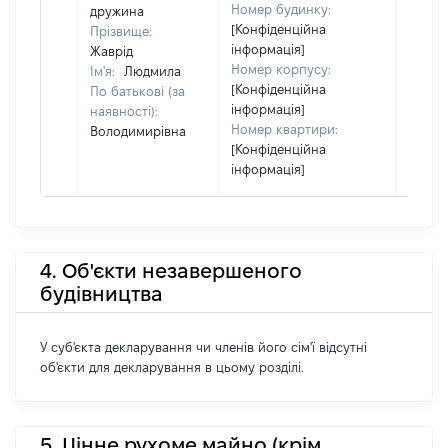
Номер будинку:
дружина
[Конфіденційна
Прізвище:
інформація]
Жаврід
Номер корпусу:
Ім'я:
Людмила
[Конфіденційна
По батькові (за
інформація]
наявності):
Номер квартири:
Володимирівна
[Конфіденційна
інформація]
4. Об'єкти незавершеного
будівництва
У суб'єкта декларування чи членів його сім'ї відсутні
об'єкти для декларування в цьому розділі.
5. Цінне рухоме майно (крім