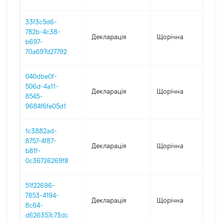
33f3c5d6-
782b-4c38-
Декларація
Щорічна
202
b697-
70a697d27792
040dbe0f-
506d-4a11-
Декларація
Щорічна
202
8545-
9684f6fe05d1
1c3882ad-
8757-4f87-
Декларація
Щорічна
202
b81f-
0c36726269f8
51f22696-
7853-4194-
Декларація
Щорічна
202
8c64-
d626357c73dc