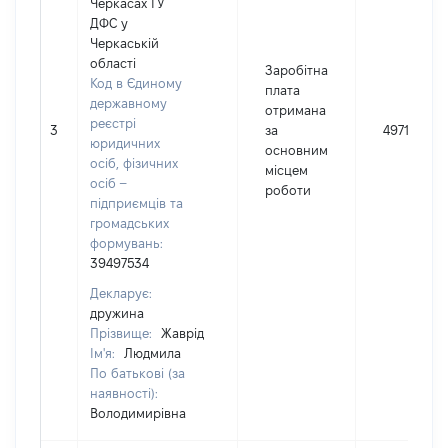
Черкасах ГУ
ДФС у
Черкаській
області
Заробітна
Код в Єдиному
плата
державному
отримана
реєстрі
3
за
49710
юридичних
основним
осіб, фізичних
місцем
осіб –
роботи
підприємців та
громадських
формувань:
39497534
Декларує:
дружина
Прізвище:
Жаврід
Ім'я:
Людмила
По батькові (за
наявності):
Володимирівна