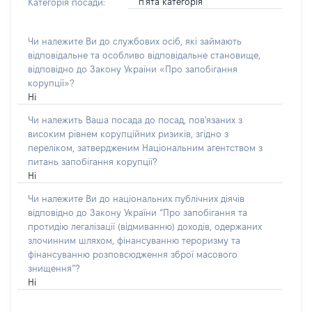
п'ята категорія
Категорія посади:
Чи належите Ви до службових осіб, які займають
відповідальне та особливо відповідальне становище,
відповідно до Закону України «Про запобігання
корупції»?
Ні
Чи належить Ваша посада до посад, пов'язаних з
високим рівнем корупційних ризиків, згідно з
переліком, затвердженим Національним агентством з
питань запобігання корупції?
Ні
Чи належите Ви до національних публічних діячів
відповідно до Закону України “Про запобігання та
протидію легалізації (відмиванню) доходів, одержаних
злочинним шляхом, фінансуванню тероризму та
фінансуванню розповсюдження зброї масового
знищення”?
Ні