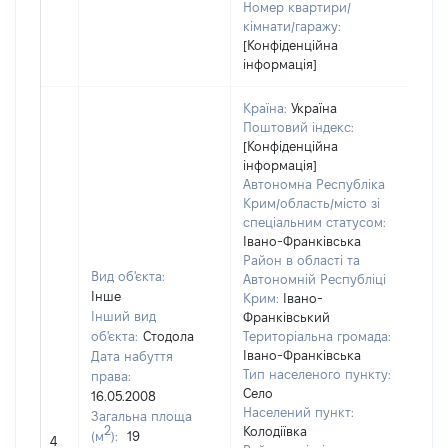
Номер квартири/
кімнати/гаражу:
[Конфіденційна
інформація]
Країна:
Україна
Поштовий індекс:
[Конфіденційна
інформація]
Автономна Республіка
Крим/область/місто зі
спеціальним статусом:
Івано-Франківська
Район в області та
Вид об'єкта:
Автономній Республіці
Інше
Крим:
Івано-
Інший вид
Франківський
об'єкта:
Стодола
Територіальна громада:
Івано-Франківська
Дата набуття
Тип населеного пункту:
права:
Село
16.05.2008
Населений пункт:
Загальна площа
[Не
2
Колодіївка
(м
):
19
4