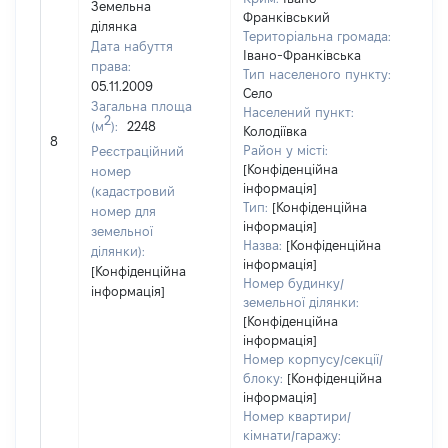
Земельна
Франківський
ділянка
Територіальна громада:
Дата набуття
Івано-Франківська
права:
Тип населеного пункту:
05.11.2009
Село
Загальна площа
Населений пункт:
2
(м
):
2248
[Не
Колодіївка
8
заст
Район у місті:
Реєстраційний
[Конфіденційна
номер
інформація]
(кадастровий
Тип:
[Конфіденційна
номер для
інформація]
земельної
Назва:
[Конфіденційна
ділянки):
інформація]
[Конфіденційна
Номер будинку/
інформація]
земельної ділянки:
[Конфіденційна
інформація]
Номер корпусу/секції/
блоку:
[Конфіденційна
інформація]
Номер квартири/
кімнати/гаражу: