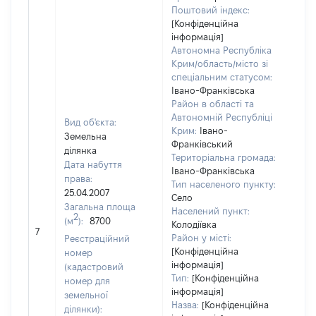
Поштовий індекс:
[Конфіденційна
інформація]
Автономна Республіка
Крим/область/місто зі
спеціальним статусом:
Івано-Франківська
Район в області та
Автономній Республіці
Вид об'єкта:
Крим:
Івано-
Земельна
Франківський
ділянка
Територіальна громада:
Дата набуття
Івано-Франківська
права:
Тип населеного пункту:
25.04.2007
Село
Загальна площа
Населений пункт:
2
(м
):
8700
[Не
Колодіївка
7
заст
Район у місті:
Реєстраційний
[Конфіденційна
номер
інформація]
(кадастровий
Тип:
[Конфіденційна
номер для
інформація]
земельної
Назва:
[Конфіденційна
ділянки):