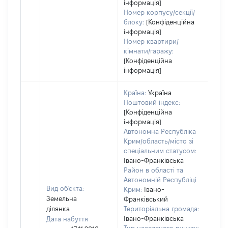
інформація]
Номер корпусу/секції/
блоку:
[Конфіденційна
інформація]
Номер квартири/
кімнати/гаражу:
[Конфіденційна
інформація]
Країна:
Україна
Поштовий індекс:
[Конфіденційна
інформація]
Автономна Республіка
Крим/область/місто зі
спеціальним статусом:
Івано-Франківська
Район в області та
Автономній Республіці
Вид об'єкта:
Крим:
Івано-
Земельна
Франківський
ділянка
Територіальна громада:
Івано-Франківська
Дата набуття