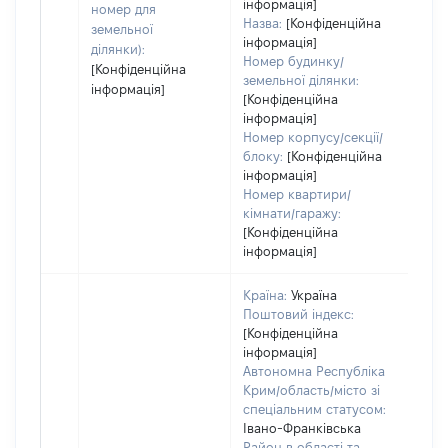
інформація]
номер для
Назва:
[Конфіденційна
земельної
інформація]
ділянки):
Номер будинку/
[Конфіденційна
земельної ділянки:
інформація]
[Конфіденційна
інформація]
Номер корпусу/секції/
блоку:
[Конфіденційна
інформація]
Номер квартири/
кімнати/гаражу:
[Конфіденційна
інформація]
Країна:
Україна
Поштовий індекс:
[Конфіденційна
інформація]
Автономна Республіка
Крим/область/місто зі
спеціальним статусом:
Івано-Франківська
Район в області та