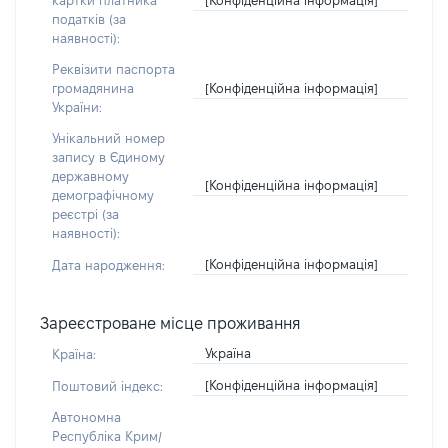
картки платника
податків (за
наявності):
Реквізити паспорта
[Конфіденційна інформація]
громадянина
України:
Унікальний номер
запису в Єдиному
державному
[Конфіденційна інформація]
демографічному
реєстрі (за
наявності):
[Конфіденційна інформація]
Дата народження:
Зареєстроване місце проживання
Україна
Країна:
[Конфіденційна інформація]
Поштовий індекс:
Автономна
Республіка Крим/