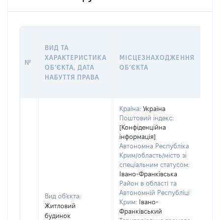
ВАР
ВИД ТА
ДАТ
ХАРАКТЕРИСТИКА
МІСЦЕЗНАХОДЖЕННЯ
ПРА
№
ОБʼЄКТА, ДАТА
ОБʼЄКТА
ОС
НАБУТТЯ ПРАВА
ГР
ОЦІ
Країна:
Україна
Поштовий індекс:
[Конфіденційна
інформація]
Автономна Республіка
Крим/область/місто зі
спеціальним статусом:
Івано-Франківська
Район в області та
Автономній Республіці
Вид об'єкта:
Крим:
Івано-
Житловий
Франківський
будинок