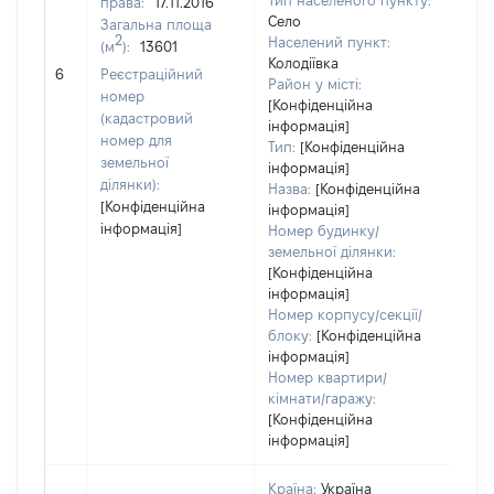
Тип населеного пункту:
права:
17.11.2016
Село
Загальна площа
2
Населений пункт:
(м
):
13601
[Не
Колодіївка
6
Реєстраційний
заст
Район у місті:
номер
[Конфіденційна
(кадастровий
інформація]
номер для
Тип:
[Конфіденційна
земельної
інформація]
ділянки):
Назва:
[Конфіденційна
[Конфіденційна
інформація]
інформація]
Номер будинку/
земельної ділянки:
[Конфіденційна
інформація]
Номер корпусу/секції/
блоку:
[Конфіденційна
інформація]
Номер квартири/
кімнати/гаражу:
[Конфіденційна
інформація]
Країна:
Україна