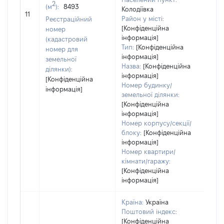
2
(м
):
8493
[Не
Колодіївка
11
заст
Район у місті:
Реєстраційний
[Конфіденційна
номер
інформація]
(кадастровий
Тип:
[Конфіденційна
номер для
інформація]
земельної
Назва:
[Конфіденційна
ділянки):
інформація]
[Конфіденційна
Номер будинку/
інформація]
земельної ділянки:
[Конфіденційна
інформація]
Номер корпусу/секції/
блоку:
[Конфіденційна
інформація]
Номер квартири/
кімнати/гаражу:
[Конфіденційна
інформація]
Країна:
Україна
Поштовий індекс:
[Конфіденційна