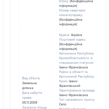
блоку:
[Конфіденційна
інформація]
Номер квартири/
кімнати/гаражу:
[Конфіденційна
інформація]
Країна:
Україна
Поштовий індекс:
[Конфіденційна
інформація]
Автономна Республіка
Крим/область/місто зі
спеціальним статусом:
Івано-Франківська
Район в області та
Автономній Республіці
Вид об'єкта:
Крим:
Івано-
Земельна
Франківський
ділянка
Територіальна громада:
Дата набуття
Івано-Франківська
права:
Тип населеного пункту:
05.11.2009
Село
Загальна площа
Населений пункт: