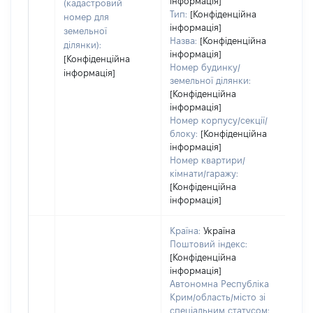
інформація]
(кадастровий
Тип:
[Конфіденційна
номер для
інформація]
земельної
Назва:
[Конфіденційна
ділянки):
інформація]
[Конфіденційна
Номер будинку/
інформація]
земельної ділянки:
[Конфіденційна
інформація]
Номер корпусу/секції/
блоку:
[Конфіденційна
інформація]
Номер квартири/
кімнати/гаражу:
[Конфіденційна
інформація]
Країна:
Україна
Поштовий індекс:
[Конфіденційна
інформація]
Автономна Республіка
Крим/область/місто зі
спеціальним статусом: