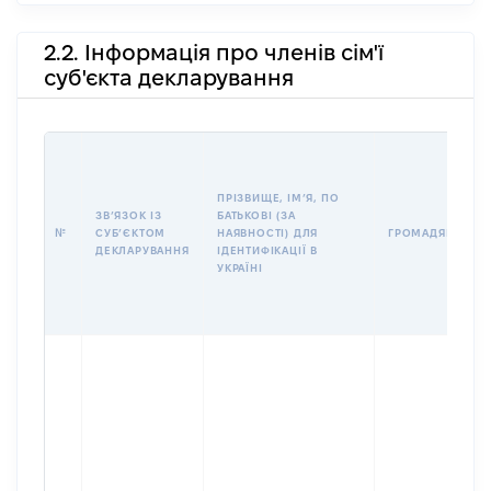
2.2. Інформація про членів сім'ї
суб'єкта декларування
ПРІЗВИЩЕ, ІМʼЯ, ПО
ЗВʼЯЗОК ІЗ
БАТЬКОВІ (ЗА
№
СУБʼЄКТОМ
НАЯВНОСТІ) ДЛЯ
ГРОМАДЯНСТВО
ДЕКЛАРУВАННЯ
ІДЕНТИФІКАЦІЇ В
УКРАЇНІ