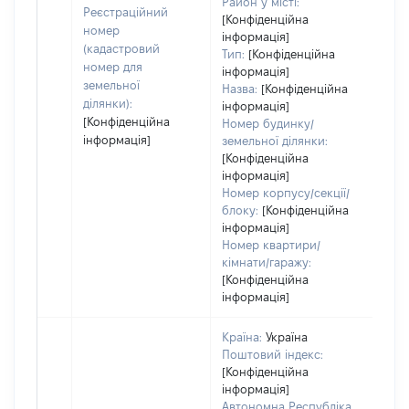
заст
Район у місті:
Реєстраційний
[Конфіденційна
номер
інформація]
(кадастровий
Тип:
[Конфіденційна
номер для
інформація]
земельної
Назва:
[Конфіденційна
ділянки):
інформація]
[Конфіденційна
Номер будинку/
інформація]
земельної ділянки:
[Конфіденційна
інформація]
Номер корпусу/секції/
блоку:
[Конфіденційна
інформація]
Номер квартири/
кімнати/гаражу:
[Конфіденційна
інформація]
Країна:
Україна
Поштовий індекс:
[Конфіденційна
інформація]
Автономна Республіка