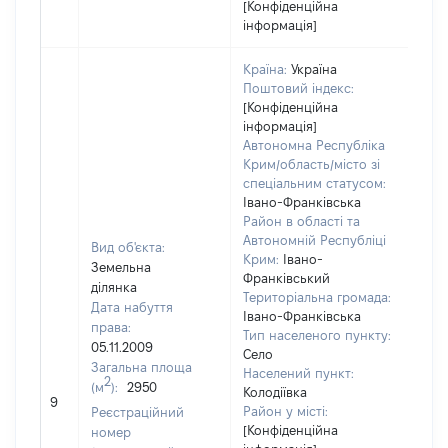
[Конфіденційна
інформація]
Країна:
Україна
Поштовий індекс:
[Конфіденційна
інформація]
Автономна Республіка
Крим/область/місто зі
спеціальним статусом:
Івано-Франківська
Район в області та
Автономній Республіці
Вид об'єкта:
Крим:
Івано-
Земельна
Франківський
ділянка
Територіальна громада:
Дата набуття
Івано-Франківська
права:
Тип населеного пункту:
05.11.2009
Село
Загальна площа
Населений пункт:
2
(м
):
2950
[Не
Колодіївка
9
заст
Район у місті:
Реєстраційний
[Конфіденційна
номер