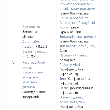
Крим/область/місто зі
спеціальним статусом:
Івано-Франківська
Район в області та
Автономній Республіці
Вид об'єкта:
Крим:
Івано-
Земельна
Франківський
ділянка
Територіальна громада:
Івано-Франківська
Дата набуття
Тип населеного пункту:
права:
17.11.2016
Село
Загальна площа
2
Населений пункт:
(м
):
2348
[Не
Колодіївка
5
Реєстраційний
заст
Район у місті:
номер
[Конфіденційна
(кадастровий
інформація]
номер для
Тип:
[Конфіденційна
земельної
інформація]
ділянки):
Назва:
[Конфіденційна
[Конфіденційна
інформація]
інформація]
Номер будинку/
земельної ділянки:
[Конфіденційна