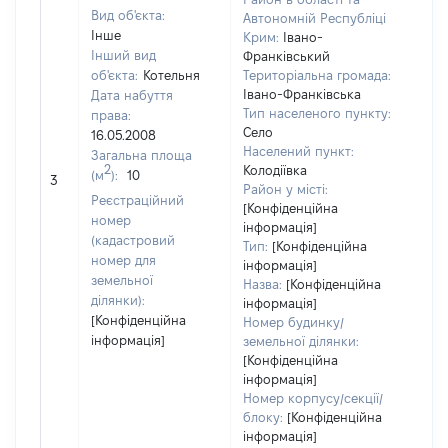
Вид об'єкта:
Автономній Республіці
Інше
Крим:
Івано-
Інший вид
Франківський
об'єкта:
Котельня
Територіальна громада:
Івано-Франківська
Дата набуття
Тип населеного пункту:
права:
Село
16.05.2008
Населений пункт:
Загальна площа
[Не
2
Колодіївка
(м
):
10
3
заст
Район у місті:
Реєстраційний
[Конфіденційна
номер
інформація]
(кадастровий
Тип:
[Конфіденційна
номер для
інформація]
земельної
Назва:
[Конфіденційна
ділянки):
інформація]
[Конфіденційна
Номер будинку/
інформація]
земельної ділянки:
[Конфіденційна
інформація]
Номер корпусу/секції/
блоку:
[Конфіденційна
інформація]