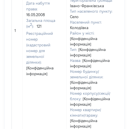
Територіальна громада:
Дата набуття
Івано-Франківська
права:
Тип населеного пункту:
16.05.2008
Село
Загальна площа
Населений пункт:
2
(м
):
121
[Не
Колодіївка
1
заст
Район у місті:
Реєстраційний
[Конфіденційна
номер
інформація]
(кадастровий
Тип:
[Конфіденційна
номер для
інформація]
земельної
Назва:
[Конфіденційна
ділянки):
інформація]
[Конфіденційна
Номер будинку/
інформація]
земельної ділянки:
[Конфіденційна
інформація]
Номер корпусу/секції/
блоку:
[Конфіденційна
інформація]
Номер квартири/
кімнати/гаражу:
[Конфіденційна
інформація]