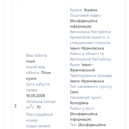
Країна:
Україна
Поштовий індекс:
[Конфіденційна
інформація]
Автономна Республіка
Крим/область/місто зі
спеціальним статусом:
Івано-Франківська
Район в області та
Вид об'єкта:
Автономній Республіці
Інше
Крим:
Івано-
Інший вид
Франківський
об'єкта:
Літня
Територіальна громада:
кухня
Івано-Франківська
Дата набуття
Тип населеного пункту:
права:
Село
16.05.2008
Населений пункт:
Загальна площа
[Не
Колодіївка
2
2
(м
):
70
заст
Район у місті:
[Конфіденційна
Реєстраційний
інформація]
номер
Тип:
[Конфіденційна
(кадастровий