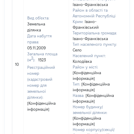
Івано-Франківська
Район в області та
Автономній Республіці
Вид об'єкта:
Крим:
Івано-
Земельна
Франківський
ділянка
Територіальна громада:
Дата набуття
Івано-Франківська
права:
Тип населеного пункту:
05.11.2009
Село
Загальна площа
Населений пункт:
2
(м
):
1523
[Не
Колодіївка
10
заст
Район у місті:
Реєстраційний
[Конфіденційна
номер
інформація]
(кадастровий
Тип:
[Конфіденційна
номер для
інформація]
земельної
Назва:
[Конфіденційна
ділянки):
інформація]
[Конфіденційна
Номер будинку/
інформація]
земельної ділянки:
[Конфіденційна
інформація]
Номер корпусу/секції/