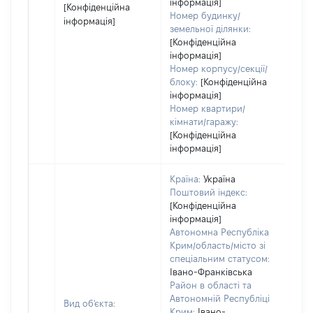
інформація]
[Конфіденційна
Номер будинку/
інформація]
земельної ділянки:
[Конфіденційна
інформація]
Номер корпусу/секції/
блоку:
[Конфіденційна
інформація]
Номер квартири/
кімнати/гаражу:
[Конфіденційна
інформація]
Країна:
Україна
Поштовий індекс:
[Конфіденційна
інформація]
Автономна Республіка
Крим/область/місто зі
спеціальним статусом:
Івано-Франківська
Район в області та
Автономній Республіці
Вид об'єкта:
Крим:
Івано-