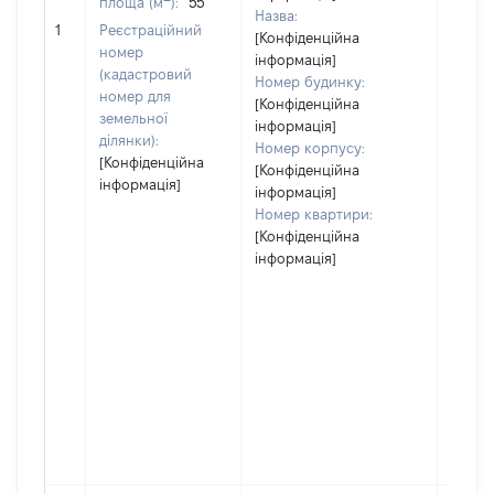
площа (м
):
55
Назва:
[Не ві
1
Реєстраційний
[Конфіденційна
номер
інформація]
(кадастровий
Номер будинку:
номер для
[Конфіденційна
земельної
інформація]
ділянки):
Номер корпусу:
[Конфіденційна
[Конфіденційна
інформація]
інформація]
Номер квартири:
[Конфіденційна
інформація]