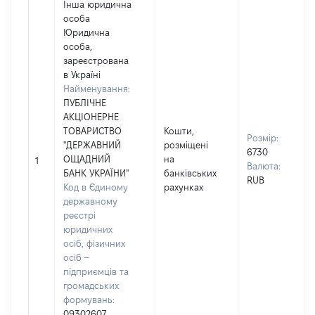
Інша юридична
особа
Юридична
особа,
зареєстрована
в Україні
Найменування:
ПУБЛІЧНЕ
АКЦІОНЕРНЕ
ТОВАРИСТВО
Кошти,
Розмір:
"ДЕРЖАВНИЙ
розміщені
6730
ОЩАДНИЙ
на
1
Валюта:
БАНК УКРАЇНИ"
банківських
RUB
Код в Єдиному
рахунках
державному
реєстрі
юридичних
осіб, фізичних
осіб –
підприємців та
громадських
формувань:
09302607