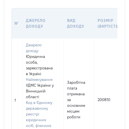
ДЖЕРЕЛО
ВИД
РОЗМІР
№
ДОХОДУ
ДОХОДУ
(ВАРТІСТЬ)
Джерело
доходу:
Юридична
особа,
зареєстрована
в Україні
Найменування:
Заробітна
УДМС України у
плата
Вінницькій
І
отримана
області
за
200810
1
Код в Єдиному
основним
державному
(
місцем
реєстрі
роботи
юридичних
осіб, фізичних