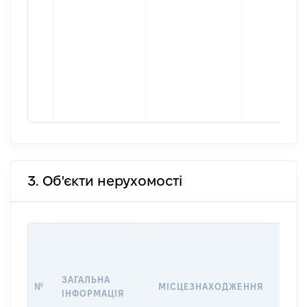
3. Об'єкти нерухомості
ВАРТ
ДАТУ
НАБУ
ЗАГАЛЬНА
ПРАВ
№
МІСЦЕЗНАХОДЖЕННЯ
ІНФОРМАЦІЯ
ЗА