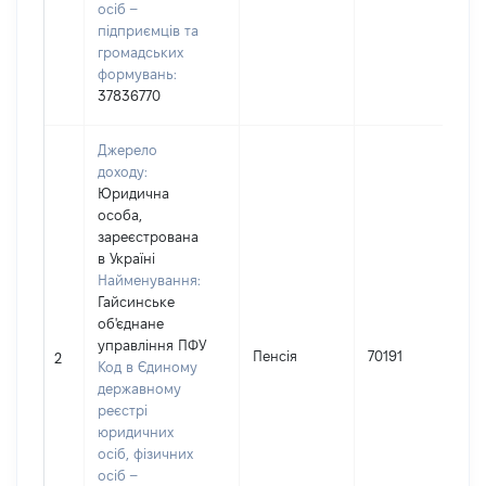
осіб –
підприємців та
громадських
формувань:
37836770
Джерело
доходу:
Юридична
особа,
зареєстрована
в Україні
Найменування:
Гайсинське
об'єднане
І
управління ПФУ
Пенсія
70191
2
Код в Єдиному
державному
(
реєстрі
юридичних
осіб, фізичних
осіб –