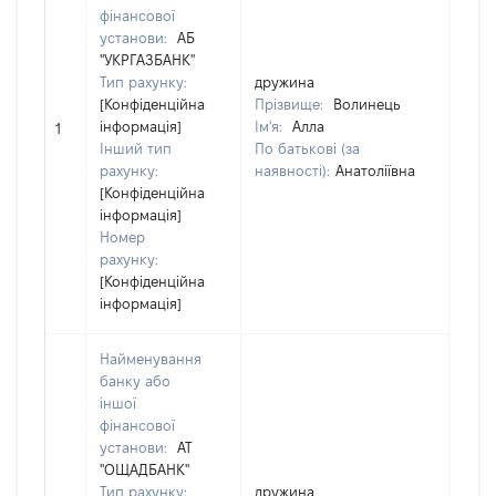
фінансової
заре
установи:
АБ
Украї
"УКРГАЗБАНК"
Код 
Тип рахунку:
дружина
держ
[Конфіденційна
Прізвище:
Волинець
юрид
інформація]
Ім'я:
Алла
фізи
1
Інший тип
По батькові (за
підп
рахунку:
наявності):
Анатоліївна
гром
[Конфіденційна
фор
інформація]
Най
Номер
Укра
рахунку:
обла
[Конфіденційна
інформація]
Найменування
банку або
іншої
Юрид
фінансової
заре
установи:
АТ
Украї
"ОЩАДБАНК"
Код 
Тип рахунку:
дружина