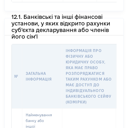
12.1. Банківські та інші фінансові
установи, у яких відкрито рахунки
суб'єкта декларування або членів
його сім'ї
ІНФОРМАЦІЯ ПРО
ФІЗИЧНУ АБО
ІНФ
ЮРИДИЧНУ ОСОБУ,
ФІЗ
ЯКА МАЄ ПРАВО
ЮРИ
ЗАГАЛЬНА
РОЗПОРЯДЖАТИСЯ
ЯКА
№
ІНФОРМАЦІЯ
ТАКИМ РАХУНКОМ АБО
РАХ
МАЄ ДОСТУП ДО
СУБ
ІНДИВІДУАЛЬНОГО
ДЕК
БАНКІВСЬКОГО СЕЙФУ
ЧЛЕ
(КОМІРКИ)
Найменування
банку або
іншої
Юрид