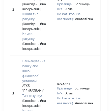
держ
[Конфіденційна
Прізвище:
Волинець
юрид
інформація]
Ім'я:
Алла
2
фізи
Інший тип
По батькові (за
підп
рахунку:
наявності):
Анатоліївна
гром
[Конфіденційна
фор
інформація]
відо
Номер
Най
рахунку:
[Конфіденційна
інформація]
Найменування
банку або
іншої
фінансової
установи:
дружина
дру
АТКБ
Прізвище:
Волинець
Пріз
"ПРИВАТБАНК"
Ім'я:
Алла
Ім'я:
3
Тип рахунку:
По батькові (за
По б
[Конфіденційна
наявності):
Анатоліївна
наяв
інформація]
Номер