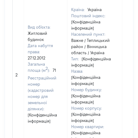
Країна:
Україна
Поштовий індекс:
[Конфіденційна
Вид об'єкта:
інформація]
Житловий
Населений пункт:
будинок
Важне / Теплицький
Дата набуття
район / Вінницька
права:
область / Україна
27.12.2012
Тип:
[Конфіденційна
Загальна
інформація]
2
площа (м
):
71
Назва:
[Не ві
2
[Конфіденційна
Реєстраційний
інформація]
номер
Номер будинку:
(кадастровий
[Конфіденційна
номер для
інформація]
земельної
Номер корпусу:
ділянки):
[Конфіденційна
[Конфіденційна
інформація]
інформація]
Номер квартири:
[Конфіденційна