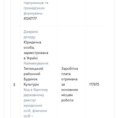
підприємців та
громадських
формувань:
41247177
Джерело
доходу:
Юридична
особа,
зареєстрована
в Україні
Найменування:
Теплицький
Заробітна
районний
плата
Будинок
отримана
І
Культури
за
117975
3
Код в Єдиному
основним
(
державному
місцем
реєстрі
роботи
юридичних
осіб, фізичних
осіб –