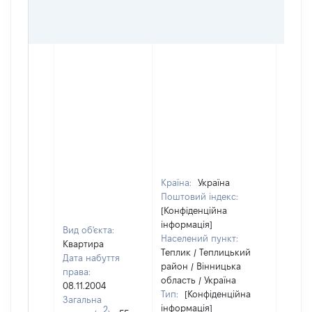
ОСТ
ГРО
ОЦІ
Країна:
Україна
Поштовий індекс:
[Конфіденційна
інформація]
Вид об'єкта:
Населений пункт:
Квартира
Теплик / Теплицький
Дата набуття
район / Вінницька
права:
область / Україна
08.11.2004
Тип:
[Конфіденційна
Загальна
інформація]
2