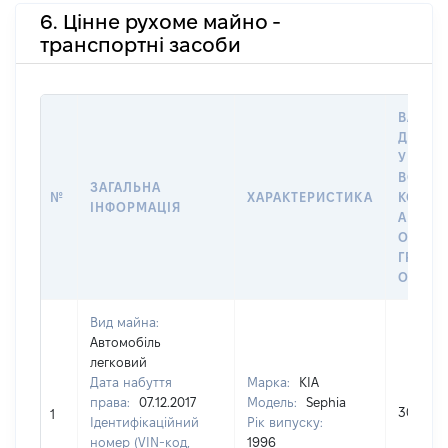
6. Цінне рухоме майно -
транспортні засоби
ВАРТІС
ДАТУ 
У ВЛАС
ВОЛОД
ЗАГАЛЬНА
№
ХАРАКТЕРИСТИКА
КОРИС
ІНФОРМАЦІЯ
АБО З
ОСТА
ГРОШ
ОЦІНК
Вид майна:
Автомобіль
легковий
Дата набуття
Марка:
KIA
права:
07.12.2017
Модель:
Sephia
30000
1
Ідентифікаційний
Рік випуску:
номер (VIN-код,
1996