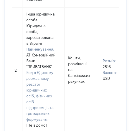
Інша юридична
особа
Юридична
особа,
зареєстрована
в Україні
Найменування:
АТ Комерційний
Кошти,
Банк
Розмір:
розміщені
"ПРИВАТБАНК"
2816
на
2
Код в Єдиному
Валюта:
банківських
державному
USD
рахунках
реєстрі
юридичних
осіб, фізичних
осіб –
підприємців та
громадських
формувань:
[Не відомо]