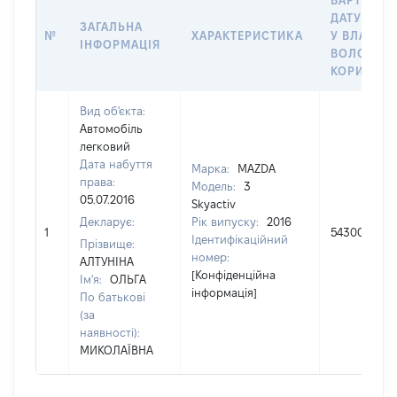
ВАРТІСТЬ 
ДАТУ НАБ
ЗАГАЛЬНА
№
ХАРАКТЕРИСТИКА
У ВЛАСНІС
ІНФОРМАЦІЯ
ВОЛОДІНН
КОРИСТУВ
Вид об'єкта:
Автомобіль
легковий
Дата набуття
Марка:
MAZDA
права:
Модель:
3
05.07.2016
Skyactiv
Декларує:
Рік випуску:
2016
1
543000
Ідентифікаційний
Прізвище:
номер:
АЛТУНІНА
[Конфіденційна
Ім'я:
ОЛЬГА
інформація]
По батькові
(за
наявності):
МИКОЛАЇВНА