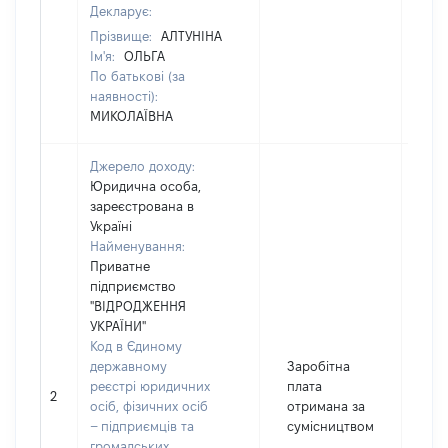
Декларує:
Прізвище:
АЛТУНІНА
Ім'я:
ОЛЬГА
По батькові (за
наявності):
МИКОЛАЇВНА
Джерело доходу:
Юридична особа,
зареєстрована в
Україні
Найменування:
Приватне
підприємство
"ВІДРОДЖЕННЯ
УКРАЇНИ"
Код в Єдиному
державному
Заробітна
реєстрі юридичних
плата
2
16
осіб, фізичних осіб
отримана за
– підприємців та
сумісництвом
громадських