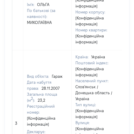
[Конфіденційна
Ім'я:
ОЛЬГА
інформація]
По батькові (за
Номер корпусу:
наявності):
[Конфіденційна
МИКОЛАЇВНА
інформація]
Номер квартири:
[Конфіденційна
інформація]
Країна:
Україна
Поштовий індекс:
[Конфіденційна
інформація]
Вид об'єкта:
Гараж
Населений пункт:
Дата набуття
Слов'янськ /
права:
28.11.2007
Донецька область /
Загальна площа
2
Україна
(м
):
23,2
Тип вулиці:
Реєстраційний
[Конфіденційна
номер:
інформація]
[Конфіденційна
[Н
Вулиця:
3
інформація]
ві
[Конфіденційна
Декларує: