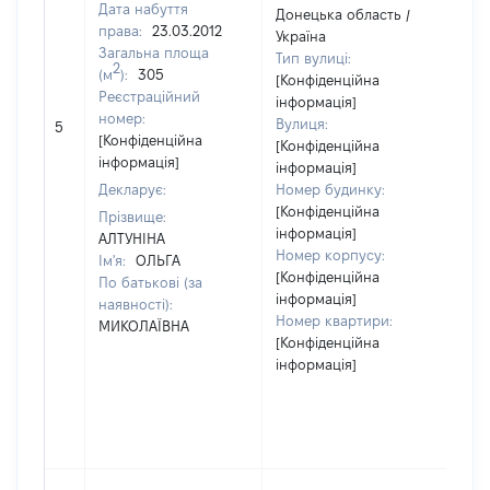
Дата набуття
Донецька область /
права:
23.03.2012
Україна
Загальна площа
Тип вулиці:
2
(м
):
305
[Конфіденційна
Реєстраційний
інформація]
[Н
номер:
Вулиця:
5
ві
[Конфіденційна
[Конфіденційна
інформація]
інформація]
Декларує:
Номер будинку:
[Конфіденційна
Прізвище:
інформація]
АЛТУНІНА
Номер корпусу:
Ім'я:
ОЛЬГА
[Конфіденційна
По батькові (за
інформація]
наявності):
Номер квартири:
МИКОЛАЇВНА
[Конфіденційна
інформація]