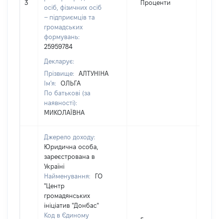
3
Проценти
22
осіб, фізичних осіб
– підприємців та
громадських
формувань:
25959784
Декларує:
Прізвище:
АЛТУНІНА
Ім'я:
ОЛЬГА
По батькові (за
наявності):
МИКОЛАЇВНА
Джерело доходу:
Юридична особа,
зареєстрована в
Україні
Найменування:
ГО
"Центр
громадянських
ініціатив "Донбас"
Код в Єдиному