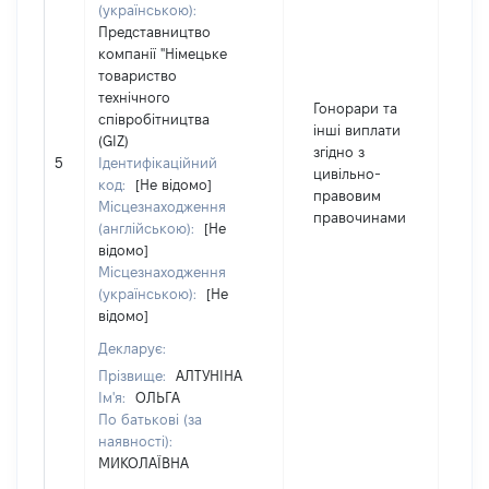
(українською):
Представництво
компанії "Німецьке
товариство
технічного
Гонорари та
співробітництва
інші виплати
(GIZ)
згідно з
5
Ідентифікаційний
14
цивільно-
код:
[Не відомо]
правовим
Місцезнаходження
правочинами
(англійською):
[Не
відомо]
Місцезнаходження
(українською):
[Не
відомо]
Декларує:
Прізвище:
АЛТУНІНА
Ім'я:
ОЛЬГА
По батькові (за
наявності):
МИКОЛАЇВНА