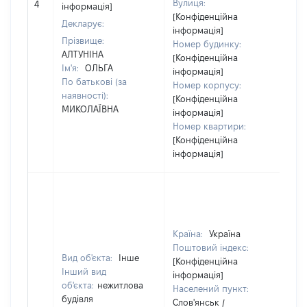
Вулиця:
4
інформація]
ві
[Конфіденційна
Декларує:
інформація]
Прізвище:
Номер будинку:
АЛТУНІНА
[Конфіденційна
Ім'я:
ОЛЬГА
інформація]
По батькові (за
Номер корпусу:
наявності):
[Конфіденційна
МИКОЛАЇВНА
інформація]
Номер квартири:
[Конфіденційна
інформація]
Країна:
Україна
Поштовий індекс:
Вид об'єкта:
Інше
[Конфіденційна
Інший вид
інформація]
об'єкта:
нежитлова
Населений пункт:
будівля
Слов'янськ /