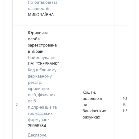
По батькові (за
наявності):
МИКОЛАЇВНА
Юридична
особа,
зареєстрована
в Україні
Найменування:
ПАТ "СБЕРБАНК"
Код в Єдиному
державному
реєстрі
юридичних
Кошти,
осіб, фізичних
розміщені
10000
осіб –
2
на
Валюта:
підприємців та
банківських
USD
громадських
рахунках
формувань:
25959784
Декларує: