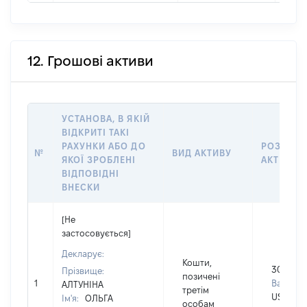
12. Грошові активи
УСТАНОВА, В ЯКІЙ
ВІДКРИТІ ТАКІ
РАХУНКИ АБО ДО
РОЗМІР
№
ВИД АКТИВУ
ЯКОЇ ЗРОБЛЕНІ
АКТИВУ
ВІДПОВІДНІ
ВНЕСКИ
[Не
застосовується]
Декларує:
Кошти,
30000
Прізвище:
позичені
1
Валюта:
АЛТУНІНА
третім
USD
Ім'я:
ОЛЬГА
особам