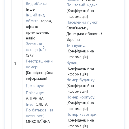
Вид об'єкта:
Поштовий індекс:
Інше
[Конфіденційна
Інший вид
інформація]
об'єкта:
гараж,
Населений пункт:
офісне
Слов'янськ /
приміщення,
Донецька область /
Об'єкт
навіс
Україна
повні
Загальна
Тип вулиці:
2
частк
площа (м
):
[Конфіденційна
побуд
127,7
інформація]
матері
Реєстраційний
Вулиця:
1
за ко
номер:
[Конфіденційна
суб'єк
[Конфіденційна
інформація]
декла
інформація]
Номер будинку:
або ч
Декларує:
[Конфіденційна
його сі
інформація]
Прізвище:
Номер корпусу:
АЛТУНІНА
[Конфіденційна
Ім'я:
ОЛЬГА
інформація]
По батькові (за
Номер квартири:
наявності):
[Конфіденційна
МИКОЛАЇВНА
інформація]