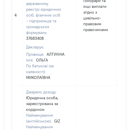
Гонорари та
державному
інші виплати
реєстрі юридичних
згідно з
4
осіб, фізичних осіб
14
цивільно-
– підприємців та
правовим
громадських
правочинами
формувань:
37683408
Декларує:
Прізвище:
АЛТУНІНА
Ім'я:
ОЛЬГА
По батькові (за
наявності):
МИКОЛАЇВНА
Джерело доходу:
Юридична особа,
зареєстрована за
кордоном
Найменування
(англійською):
GIZ
Найменування