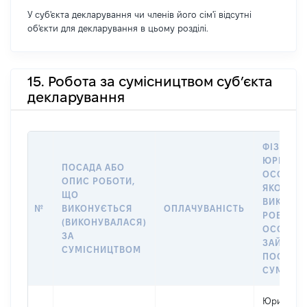
У суб'єкта декларування чи членів його сім'ї відсутні
об'єкти для декларування в цьому розділі.
15. Робота за сумісництвом суб’єкта
декларування
ФІЗИЧНА
ЮРИДИЧ
ПОСАДА АБО
ОСОБА, 
ОПИС РОБОТИ,
ЯКОЇ
ЩО
ВИКОНУ
№
ВИКОНУЄТЬСЯ
ОПЛАЧУВАНІСТЬ
РОБОТА (
(ВИКОНУВАЛАСЯ)
ОСОБА
ЗА
ЗАЙМАЛ
СУМІСНИЦТВОМ
ПОСАДУ 
СУМІСН
Юридичн