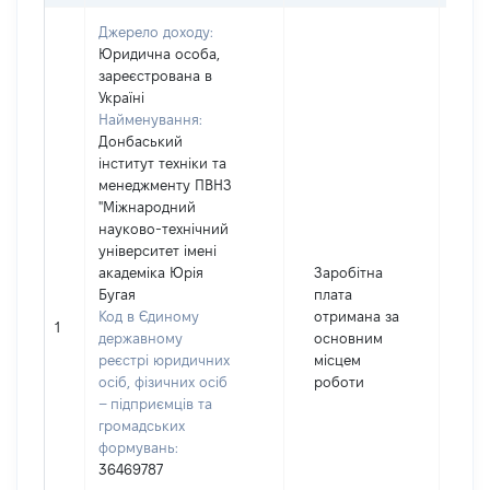
Джерело доходу:
Юридична особа,
зареєстрована в
Україні
Найменування:
Донбаський
інститут техніки та
менеджменту ПВНЗ
"Міжнародний
науково-технічний
університет імені
академіка Юрія
Заробітна
Бугая
плата
Код в Єдиному
отримана за
1
65
державному
основним
реєстрі юридичних
місцем
осіб, фізичних осіб
роботи
– підприємців та
громадських
формувань:
36469787