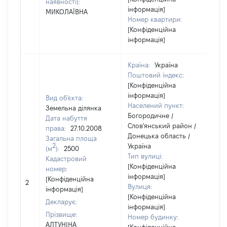
наявності):
інформація]
МИКОЛАЇВНА
Номер квартири:
[Конфіденційна
інформація]
Країна:
Україна
Поштовий індекс:
[Конфіденційна
інформація]
Вид об'єкта:
Населений пункт:
Земельна ділянка
Богородичне /
Дата набуття
Слов'янський район /
права:
27.10.2008
Донецька область /
Загальна площа
2
Україна
(м
):
2500
Тип вулиці:
Кадастровий
[Конфіденційна
номер:
інформація]
[Н
[Конфіденційна
2
Вулиця:
ві
інформація]
[Конфіденційна
Декларує:
інформація]
Прізвище:
Номер будинку:
АЛТУНІНА