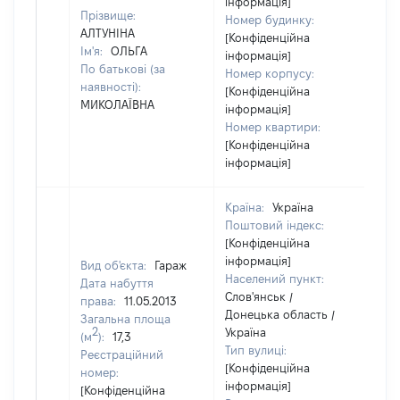
інформація]
Прізвище:
Номер будинку:
АЛТУНІНА
[Конфіденційна
Ім'я:
ОЛЬГА
інформація]
По батькові (за
Номер корпусу:
наявності):
[Конфіденційна
МИКОЛАЇВНА
інформація]
Номер квартири:
[Конфіденційна
інформація]
Країна:
Україна
Поштовий індекс:
[Конфіденційна
інформація]
Вид об'єкта:
Гараж
Населений пункт:
Дата набуття
Слов'янськ /
права:
11.05.2013
Донецька область /
Загальна площа
2
Україна
(м
):
17,3
Тип вулиці:
Реєстраційний
[Конфіденційна
номер:
інформація]
[Конфіденційна
[Н