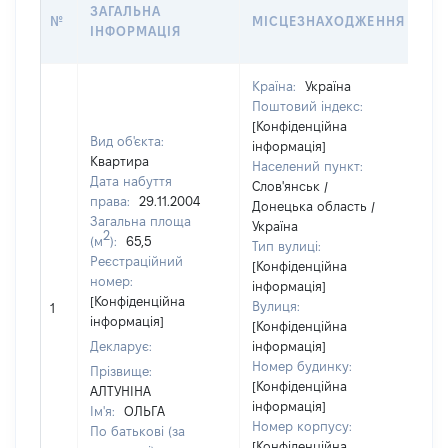
ВА
ЗАГАЛЬНА
№
МІСЦЕЗНАХОДЖЕННЯ
НА
ІНФОРМАЦІЯ
НА
Країна:
Україна
Поштовий індекс:
[Конфіденційна
Вид об'єкта:
інформація]
Квартира
Населений пункт:
Дата набуття
Слов'янськ /
права:
29.11.2004
Донецька область /
Загальна площа
Україна
2
(м
):
65,5
Тип вулиці:
Реєстраційний
[Конфіденційна
номер:
інформація]
[Конфіденційна
Вулиця:
1
70
інформація]
[Конфіденційна
Декларує:
інформація]
Номер будинку:
Прізвище:
[Конфіденційна
АЛТУНІНА
інформація]
Ім'я:
ОЛЬГА
Номер корпусу:
По батькові (за
[Конфіденційна