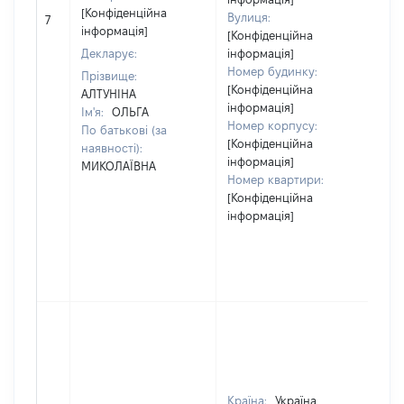
[Конфіденційна
Вулиця:
7
52
інформація]
[Конфіденційна
Декларує:
інформація]
Номер будинку:
Прізвище:
[Конфіденційна
АЛТУНІНА
інформація]
Ім'я:
ОЛЬГА
Номер корпусу:
По батькові (за
[Конфіденційна
наявності):
інформація]
МИКОЛАЇВНА
Номер квартири:
[Конфіденційна
інформація]
Країна:
Україна