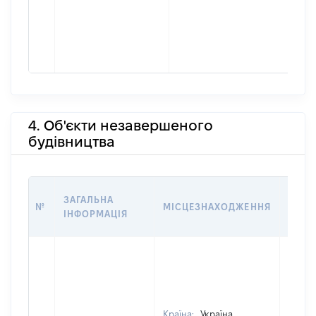
4. Об'єкти незавершеного
будівництва
ЗВ'Я
ЗАГАЛЬНА
№
МІСЦЕЗНАХОДЖЕННЯ
СУБ'
ІНФОРМАЦІЯ
ДЕКЛ
Країна:
Україна