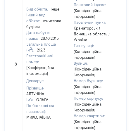
Поштовий індекс:
Вид об'єкта:
Інше
[Конфіденційна
Інший вид
інформація]
об'єкта:
нежитлова
Населений пункт:
будівля
Краматорськ /
Дата набуття
Донецька область /
права:
28.10.2015
Україна
Загальна площа
Тип вулиці:
2
(м
):
212,3
[Конфіденційна
Реєстраційний
інформація]
номер:
Вулиця:
8
62
[Конфіденційна
[Конфіденційна
інформація]
інформація]
Декларує:
Номер будинку:
[Конфіденційна
Прізвище:
інформація]
АЛТУНІНА
Номер корпусу:
Ім'я:
ОЛЬГА
[Конфіденційна
По батькові (за
інформація]
наявності):
Номер квартири:
МИКОЛАЇВНА
[Конфіденційна
інформація]