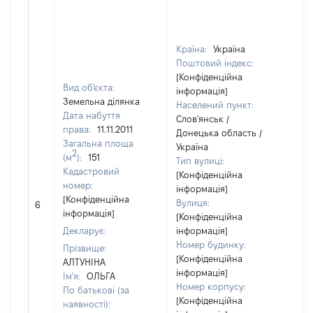
Країна:
Україна
Поштовий індекс:
[Конфіденційна
Вид об'єкта:
інформація]
Земельна ділянка
Населений пункт:
Дата набуття
Слов'янськ /
права:
11.11.2011
Донецька область /
Загальна площа
Україна
2
(м
):
151
Тип вулиці:
Кадастровий
[Конфіденційна
номер:
інформація]
[Конфіденційна
Вулиця:
6
13
інформація]
[Конфіденційна
Декларує:
інформація]
Номер будинку:
Прізвище:
[Конфіденційна
АЛТУНІНА
інформація]
Ім'я:
ОЛЬГА
Номер корпусу:
По батькові (за
[Конфіденційна
наявності):