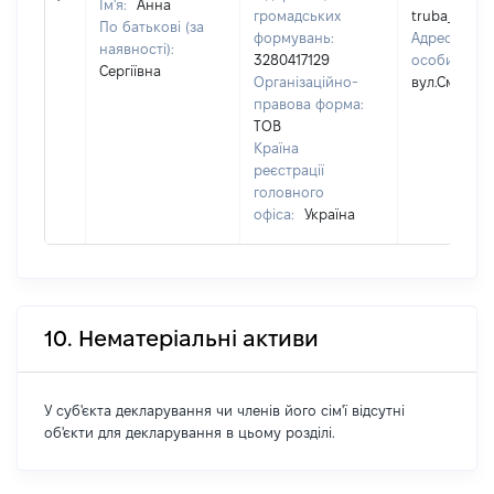
Ім'я:
Анна
громадських
truba_anna
По батькові (за
формувань:
Адреса юри
наявності):
3280417129
особи:
м.Ч
Сергіївна
Організаційно-
вул.Смілянсь
правова форма:
ТОВ
Країна
реєстрації
головного
офіса:
Україна
10. Нематеріальні активи
У суб'єкта декларування чи членів його сім'ї відсутні
об'єкти для декларування в цьому розділі.