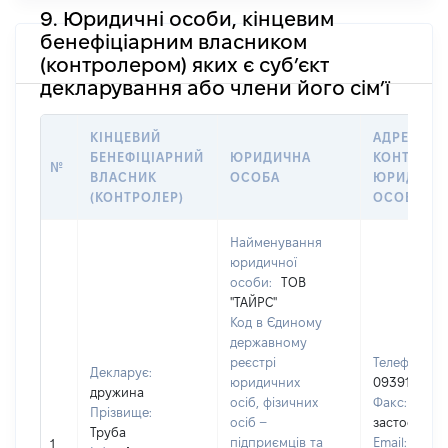
9. Юридичні особи, кінцевим
бенефіціарним власником
(контролером) яких є суб’єкт
декларування або члени його сім’ї
КІНЦЕВИЙ
АДРЕСА Т
БЕНЕФІЦІАРНИЙ
ЮРИДИЧНА
КОНТАКТИ
№
ВЛАСНИК
ОСОБА
ЮРИДИЧН
(КОНТРОЛЕР)
ОСОБИ
Найменування
юридичної
особи:
ТОВ
"ТАЙРС"
Код в Єдиному
державному
реєстрі
Телефон:
Декларує:
юридичних
0939173788
дружина
осіб, фізичних
Факс:
[Не
Прізвище:
осіб –
застосовуєт
Труба
підприємців та
Email:
1