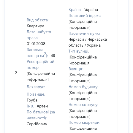
Країна:
Україна
Поштовий індекс:
Вид об'єкта:
[Конфіденційна
Квартира
інформація]
Дата набуття
Населений пункт:
права:
Черкаси / Черкаська
01.01.2008
область / Україна
Загальна
Тип вулиці:
2
площа (м
):
49
[Конфіденційна
Реєстраційний
інформація]
номер:
Вулиця:
2
38147
[Конфіденційна
[Конфіденційна
інформація]
інформація]
Декларує:
Номер будинку:
[Конфіденційна
Прізвище:
інформація]
Труба
Номер корпусу:
Ім'я:
Артем
[Конфіденційна
По батькові (за
інформація]
наявності):
Номер квартири:
Сергійович
[Конфіденційна