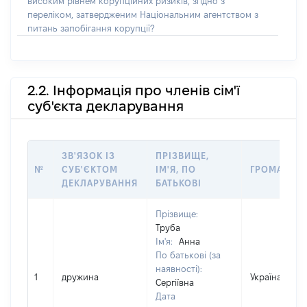
високим рівнем корупційних ризиків, згідно з
переліком, затвердженим Національним агентством з
питань запобігання корупції?
2.2. Інформація про членів сім'ї
суб'єкта декларування
ЗВ'ЯЗОК ІЗ
ПРІЗВИЩЕ,
№
СУБ'ЄКТОМ
ІМ'Я, ПО
ГРОМАДЯН
ДЕКЛАРУВАННЯ
БАТЬКОВІ
Прізвище:
Труба
Ім'я:
Анна
По батькові (за
наявності):
1
дружина
Україна
Сергіївна
Дата