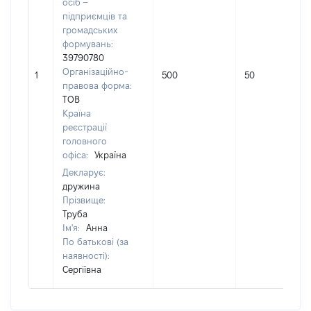
осіб –
підприємців та
громадських
формувань:
39790780
Організаційно-
1
500
50
правова форма:
ТОВ
Країна
реєстрації
головного
офіса:
Україна
Декларує:
дружина
Прізвище:
Труба
Ім'я:
Анна
По батькові (за
наявності):
Сергіївна