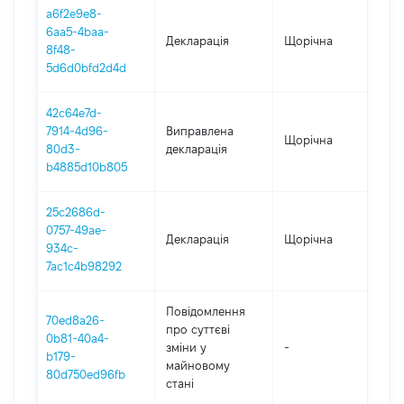
a6f2e9e8-
6aa5-4baa-
Декларація
Щорічна
2
8f48-
5d6d0bfd2d4d
42c64e7d-
7914-4d96-
Виправлена
Щорічна
2
80d3-
декларація
b4885d10b805
25c2686d-
0757-49ae-
Декларація
Щорічна
2
934c-
7ac1c4b98292
Повідомлення
70ed8a26-
про суттєві
0b81-40a4-
зміни y
-
2
b179-
майновому
80d750ed96fb
стані