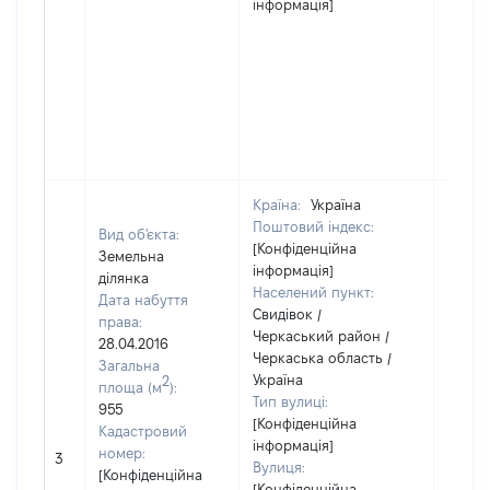
інформація]
Країна:
Україна
Поштовий індекс:
Вид об'єкта:
[Конфіденційна
Земельна
інформація]
ділянка
Населений пункт:
Дата набуття
Свидівок /
права:
Черкаський район /
28.04.2016
Черкаська область /
Загальна
Україна
2
площа (м
):
Тип вулиці:
955
[Конфіденційна
Кадастровий
інформація]
номер:
3
19100
Вулиця:
[Конфіденційна
[Конфіденційна