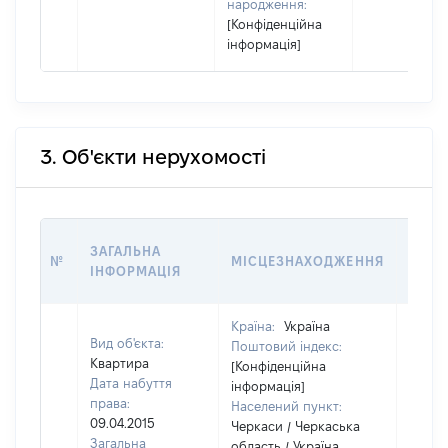
народження:
[Конфіденційна
інформація]
3. Об'єкти нерухомості
ВАРТ
ЗАГАЛЬНА
№
МІСЦЕЗНАХОДЖЕННЯ
НА Д
ІНФОРМАЦІЯ
НАБУ
Країна:
Україна
Вид об'єкта:
Поштовий індекс:
Квартира
[Конфіденційна
Дата набуття
інформація]
права:
Населений пункт:
09.04.2015
Черкаси / Черкаська
Загальна
область / Україна