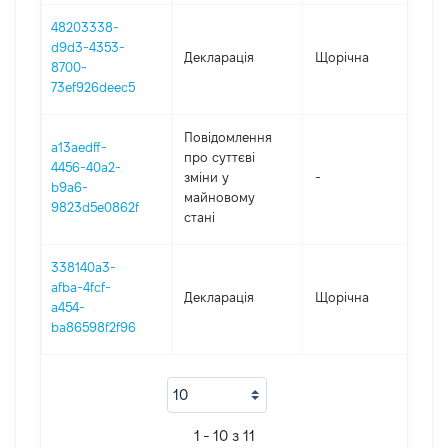
48203338-
d9d3-4353-
Декларація
Щорічна
2
8700-
73ef926deec5
Повідомлення
a13aedff-
про суттєві
4456-40a2-
зміни y
-
2
b9a6-
майновому
9823d5e0862f
стані
338140a3-
afba-4fcf-
Декларація
Щорічна
20
a454-
ba86598f2f96
1 - 10 з 11