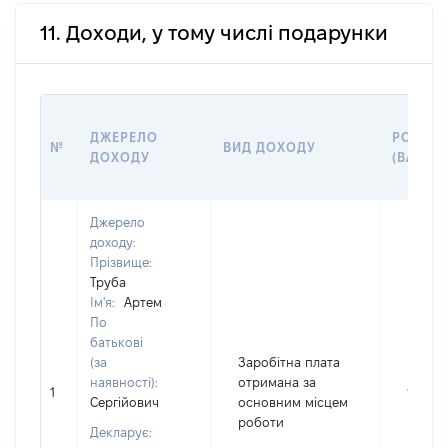
11. Доходи, у тому числі подарунки
ДЖЕРЕЛО
РОЗМІР
№
ВИД ДОХОДУ
ДОХОДУ
(ВАРТІС
Джерело
доходу:
Прізвище:
Труба
Ім'я:
Артем
По
батькові
(за
Заробітна плата
наявності):
отримана за
1
99152
Сергійович
основним місцем
роботи
Декларує: