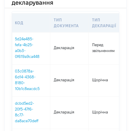
декларування
ТИП
ТИП
КОД
П
ДОКУМЕНТА
ДЕКЛАРАЦІЇ
5d24e485-
01
fefa-4b25-
Перед
Декларація
-
a0b3-
звільненням
08
0f619a9ca448
03c0878a-
6d14-4368-
Декларація
Щорічна
2
8180-
10b1c8eacdc5
dcbd5ed2-
20f5-47f6-
Декларація
Щорічна
2
8c77-
da8ace70deff