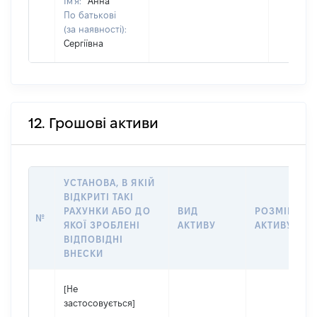
Ім'я:
Анна
По батькові
(за наявності):
Сергіївна
12. Грошові активи
УСТАНОВА, В ЯКІЙ
ВІДКРИТІ ТАКІ
РАХУНКИ АБО ДО
ВИД
РОЗМІР
№
ЯКОЇ ЗРОБЛЕНІ
АКТИВУ
АКТИВУ
ВІДПОВІДНІ
ВНЕСКИ
[Не
застосовується]