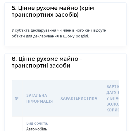
5. Цінне рухоме майно (крім
транспортних засобів)
У суб'єкта декларування чи членів його сім'ї відсутні
об'єкти для декларування в цьому розділі.
6. Цінне рухоме майно -
транспортні засоби
ВАРТІСТЬ Н
ДАТУ НАБУ
ЗАГАЛЬНА
№
ХАРАКТЕРИСТИКА
У ВЛАСНІСТ
ІНФОРМАЦІЯ
ВОЛОДІННЯ
КОРИСТУВ
Вид об'єкта:
Автомобіль