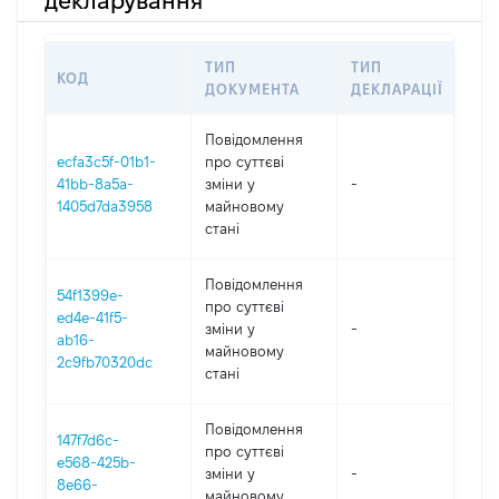
декларування
ТИП
ТИП
КОД
ПЕ
ДОКУМЕНТА
ДЕКЛАРАЦІЇ
Повідомлення
ecfa3c5f-01b1-
про суттєві
41bb-8a5a-
зміни y
-
202
1405d7da3958
майновому
стані
Повідомлення
54f1399e-
про суттєві
ed4e-41f5-
зміни y
-
202
ab16-
майновому
2c9fb70320dc
стані
Повідомлення
147f7d6c-
про суттєві
e568-425b-
зміни y
-
202
8e66-
майновому