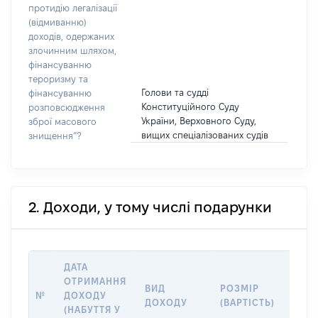
протидію легалізації
(відмиванню)
доходів, одержаних
злочинним шляхом,
фінансуванню
тероризму та
Голови та судді
фінансуванню
Конституційного Суду
розповсюдження
України, Верховного Суду,
зброї масового
вищих спеціалізованих судів
знищення”?
2. Доходи, у тому числі подарунки
ДАТА
ОТРИМАННЯ
ВИД
РОЗМІР
ІНФ
№
ДОХОДУ
ДОХОДУ
(ВАРТІСТЬ)
ПРО
(НАБУТТЯ У