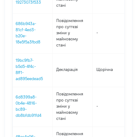
19273073f533
стані
Повідомлення
686b943a-
про суттєві
81cf-4ed3-
зміни y
-
202
b20e-
майновому
18e5f5a3fbd8
стані
19bc9fb7-
b5d5-4f4c-
Декларація
Щорічна
202
8ff1-
ad895eedead5
Повідомлення
6d8399a8-
про суттєві
0b4e-4816-
зміни y
-
202
bc89-
майновому
db8bfdb91fd4
стані
Повідомлення
48ec4e06-