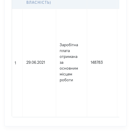
ВЛАСНІСТЬ)
Джер
Юрид
особа
заре
в Укр
Заробітна
Найм
плата
Верх
отримана
Код 
29.06.2021
за
148783
держ
1
основним
реєст
місцем
юрид
роботи
осіб,
осіб 
підпр
гром
форм
41721