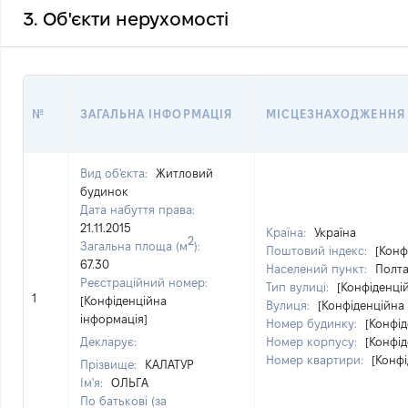
3. Об'єкти нерухомості
№
ЗАГАЛЬНА ІНФОРМАЦІЯ
МІСЦЕЗНАХОДЖЕННЯ
Вид об'єкта:
Житловий
будинок
Дата набуття права:
21.11.2015
Країна:
Україна
2
Загальна площа (м
):
Поштовий індекс:
[Конф
67.30
Населений пункт:
Полта
Реєстраційний номер:
Тип вулиці:
[Конфіденці
1
[Конфіденційна
Вулиця:
[Конфіденційна
інформація]
Номер будинку:
[Конфід
Декларує:
Номер корпусу:
[Конфід
Номер квартири:
[Конфі
Прізвище:
КАЛАТУР
Ім'я:
ОЛЬГА
По батькові (за