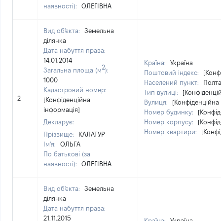
наявності):
ОЛЕГІВНА
Вид об'єкта:
Земельна
ділянка
Дата набуття права:
14.01.2014
Країна:
Україна
2
Загальна площа (м
):
Поштовий індекс:
[Конф
1000
Населений пункт:
Полта
Кадастровий номер:
Тип вулиці:
[Конфіденці
2
[Конфіденційна
Вулиця:
[Конфіденційна
інформація]
Номер будинку:
[Конфід
Декларує:
Номер корпусу:
[Конфід
Номер квартири:
[Конфі
Прізвище:
КАЛАТУР
Ім'я:
ОЛЬГА
По батькові (за
наявності):
ОЛЕГІВНА
Вид об'єкта:
Земельна
ділянка
Дата набуття права:
21.11.2015
Країна:
Україна