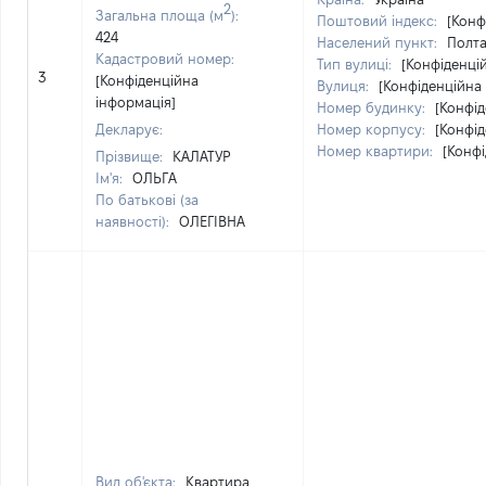
2
Загальна площа (м
):
Поштовий індекс:
[Конф
424
Населений пункт:
Полта
Кадастровий номер:
Тип вулиці:
[Конфіденці
3
[Конфіденційна
Вулиця:
[Конфіденційна
інформація]
Номер будинку:
[Конфід
Декларує:
Номер корпусу:
[Конфід
Номер квартири:
[Конфі
Прізвище:
КАЛАТУР
Ім'я:
ОЛЬГА
По батькові (за
наявності):
ОЛЕГІВНА
Вид об'єкта:
Квартира