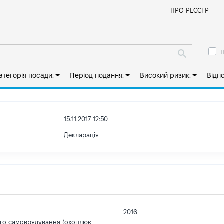
Й
ПРО РЕЄСТР
ш
атегорія посади:
Період подання:
Високий ризик:
Відп
15.11.2017 12:50
Декларація
2016
ого самоврядування (охоплює