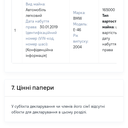
Вид майна:
Автомобіль
165000
Марка:
легковий
Тип
BMW
Дата набуття
вартості
Модель:
права:
30.01.2019
майна:
це
Е-46
1
Ідентифікаційний
вартість на
Рік
номер (VIN-код,
дату
випуску:
номер шасі):
набуття
2004
[Конфіденційна
права
інформація]
7. Цінні папери
У суб'єкта декларування чи членів його сім'ї відсутні
об'єкти для декларування в цьому розділі.