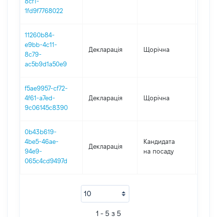
8cf1-
1fd9f7768022
11260b84-
e9bb-4c11-
Декларація
Щорічна
2024
8c79-
ac5b9d1a50e9
f5ae9957-cf72-
4f61-a7ed-
Декларація
Щорічна
2023
9c06145c8390
0b43b619-
4be5-46ae-
Кандидата
Декларація
2022
94e9-
на посаду
065c4cd9497d
1 - 5 з 5