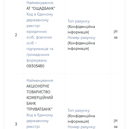
Найменування:
АТ "ОЩАДБАНК"
Код в Єдиному
державному
Тип рахунку:
реєстрі
[Конфіденційна
юридичних
[Не
інформація]
2
осіб, фізичних
застосо
Номер рахунку:
осіб –
[Конфіденційна
інформація]
підприємців та
громадських
формувань:
09305480
Найменування:
АКЦІОНЕРНЕ
ТОВАРИСТВО
КОМЕРЦІЙНИЙ
БАНК
"ПРИВАТБАНК"
Тип рахунку:
Код в Єдиному
[Конфіденційна
державному
[Не
інформація]
3
реєстрі
застосо
Номер рахунку: