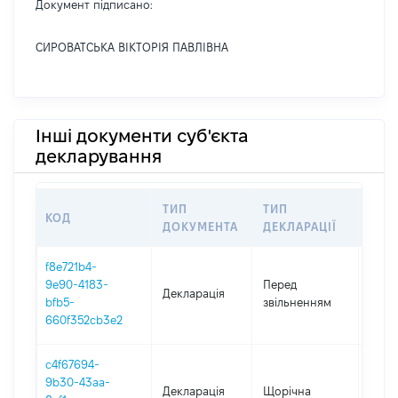
Документ підписано:
СИРОВАТСЬКА ВІКТОРІЯ ПАВЛІВНА
Інші документи суб'єкта
декларування
ТИП
ТИП
КОД
ПЕР
ДОКУМЕНТА
ДЕКЛАРАЦІЇ
f8e721b4-
01.01
9e90-4183-
Перед
Декларація
-
bfb5-
звільненням
23.01
660f352cb3e2
c4f67694-
9b30-43aa-
Декларація
Щорічна
2025