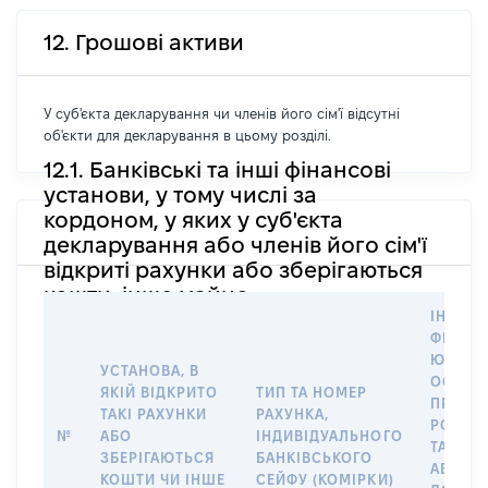
12. Грошові активи
У суб'єкта декларування чи членів його сім'ї відсутні
об'єкти для декларування в цьому розділі.
12.1. Банківські та інші фінансові
установи, у тому числі за
кордоном, у яких у суб'єкта
декларування або членів його сім'ї
відкриті рахунки або зберігаються
кошти, інше майно
ІНФОР
ФІЗИЧН
ЮРИДИ
УСТАНОВА, В
ОСОБУ,
ЯКІЙ ВІДКРИТО
ТИП ТА НОМЕР
ПРАВО
ТАКІ РАХУНКИ
РАХУНКА,
РОЗПО
№
АБО
ІНДИВІДУАЛЬНОГО
ТАКИМ
ЗБЕРІГАЮТЬСЯ
БАНКІВСЬКОГО
АБО М
КОШТИ ЧИ ІНШЕ
СЕЙФУ (КОМІРКИ)