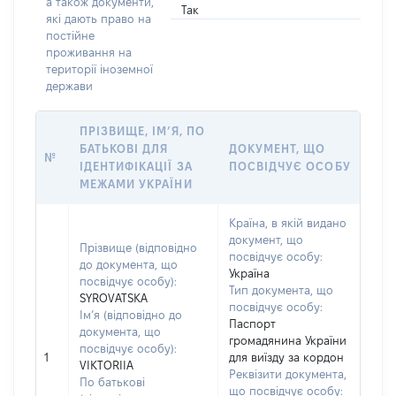
а також документи,
Так
які дають право на
постійне
проживання на
території іноземної
держави
ПРІЗВИЩЕ, ІМ’Я, ПО
БАТЬКОВІ ДЛЯ
ДОКУМЕНТ, ЩО
№
ІДЕНТИФІКАЦІЇ ЗА
ПОСВІДЧУЄ ОСОБУ
МЕЖАМИ УКРАЇНИ
Країна, в якій видано
документ, що
Прізвище (відповідно
посвідчує особу:
до документа, що
Україна
посвідчує особу):
Тип документа, що
SYROVATSKA
посвідчує особу:
Ім’я (відповідно до
Паспорт
документа, що
громадянина України
посвідчує особу):
1
для виїзду за кордон
VIKTORIIA
Реквізити документа,
По батькові
що посвідчує особу: