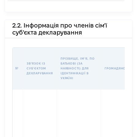
2.2. Інформація про членів сім'ї
суб'єкта декларування
ПРІЗВИЩЕ, ІМʼЯ, ПО
ЗВʼЯЗОК ІЗ
БАТЬКОВІ (ЗА
№
СУБʼЄКТОМ
НАЯВНОСТІ) ДЛЯ
ГРОМАДЯНСТВО
ДЕКЛАРУВАННЯ
ІДЕНТИФІКАЦІЇ В
УКРАЇНІ