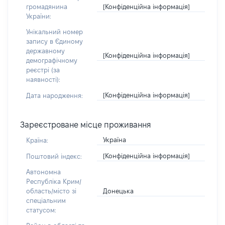
[Конфіденційна інформація]
громадянина
України:
Унікальний номер
запису в Єдиному
державному
[Конфіденційна інформація]
демографічному
реєстрі (за
наявності):
[Конфіденційна інформація]
Дата народження:
Зареєстроване місце проживання
Україна
Країна:
[Конфіденційна інформація]
Поштовий індекс:
Автономна
Республіка Крим/
Донецька
область/місто зі
спеціальним
статусом: