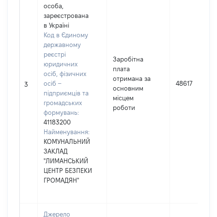
особа,
зареєстрована
в Україні
Код в Єдиному
державному
реєстрі
Заробітна
юридичних
плата
осіб, фізичних
отримана за
осіб –
48617
3
основним
підприємців та
місцем
громадських
роботи
формувань:
41183200
Найменування:
КОМУНАЛЬНИЙ
ЗАКЛАД
"ЛИМАНСЬКИЙ
ЦЕНТР БЕЗПЕКИ
ГРОМАДЯН"
Джерело