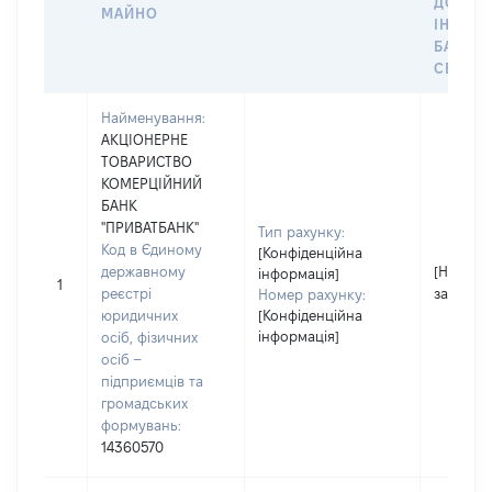
ДО
МАЙНО
ІНДИВ
БАНКІ
СЕЙФУ 
Найменування:
АКЦІОНЕРНЕ
ТОВАРИСТВО
КОМЕРЦІЙНИЙ
БАНК
"ПРИВАТБАНК"
Тип рахунку:
Код в Єдиному
[Конфіденційна
державному
[Не
інформація]
1
реєстрі
застосо
Номер рахунку:
юридичних
[Конфіденційна
інформація]
осіб, фізичних
осіб –
підприємців та
громадських
формувань:
14360570