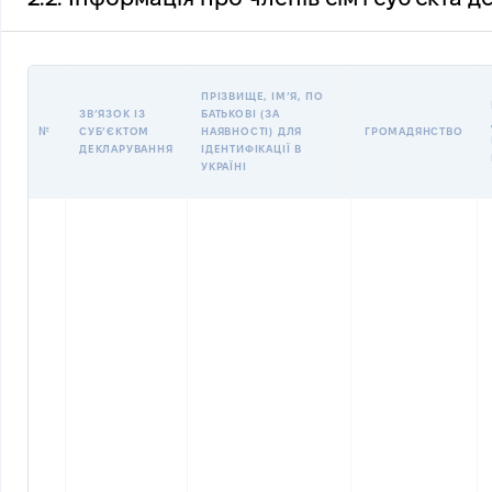
ПРІЗВИЩЕ, ІМʼЯ, ПО
ЗВʼЯЗОК ІЗ
БАТЬКОВІ (ЗА
№
СУБʼЄКТОМ
НАЯВНОСТІ) ДЛЯ
ГРОМАДЯНСТВО
ДЕКЛАРУВАННЯ
ІДЕНТИФІКАЦІЇ В
УКРАЇНІ