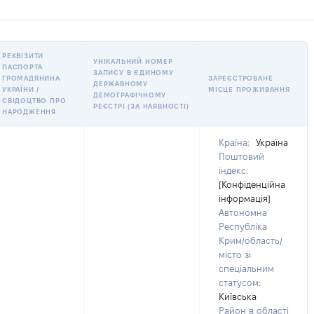
РЕКВІЗИТИ
УНІКАЛЬНИЙ НОМЕР
ПАСПОРТА
ЗАПИСУ В ЄДИНОМУ
ГРОМАДЯНИНА
ЗАРЕЄСТРОВАНЕ
ДЕРЖАВНОМУ
УКРАЇНИ /
МІСЦЕ ПРОЖИВАННЯ
ДЕМОГРАФІЧНОМУ
СВІДОЦТВО ПРО
РЕЄСТРІ (ЗА НАЯВНОСТІ)
НАРОДЖЕННЯ
Країна:
Україна
Поштовий
індекс:
[Конфіденційна
інформація]
Автономна
Республіка
Крим/область/
місто зі
спеціальним
статусом:
Київська
Район в області