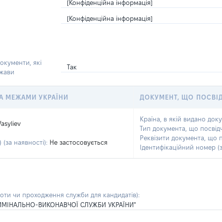
[Конфіденційна інформація]
[Конфіденційна інформація]
окументи, які
Так
ржави
 ЗА МЕЖАМИ УКРАЇНИ
ДОКУМЕНТ, ЩО ПОСВІ
Країна, в якій видано док
Vasyliev
Тип документа, що посвід
Реквізити документа, що 
 (за наявності):
Не застосовується
Ідентифікаційний номер (з
боти чи проходження служби для кандидатів)
:
ИМІНАЛЬНО-ВИКОНАВЧОЇ СЛУЖБИ УКРАЇНИ"