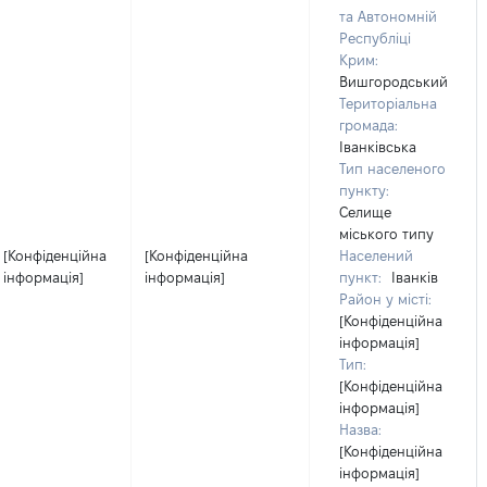
та Автономній
Республіці
Крим:
Вишгородський
Територіальна
громада:
Іванківська
Тип населеного
пункту:
Селище
міського типу
[Конфіденційна
[Конфіденційна
Населений
інформація]
інформація]
пункт:
Іванків
Район у місті:
[Конфіденційна
інформація]
Тип:
[Конфіденційна
інформація]
Назва:
[Конфіденційна
інформація]