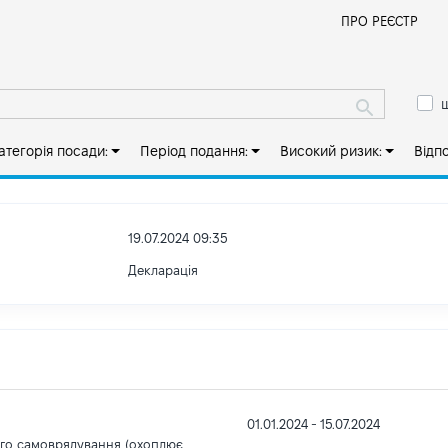
Й
ПРО РЕЄСТР
ш
атегорія посади:
Період подання:
Високий ризик:
Відп
19.07.2024 09:35
Декларація
01.01.2024 - 15.07.2024
ого самоврядування (охоплює