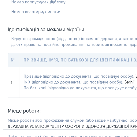
Номер корпусу/секції/блоку:
Номер квартири/кімнати:
Ідентифікація за межами України
Відсутнє громадянство (підданство) іноземної держави, а також д
дають право на постійне проживання на території іноземної де
№
ПРІЗВИЩЕ, ІМ’Я, ПО БАТЬКОВІ ДЛЯ ІДЕНТИФІКАЦІЇ
Прізвище (відповідно до документа, що посвідчує особу):
Ім’я (відповідно до документа, що посвідчує особу):
Serhii
1
По батькові (відповідно до документа, що посвідчує особу)
Місце роботи:
Місце роботи або проходження служби
(або місце майбутньої ро
ДЕРЖАВНА УСТАНОВА "ЦЕНТР ОХОРОНИ ЗДОРОВ’Я ДЕРЖАВНОЇ КР
Займана посада
(або посада, на яку претендуєте як кандидат)
: