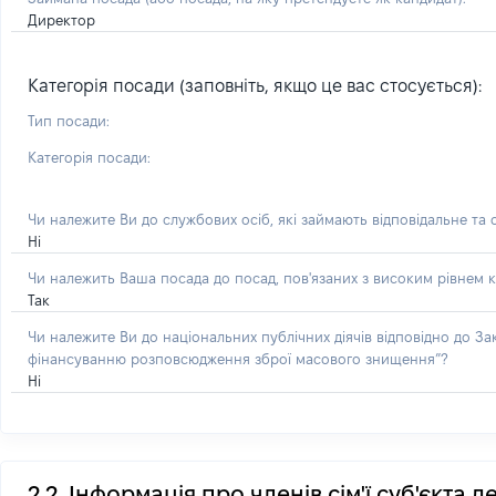
Директор
Категорія посади (заповніть, якщо це вас стосується):
Тип посади:
Категорія посади:
Чи належите Ви до службових осіб, які займають відповідальне та
Ні
Чи належить Ваша посада до посад, пов'язаних з високим рівнем к
Так
Чи належите Ви до національних публічних діячів відповідно до З
фінансуванню розповсюдження зброї масового знищення”?
Ні
2.2. Інформація про членів сім'ї суб'єкта 