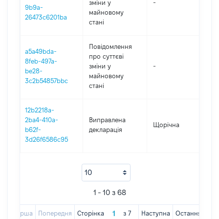
зміни y
-
20
9b9a-
майновому
26473c6201ba
стані
Повідомлення
a5a49bda-
про суттєві
8feb-497a-
зміни y
-
20
be28-
майновому
3c2b54857bbc
стані
12b2218a-
2ba4-410a-
Виправлена
Щорічна
20
b62f-
декларація
3d26f6586c95
1 - 10 з 68
Перша
Попередня
Сторінка
з
7
Наступна
Остання