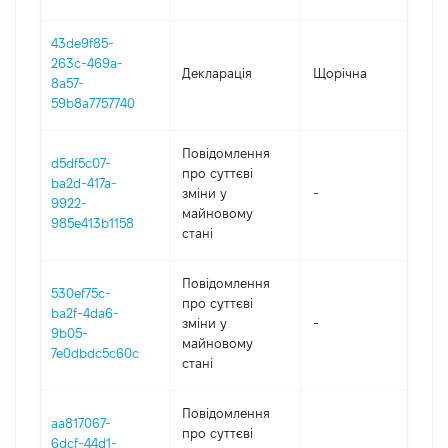
43de9f85-
263c-469a-
Декларація
Щорічна
20
8a57-
59b8a7757740
Повідомлення
d5df5c07-
про суттєві
ba2d-417a-
зміни y
-
20
9922-
майновому
985e413b1158
стані
Повідомлення
530ef75c-
про суттєві
ba2f-4da6-
зміни y
-
20
9b05-
майновому
7e0dbdc5c60c
стані
Повідомлення
aa817067-
про суттєві
6dcf-44d1-