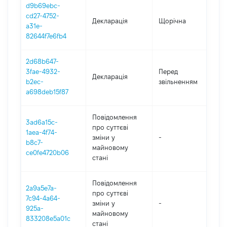
d9b69ebc-
cd27-4752-
Декларація
Щорічна
20
a31e-
82644f7e6fb4
2d68b647-
01
3fae-4932-
Перед
Декларація
-
b2ec-
звільненням
15
a698deb15f87
Повідомлення
3ad6a15c-
про суттєві
1aea-4f74-
зміни y
-
20
b8c7-
майновому
ce0fe4720b06
стані
Повідомлення
2a9a5e7a-
про суттєві
7c94-4a64-
зміни y
-
20
925a-
майновому
833208e5a01c
стані