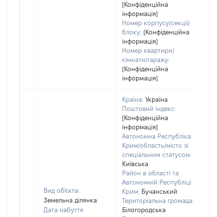
[Конфіденційна
інформація]
Номер корпусу/секції/
блоку:
[Конфіденційна
інформація]
Номер квартири/
кімнати/гаражу:
[Конфіденційна
інформація]
Країна:
Україна
Поштовий індекс:
[Конфіденційна
інформація]
Автономна Республіка
Крим/область/місто зі
спеціальним статусом:
Київська
Район в області та
Автономній Республіці
Вид об'єкта:
Крим:
Бучанський
Земельна ділянка
Територіальна громада:
Дата набуття
Білогородська