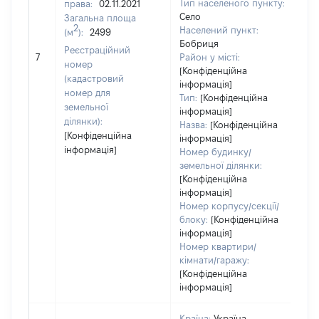
Тип населеного пункту:
права:
02.11.2021
61
Село
Загальна площа
Ти
2
Населений пункт:
(м
):
2499
ва
Бобриця
обʼ
Реєстраційний
7
Район у місті:
ва
номер
[Конфіденційна
да
(кадастровий
інформація]
на
номер для
Тип:
[Конфіденційна
пр
земельної
інформація]
ділянки):
Назва:
[Конфіденційна
[Конфіденційна
інформація]
інформація]
Номер будинку/
земельної ділянки:
[Конфіденційна
інформація]
Номер корпусу/секції/
блоку:
[Конфіденційна
інформація]
Номер квартири/
кімнати/гаражу:
[Конфіденційна
інформація]
Країна:
Україна