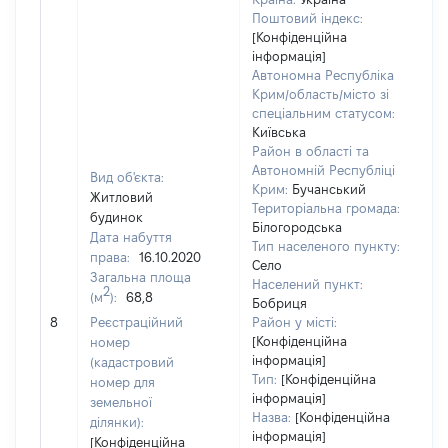
Поштовий індекс:
[Конфіденційна
інформація]
Автономна Республіка
Крим/область/місто зі
спеціальним статусом:
Київська
Район в області та
Автономній Республіці
Вид об'єкта:
Крим:
Бучанський
Житловий
Територіальна громада:
будинок
Білогородська
Дата набуття
Тип населеного пункту:
87
права:
16.10.2020
Село
Ти
Загальна площа
Населений пункт:
ва
2
(м
):
68,8
Бобриця
обʼ
8
Реєстраційний
Район у місті:
ва
[Конфіденційна
номер
да
інформація]
(кадастровий
на
Тип:
[Конфіденційна
номер для
пр
інформація]
земельної
Назва:
[Конфіденційна
ділянки):
інформація]
[Конфіденційна