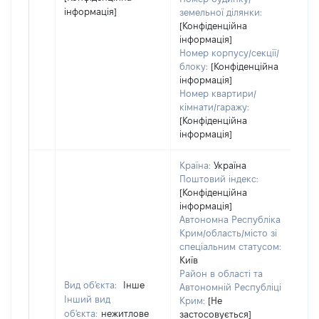
інформація]
земельної ділянки:
[Конфіденційна
інформація]
Номер корпусу/секції/
блоку:
[Конфіденційна
інформація]
Номер квартири/
кімнати/гаражу:
[Конфіденційна
інформація]
Країна:
Україна
Поштовий індекс:
[Конфіденційна
інформація]
Автономна Республіка
Крим/область/місто зі
спеціальним статусом:
Київ
Район в області та
Вид об'єкта:
Інше
Автономній Республіці
Інший вид
Крим:
[Не
об'єкта:
нежитлове
застосовується]