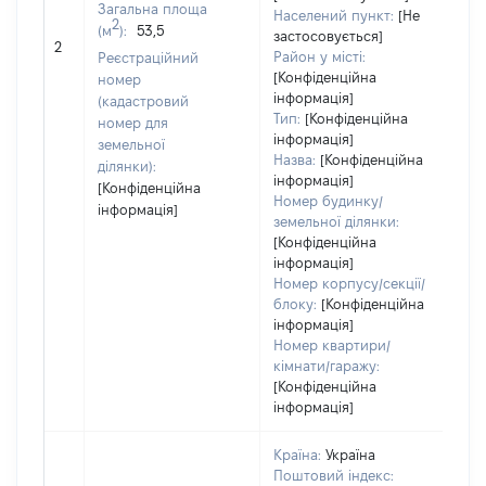
Загальна площа
ва
Населений пункт:
[Не
2
(м
):
53,5
обʼ
застосовується]
2
ва
Район у місті:
Реєстраційний
да
[Конфіденційна
номер
інформація]
на
(кадастровий
Тип:
[Конфіденційна
пр
номер для
інформація]
земельної
Назва:
[Конфіденційна
ділянки):
інформація]
[Конфіденційна
Номер будинку/
інформація]
земельної ділянки:
[Конфіденційна
інформація]
Номер корпусу/секції/
блоку:
[Конфіденційна
інформація]
Номер квартири/
кімнати/гаражу:
[Конфіденційна
інформація]
Країна:
Україна
Поштовий індекс: