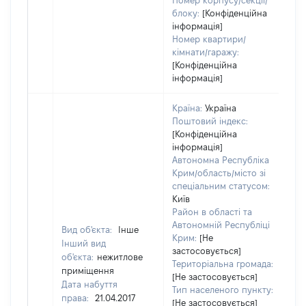
Номер корпусу/секції/
блоку:
[Конфіденційна
інформація]
Номер квартири/
кімнати/гаражу:
[Конфіденційна
інформація]
Країна:
Україна
Поштовий індекс:
[Конфіденційна
інформація]
Автономна Республіка
Крим/область/місто зі
спеціальним статусом:
Київ
Район в області та
Автономній Республіці
Вид об'єкта:
Інше
Крим:
[Не
Інший вид
застосовується]
об'єкта:
нежитлове
Територіальна громада:
приміщення
[Не застосовується]
Дата набуття
17
Тип населеного пункту:
права:
21.04.2017
Ти
[Не застосовується]