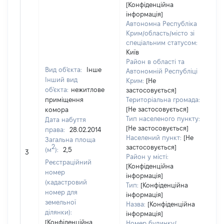
[Конфіденційна
інформація]
Автономна Республіка
Крим/область/місто зі
спеціальним статусом:
Київ
Район в області та
Вид об'єкта:
Інше
Автономній Республіці
Інший вид
Крим:
[Не
об'єкта:
нежитлове
застосовується]
приміщення
Територіальна громада:
[Не застосовується]
комора
25
Тип населеного пункту:
Дата набуття
Ти
[Не застосовується]
права:
28.02.2014
ва
Населений пункт:
[Не
Загальна площа
обʼ
2
застосовується]
(м
):
2,5
3
ва
Район у місті:
Реєстраційний
да
[Конфіденційна
номер
інформація]
на
(кадастровий
Тип:
[Конфіденційна
пр
номер для
інформація]
земельної
Назва:
[Конфіденційна
ділянки):
інформація]
[Конфіденційна
Номер будинку/