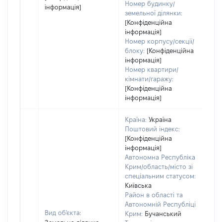
Номер будинку/
інформація]
земельної ділянки:
[Конфіденційна
інформація]
Номер корпусу/секції/
блоку:
[Конфіденційна
інформація]
Номер квартири/
кімнати/гаражу:
[Конфіденційна
інформація]
Країна:
Україна
Поштовий індекс:
[Конфіденційна
інформація]
Автономна Республіка
Крим/область/місто зі
спеціальним статусом:
Київська
Район в області та
Автономній Республіці
Вид об'єкта:
Крим:
Бучанський