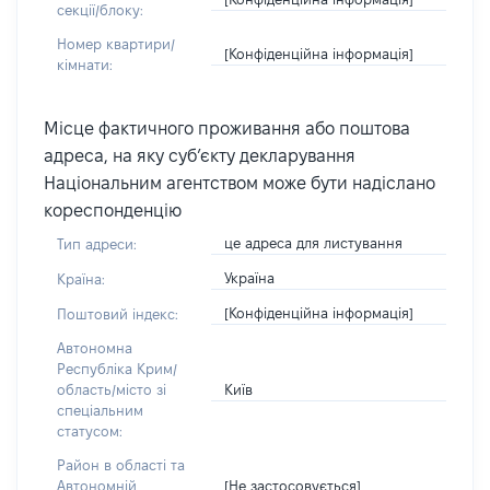
секції/блоку:
Номер квартири/
[Конфіденційна інформація]
кімнати:
Місце фактичного проживання або поштова
адреса, на яку суб’єкту декларування
Національним агентством може бути надіслано
кореспонденцію
це адреса для листування
Тип адреси:
Україна
Країна:
[Конфіденційна інформація]
Поштовий індекс:
Автономна
Республіка Крим/
Київ
область/місто зі
спеціальним
статусом:
Район в області та
[Не застосовується]
Автономній