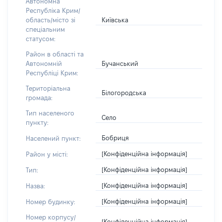
Автономна
Республіка Крим/
Київська
область/місто зі
спеціальним
статусом:
Район в області та
Бучанський
Автономній
Республіці Крим:
Територіальна
Білогородська
громада:
Тип населеного
Село
пункту:
Бобриця
Населений пункт:
[Конфіденційна інформація]
Район у місті:
[Конфіденційна інформація]
Тип:
[Конфіденційна інформація]
Назва:
[Конфіденційна інформація]
Номер будинку:
Номер корпусу/
[Конфіденційна інформація]