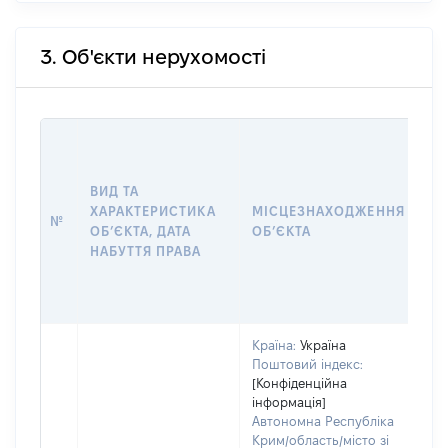
3. Об'єкти нерухомості
ВА
ДА
НА
ВИД ТА
ПР
ХАРАКТЕРИСТИКА
МІСЦЕЗНАХОДЖЕННЯ
№
З
ОБʼЄКТА, ДАТА
ОБʼЄКТА
О
НАБУТТЯ ПРАВА
Г
О
ГР
Країна:
Україна
Поштовий індекс:
[Конфіденційна
інформація]
Автономна Республіка
Крим/область/місто зі