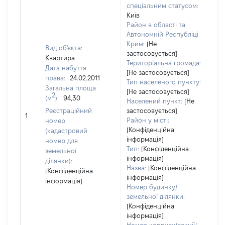
спеціальним статусом:
Київ
Район в області та
Автономній Республіці
Крим:
[Не
Вид об'єкта:
застосовується]
Квартира
Територіальна громада:
Дата набуття
[Не застосовується]
права:
24.02.2011
38
Тип населеного пункту:
Загальна площа
Ти
[Не застосовується]
2
(м
):
94,30
ва
Населений пункт:
[Не
обʼ
Реєстраційний
застосовується]
1
ва
Район у місті:
номер
да
[Конфіденційна
(кадастровий
інформація]
на
номер для
Тип:
[Конфіденційна
пр
земельної
інформація]
ділянки):
Назва:
[Конфіденційна
[Конфіденційна
інформація]
інформація]
Номер будинку/
земельної ділянки:
[Конфіденційна
інформація]