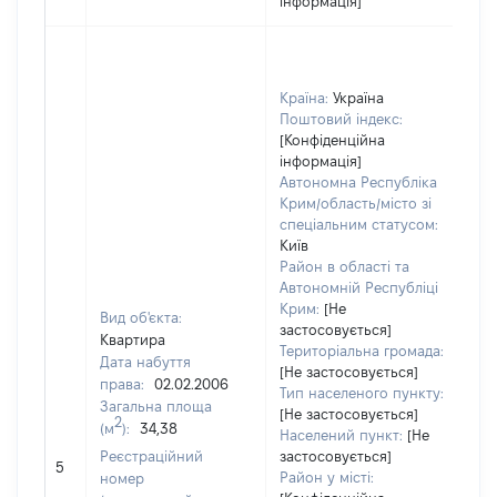
інформація]
Країна:
Україна
Поштовий індекс:
[Конфіденційна
інформація]
Автономна Республіка
Крим/область/місто зі
спеціальним статусом:
Київ
Район в області та
Автономній Республіці
Крим:
[Не
Вид об'єкта:
застосовується]
Квартира
Територіальна громада:
Дата набуття
[Не застосовується]
права:
02.02.2006
6
Тип населеного пункту:
Загальна площа
Ти
[Не застосовується]
2
(м
):
34,38
ва
Населений пункт:
[Не
обʼ
Реєстраційний
застосовується]
5
ва
Район у місті:
номер