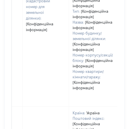
да
[Конфіденційна
(кадастровий
інформація]
на
номер для
Тип:
[Конфіденційна
пр
земельної
інформація]
ділянки):
Назва:
[Конфіденційна
[Конфіденційна
інформація]
інформація]
Номер будинку/
земельної ділянки:
[Конфіденційна
інформація]
Номер корпусу/секції/
блоку:
[Конфіденційна
інформація]
Номер квартири/
кімнати/гаражу:
[Конфіденційна
інформація]
Країна:
Україна
Поштовий індекс:
[Конфіденційна