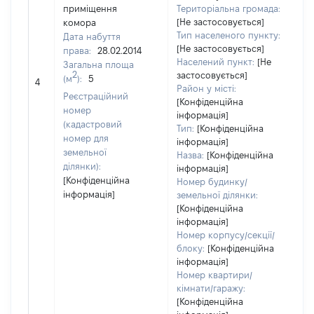
приміщення
Територіальна громада:
[Не застосовується]
комора
50
Тип населеного пункту:
Дата набуття
Ти
[Не застосовується]
права:
28.02.2014
ва
Населений пункт:
[Не
Загальна площа
обʼ
2
застосовується]
(м
):
5
4
ва
Район у місті:
Реєстраційний
да
[Конфіденційна
номер
інформація]
на
(кадастровий
Тип:
[Конфіденційна
пр
номер для
інформація]
земельної
Назва:
[Конфіденційна
ділянки):
інформація]
[Конфіденційна
Номер будинку/
інформація]
земельної ділянки:
[Конфіденційна
інформація]
Номер корпусу/секції/
блоку:
[Конфіденційна
інформація]
Номер квартири/
кімнати/гаражу:
[Конфіденційна