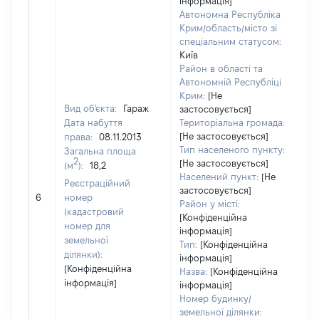
інформація]
Автономна Республіка
Крим/область/місто зі
спеціальним статусом:
Київ
Район в області та
Автономній Республіці
Крим:
[Не
Вид об'єкта:
Гараж
застосовується]
Дата набуття
Територіальна громада:
[Не застосовується]
права:
08.11.2013
25
Тип населеного пункту:
Загальна площа
Ти
2
[Не застосовується]
(м
):
18,2
ва
Населений пункт:
[Не
Реєстраційний
обʼ
застосовується]
6
номер
ва
Район у місті:
(кадастровий
да
[Конфіденційна
номер для
інформація]
на
земельної
Тип:
[Конфіденційна
пр
ділянки):
інформація]
[Конфіденційна
Назва:
[Конфіденційна
інформація]
інформація]
Номер будинку/
земельної ділянки: