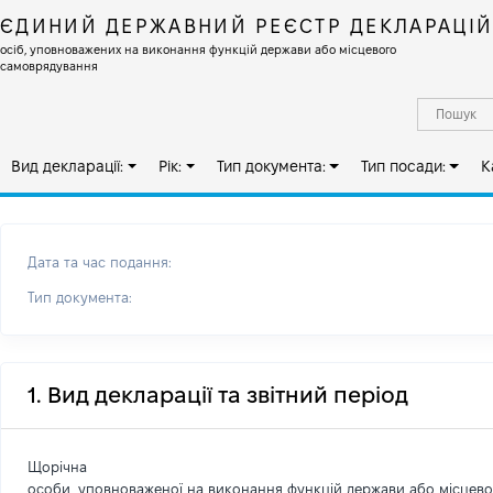
ЄДИНИЙ ДЕРЖАВНИЙ РЕЄСТР ДЕКЛАРАЦІ
осіб, уповноважених на виконання функцій держави або місцевого
самоврядування
Вид декларації:
Рік:
Тип документа:
Тип посади:
К
Дата та час подання:
Тип документа:
1. Вид декларації та звітний період
Щорічна
особи, уповноваженої на виконання функцій держави або місцев