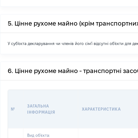
5. Цінне рухоме майно (крім транспортних
У суб'єкта декларування чи членів його сім'ї відсутні об'єкти для д
6. Цінне рухоме майно - транспортні зас
ЗАГАЛЬНА
№
ХАРАКТЕРИСТИКА
ІНФОРМАЦІЯ
Вид об'єкта: