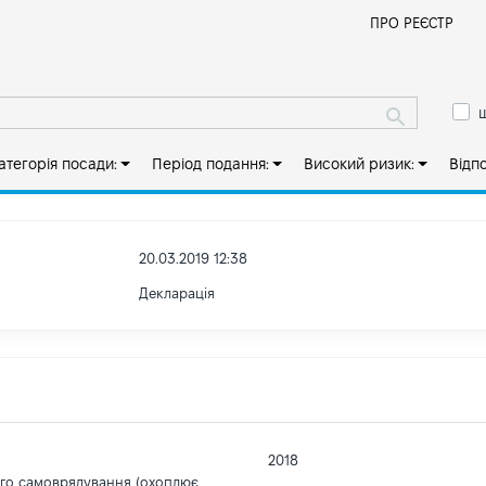
Й
ПРО РЕЄСТР
ш
атегорія посади:
Період подання:
Високий ризик:
Відп
20.03.2019 12:38
Декларація
2018
ого самоврядування (охоплює