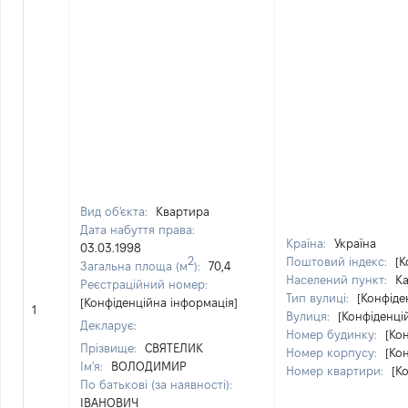
Вид об'єкта:
Квартира
Дата набуття права:
Країна:
Україна
03.03.1998
2
Поштовий індекс:
[К
Загальна площа (м
):
70,4
Населений пункт:
Ка
Реєстраційний номер:
Тип вулиці:
[Конфіде
[Конфіденційна інформація]
1
Вулиця:
[Конфіденці
Декларує:
Номер будинку:
[Ко
Прізвище:
СВЯТЕЛИК
Номер корпусу:
[Ко
Ім'я:
ВОЛОДИМИР
Номер квартири:
[К
По батькові (за наявності):
ІВАНОВИЧ