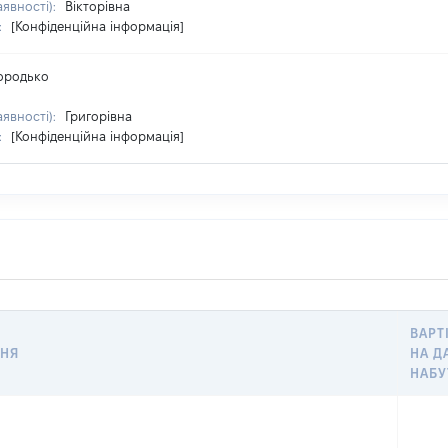
аявності):
Вікторівна
:
[Конфіденційна інформація]
ородько
аявності):
Григорівна
:
[Конфіденційна інформація]
ВАРТ
НЯ
НА Д
НАБУ