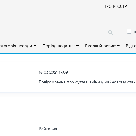
Й
ПРО РЕЄСТР
ш
атегорія посади:
Період подання:
Високий ризик:
Відп
16.03.2021 17:09
Повідомлення про суттєві зміни y майновому стан
Райкович