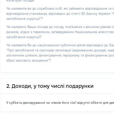
Категорія посади:
Чи належите ви до службових осіб, які займають відповідальне та
відповідальне становище, відповідно до статті 50 Закону України 
запобігання корупції”?
Чи належить Ваша посада до посад, пов'язаних з високим рівнем 
ризиків, згідно з переліком, затвердженим Національним агентств
запобігання корупції?
Чи належите Ви до національних публічних діячів відповідно до За
“Про запобігання та протидію легалізації (відмиванню) доходів, од
злочинним шляхом, фінансуванню тероризму та фінансуванню р
зброї масового знищення”?
2. Доходи, у тому числі подарунки
У суб'єкта декларування чи членів його сім'ї відсутні об'єкти для д