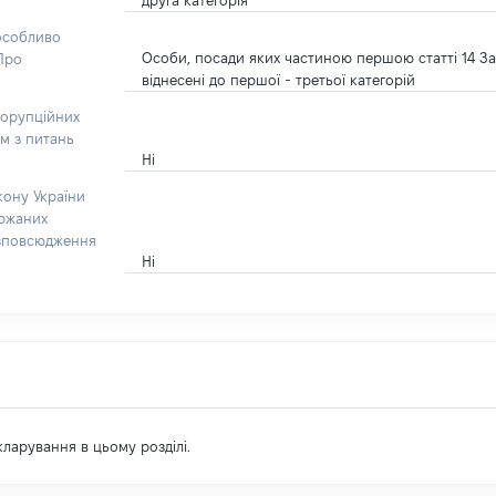
друга категорія
 особливо
Особи, посади яких частиною першою статті 14 За
“Про
віднесені до першої - третьої категорій
корупційних
ом з питань
Ні
кону України
ержаних
озповсюдження
Ні
екларування в цьому розділі.