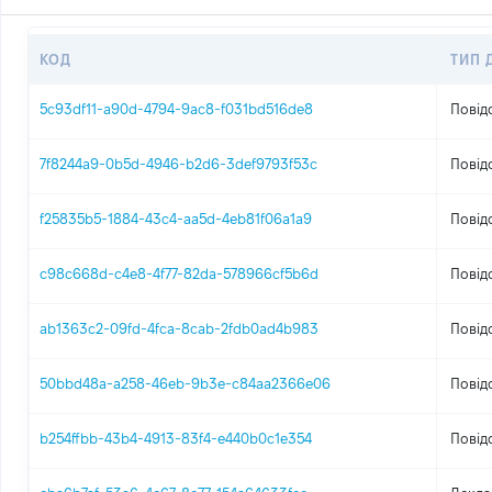
КОД
ТИП 
5c93df11-a90d-4794-9ac8-f031bd516de8
Повід
7f8244a9-0b5d-4946-b2d6-3def9793f53c
Повід
f25835b5-1884-43c4-aa5d-4eb81f06a1a9
Повід
c98c668d-c4e8-4f77-82da-578966cf5b6d
Повід
ab1363c2-09fd-4fca-8cab-2fdb0ad4b983
Повід
50bbd48a-a258-46eb-9b3e-c84aa2366e06
Повід
b254ffbb-43b4-4913-83f4-e440b0c1e354
Повід