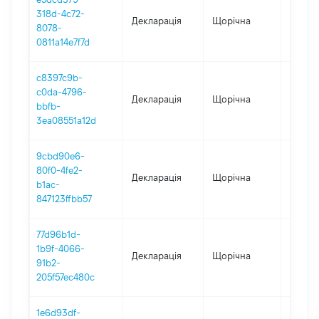
318d-4c72-
Декларація
Щорічна
2024
8078-
0811a14e7f7d
c8397c9b-
c0da-4796-
Декларація
Щорічна
2023
bbfb-
3ea08551a12d
9cbd90e6-
80f0-4fe2-
Декларація
Щорічна
2022
b1ac-
847123ffbb57
77d96b1d-
1b9f-4066-
Декларація
Щорічна
2021
91b2-
205f57ec480c
1e6d93df-