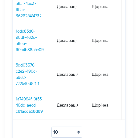
a6af-4ec3-
Декларація
Щорічна
2020
9f2c-
3626254f4732
1cdc85d0-
98df-462c-
Декларація
Щорічна
2018
a6eb-
90a4b8855e09
5dd03376-
c2e2-490c-
Декларація
Щорічна
2017
a9e2-
722540d8f1f1
1a74994f-0f53-
46dc-aecd-
Декларація
Щорічна
2016
c81acda58d89