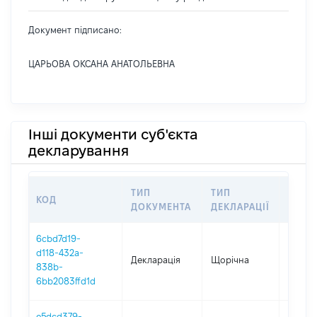
Документ підписано:
ЦАРЬОВА ОКСАНА АНАТОЛЬЕВНА
Інші документи суб'єкта
декларування
ТИП
ТИП
КОД
ПЕРІ
ДОКУМЕНТА
ДЕКЛАРАЦІЇ
6cbd7d19-
d118-432a-
Декларація
Щорічна
2025
838b-
6bb2083ffd1d
e5dcd379-