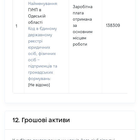
Найменування:
Заробітна
ГУНП в
плата
Одеській
отримана
області
за
138309
1
Код в Єдиному
основним
державному
місцем
реєстрі
роботи
юридичних
осіб, фізичних
осіб –
підприємців та
громадських
формувань:
[Не відомо]
12. Грошові активи