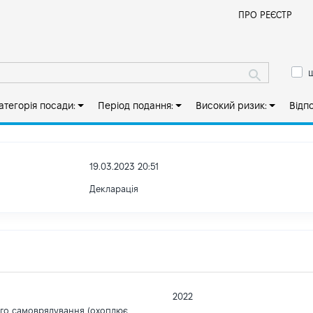
Й
ПРО РЕЄСТР
ш
атегорія посади:
Період подання:
Високий ризик:
Відп
19.03.2023 20:51
Декларація
2022
ого самоврядування (охоплює