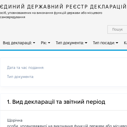
ЄДИНИЙ ДЕРЖАВНИЙ РЕЄСТР ДЕКЛАРАЦІ
осіб, уповноважених на виконання функцій держави або місцевого
самоврядування
Вид декларації:
Рік:
Тип документа:
Тип посади:
К
Дата та час подання:
Тип документа:
1. Вид декларації та звітний період
Щорічна
особи, уповноваженої на виконання функцій держави або місцев