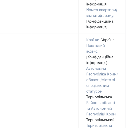
інформація]
Номер квартири/
кімнати/гаражу:
[Конфіденційна
інформація]
Країна:
Україна
Поштовий
індекс:
[Конфіденційна
інформація]
Автономна
Республіка Крим/
область/місто зі
спеціальним
статусом:
Тернопільська
Район в області
та Автономній
Республіці Крим:
Тернопільський
Територіальна