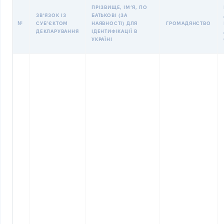
ПРІЗВИЩЕ, ІМʼЯ, ПО
ЗВʼЯЗОК ІЗ
БАТЬКОВІ (ЗА
№
СУБʼЄКТОМ
НАЯВНОСТІ) ДЛЯ
ГРОМАДЯНСТВО
ДЕКЛАРУВАННЯ
ІДЕНТИФІКАЦІЇ В
УКРАЇНІ