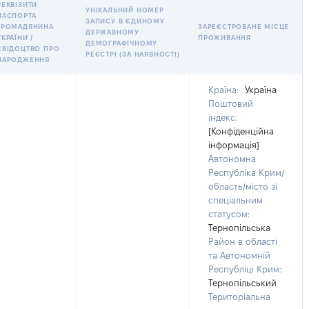
РЕКВІЗИТИ
УНІКАЛЬНИЙ НОМЕР
ПАСПОРТА
ЗАПИСУ В ЄДИНОМУ
ГРОМАДЯНИНА
ЗАРЕЄСТРОВАНЕ МІСЦЕ
ДЕРЖАВНОМУ
УКРАЇНИ /
ПРОЖИВАННЯ
ДЕМОГРАФІЧНОМУ
СВІДОЦТВО ПРО
РЕЄСТРІ (ЗА НАЯВНОСТІ)
НАРОДЖЕННЯ
Країна:
Україна
Поштовий
індекс:
[Конфіденційна
інформація]
Автономна
Республіка Крим/
область/місто зі
спеціальним
статусом:
Тернопільська
Район в області
та Автономній
Республіці Крим:
Тернопільський
Територіальна