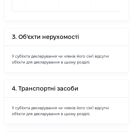
211
3. Об'єкти нерухомості
У суб'єкта декларування чи членів його сім'ї відсутні
об'єкти для декларування в цьому розділі.
4. Транспортні засоби
У суб'єкта декларування чи членів його сім'ї відсутні
об'єкти для декларування в цьому розділі.