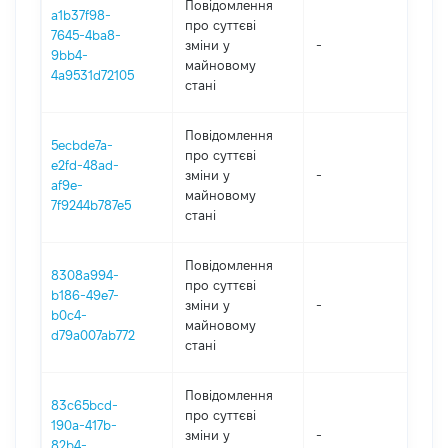
Повідомлення
a1b37f98-
про суттєві
7645-4ba8-
зміни y
-
202
9bb4-
майновому
4a9531d72105
стані
Повідомлення
5ecbde7a-
про суттєві
e2fd-48ad-
зміни y
-
202
af9e-
майновому
7f9244b787e5
стані
Повідомлення
8308a994-
про суттєві
b186-49e7-
зміни y
-
202
b0c4-
майновому
d79a007ab772
стані
Повідомлення
83c65bcd-
про суттєві
190a-417b-
зміни y
-
202
82b4-