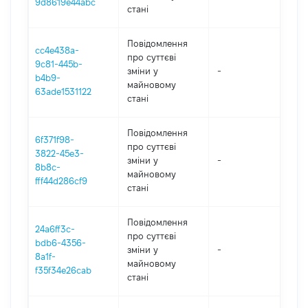
9d8619e44abc
стані
Повідомлення
cc4e438a-
про суттєві
9c81-445b-
зміни y
-
202
b4b9-
майновому
63ade1531122
стані
Повідомлення
6f371f98-
про суттєві
3822-45e3-
зміни y
-
202
8b8c-
майновому
fff44d286cf9
стані
Повідомлення
24a6ff3c-
про суттєві
bdb6-4356-
зміни y
-
202
8a1f-
майновому
f35f34e26cab
стані