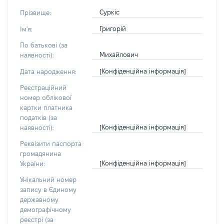
Суркіс
Прізвище:
Григорій
Ім'я:
По батькові (за
Михайлович
наявності):
[Конфіденційна інформація]
Дата народження:
Реєстраційний
номер облікової
картки платника
податків (за
[Конфіденційна інформація]
наявності):
Реквізити паспорта
громадянина
[Конфіденційна інформація]
України:
Унікальний номер
запису в Єдиному
державному
демографічному
реєстрі (за