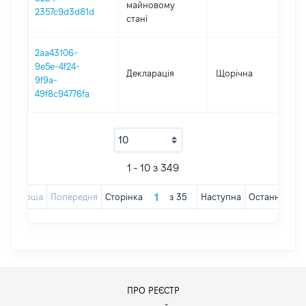
майновому
2357c9d3d81d
стані
2aa43106-
9e5e-4f24-
Декларація
Щорічна
202
9f9a-
49f8c94776fa
1 - 10 з 349
Перша
Попередня
Сторінка
з
35
Наступна
Остання
ПРО РЕЄСТР