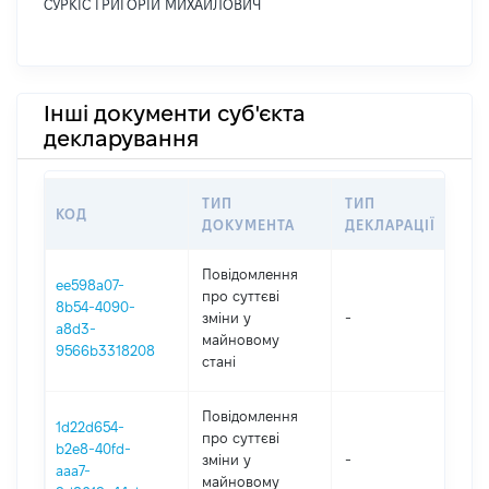
СУРКІС ГРИГОРІЙ МИХАЙЛОВИЧ
Інші документи суб'єкта
декларування
ТИП
ТИП
КОД
ПЕ
ДОКУМЕНТА
ДЕКЛАРАЦІЇ
Повідомлення
ee598a07-
про суттєві
8b54-4090-
зміни y
-
202
a8d3-
майновому
9566b3318208
стані
Повідомлення
1d22d654-
про суттєві
b2e8-40fd-
зміни y
-
202
aaa7-
майновому