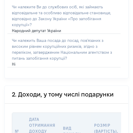
Чи належите Ви до службових осіб, які займають
відповідальне та особливо відповідальне становище,
відповідно до Закону України «Про запобігання
корупції»?
Народний депутат України
Чи належить Ваша посада до посад, пов'язаних з
високим рівнем корупційних ризиків, згідно з
переліком, затвердженим Національним агентством з
питань запобігання корупції?
Ні
2. Доходи, у тому числі подарунки
ДАТА
ІН
ОТРИМАННЯ
РОЗМІР
ВИД
ПР
№
ДОХОДУ
(ВАРТІСТЬ),