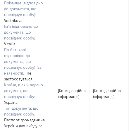
Прізвище (відповідно
до документа, що
посвідчує особу):
Vostrikova
Ім’я (відповідно до
документа, що
посвідчує особу):
Vitaliia
По батькові
(відповідно до
документа, що
посвідчує особу) (за
наявності):
Не
застосовується
Країна, в якій видано
документ, що
[Конфіденційна
[Конфіденційна
посвідчує особу:
інформація]
інформація]
Україна
Тип документа, що
посвідчує особу:
Паспорт громадянина
України для виїзду за