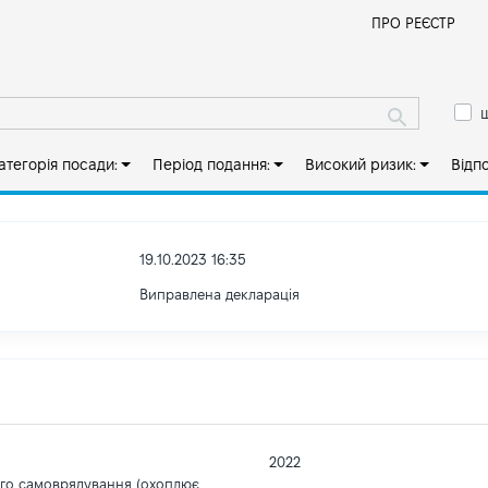
Й
ПРО РЕЄСТР
ш
атегорія посади:
Період подання:
Високий ризик:
Відп
19.10.2023 16:35
Виправлена декларація
2022
ого самоврядування (охоплює