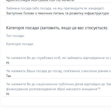
АДМІНІСТРАЦІЯ МОРСЬКИХ ПОРТІВ УКРАЇНИ
Займана посада
(або посада, на яку претендуєте як кандидат)
:
Заступник Голови з технічних питань та розвитку інфраструктури
Категорія посади (заповніть, якщо це вас стосується):
Тип посади:
Категорія посади:
Чи належите Ви до службових осіб, які займають відповідальне та
Ні
Чи належить Ваша посада до посад, пов'язаних з високим рівнем к
Так
Чи належите Ви до національних публічних діячів відповідно до З
фінансуванню розповсюдження зброї масового знищення”?
Ні