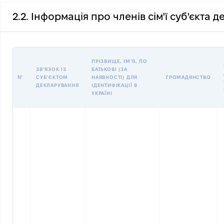
2.2. Інформація про членів сім'ї суб'єкта 
ПРІЗВИЩЕ, ІМʼЯ, ПО
ЗВʼЯЗОК ІЗ
БАТЬКОВІ (ЗА
№
СУБʼЄКТОМ
НАЯВНОСТІ) ДЛЯ
ГРОМАДЯНСТВО
ДЕКЛАРУВАННЯ
ІДЕНТИФІКАЦІЇ В
УКРАЇНІ