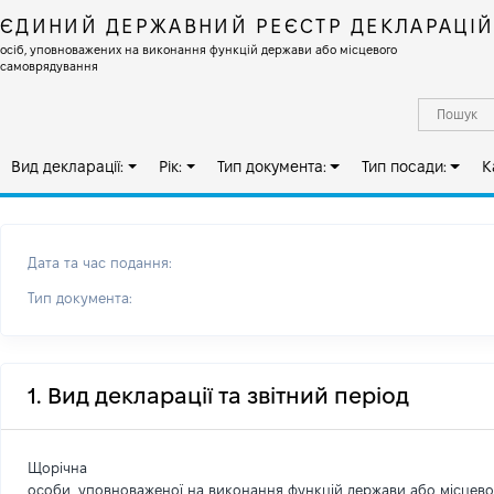
ЄДИНИЙ ДЕРЖАВНИЙ РЕЄСТР ДЕКЛАРАЦІ
осіб, уповноважених на виконання функцій держави або місцевого
самоврядування
Вид декларації:
Рік:
Тип документа:
Тип посади:
К
Дата та час подання:
Тип документа:
1. Вид декларації та звітний період
Щорічна
особи, уповноваженої на виконання функцій держави або місцев