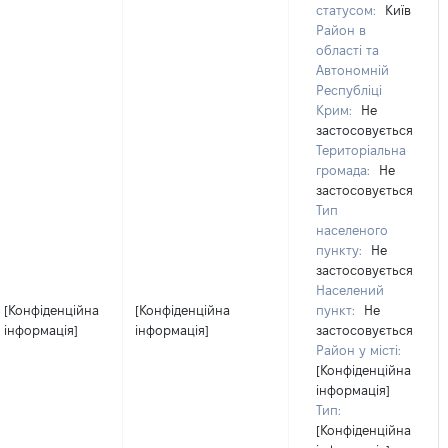
статусом:
Київ
Район в
області та
Автономній
Республіці
Крим:
Не
застосовується
Територіальна
громада:
Не
застосовується
Тип
населеного
пункту:
Не
застосовується
Населений
[Конфіденційна
[Конфіденційна
пункт:
Не
інформація]
інформація]
застосовується
Район у місті:
[Конфіденційна
інформація]
Тип:
[Конфіденційна