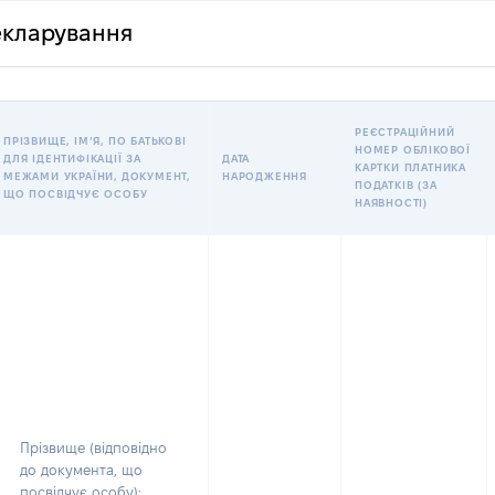
декларування
РЕЄСТРАЦІЙНИЙ
ПРІЗВИЩЕ, ІМʼЯ, ПО БАТЬКОВІ
НОМЕР ОБЛІКОВОЇ
ДЛЯ ІДЕНТИФІКАЦІЇ ЗА
ДАТА
КАРТКИ ПЛАТНИКА
МЕЖАМИ УКРАЇНИ, ДОКУМЕНТ,
НАРОДЖЕННЯ
ПОДАТКІВ (ЗА
ЩО ПОСВІДЧУЄ ОСОБУ
НАЯВНОСТІ)
Прізвище (відповідно
до документа, що
посвідчує особу):