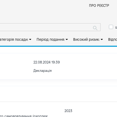
Й
ПРО РЕЄСТР
ш
атегорія посади:
Період подання:
Високий ризик:
Відп
22.08.2024 19:39
Декларація
2023
ого самоврядування (охоплює