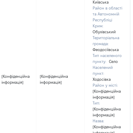
Київська
Район в області
та Автономній
Республіці
Крим:
Обухівський
Територіальна
громада:
Феодосіївська
Тип населеного
пункту:
Село
Населений
пункт:
[Конфіденційна
[Конфіденційна
Ходосівка
інформація]
інформація]
Район у місті:
[Конфіденційна
інформація]
Тип:
[Конфіденційна
інформація]
Назва:
[Конфіденційна
інформація]