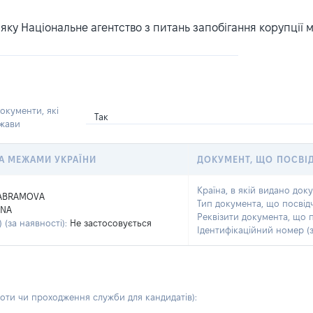
ку Національне агентство з питань запобігання корупції 
окументи, які
Так
ржави
 ЗА МЕЖАМИ УКРАЇНИ
ДОКУМЕНТ, ЩО ПОСВІ
Країна, в якій видано док
ABRAMOVA
Тип документа, що посвід
ANA
Реквізити документа, що 
 (за наявності):
Не застосовується
Ідентифікаційний номер (з
боти чи проходження служби для кандидатів)
: