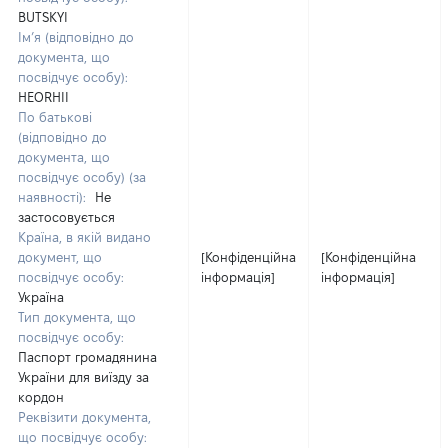
BUTSKYI
Ім’я (відповідно до
документа, що
посвідчує особу):
HEORHII
По батькові
(відповідно до
документа, що
посвідчує особу) (за
наявності):
Не
застосовується
Країна, в якій видано
документ, що
[Конфіденційна
[Конфіденційна
посвідчує особу:
інформація]
інформація]
Україна
Тип документа, що
посвідчує особу:
Паспорт громадянина
України для виїзду за
кордон
Реквізити документа,
що посвідчує особу: