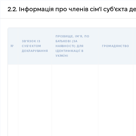
2.2. Інформація про членів сім'ї суб'єкта 
ПРІЗВИЩЕ, ІМʼЯ, ПО
ЗВʼЯЗОК ІЗ
БАТЬКОВІ (ЗА
№
СУБʼЄКТОМ
НАЯВНОСТІ) ДЛЯ
ГРОМАДЯНСТВО
ДЕКЛАРУВАННЯ
ІДЕНТИФІКАЦІЇ В
УКРАЇНІ