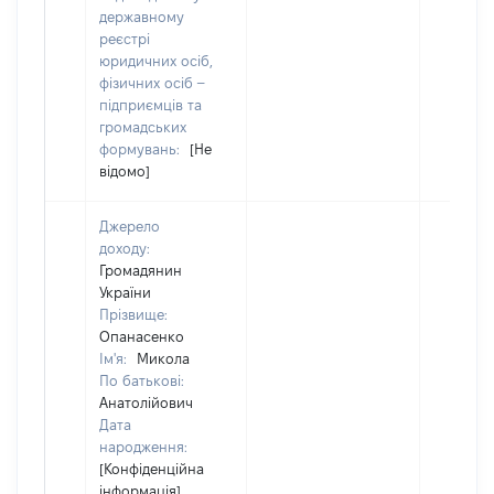
державному
реєстрі
юридичних осіб,
фізичних осіб –
підприємців та
громадських
формувань:
[Не
відомо]
Джерело
доходу:
Громадянин
України
Прізвище:
Опанасенко
Ім'я:
Микола
По батькові:
Анатолійович
Дата
народження:
[Конфіденційна
інформація]