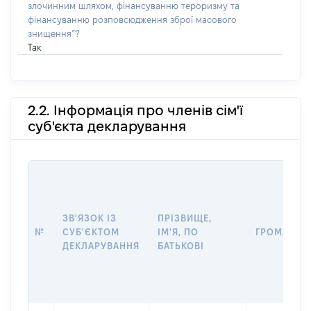
злочинним шляхом, фінансуванню тероризму та
фінансуванню розповсюдження зброї масового
знищення”?
Так
2.2. Інформація про членів сім'ї
суб'єкта декларування
ЗВ'ЯЗОК ІЗ
ПРІЗВИЩЕ,
№
СУБ'ЄКТОМ
ІМ'Я, ПО
ГРОМАДЯН
ДЕКЛАРУВАННЯ
БАТЬКОВІ