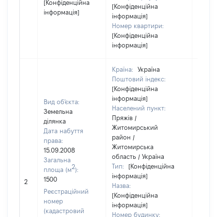
[Конфіденційна
[Конфіденційна
інформація]
інформація]
Номер квартири:
[Конфіденційна
інформація]
Країна:
Україна
Поштовий індекс:
[Конфіденційна
інформація]
Вид об'єкта:
Населений пункт:
Земельна
Пряжів /
ділянка
Житомирський
Дата набуття
район /
права:
Житомирська
15.09.2008
область / Україна
Загальна
Тип:
[Конфіденційна
2
площа (м
):
інформація]
1500
[Не ві
2
Назва:
Реєстраційний
[Конфіденційна
номер
інформація]
(кадастровий
Номер будинку: