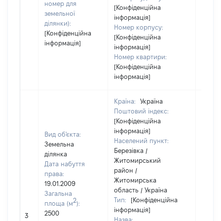
номер для
[Конфіденційна
земельної
інформація]
ділянки):
Номер корпусу:
[Конфіденційна
[Конфіденційна
інформація]
інформація]
Номер квартири:
[Конфіденційна
інформація]
Країна:
Україна
Поштовий індекс:
[Конфіденційна
інформація]
Вид об'єкта:
Населений пункт:
Земельна
Березівка /
ділянка
Житомирський
Дата набуття
район /
права:
Житомирська
19.01.2009
область / Україна
Загальна
Тип:
[Конфіденційна
2
площа (м
):
інформація]
2500
[Не ві
3
Назва: