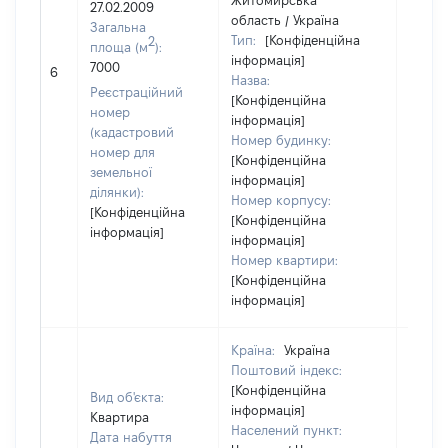
Житомирська
27.02.2009
область / Україна
Загальна
Тип:
[Конфіденційна
2
площа (м
):
інформація]
7000
[Не ві
6
Назва:
Реєстраційний
[Конфіденційна
номер
інформація]
(кадастровий
Номер будинку:
номер для
[Конфіденційна
земельної
інформація]
ділянки):
Номер корпусу:
[Конфіденційна
[Конфіденційна
інформація]
інформація]
Номер квартири:
[Конфіденційна
інформація]
Країна:
Україна
Поштовий індекс:
[Конфіденційна
Вид об'єкта:
інформація]
Квартира
Населений пункт:
Дата набуття