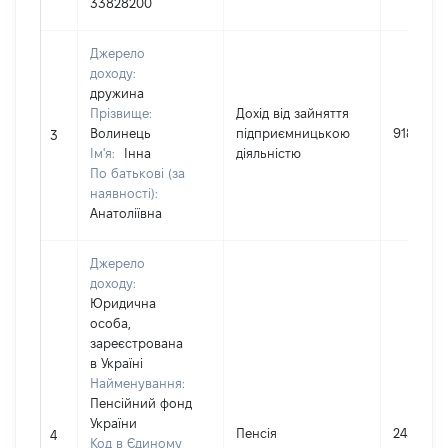
33828200
Джерело
доходу:
дружина
Прізвище:
Дохід від зайняття
Волинець
підприємницькою
918300
3
Ім'я:
Інна
діяльністю
По батькові (за
наявності):
Анатоліївна
Джерело
доходу:
Юридична
особа,
зареєстрована
в Україні
Найменування:
Пенсійний фонд
України
Пенсія
24357
4
Код в Єдиному