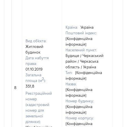
Країна:
Україна
Поштовий індекс:
[Конфіденційна
Вид об'єкта:
інформація]
Житловий
Населений пункт:
будинок
Будище / Черкаський
Дата набуття
район / Черкаська
права:
область / Україна
01.10.2019
Тип:
[Конфіденційна
Загальна
інформація]
2
площа (м
):
Назва:
351,8
[Не ві
8
[Конфіденційна
Реєстраційний
інформація]
номер
Номер будинку:
(кадастровий
[Конфіденційна
номер для
інформація]
земельної
Номер корпусу:
ділянки):
[Конфіденційна