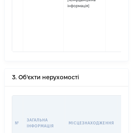
інформація]
3. Об'єкти нерухомості
ВАРТ
ДАТУ
НАБУ
ЗАГАЛЬНА
ПРАВ
№
МІСЦЕЗНАХОДЖЕННЯ
ІНФОРМАЦІЯ
ЗА
ОСТ