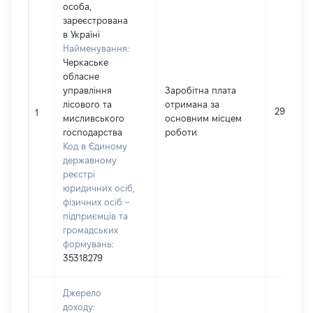
особа,
зареєстрована
в Україні
Найменування:
Черкаське
обласне
управління
Заробітна плата
лісового та
отримана за
291026
1
мисливського
основним місцем
господарства
роботи
Код в Єдиному
державному
реєстрі
юридичних осіб,
фізичних осіб –
підприємців та
громадських
формувань:
35318279
Джерело
доходу: