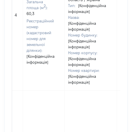
Загальна
Тип:
[Конфіденційна
2
площа (м
):
інформація]
60,3
[Не ві
4
Назва:
Реєстраційний
[Конфіденційна
номер
інформація]
(кадастровий
Номер будинку:
номер для
[Конфіденційна
земельної
інформація]
ділянки):
Номер корпусу:
[Конфіденційна
[Конфіденційна
інформація]
інформація]
Номер квартири:
[Конфіденційна
інформація]