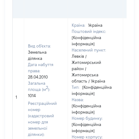
ГРО
ОЦІ
Країна:
Україна
Поштовий індекс:
[Конфіденційна
інформація]
Вид об'єкта:
Населений пункт:
Земельна
Левків /
ділянка
Житомирський
Дата набуття
район /
права:
Житомирська
28.04.2010
область / Україна
Загальна
Тип:
[Конфіденційна
2
площа (м
):
інформація]
1014
[Не ві
1
Назва:
Реєстраційний
[Конфіденційна
номер
інформація]
(кадастровий
Номер будинку:
номер для
[Конфіденційна
земельної
інформація]
ділянки):
Номер корпусу: