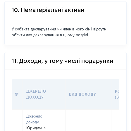
10. Нематеріальні активи
У суб'єкта декларування чи членів його сім'ї відсутні
об'єкти для декларування в цьому розділі.
11. Доходи, у тому числі подарунки
ДЖЕРЕЛО
РОЗМІ
№
ВИД ДОХОДУ
ДОХОДУ
(ВАРТІС
Джерело
доходу:
Юридична