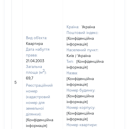
Країна:
Україна
Поштовий індекс:
Вид об'єкта:
[Конфіденційна
Квартира
інформація]
Дата набуття
Населений пункт:
права:
Київ / Україна
21.04.2003
Тип:
[Конфіденційна
Загальна
інформація]
2
площа (м
):
Назва:
69,7
[Конфіденційна
[Не ві
5
інформація]
Реєстраційний
Номер будинку:
номер
[Конфіденційна
(кадастровий
інформація]
номер для
Номер корпусу:
земельної
[Конфіденційна
ділянки):
інформація]
[Конфіденційна
Номер квартири:
інформація]