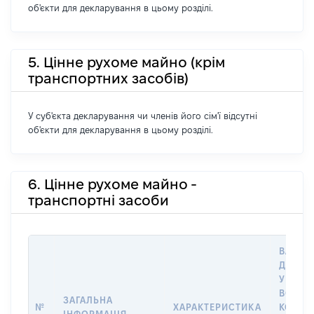
об'єкти для декларування в цьому розділі.
5. Цінне рухоме майно (крім
транспортних засобів)
У суб'єкта декларування чи членів його сім'ї відсутні
об'єкти для декларування в цьому розділі.
6. Цінне рухоме майно -
транспортні засоби
ВАРТІС
ДАТУ 
У ВЛАС
ВОЛОД
ЗАГАЛЬНА
№
ХАРАКТЕРИСТИКА
КОРИС