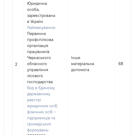
Юридична
особа,
зареєстрована
в Україні
Найменування:
Первинна
профспілкова
організація
працівників
Черкаського
Інше
обласного
матеріальна
6812
2
управління
допомога
лісового
господарства
Код в Єдиному
державному
реєстрі
юридичних осіб,
фізичних осіб –
підприємців та
громадських
формувань: