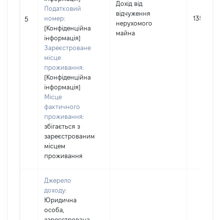
Дохід від
Податковий
відчуження
номер:
135000
5
нерухомого
[Конфіденційна
майна
інформація]
Зареєстроване
місце
проживання:
[Конфіденційна
інформація]
Місце
фактичного
проживання:
збігається з
зареєстрованим
місцем
проживання
Джерело
доходу:
Юридична
особа,
зареєстрована