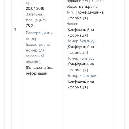
Черкаси / Черкаська
права:
область / Україна
20.04.2018
Тип:
[Конфіденційна
Загальна
інформація]
2
площа (м
):
Назва:
78,2
[Конфіденційна
479191
7
Реєстраційний
інформація]
номер
Номер будинку:
(кадастровий
[Конфіденційна
номер для
інформація]
земельної
Номер корпусу:
ділянки):
[Конфіденційна
[Конфіденційна
інформація]
інформація]
Номер квартири:
[Конфіденційна
інформація]