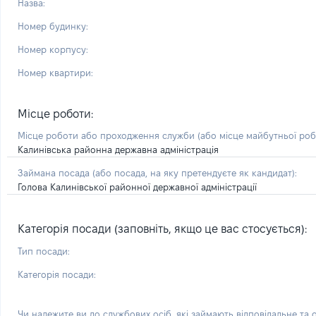
Назва:
Номер будинку:
Номер корпусу:
Номер квартири:
Місце роботи:
Місце роботи або проходження служби
(або місце майбутньої ро
Калинівська районна державна адміністрація
Займана посада
(або посада, на яку претендуєте як кандидат)
:
Голова Калинівської районної державної адміністрації
Категорія посади (заповніть, якщо це вас стосується):
Тип посади:
Категорія посади:
Чи належите ви до службових осіб, які займають відповідальне та 