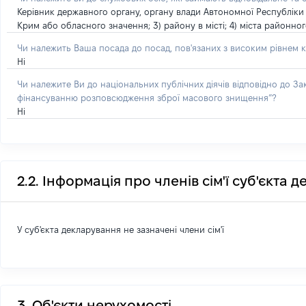
Керівник державного органу, органу влади Автономної Республіки 
Крим або обласного значення; 3) району в місті; 4) міста районно
Чи належить Ваша посада до посад, пов'язаних з високим рівнем к
Ні
Чи належите Ви до національних публічних діячів відповідно до З
фінансуванню розповсюдження зброї масового знищення”?
Ні
2.2. Інформація про членів сім'ї суб'єкта 
У суб'єкта декларування не зазначені члени сім'ї
3. Об'єкти нерухомості