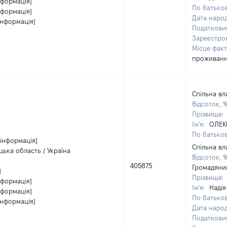
нформація]
По батьков
нформація]
Дата наро
інформація]
Податкови
Зареєстро
Місце фак
проживан
Спільна вл
Відсоток, 
Прізвище:
Ім'я:
ОЛЕК
По батьков
 інформація]
Спільна вл
цька область / Україна
Відсоток, 
405875
Громадяни
]
Прізвище:
нформація]
Ім'я:
Надія
нформація]
По батьков
інформація]
Дата наро
Податкови