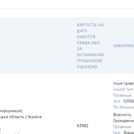
ВАРТІСТЬ НА
ДАТУ
НАБУТТЯ
ПРАВА АБО
ІНФОРМА
ЗА
ОСТАННЬОЮ
ГРОШОВОЮ
ОЦІНКОЮ
Інше прав
Інший тип
Прізвище:
Ім'я:
ОЛЕК
По батьков
 інформація]
Власність
цька область / Україна
Громадяни
63582
Прізвище:
]
Ім'я:
Діана