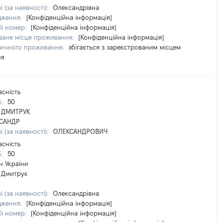
і (за наявності):
Олександрівна
дження:
[Конфіденційна інформація]
й номер:
[Конфіденційна інформація]
ване місце проживання:
[Конфіденційна інформація]
тичного проживання:
збігається з зареєстрованим місцем
ня
асність
%:
50
ДМИТРУК
САНДР
і (за наявності):
ОЛЕКСАНДРОВИЧ
асність
%:
50
н України
Дмитрук
і (за наявності):
Олександрівна
дження:
[Конфіденційна інформація]
й номер:
[Конфіденційна інформація]