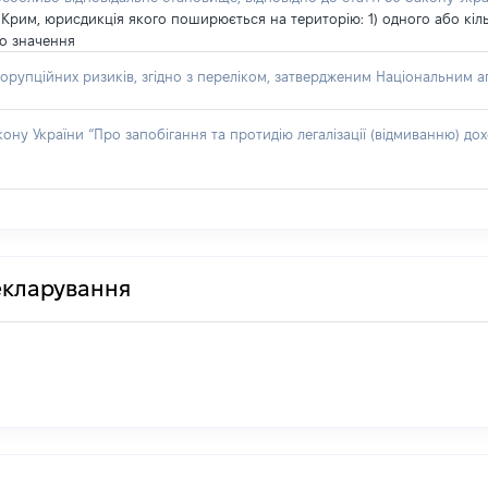
Крим, юрисдикція якого поширюється на територію: 1) одного або кільк
го значення
орупційних ризиків, згідно з переліком, затвердженим Національним аг
акону України “Про запобігання та протидію легалізації (відмиванню) 
декларування