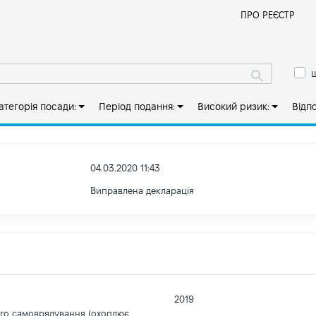
Й
ПРО РЕЄСТР
ш
атегорія посади:
Період подання:
Високий ризик:
Відп
04.03.2020 11:43
Виправлена декларація
2019
ого самоврядування (охоплює