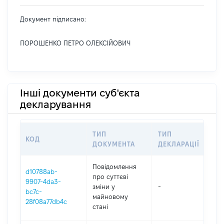
Документ підписано:
ПОРОШЕНКО ПЕТРО ОЛЕКСІЙОВИЧ
Інші документи суб'єкта
декларування
ТИП
ТИП
КОД
ПЕ
ДОКУМЕНТА
ДЕКЛАРАЦІЇ
Повідомлення
d10788ab-
про суттєві
9907-4da3-
зміни y
-
202
bc7c-
майновому
28f08a77db4c
стані