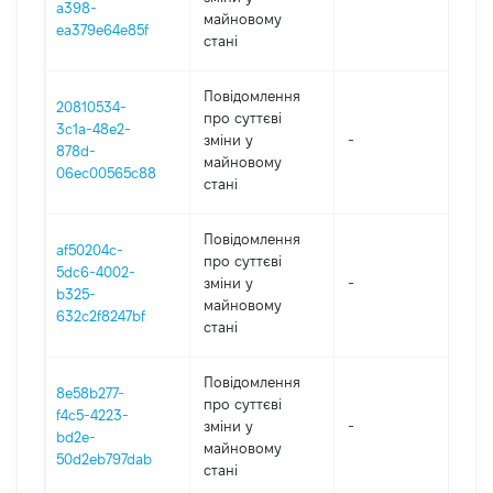
a398-
майновому
ea379e64e85f
стані
Повідомлення
20810534-
про суттєві
3c1a-48e2-
зміни y
-
202
878d-
майновому
06ec00565c88
стані
Повідомлення
af50204c-
про суттєві
5dc6-4002-
зміни y
-
202
b325-
майновому
632c2f8247bf
стані
Повідомлення
8e58b277-
про суттєві
f4c5-4223-
зміни y
-
202
bd2e-
майновому
50d2eb797dab
стані