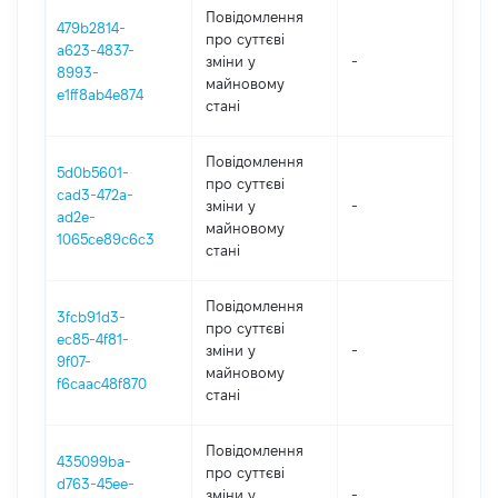
Повідомлення
479b2814-
про суттєві
a623-4837-
зміни y
-
202
8993-
майновому
e1ff8ab4e874
стані
Повідомлення
5d0b5601-
про суттєві
cad3-472a-
зміни y
-
202
ad2e-
майновому
1065ce89c6c3
стані
Повідомлення
3fcb91d3-
про суттєві
ec85-4f81-
зміни y
-
202
9f07-
майновому
f6caac48f870
стані
Повідомлення
435099ba-
про суттєві
d763-45ee-
зміни y
-
202