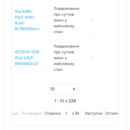
Повідомлення
f0ac4d80-
про суттєві
61b3-4c80-
зміни y
-
202
9ced-
майновому
8c75bf00bbcc
стані
Повідомлення
4727913f-f538-
про суттєві
41a2-b7b3-
зміни y
-
202
89414e67ac27
майновому
стані
1 - 10 з 238
Перша
Попередня
Сторінка
з
24
Наступна
Остання