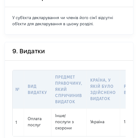
У суб'єкта декларування чи членів його сім'ї відсутні
об'єкти для декларування в цьому розділі.
9. Видатки
ПРЕДМЕТ
КРАЇНА, У
ПРАВОЧИНУ,
ВИД
ЯКІЙ БУЛО
РОЗМ
№
ЯКИЙ
ВИДАТКУ
ЗДІЙСНЕНО
ВИДАТ
СПРИЧИНИВ
ВИДАТОК
ВИДАТОК
Інше
/
Оплата
послуги з
Україна
139962
1
послуг
охорони