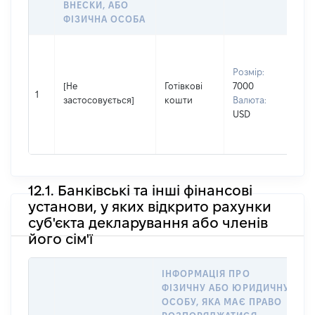
ВНЕСКИ, АБО
ФІЗИЧНА ОСОБА
Вла
Прі
Розмір:
ГА
[Не
Готівкові
7000
Ім'
1
застосовується]
кошти
Валюта:
По 
USD
ная
АН
12.1. Банківські та інші фінансові
установи, у яких відкрито рахунки
суб'єкта декларування або членів
його сім'ї
ІНФОРМАЦІЯ ПРО
ФІЗИЧНУ АБО ЮРИДИЧНУ
І
ОСОБУ, ЯКА МАЄ ПРАВО