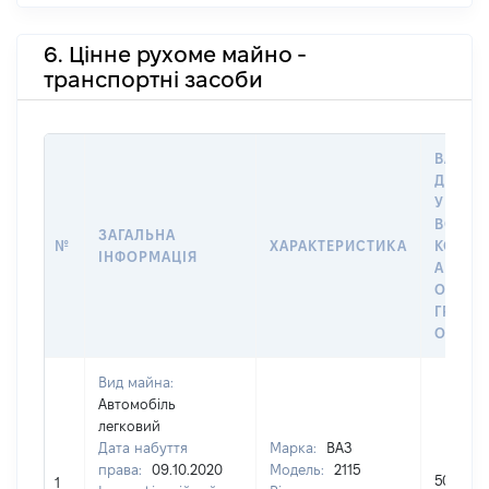
6. Цінне рухоме майно -
транспортні засоби
ВАРТІС
ДАТУ 
У ВЛАС
ВОЛОД
ЗАГАЛЬНА
№
ХАРАКТЕРИСТИКА
КОРИС
ІНФОРМАЦІЯ
АБО З
ОСТА
ГРОШ
ОЦІНК
Вид майна:
Автомобіль
легковий
Дата набуття
Марка:
ВАЗ
права:
09.10.2020
Модель:
2115
50000
1