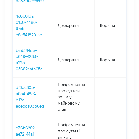
9e3390ec5ce0
4c6b0fda-
01c0-4460-
Декларація
Щорічна
202
97e5-
c9c3418201ac
b69344d3-
c649-4283-
Декларація
Щорічна
202
a225-
05682eafb65e
Повідомлення
df0ac805-
про суттєві
a054-48e4-
зміни y
-
202
b12d-
майновому
ededca03b6ed
стані
Повідомлення
c36b6292-
про суттєві
ae72-44a1-
зміни y
-
202