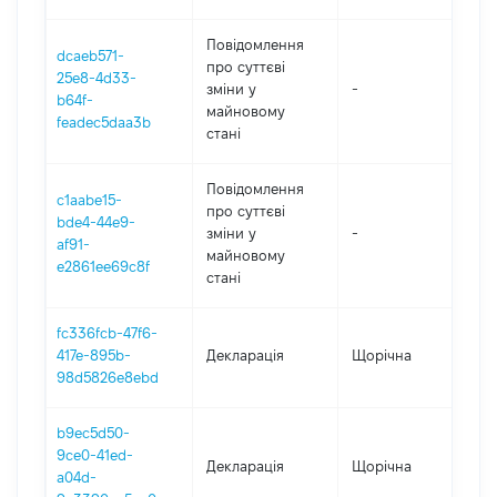
Повідомлення
dcaeb571-
про суттєві
25e8-4d33-
зміни y
-
20
b64f-
майновому
feadec5daa3b
стані
Повідомлення
c1aabe15-
про суттєві
bde4-44e9-
зміни y
-
202
af91-
майновому
e2861ee69c8f
стані
fc336fcb-47f6-
417e-895b-
Декларація
Щорічна
202
98d5826e8ebd
b9ec5d50-
9ce0-41ed-
Декларація
Щорічна
20
a04d-