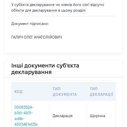
У суб'єкта декларування чи членів його сім'ї відсутні
об'єкти для декларування в цьому розділі.
Документ підписано:
ГАЛИЧ ОЛЕГ АНАТОЛІЙОВИЧ
Інші документи суб'єкта
декларування
ТИП
ТИП
КОД
ПЕ
ДОКУМЕНТА
ДЕКЛАРАЦІЇ
00083524-
b7d1-493f-
Декларація
Щорічна
202
ad4b-
4303461ef25c