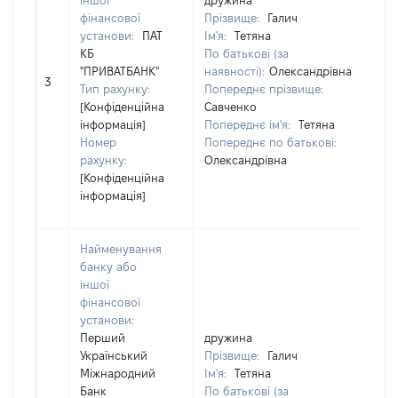
іншої
дружина
д
фінансової
Прізвище:
Галич
П
установи:
ПАТ
Ім'я:
Тетяна
І
КБ
По батькові (за
П
"ПРИВАТБАНК"
наявності):
Олександрівна
н
3
Тип рахунку:
Попереднє прізвище:
П
[Конфіденційна
Савченко
С
інформація]
Попереднє ім'я:
Тетяна
П
Номер
Попереднє по батькові:
П
рахунку:
Олександрівна
О
[Конфіденційна
інформація]
Найменування
банку або
іншої
фінансової
установи:
Перший
дружина
д
Український
Прізвище:
Галич
П
Міжнародний
Ім'я:
Тетяна
І
Банк
По батькові (за
П