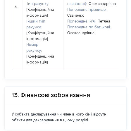
Тип рахунку:
наявності):
Олександрівна
н
4
[Конфіденційна
Попереднє прізвище:
П
інформація]
Савченко
С
Інший тип
Попереднє ім'я:
Тетяна
П
рахунку:
Попереднє по батькові:
П
[Конфіденційна
Олександрівна
О
інформація]
Номер
рахунку:
[Конфіденційна
інформація]
13. Фінансові зобов'язання
У суб'єкта декларування чи членів його сім'ї відсутні
об'єкти для декларування в цьому розділі.