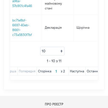
a96a-
майновому
57b901c4fa46
стані
bc71e8bf-
6697-40eb-
Декларація
Щорічна
201
8661-
c73a5830f7bf
1 - 10 з 11
Перша
Попередня
Сторінка
з
2
Наступна
Остання
ПРО РЕЄСТР