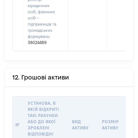
юридичних
осіб, фізичних
осіб –
підприємців та
громадських
формувань:
38024489
12. Грошові активи
УСТАНОВА, В
ЯКІЙ ВІДКРИТІ
ТАКІ РАХУНКИ
ІН
АБО ДО ЯКОЇ
ВИД
РОЗМІР
№
ЩО
ЗРОБЛЕНІ
АКТИВУ
АКТИВУ
НА
ВІДПОВІДНІ