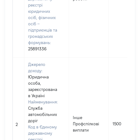
реєстрі
юридичних
осіб, фізичних
осіб –
підприємців та
громадських
формувань:
25891336
Джерело
доходу:
Юридична
особа,
зареєстрована
в Україні
Найменування:
Служба
автомобільних
Інше
доріг
Профспілкові
1500
2
Код в Єдиному
виплати
державному
реєстрі