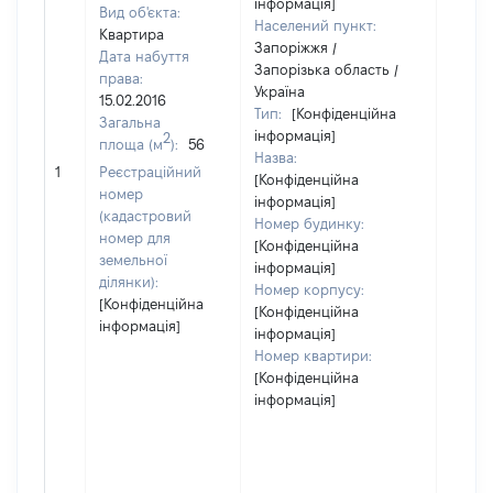
інформація]
Вид об'єкта:
Населений пункт:
Квартира
Запоріжжя /
Дата набуття
Запорізька область /
права:
Україна
15.02.2016
Тип:
[Конфіденційна
Загальна
інформація]
2
площа (м
):
56
Назва:
[Не ві
1
Реєстраційний
[Конфіденційна
номер
інформація]
(кадастровий
Номер будинку:
номер для
[Конфіденційна
земельної
інформація]
ділянки):
Номер корпусу:
[Конфіденційна
[Конфіденційна
інформація]
інформація]
Номер квартири:
[Конфіденційна
інформація]