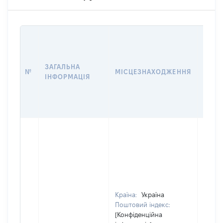
ВАРТ
ДАТУ
НАБУ
ЗАГАЛЬНА
ПРАВ
№
МІСЦЕЗНАХОДЖЕННЯ
ІНФОРМАЦІЯ
ЗА
ОСТ
ГРО
ОЦІ
Країна:
Україна
Поштовий індекс:
[Конфіденційна