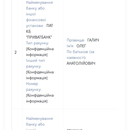
Найменування
банку або
іншої
фінансової
установи:
ПАТ
КБ
"ПРИВАТБАНК"
Прізвище:
ГАЛИЧ
П
Тип рахунку:
Ім'я:
ОЛЕГ
І
[Конфіденційна
По батькові (за
П
2
інформація]
наявності):
н
Інший тип
АНАТОЛІЙОВИЧ
А
рахунку:
[Конфіденційна
інформація]
Номер
рахунку:
[Конфіденційна
інформація]
Найменування
банку або