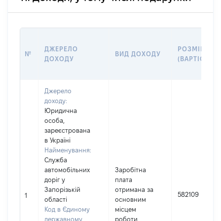
ДЖЕРЕЛО
РОЗМІР
№
ВИД ДОХОДУ
ДОХОДУ
(ВАРТІСТЬ)
Джерело
доходу:
Юридична
особа,
зареєстрована
в Україні
Найменування:
Служба
автомобільних
Заробітна
доріг у
плата
Запорізькій
отримана за
582109
1
області
основним
Код в Єдиному
місцем
державному
роботи