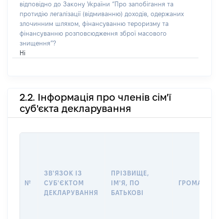
відповідно до Закону України “Про запобігання та
протидію легалізації (відмиванню) доходів, одержаних
злочинним шляхом, фінансуванню тероризму та
фінансуванню розповсюдження зброї масового
знищення”?
Ні
2.2. Інформація про членів сім'ї
суб'єкта декларування
ЗВ'ЯЗОК ІЗ
ПРІЗВИЩЕ,
№
СУБ'ЄКТОМ
ІМ'Я, ПО
ГРОМАДЯН
ДЕКЛАРУВАННЯ
БАТЬКОВІ