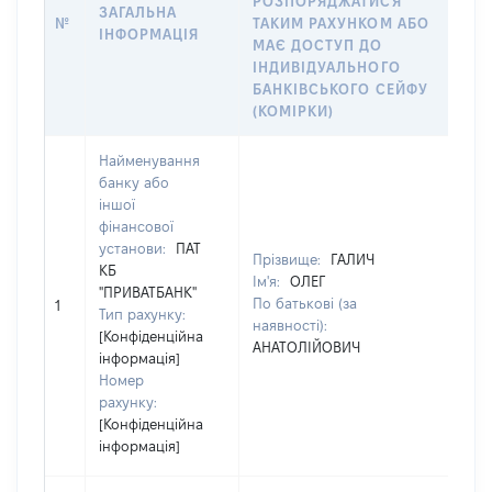
РОЗПОРЯДЖАТИСЯ
ЗАГАЛЬНА
О
№
ТАКИМ РАХУНКОМ АБО
ІНФОРМАЦІЯ
Р
МАЄ ДОСТУП ДО
С
ІНДИВІДУАЛЬНОГО
А
БАНКІВСЬКОГО СЕЙФУ
(КОМІРКИ)
Найменування
банку або
іншої
фінансової
установи:
ПАТ
Прізвище:
ГАЛИЧ
П
КБ
Ім'я:
ОЛЕГ
І
"ПРИВАТБАНК"
По батькові (за
П
1
Тип рахунку:
наявності):
н
[Конфіденційна
АНАТОЛІЙОВИЧ
А
інформація]
Номер
рахунку:
[Конфіденційна
інформація]