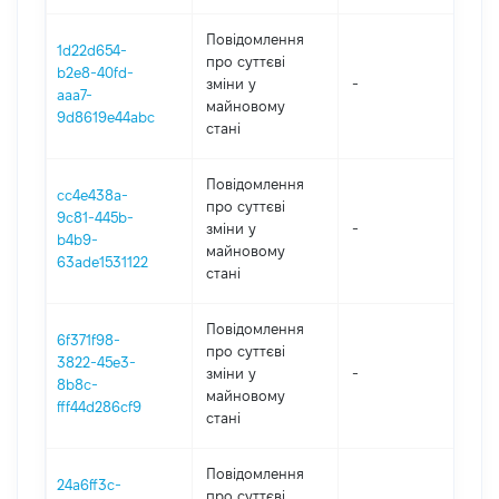
Повідомлення
1d22d654-
про суттєві
b2e8-40fd-
зміни y
-
202
aaa7-
майновому
9d8619e44abc
стані
Повідомлення
cc4e438a-
про суттєві
9c81-445b-
зміни y
-
202
b4b9-
майновому
63ade1531122
стані
Повідомлення
6f371f98-
про суттєві
3822-45e3-
зміни y
-
202
8b8c-
майновому
fff44d286cf9
стані
Повідомлення
24a6ff3c-
про суттєві