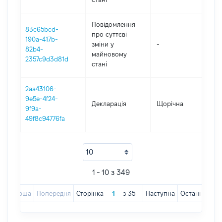
Повідомлення
83c65bcd-
про суттєві
190a-417b-
зміни y
-
202
82b4-
майновому
2357c9d3d81d
стані
2aa43106-
9e5e-4f24-
Декларація
Щорічна
202
9f9a-
49f8c94776fa
1 - 10 з 349
Перша
Попередня
Сторінка
з
35
Наступна
Остання