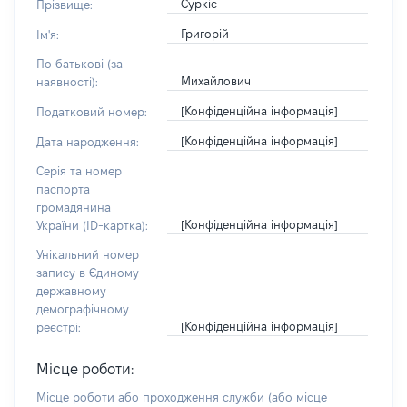
Суркіс
Прізвище:
Григорій
Ім'я:
По батькові (за
Михайлович
наявності):
[Конфіденційна інформація]
Податковий номер:
[Конфіденційна інформація]
Дата народження:
Серія та номер
паспорта
громадянина
[Конфіденційна інформація]
України (ID-картка):
Унікальний номер
запису в Єдиному
державному
демографічному
[Конфіденційна інформація]
реєстрі:
Місце роботи:
Місце роботи або проходження служби
(або місце