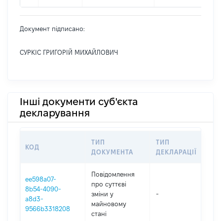
Документ підписано:
СУРКІС ГРИГОРІЙ МИХАЙЛОВИЧ
Інші документи суб'єкта
декларування
ТИП
ТИП
КОД
ПЕ
ДОКУМЕНТА
ДЕКЛАРАЦІЇ
Повідомлення
ee598a07-
про суттєві
8b54-4090-
зміни y
-
202
a8d3-
майновому
9566b3318208
стані