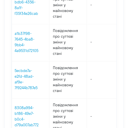
bdb6-4356-
зміни y
-
202
8a1f-
майновому
f35f34e26cab
стані
Повідомлення
a1b37f98-
про суттєві
7645-4ba8-
зміни y
-
202
9bb4-
майновому
4a9531d72105
стані
Повідомлення
5ecbde7a-
про суттєві
e2fd-48ad-
зміни y
-
202
af9e-
майновому
7f9244b787e5
стані
Повідомлення
8308a994-
про суттєві
b186-49e7-
зміни y
-
202
b0c4-
майновому
d79a007ab772
стані