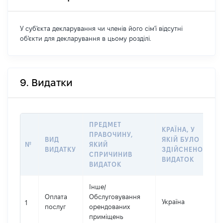
У суб'єкта декларування чи членів його сім'ї відсутні
об'єкти для декларування в цьому розділі.
9. Видатки
ПРЕДМЕТ
КРАЇНА, У
ПРАВОЧИНУ,
ВИД
ЯКІЙ БУЛО
Р
№
ЯКИЙ
ВИДАТКУ
ЗДІЙСНЕНО
В
СПРИЧИНИВ
ВИДАТОК
ВИДАТОК
Інше
/
Оплата
Обслуговування
Україна
15
1
послуг
орендованих
приміщень