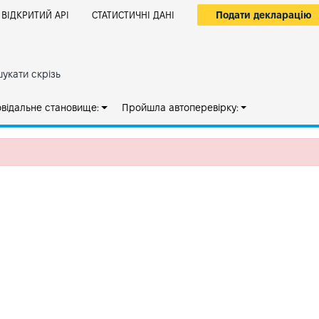
Подати декларацію
ВІДКРИТИЙ АРІ
СТАТИСТИЧНІ ДАНІ
укати скрізь
овідальне становище:
Пройшла автоперевірку: