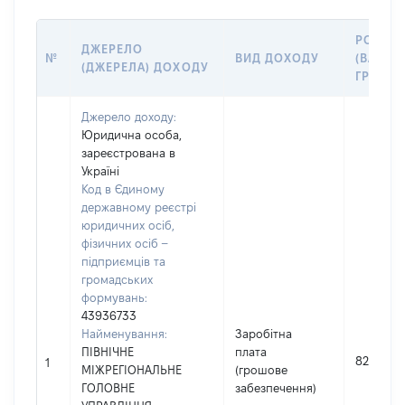
РОЗМІ
ДЖЕРЕЛО
№
ВИД ДОХОДУ
(ВАРТІС
(ДЖЕРЕЛА) ДОХОДУ
ГРН
Джерело доходу:
Юридична особа,
зареєстрована в
Україні
Код в Єдиному
державному реєстрі
юридичних осіб,
фізичних осіб –
підприємців та
громадських
формувань:
43936733
Найменування:
Заробітна
ПІВНІЧНЕ
плата
82846
1
МІЖРЕГІОНАЛЬНЕ
(грошове
ГОЛОВНЕ
забезпечення)