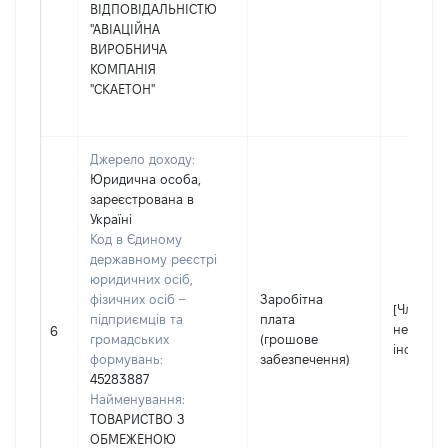
ВІДПОВІДАЛЬНІСТЮ
"АВІАЦІЙНА
ВИРОБНИЧА
КОМПАНІЯ
"СКАЕТОН"
Джерело доходу:
Юридична особа,
зареєстрована в
Україні
Код в Єдиному
державному реєстрі
юридичних осіб,
фізичних осіб –
Заробітна
[Член сім
підприємців та
плата
не надав
6
громадських
(грошове
інформа
формувань:
забезпечення)
45283887
Найменування:
ТОВАРИСТВО З
ОБМЕЖЕНОЮ