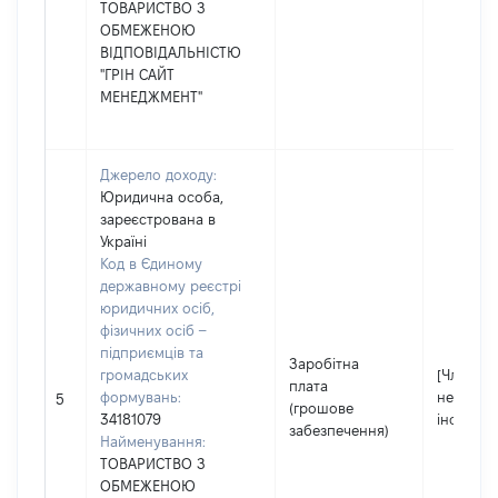
ТОВАРИСТВО З
ОБМЕЖЕНОЮ
ВІДПОВІДАЛЬНІСТЮ
"ГРІН САЙТ
МЕНЕДЖМЕНТ"
Джерело доходу:
Юридична особа,
зареєстрована в
Україні
Код в Єдиному
державному реєстрі
юридичних осіб,
фізичних осіб –
підприємців та
Заробітна
громадських
[Член сім
плата
формувань:
не надав
5
(грошове
34181079
інформа
забезпечення)
Найменування:
ТОВАРИСТВО З
ОБМЕЖЕНОЮ