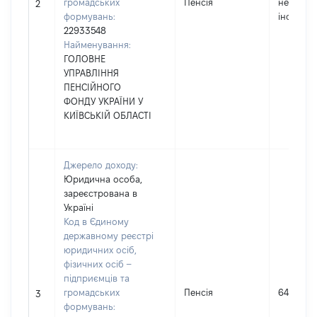
громадських
Пенсія
не надав
2
формувань:
інформа
22933548
Найменування:
ГОЛОВНЕ
УПРАВЛІННЯ
ПЕНСІЙНОГО
ФОНДУ УКРАЇНИ У
КИЇВСЬКІЙ ОБЛАСТІ
Джерело доходу:
Юридична особа,
зареєстрована в
Україні
Код в Єдиному
державному реєстрі
юридичних осіб,
фізичних осіб –
підприємців та
громадських
Пенсія
64364
3
формувань: