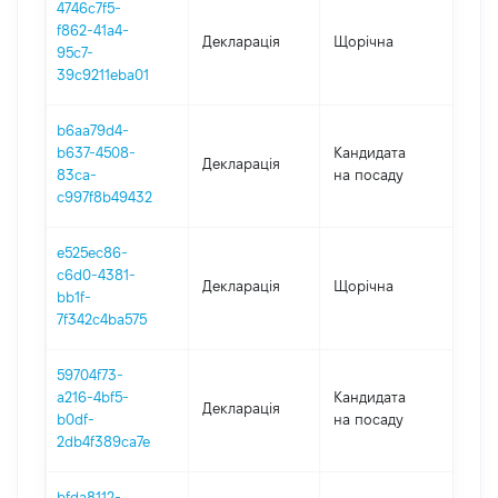
4746c7f5-
f862-41a4-
Декларація
Щорічна
2021
95c7-
39c9211eba01
b6aa79d4-
b637-4508-
Кандидата
Декларація
202
83ca-
на посаду
c997f8b49432
e525ec86-
c6d0-4381-
Декларація
Щорічна
202
bb1f-
7f342c4ba575
59704f73-
a216-4bf5-
Кандидата
Декларація
2019
b0df-
на посаду
2db4f389ca7e
bfda8112-