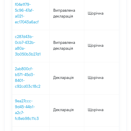
f04e1f79-
5c96-47af-
Виправлена
Щорічна
202
a021-
декларація
ec17043a6acf
c287d43b-
0cb7-432b-
Виправлена
Щорічна
2021
a80a-
декларація
3b050b3b27d1
2ab800cf-
b571-45d3-
Декларація
Щорічна
202
8401-
c92cd03c18c2
9ea27ccc-
9d45-44b1-
Декларація
Щорічна
202
a2c7-
fc8eb98c11c3