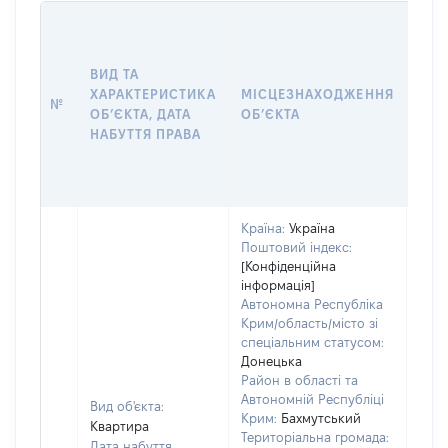
ВАР
ДАТ
НАБ
ВИД ТА
ПРА
ХАРАКТЕРИСТИКА
МІСЦЕЗНАХОДЖЕННЯ
№
ЗА
ОБʼЄКТА, ДАТА
ОБʼЄКТА
ОС
НАБУТТЯ ПРАВА
ГР
ОЦІ
ГРН
Країна:
Україна
Поштовий індекс:
[Конфіденційна
інформація]
Автономна Республіка
Крим/область/місто зі
спеціальним статусом:
Донецька
Район в області та
Автономній Республіці
Вид об'єкта:
Крим:
Бахмутський
Квартира
Територіальна громада:
Дата набуття