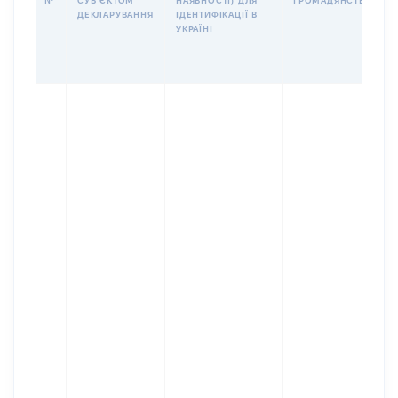
№
СУБʼЄКТОМ
НАЯВНОСТІ) ДЛЯ
ГРОМАДЯНСТВО
ДЕКЛАРУВАННЯ
ІДЕНТИФІКАЦІЇ В
УКРАЇНІ