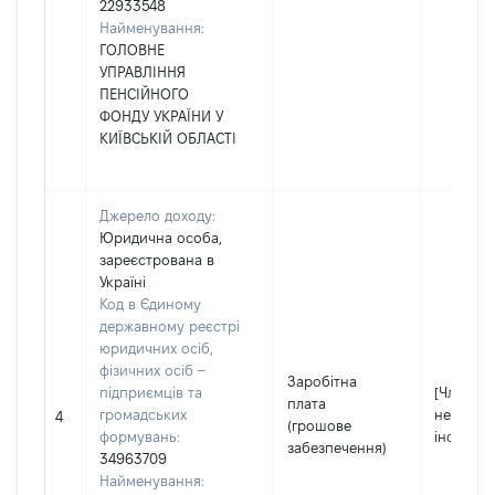
22933548
Найменування:
ГОЛОВНЕ
УПРАВЛІННЯ
ПЕНСІЙНОГО
ФОНДУ УКРАЇНИ У
КИЇВСЬКІЙ ОБЛАСТІ
Джерело доходу:
Юридична особа,
зареєстрована в
Україні
Код в Єдиному
державному реєстрі
юридичних осіб,
фізичних осіб –
Заробітна
підприємців та
[Член сім
плата
громадських
не надав
4
(грошове
формувань:
інформа
забезпечення)
34963709
Найменування: