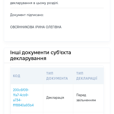
декларування в цьому розділі.
Документ підписано:
ОВСЯННИКОВА ІРИНА ОЛЕГІВНА
Інші документи суб'єкта
декларування
ТИП
ТИП
КОД
ПЕР
ДОКУМЕНТА
ДЕКЛАРАЦІЇ
200c6f09-
01.0
1fa7-4cb9-
Перед
Декларація
-
a734-
звільненням
16.0
fff8840a93b4