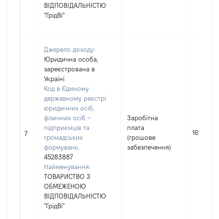
ВІДПОВІДАЛЬНІСТЮ
"ГрідВі"
Джерело доходу:
Юридична особа,
зареєстрована в
Україні
Код в Єдиному
державному реєстрі
юридичних осіб,
фізичних осіб –
Заробітна
підприємців та
плата
161676
7
громадських
(грошове
формувань:
забезпечення)
45283887
Найменування:
ТОВАРИСТВО З
ОБМЕЖЕНОЮ
ВІДПОВІДАЛЬНІСТЮ
"ГрідВі"