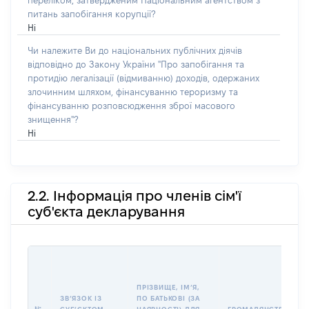
переліком, затвердженим Національним агентством з
питань запобігання корупції?
Ні
Чи належите Ви до національних публічних діячів
відповідно до Закону України "Про запобігання та
протидію легалізації (відмиванню) доходів, одержаних
злочинним шляхом, фінансуванню тероризму та
фінансуванню розповсюдження зброї масового
знищення"?
Ні
2.2. Інформація про членів сім'ї
суб'єкта декларування
ПРІЗВИЩЕ, ІМʼЯ,
ЗВʼЯЗОК ІЗ
ПО БАТЬКОВІ (ЗА