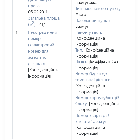
Бахмутська
права:
Тип населеного пункту:
05.02.2011
Місто
Загальна площа
Населений пункт:
2
(м
):
41,1
Бахмут
[Не 
1
Реєстраційний
Район у місті:
[Конфіденційна
номер
інформація]
(кадастровий
Тип:
[Конфіденційна
номер для
інформація]
земельної
Назва:
[Конфіденційна
ділянки):
інформація]
[Конфіденційна
Номер будинку/
інформація]
земельної ділянки:
[Конфіденційна
інформація]
Номер корпусу/секції/
блоку:
[Конфіденційна
інформація]
Номер квартири/
кімнати/гаражу:
[Конфіденційна
інформація]