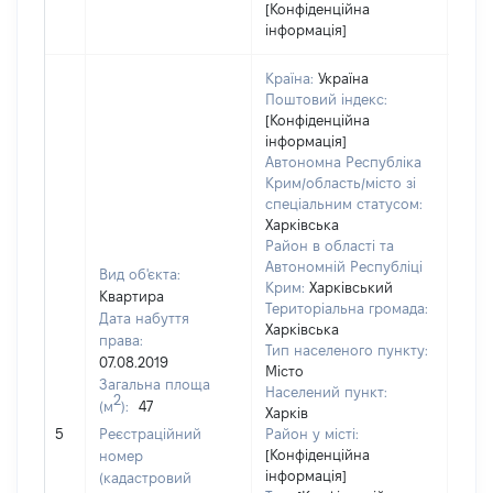
[Конфіденційна
інформація]
Країна:
Україна
Поштовий індекс:
[Конфіденційна
інформація]
Автономна Республіка
Крим/область/місто зі
спеціальним статусом:
Харківська
Район в області та
Автономній Республіці
Вид об'єкта:
Крим:
Харківський
Квартира
Територіальна громада:
Дата набуття
Харківська
права:
Тип населеного пункту:
07.08.2019
Місто
Загальна площа
652
Населений пункт:
2
(м
):
47
Тип 
Харків
обʼє
5
Реєстраційний
Район у місті:
варт
[Конфіденційна
номер
інформація]
набу
(кадастровий