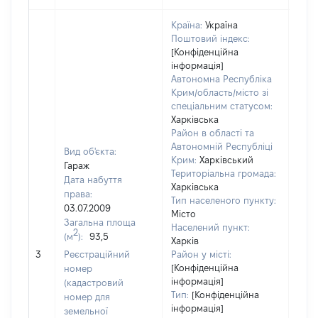
Країна:
Україна
Поштовий індекс:
[Конфіденційна
інформація]
Автономна Республіка
Крим/область/місто зі
спеціальним статусом:
Харківська
Район в області та
Автономній Республіці
Вид об'єкта:
Крим:
Харківський
Гараж
Територіальна громада:
Дата набуття
Харківська
права:
Тип населеного пункту:
03.07.2009
Місто
Загальна площа
Населений пункт:
2
(м
):
93,5
Харків
[Не
3
Реєстраційний
Район у місті:
заст
[Конфіденційна
номер
інформація]
(кадастровий
Тип:
[Конфіденційна
номер для
інформація]
земельної