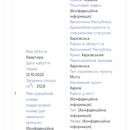
Поштовий індекс:
[Конфіденційна
інформація]
Автономна Республіка
Крим/область/місто зі
спеціальним статусом:
Харківська
Район в області та
Автономній Республіці
Вид об'єкта:
Крим:
Харківський
Квартира
Територіальна громада:
Дата набуття
Харківська
права:
Тип населеного пункту:
12.10.2023
Місто
Загальна площа
Населений пункт:
2
(м
):
212,8
Харків
[Не
1
Реєстраційний
Район у місті:
заст
[Конфіденційна
номер
інформація]
(кадастровий
Тип:
[Конфіденційна
номер для
інформація]
земельної
Назва:
[Конфіденційна
ділянки):
інформація]
[Конфіденційна