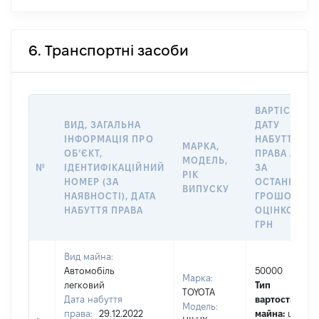
6. Транспортні засоби
ВАРТІСТЬ Н
ВИД, ЗАГАЛЬНА
ДАТУ
ІНФОРМАЦІЯ ПРО
НАБУТТЯ
МАРКА,
ОБʼЄКТ,
ПРАВА АБО
МОДЕЛЬ,
№
ІДЕНТИФІКАЦІЙНИЙ
ЗА
РІК
НОМЕР (ЗА
ОСТАННЬО
ВИПУСКУ
НАЯВНОСТІ), ДАТА
ГРОШОВОЮ
НАБУТТЯ ПРАВА
ОЦІНКОЮ,
ГРН
Вид майна:
Автомобіль
50000
Марка:
легковий
Тип
TOYOTA
Дата набуття
вартості
Модель:
права:
29.12.2022
майна:
це