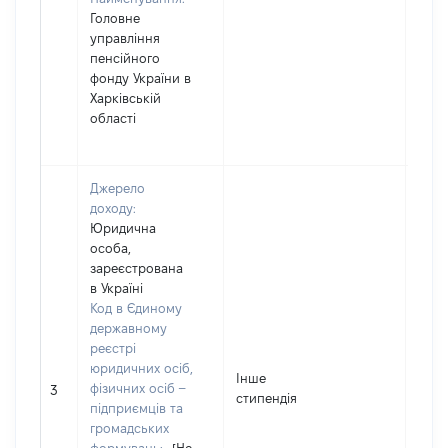
Головне
управління
пенсійного
фонду України в
Харківській
області
Джерело
доходу:
Юридична
особа,
зареєстрована
в Україні
Код в Єдиному
державному
реєстрі
юридичних осіб,
[Член
Інше
фізичних осіб –
не н
3
стипендія
підприємців та
інфо
громадських