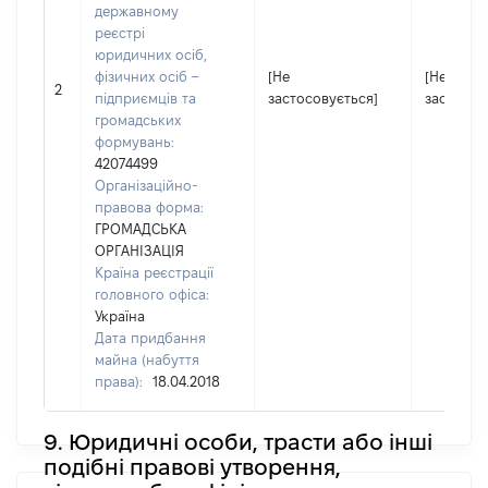
державному
реєстрі
юридичних осіб,
фізичних осіб –
[Не
[Не
2
підприємців та
застосовується]
застосов
громадських
формувань:
42074499
Організаційно-
правова форма:
ГРОМАДСЬКА
ОРГАНІЗАЦІЯ
Країна реєстрації
головного офіса:
Україна
Дата придбання
майна (набуття
права):
18.04.2018
9. Юридичні особи, трасти або інші
подібні правові утворення,