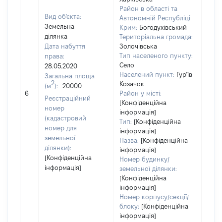
Район в області та
Вид об'єкта:
Автономній Республіці
Земельна
Крим:
Богодухівський
ділянка
Територіальна громада:
Дата набуття
Золочівська
Тип населеного пункту:
права:
Село
28.05.2020
7511
Населений пункт:
Гур’їв
Загальна площа
Тип 
2
Козачок
(м
):
20000
обʼє
6
Район у місті:
Реєстраційний
варт
[Конфіденційна
номер
інформація]
набу
(кадастровий
Тип:
[Конфіденційна
номер для
інформація]
земельної
Назва:
[Конфіденційна
ділянки):
інформація]
[Конфіденційна
Номер будинку/
інформація]
земельної ділянки:
[Конфіденційна
інформація]
Номер корпусу/секції/
блоку:
[Конфіденційна
інформація]