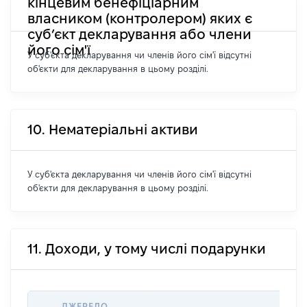
кінцевим бенефіціарним
власником (контролером) яких є
суб’єкт декларування або члени
його сім'ї
У суб'єкта декларування чи членів його сім'ї відсутні
об'єкти для декларування в цьому розділі.
10. Нематеріальні активи
У суб'єкта декларування чи членів його сім'ї відсутні
об'єкти для декларування в цьому розділі.
11. Доходи, у тому числі подарунки
ДЖЕРЕЛО
РОЗ