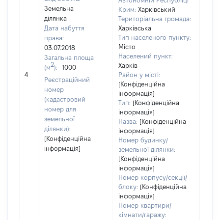
Автономній Республіці
Земельна
Крим:
Харківський
ділянка
Територіальна громада:
Дата набуття
Харківська
Тип населеного пункту:
права:
Місто
03.07.2018
Населений пункт:
Загальна площа
2
Харків
(м
):
1000
[Не
4
Район у місті:
заст
Реєстраційний
[Конфіденційна
номер
інформація]
(кадастровий
Тип:
[Конфіденційна
номер для
інформація]
земельної
Назва:
[Конфіденційна
ділянки):
інформація]
[Конфіденційна
Номер будинку/
інформація]
земельної ділянки:
[Конфіденційна
інформація]
Номер корпусу/секції/
блоку:
[Конфіденційна
інформація]
Номер квартири/
кімнати/гаражу: