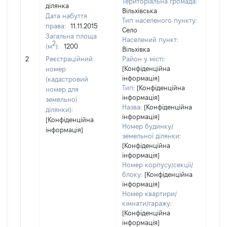
Територіальна громада:
ділянка
Вільхівська
Дата набуття
Тип населеного пункту:
права:
11.11.2015
Село
Загальна площа
Населений пункт:
2
(м
):
1200
Вільхівка
[Не
2
Реєстраційний
Район у місті:
заст
[Конфіденційна
номер
інформація]
(кадастровий
Тип:
[Конфіденційна
номер для
інформація]
земельної
Назва:
[Конфіденційна
ділянки):
інформація]
[Конфіденційна
Номер будинку/
інформація]
земельної ділянки:
[Конфіденційна
інформація]
Номер корпусу/секції/
блоку:
[Конфіденційна
інформація]
Номер квартири/
кімнати/гаражу:
[Конфіденційна
інформація]