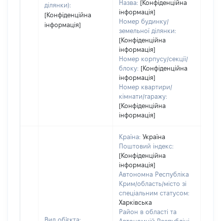
Назва:
[Конфіденційна
ділянки):
інформація]
[Конфіденційна
Номер будинку/
інформація]
земельної ділянки:
[Конфіденційна
інформація]
Номер корпусу/секції/
блоку:
[Конфіденційна
інформація]
Номер квартири/
кімнати/гаражу:
[Конфіденційна
інформація]
Країна:
Україна
Поштовий індекс:
[Конфіденційна
інформація]
Автономна Республіка
Крим/область/місто зі
спеціальним статусом:
Харківська
Район в області та
Вид об'єкта: