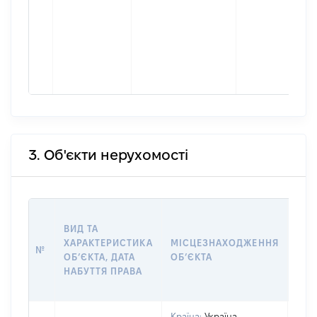
3. Об'єкти нерухомості
ВАР
ВИД ТА
ДАТ
ХАРАКТЕРИСТИКА
МІСЦЕЗНАХОДЖЕННЯ
ПРА
№
ОБʼЄКТА, ДАТА
ОБʼЄКТА
ОС
НАБУТТЯ ПРАВА
ГР
ОЦІ
Країна:
Україна