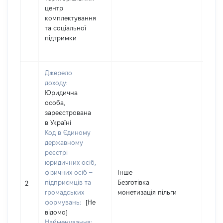
центр
комплектування
та соціальної
підтримки
Джерело
доходу:
Юридична
особа,
зареєстрована
в Україні
Код в Єдиному
державному
реєстрі
юридичних осіб,
фізичних осіб –
Інше
підприємців та
Безготівка
1700
2
громадських
монетизація пільги
формувань:
[Не
відомо]
Найменування: