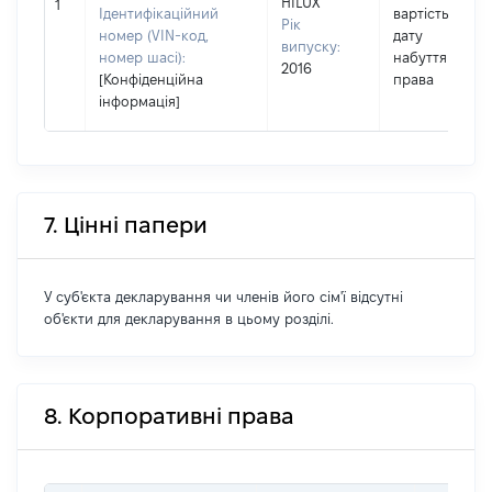
HILUX
1
Ідентифікаційний
вартість на
Рік
номер (VIN-код,
дату
випуску:
номер шасі):
набуття
2016
[Конфіденційна
права
інформація]
7. Цінні папери
У суб'єкта декларування чи членів його сім'ї відсутні
об'єкти для декларування в цьому розділі.
8. Корпоративні права