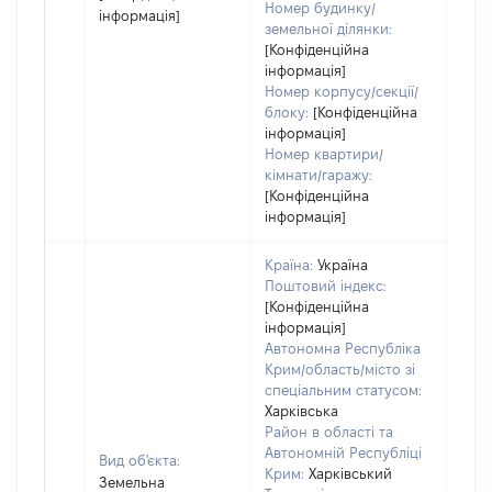
Номер будинку/
інформація]
земельної ділянки:
[Конфіденційна
інформація]
Номер корпусу/секції/
блоку:
[Конфіденційна
інформація]
Номер квартири/
кімнати/гаражу:
[Конфіденційна
інформація]
Країна:
Україна
Поштовий індекс:
[Конфіденційна
інформація]
Автономна Республіка
Крим/область/місто зі
спеціальним статусом:
Харківська
Район в області та
Автономній Республіці
Вид об'єкта:
Крим:
Харківський
Земельна