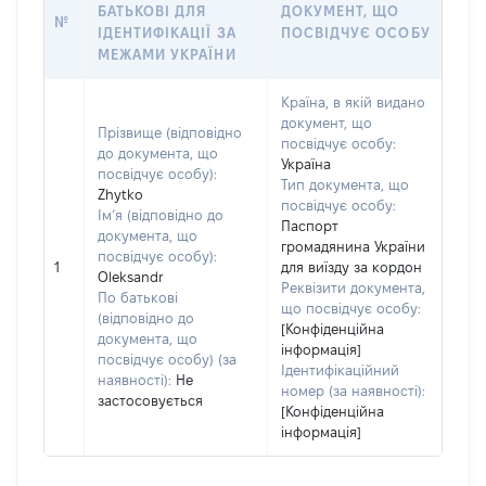
БАТЬКОВІ ДЛЯ
ДОКУМЕНТ, ЩО
№
ІДЕНТИФІКАЦІЇ ЗА
ПОСВІДЧУЄ ОСОБУ
МЕЖАМИ УКРАЇНИ
Країна, в якій видано
документ, що
Прізвище (відповідно
посвідчує особу:
до документа, що
Україна
посвідчує особу):
Тип документа, що
Zhytko
посвідчує особу:
Ім’я (відповідно до
Паспорт
документа, що
громадянина України
посвідчує особу):
1
для виїзду за кордон
Oleksandr
Реквізити документа,
По батькові
що посвідчує особу:
(відповідно до
[Конфіденційна
документа, що
інформація]
посвідчує особу) (за
Ідентифікаційний
наявності):
Не
номер (за наявності):
застосовується
[Конфіденційна
інформація]