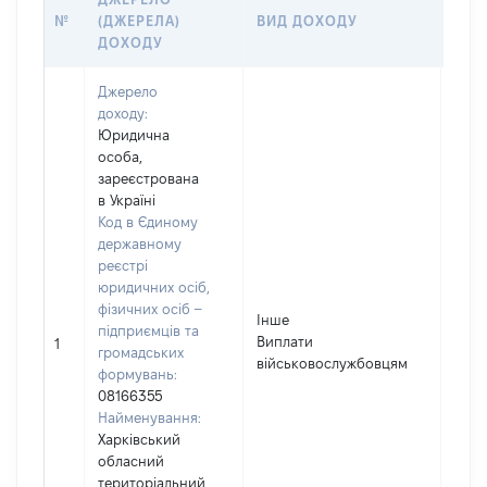
№
(ДЖЕРЕЛА)
ВИД ДОХОДУ
(ВАР
ДОХОДУ
ГРН
Джерело
доходу:
Юридична
особа,
зареєстрована
в Україні
Код в Єдиному
державному
реєстрі
юридичних осіб,
фізичних осіб –
Інше
підприємців та
Виплати
1078
1
громадських
військовослужбовцям
формувань:
08166355
Найменування:
Харківський
обласний
територіальний