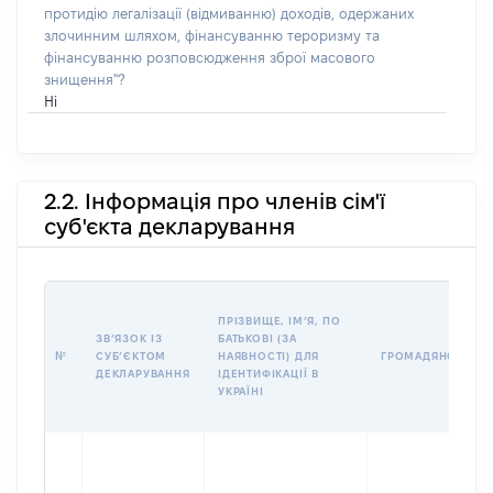
протидію легалізації (відмиванню) доходів, одержаних
злочинним шляхом, фінансуванню тероризму та
фінансуванню розповсюдження зброї масового
знищення"?
Ні
2.2. Інформація про членів сім'ї
суб'єкта декларування
ПРІЗВИЩЕ, ІМʼЯ, ПО
ЗВʼЯЗОК ІЗ
БАТЬКОВІ (ЗА
№
СУБʼЄКТОМ
НАЯВНОСТІ) ДЛЯ
ГРОМАДЯНСТВО
ДЕКЛАРУВАННЯ
ІДЕНТИФІКАЦІЇ В
УКРАЇНІ