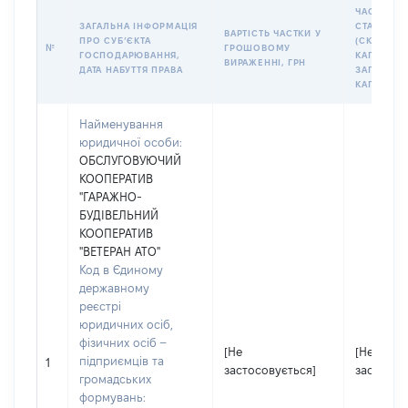
ЧАСТКА У
ЗАГАЛЬНА ІНФОРМАЦІЯ
СТАТУТНО
ВАРТІСТЬ ЧАСТКИ У
ПРО СУБʼЄКТА
(СКЛАДЕН
№
ГРОШОВОМУ
ГОСПОДАРЮВАННЯ,
КАПІТАЛІ 
ВИРАЖЕННІ, ГРН
ДАТА НАБУТТЯ ПРАВА
ЗАГАЛЬНО
КАПІТАЛУ)
Найменування
юридичної особи:
ОБСЛУГОВУЮЧИЙ
КООПЕРАТИВ
"ГАРАЖНО-
БУДІВЕЛЬНИЙ
КООПЕРАТИВ
"ВЕТЕРАН АТО"
Код в Єдиному
державному
реєстрі
юридичних осіб,
фізичних осіб –
[Не
[Не
підприємців та
1
застосовується]
застосов
громадських
формувань: