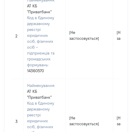
Найменування:
АТ КБ
"Приватбанк"
Код в Єдиному
державному
реєстрі
[Не
[Не
юридичних
2
застосовується]
застосо
осіб, фізичних
осіб –
підприємців та
громадських
формувань:
14360570
Найменування:
АТ КБ
"Приватбанк"
Код в Єдиному
державному
реєстрі
[Не
[Не
юридичних
3
застосовується]
застосо
осіб, фізичних