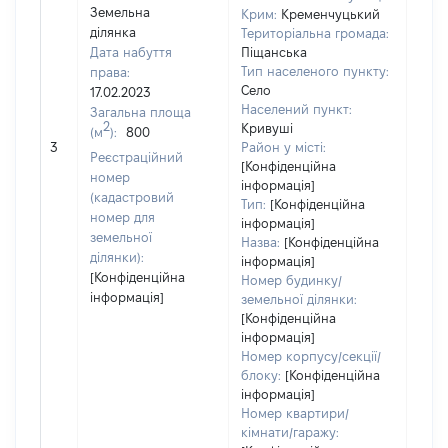
Земельна
Крим:
Кременчуцький
ділянка
Територіальна громада:
Дата набуття
Піщанська
Тип населеного пункту:
права:
Село
17.02.2023
Населений пункт:
Загальна площа
2
Кривуші
(м
):
800
[Не
3
Район у місті:
заст
Реєстраційний
[Конфіденційна
номер
інформація]
(кадастровий
Тип:
[Конфіденційна
номер для
інформація]
земельної
Назва:
[Конфіденційна
ділянки):
інформація]
[Конфіденційна
Номер будинку/
інформація]
земельної ділянки:
[Конфіденційна
інформація]
Номер корпусу/секції/
блоку:
[Конфіденційна
інформація]
Номер квартири/
кімнати/гаражу: