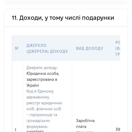
11. Доходи, у тому числі подарунки
РОЗМІР
ДЖЕРЕЛО
№
ВИД ДОХОДУ
(ВАРТІС
(ДЖЕРЕЛА) ДОХОДУ
ГРН
Джерело доходу:
Юридична особа,
зареєстрована в
Україні
Код в Єдиному
державному
реєстрі юридичних
осіб, фізичних осіб
– підприємців та
громадських
Заробітна
формувань:
плата
391137
1