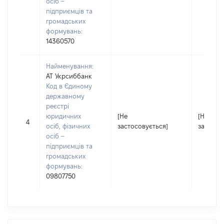
осіб –
підприємців та
громадських
формувань:
14360570
Найменування:
АТ Укрсиббанк
Код в Єдиному
державному
реєстрі
юридичних
[Не
[Не
4
осіб, фізичних
застосовується]
застосо
осіб –
підприємців та
громадських
формувань:
09807750