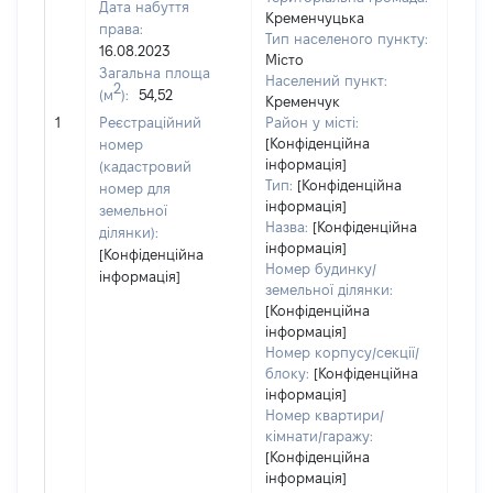
Дата набуття
Кременчуцька
права:
Тип населеного пункту:
16.08.2023
200
Місто
Загальна площа
Тип 
Населений пункт:
2
(м
):
54,52
обʼє
Кременчук
варт
1
Реєстраційний
Район у місті:
ост
[Конфіденційна
номер
інформація]
гро
(кадастровий
Тип:
[Конфіденційна
оці
номер для
інформація]
земельної
Назва:
[Конфіденційна
ділянки):
інформація]
[Конфіденційна
Номер будинку/
інформація]
земельної ділянки:
[Конфіденційна
інформація]
Номер корпусу/секції/
блоку:
[Конфіденційна
інформація]
Номер квартири/
кімнати/гаражу:
[Конфіденційна
інформація]