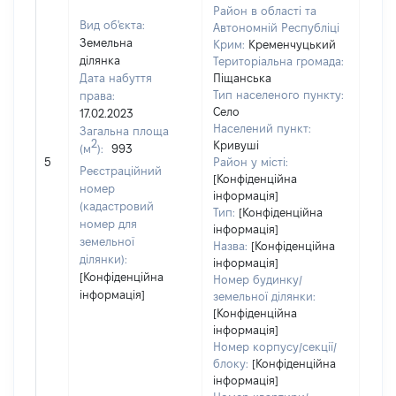
Район в області та
Вид об'єкта:
Автономній Республіці
Земельна
Крим:
Кременчуцький
ділянка
Територіальна громада:
Дата набуття
Піщанська
Тип населеного пункту:
права:
Село
17.02.2023
Населений пункт:
Загальна площа
2
Кривуші
(м
):
993
[Не
5
Район у місті:
заст
Реєстраційний
[Конфіденційна
номер
інформація]
(кадастровий
Тип:
[Конфіденційна
номер для
інформація]
земельної
Назва:
[Конфіденційна
ділянки):
інформація]
[Конфіденційна
Номер будинку/
інформація]
земельної ділянки:
[Конфіденційна
інформація]
Номер корпусу/секції/
блоку:
[Конфіденційна
інформація]