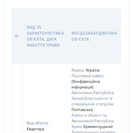
ВАР
ВИД ТА
ДАТ
ХАРАКТЕРИСТИКА
МІСЦЕЗНАХОДЖЕННЯ
ПРА
№
ОБʼЄКТА, ДАТА
ОБʼЄКТА
ОС
НАБУТТЯ ПРАВА
ГР
ОЦІ
Країна:
Україна
Поштовий індекс:
[Конфіденційна
інформація]
Автономна Республіка
Крим/область/місто зі
спеціальним статусом:
Полтавська
Район в області та
Автономній Республіці
Вид об'єкта:
Крим:
Кременчуцький
Квартира
Територіальна громада: