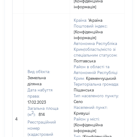
[Конфіденційна
інформація]
Країна:
Україна
Поштовий індекс:
[Конфіденційна
інформація]
Автономна Республіка
Крим/область/місто зі
спеціальним статусом:
Полтавська
Район в області та
Вид об'єкта:
Автономній Республіці
Земельна
Крим:
Кременчуцький
ділянка
Територіальна громада:
Дата набуття
Піщанська
Тип населеного пункту:
права:
Село
17.02.2023
Населений пункт:
Загальна площа
2
Кривуші
(м
):
814
[Не
4
Район у місті:
заст
Реєстраційний
[Конфіденційна
номер
інформація]
(кадастровий
Тип:
[Конфіденційна