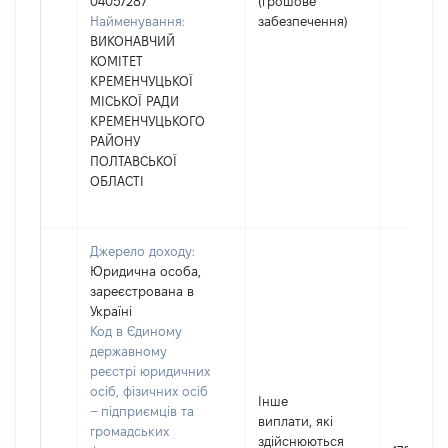
04057287
(грошове
Найменування:
забезпечення)
ВИКОНАВЧИЙ
КОМІТЕТ
КРЕМЕНЧУЦЬКОЇ
МІСЬКОЇ РАДИ
КРЕМЕНЧУЦЬКОГО
РАЙОНУ
ПОЛТАВСЬКОЇ
ОБЛАСТІ
Джерело доходу:
Юридична особа,
зареєстрована в
Україні
Код в Єдиному
державному
реєстрі юридичних
осіб, фізичних осіб
Інше
– підприємців та
виплати, які
громадських
здійснюються