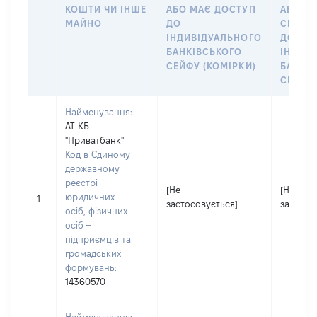
КОШТИ ЧИ ІНШЕ
АБО МАЄ ДОСТУП
АБО ЧЛ
МАЙНО
ДО
СІМ’Ї 
ІНДИВІДУАЛЬНОГО
ДОГОВ
БАНКІВСЬКОГО
ІНДИВ
СЕЙФУ (КОМІРКИ)
БАНКІ
СЕЙФУ 
Найменування:
АТ КБ
"Приватбанк"
Код в Єдиному
державному
реєстрі
[Не
[Не
юридичних
1
застосовується]
застосо
осіб, фізичних
осіб –
підприємців та
громадських
формувань:
14360570