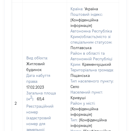
Країна:
Україна
Поштовий індекс:
[Конфіденційна
інформація]
Автономна Республіка
Крим/область/місто зі
спеціальним статусом:
Полтавська
Район в області та
Вид об'єкта:
Автономній Республіці
Житловий
Крим:
Кременчуцький
будинок
Територіальна громада:
Дата набуття
Піщанська
Тип населеного пункту:
права:
Село
17.02.2023
Населений пункт:
Загальна площа
2
Кривуші
(м
):
65,4
[Не
2
Район у місті:
заст
Реєстраційний
[Конфіденційна
номер
інформація]
(кадастровий
Тип:
[Конфіденційна
номер для
інформація]
земельної