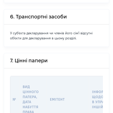
6. Транспортні засоби
У суб'єкта декларування чи членів його сім'ї відсутні
об'єкти для декларування в цьому розділі.
7. Цінні папери
ВИД
ЦІННОГО
ІНФОРМАЦІ
ПАПЕРА,
ЩОДО ПЕРЕ
№
ЕМІТЕНТ
ДАТА
В УПРАВЛІ
НАБУТТЯ
ІНШІЙ ОСО
ПРАВА