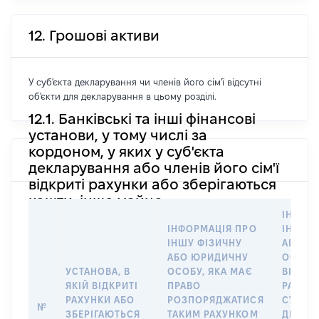
12. Грошові активи
У суб'єкта декларування чи членів його сім'ї відсутні
об'єкти для декларування в цьому розділі.
12.1. Банківські та інші фінансові
установи, у тому числі за
кордоном, у яких у суб'єкта
декларування або членів його сім'ї
відкриті рахунки або зберігаються
кошти, інше майно
ІНФОР
ІНФОРМАЦІЯ ПРО
ІНШУ 
ІНШУ ФІЗИЧНУ
АБО Ю
АБО ЮРИДИЧНУ
ОСОБУ,
УСТАНОВА, В
ОСОБУ, ЯКА МАЄ
ВІДКР
ЯКІЙ ВІДКРИТІ
ПРАВО
РАХУНО
РАХУНКИ АБО
РОЗПОРЯДЖАТИСЯ
СУБ’ЄК
№
ЗБЕРІГАЮТЬСЯ
ТАКИМ РАХУНКОМ
ДЕКЛА