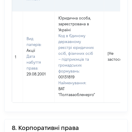
Юридична особа,
зареєстрована в
Україні
Код в Єдиному
Вид
державному
паперів:
реєстрі юридичних
Акції
осіб, фізичних осіб
[Не
Дата
1
– підприємців та
застосовуєть
набуття
громадських
права:
формувань:
29.08.2001
00131819
Найменування:
ВАТ
"Полтаваобленерго"
8. Корпоративні права