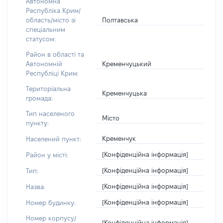
Автономна
Республіка Крим/
Полтавська
область/місто зі
спеціальним
статусом:
Район в області та
Кременчуцький
Автономній
Республіці Крим:
Територіальна
Кременчуцька
громада:
Тип населеного
Місто
пункту:
Кременчук
Населений пункт:
[Конфіденційна інформація]
Район у місті:
[Конфіденційна інформація]
Тип:
[Конфіденційна інформація]
Назва:
[Конфіденційна інформація]
Номер будинку:
Номер корпусу/
[Конфіденційна інформація]