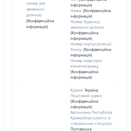
номер для
інформація]
земельної
Назва:
[Конфіденційна
ділянки):
інформація]
[Конфіденційна
Номер будинку/
інформація]
земельної ділянки:
[Конфіденційна
інформація]
Номер корпусу/секції/
блоку:
[Конфіденційна
інформація]
Номер квартири/
кімнати/гаражу:
[Конфіденційна
інформація]
Країна:
Україна
Поштовий індекс:
[Конфіденційна
інформація]
Автономна Республіка
Крим/область/місто зі
спеціальним статусом:
Полтавська