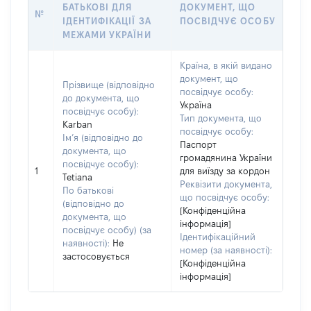
БАТЬКОВІ ДЛЯ
ДОКУМЕНТ, ЩО
№
ІДЕНТИФІКАЦІЇ ЗА
ПОСВІДЧУЄ ОСОБУ
МЕЖАМИ УКРАЇНИ
Країна, в якій видано
документ, що
Прізвище (відповідно
посвідчує особу:
до документа, що
Україна
посвідчує особу):
Тип документа, що
Karban
посвідчує особу:
Ім’я (відповідно до
Паспорт
документа, що
громадянина України
посвідчує особу):
1
для виїзду за кордон
Tetiana
Реквізити документа,
По батькові
що посвідчує особу:
(відповідно до
[Конфіденційна
документа, що
інформація]
посвідчує особу) (за
Ідентифікаційний
наявності):
Не
номер (за наявності):
застосовується
[Конфіденційна
інформація]