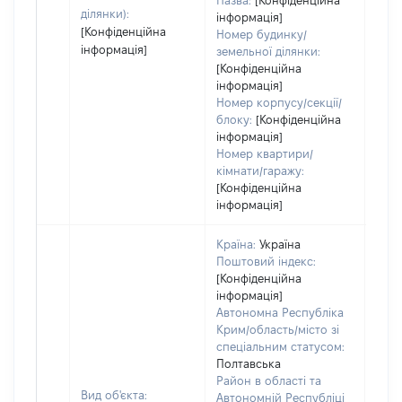
Назва:
[Конфіденційна
ділянки):
інформація]
[Конфіденційна
Номер будинку/
інформація]
земельної ділянки:
[Конфіденційна
інформація]
Номер корпусу/секції/
блоку:
[Конфіденційна
інформація]
Номер квартири/
кімнати/гаражу:
[Конфіденційна
інформація]
Країна:
Україна
Поштовий індекс:
[Конфіденційна
інформація]
Автономна Республіка
Крим/область/місто зі
спеціальним статусом:
Полтавська
Район в області та
Вид об'єкта:
Автономній Республіці