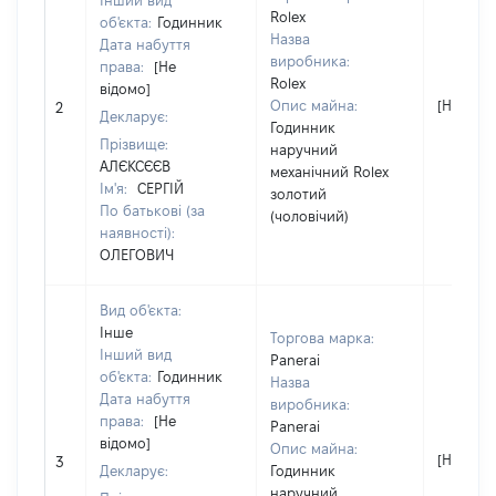
Інший вид
Rolex
об'єкта:
Годинник
Назва
Дата набуття
виробника:
права:
[Не
Rolex
відомо]
Опис майна:
[Не відо
2
Декларує:
Годинник
Прізвище:
наручний
АЛЄКСЄЄВ
механічний Rolex
Ім'я:
СЕРГІЙ
золотий
По батькові (за
(чоловічий)
наявності):
ОЛЕГОВИЧ
Вид об'єкта:
Інше
Торгова марка:
Інший вид
Panerai
об'єкта:
Годинник
Назва
Дата набуття
виробника:
права:
[Не
Panerai
відомо]
Опис майна:
[Не відо
3
Декларує:
Годинник
наручний