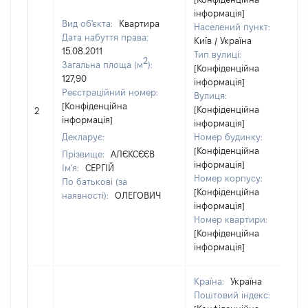
інформація]
Вид об'єкта:
Квартира
Населений пункт:
Дата набуття права:
Київ / Україна
15.08.2011
Тип вулиці:
2
Загальна площа (м
):
[Конфіденційна
127,90
інформація]
Реєстраційний номер:
Вулиця:
[Конфіденційна
[Конфіденційна
2
інформація]
інформація]
Декларує:
Номер будинку:
[Конфіденційна
Прізвище:
АЛЄКСЄЄВ
інформація]
Ім'я:
СЕРГІЙ
Номер корпусу:
По батькові (за
[Конфіденційна
наявності):
ОЛЕГОВИЧ
інформація]
Номер квартири:
[Конфіденційна
інформація]
Країна:
Україна
Поштовий індекс: