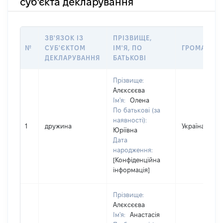
суб'єкта декларування
ЗВ'ЯЗОК ІЗ
ПРІЗВИЩЕ,
№
СУБ'ЄКТОМ
ІМ'Я, ПО
ГРОМАДЯН
ДЕКЛАРУВАННЯ
БАТЬКОВІ
Прізвище:
Алєксєєва
Ім'я:
Олена
По батькові (за
наявності):
1
дружина
Україна
Юріївна
Дата
народження:
[Конфіденційна
інформація]
Прізвище:
Алєксєєва
Ім'я:
Анастасія