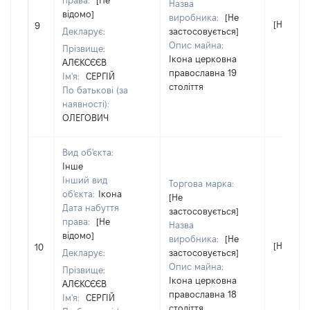
права:
[Не
Назва
відомо]
виробника:
[Не
[Не відо
9
Декларує:
застосовується]
Опис майна:
Прізвище:
Ікона церковна
АЛЄКСЄЄВ
православна 19
Ім'я:
СЕРГІЙ
століття
По батькові (за
наявності):
ОЛЕГОВИЧ
Вид об'єкта:
Інше
Інший вид
Торгова марка:
об'єкта:
Ікона
[Не
Дата набуття
застосовується]
права:
[Не
Назва
відомо]
виробника:
[Не
[Не відо
10
Декларує:
застосовується]
Опис майна:
Прізвище:
Ікона церковна
АЛЄКСЄЄВ
православна 18
Ім'я:
СЕРГІЙ
століття