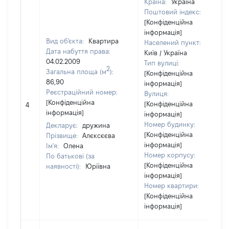
Країна:
Україна
Поштовий індекс:
[Конфіденційна
інформація]
Вид об'єкта:
Квартира
Населений пункт:
Дата набуття права:
Київ / Україна
04.02.2009
Тип вулиці:
2
Загальна площа (м
):
[Конфіденційна
86,90
інформація]
Реєстраційний номер:
Вулиця:
[Конфіденційна
[Конфіденційна
4
інформація]
інформація]
Номер будинку:
Декларує:
дружина
[Конфіденційна
Прізвище:
Алєксєєва
інформація]
Ім'я:
Олена
Номер корпусу:
По батькові (за
[Конфіденційна
наявності):
Юріївна
інформація]
Номер квартири:
[Конфіденційна
інформація]