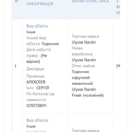
№
ХАРАКТЕРИСТИКА
У ВЛАС
ІНФОРМАЦІЯ
ВОЛОД
КОРИС
Вид об'єкта:
Інше
Торгова марка:
Інший вид
Ulysse Nardin
об'єкта:
Годинник
Назва
Дата набуття
виробника:
права:
[Не
Ulysse Nardin
відомо]
Опис майна:
[Не відо
1
Декларує:
Годинник
Прізвище:
наручний
АЛЄКСЄЄВ
механічний
Ім'я:
СЕРГІЙ
Ulysse Nardin
По батькові (за
Freak (чоловічий)
наявності):
ОЛЕГОВИЧ
Вид об'єкта:
Інше
Торгова марка: