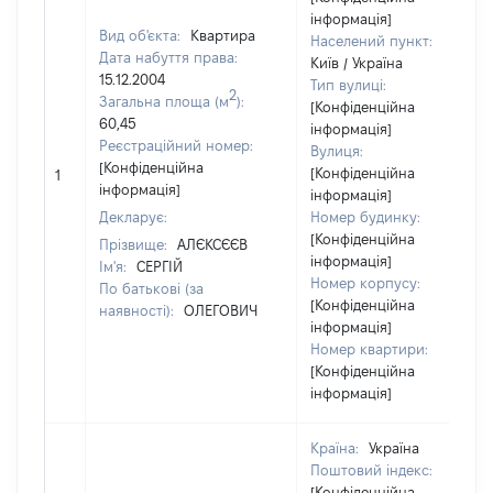
інформація]
Вид об'єкта:
Квартира
Населений пункт:
Дата набуття права:
Київ / Україна
15.12.2004
Тип вулиці:
2
Загальна площа (м
):
[Конфіденційна
60,45
інформація]
Реєстраційний номер:
Вулиця:
[Конфіденційна
[Конфіденційна
1
інформація]
інформація]
Декларує:
Номер будинку:
[Конфіденційна
Прізвище:
АЛЄКСЄЄВ
інформація]
Ім'я:
СЕРГІЙ
Номер корпусу:
По батькові (за
[Конфіденційна
наявності):
ОЛЕГОВИЧ
інформація]
Номер квартири:
[Конфіденційна
інформація]
Країна:
Україна
Поштовий індекс:
[Конфіденційна