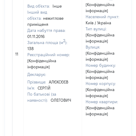
[Конфіденційна
Вид об'єкта:
Інше
інформація]
Інший вид
Населений пункт:
об'єкта:
нежитлове
Київ / Україна
приміщеня
Тип вулиці:
Дата набуття права:
[Конфіденційна
01.11.2016
2
інформація]
Загальна площа (м
):
Вулиця:
138
[Конфіденційна
11
Реєстраційний номер:
інформація]
[Конфіденційна
Номер будинку:
інформація]
[Конфіденційна
Декларує:
інформація]
Прізвище:
АЛЄКСЄЄВ
Номер корпусу:
Ім'я:
СЕРГІЙ
[Конфіденційна
По батькові (за
інформація]
наявності):
ОЛЕГОВИЧ
Номер квартири:
[Конфіденційна
інформація]