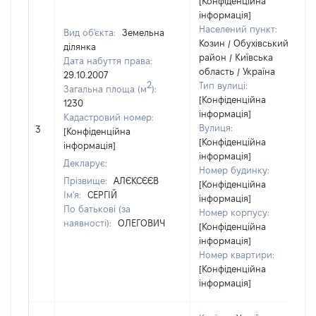
[Конфіденційна
інформація]
Населений пункт:
Вид об'єкта:
Земельна
Козин / Обухівський
ділянка
район / Київська
Дата набуття права:
область / Україна
29.10.2007
2
Тип вулиці:
Загальна площа (м
):
[Конфіденційна
1230
інформація]
Кадастровий номер:
Вулиця:
3
[Конфіденційна
[Конфіденційна
інформація]
інформація]
Декларує:
Номер будинку:
Прізвище:
АЛЄКСЄЄВ
[Конфіденційна
Ім'я:
СЕРГІЙ
інформація]
По батькові (за
Номер корпусу:
наявності):
ОЛЕГОВИЧ
[Конфіденційна
інформація]
Номер квартири:
[Конфіденційна
інформація]