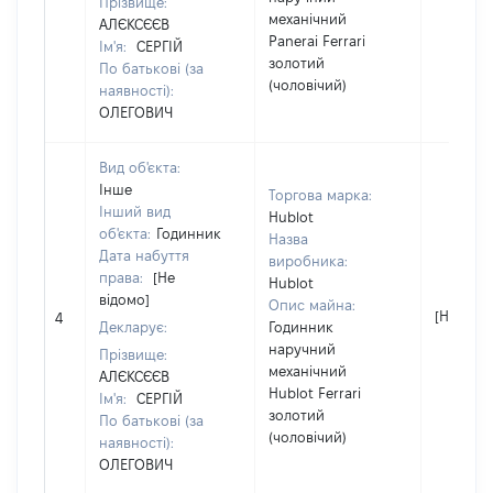
Прізвище:
механічний
АЛЄКСЄЄВ
Panerai Ferrari
Ім'я:
СЕРГІЙ
золотий
По батькові (за
(чоловічий)
наявності):
ОЛЕГОВИЧ
Вид об'єкта:
Інше
Торгова марка:
Інший вид
Hublot
об'єкта:
Годинник
Назва
Дата набуття
виробника:
права:
[Не
Hublot
відомо]
Опис майна:
[Не відо
4
Декларує:
Годинник
наручний
Прізвище:
механічний
АЛЄКСЄЄВ
Hublot Ferrari
Ім'я:
СЕРГІЙ
золотий
По батькові (за
(чоловічий)
наявності):
ОЛЕГОВИЧ