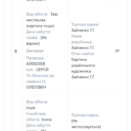
Вид об'єкта:
Твір
мистецтва
Торгова марка:
(картина тощо)
Зайченко Г.Г.
Дата набуття
Назва
права:
[Не
виробника:
відомо]
Зайченко Г.Г.
Декларує:
[Не відо
8
Опис майна:
Прізвище:
Картина
АЛЄКСЄЄВ
українського
Ім'я:
СЕРГІЙ
художника
По батькові (за
Зайченко Г.Г.
наявності):
ОЛЕГОВИЧ
Вид об'єкта:
Інше
Інший вид
Торгова марка:
об'єкта:
Ікона
[Не
Дата набуття
застосовується]