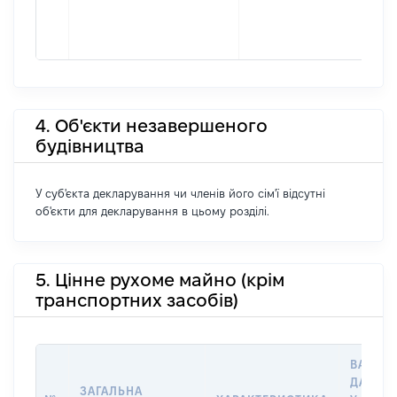
4. Об'єкти незавершеного
будівництва
У суб'єкта декларування чи членів його сім'ї відсутні
об'єкти для декларування в цьому розділі.
5. Цінне рухоме майно (крім
транспортних засобів)
ВАРТІС
ДАТУ Н
ЗАГАЛЬНА