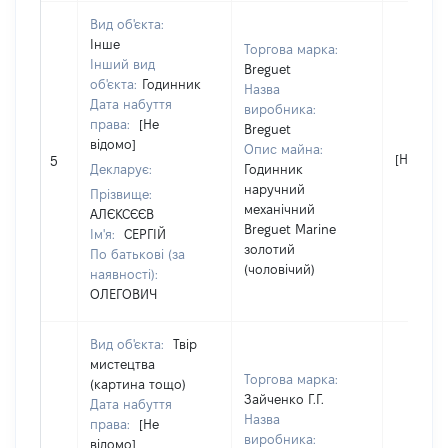
Вид об'єкта:
Інше
Торгова марка:
Інший вид
Breguet
об'єкта:
Годинник
Назва
Дата набуття
виробника:
права:
[Не
Breguet
відомо]
Опис майна:
[Не відо
5
Декларує:
Годинник
наручний
Прізвище:
механічний
АЛЄКСЄЄВ
Breguet Marine
Ім'я:
СЕРГІЙ
золотий
По батькові (за
(чоловічий)
наявності):
ОЛЕГОВИЧ
Вид об'єкта:
Твір
мистецтва
Торгова марка:
(картина тощо)
Зайченко Г.Г.
Дата набуття
Назва
права:
[Не
виробника:
відомо]