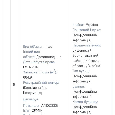
Країна:
Україна
Поштовий індекс:
[Конфіденційна
інформація]
Населений пункт:
Вид об'єкта:
Інше
Вишеньки /
Інший вид
Бориспільський
об'єкта:
Домоволодіння
район / Київська
Дата набуття права:
область / Україна
05.07.2017
2
Тип вулиці:
Загальна площа (м
):
[Конфіденційна
684,9
інформація]
Реєстраційний номер:
6
Вулиця:
[Конфіденційна
[Конфіденційна
інформація]
інформація]
Декларує:
Номер будинку:
Прізвище:
АЛЄКСЄЄВ
[Конфіденційна
Ім'я:
СЕРГІЙ
інформація]