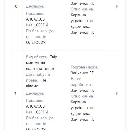
Зайченко Г.Г.
Декларує:
[Не відо
6
Опис майна:
Прізвище:
Картина
АЛЄКСЄЄВ
українського
Ім'я:
СЕРГІЙ
художника
По батькові (за
Зайченко Г.Г.
наявності):
ОЛЕГОВИЧ
Вид об'єкта:
Твір
мистецтва
Торгова марка:
(картина тощо)
Зайченко Г.Г.
Дата набуття
Назва
права:
[Не
виробника:
відомо]
Зайченко Г.Г.
Декларує:
[Не відо
7
Опис майна:
Прізвище:
Картина
АЛЄКСЄЄВ
українського
Ім'я:
СЕРГІЙ
художника
По батькові (за
Зайченко Г.Г.
наявності):
ОЛЕГОВИЧ