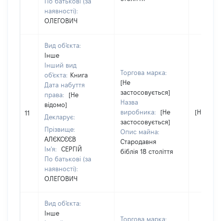
По батькові (за
наявності):
ОЛЕГОВИЧ
Вид об'єкта:
Інше
Інший вид
Торгова марка:
об'єкта:
Книга
[Не
Дата набуття
застосовується]
права:
[Не
Назва
відомо]
виробника:
[Не
[Не відо
11
Декларує:
застосовується]
Прізвище:
Опис майна:
АЛЄКСЄЄВ
Стародавня
Ім'я:
СЕРГІЙ
біблія 18 століття
По батькові (за
наявності):
ОЛЕГОВИЧ
Вид об'єкта:
Інше
Торгова марка: