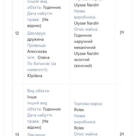
Інший вид
Ulysse Nardin
об'єкта:
Годинник
Назва
Дата набуття
виробника:
права:
[Не
Ulysse Nardin
відомо]
Опис майна:
[Не відо
12
Декларує:
Годинник
дружина
наручний
Прізвище:
механічний
Алєксєєва
Ulysse Nardin
Ім'я:
Олена
золотий
По батькові (за
(жіночий)
наявності):
Юріївна
Вид об'єкта:
Інше
Інший вид
Торгова марка:
об'єкта:
Годинник
Rolex
Дата набуття
Назва
права:
[Не
виробника:
відомо]
Rolex
Опис майна:
[Не відо
13
Декларує: