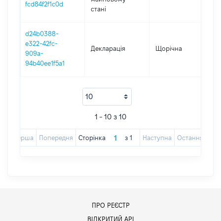
fcd84f2f1c0d
стані
d24b0388-
e322-42fc-
Декларація
Щорічна
2
909a-
94b40ee1f5a1
1 - 10 з 10
Перша
Попередня
Сторінка
з
1
Наступна
Остання
ПРО РЕЄСТР
ВІДКРИТИЙ АРІ