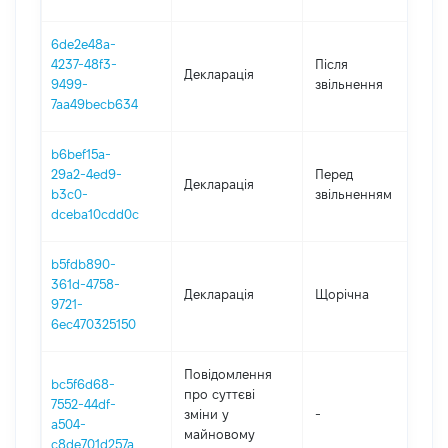
6de2e48a-
4237-48f3-
Після
Декларація
2
9499-
звільнення
7aa49becb634
b6bef15a-
01
29a2-4ed9-
Перед
Декларація
-
b3c0-
звільненням
20
dceba10cdd0c
b5fdb890-
361d-4758-
Декларація
Щорічна
2
9721-
6ec470325150
Повідомлення
bc5f6d68-
про суттєві
7552-44df-
зміни y
-
2
a504-
майновому
c8de701d257a