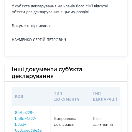
У суб'єкта декларування чи членів його сім'ї відсутні
об'єкти для декларування в цьому розділі.
Документ підписано:
НАУМЕНКО СЕРГІЙ ПЕТРОВИЧ
Інші документи суб'єкта
декларування
ТИП
ТИП
КОД
П
ДОКУМЕНТА
ДЕКЛАРАЦІЇ
857be228-
bb8d-4322-
Виправлена
Після
2
b8ed-
декларація
звільнення
0c8cdec36e3e