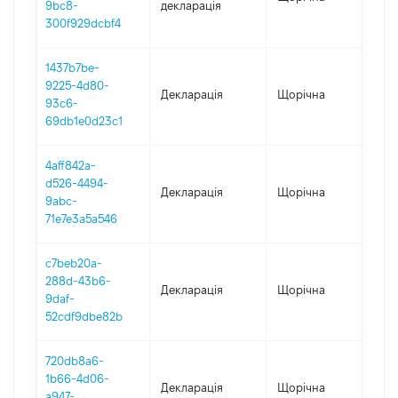
9bc8-
декларація
300f929dcbf4
1437b7be-
9225-4d80-
Декларація
Щорічна
202
93c6-
69db1e0d23c1
4aff842a-
d526-4494-
Декларація
Щорічна
202
9abc-
71e7e3a5a546
c7beb20a-
288d-43b6-
Декларація
Щорічна
202
9daf-
52cdf9dbe82b
720db8a6-
1b66-4d06-
Декларація
Щорічна
2021
a947-