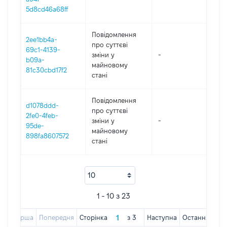
5d8cd46a68ff
Повідомлення
2ee1bb4a-
про суттєві
69c1-4139-
зміни y
-
202
b09a-
майновому
81c30cbd17f2
стані
Повідомлення
d1078ddd-
про суттєві
2fe0-4feb-
зміни y
-
202
95de-
майновому
898fa8607572
стані
1 - 10 з 23
Перша
Попередня
Сторінка
з
3
Наступна
Остання