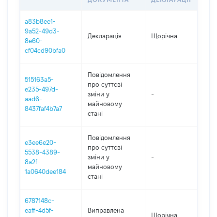
a83b8ee1-
9a52-49d3-
Декларація
Щорічна
202
8e60-
cf04cd90bfa0
Повідомлення
515163a5-
про суттєві
e235-497d-
зміни y
-
202
aad6-
майновому
8437faf4b7a7
стані
Повідомлення
e3ee6e20-
про суттєві
5538-4389-
зміни y
-
202
8a2f-
майновому
1a0640dee184
стані
6787148c-
eaff-4d5f-
Виправлена
Щорічна
202