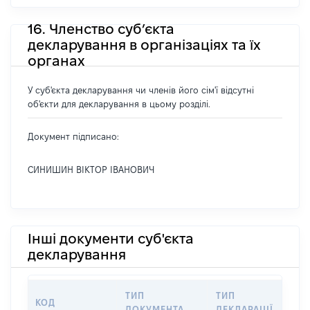
16. Членство суб’єкта
декларування в організаціях та їх
органах
У суб'єкта декларування чи членів його сім'ї відсутні
об'єкти для декларування в цьому розділі.
Документ підписано:
СИНИШИН ВІКТОР ІВАНОВИЧ
Інші документи суб'єкта
декларування
ТИП
ТИП
КОД
ПЕР
ДОКУМЕНТА
ДЕКЛАРАЦІЇ