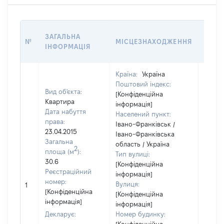
ВАРТ
ЗАГАЛЬНА
№
МІСЦЕЗНАХОДЖЕННЯ
НА Д
ІНФОРМАЦІЯ
НАБУ
Країна:
Україна
Поштовий індекс:
Вид об'єкта:
[Конфіденційна
Квартира
інформація]
Дата набуття
Населений пункт:
права:
Івано-Франківськ /
23.04.2015
Івано-Франківська
Загальна
область / Україна
2
площа (м
):
Тип вулиці:
30.6
[Конфіденційна
Реєстраційний
інформація]
[Не
номер:
Вулиця:
1
відом
[Конфіденційна
[Конфіденційна
інформація]
інформація]
Декларує:
Номер будинку: