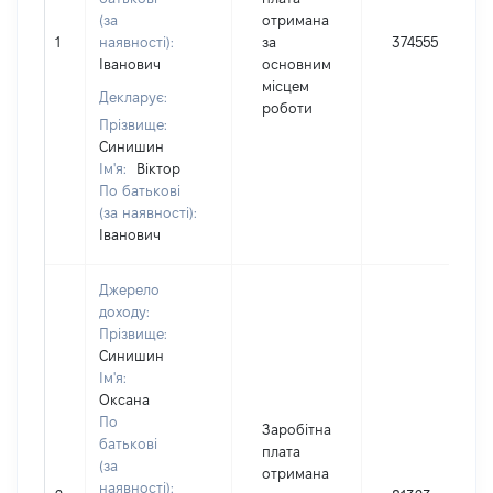
(за
отримана
1
наявності):
за
374555
Іванович
основним
місцем
Декларує:
роботи
Прізвище:
Синишин
Ім'я:
Віктор
По батькові
(за наявності):
Іванович
Джерело
доходу:
Прізвище:
Синишин
Ім'я:
Оксана
По
Заробітна
батькові
плата
(за
отримана
наявності):