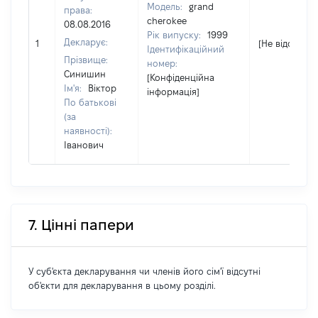
Модель:
grand
права:
cherokee
08.08.2016
Рік випуску:
1999
Декларує:
1
[Не відомо]
Ідентифікаційний
Прізвище:
номер:
Синишин
[Конфіденційна
Ім'я:
Віктор
інформація]
По батькові
(за
наявності):
Іванович
7. Цінні папери
У суб'єкта декларування чи членів його сім'ї відсутні
об'єкти для декларування в цьому розділі.