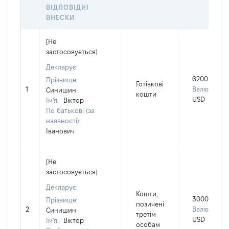
ВІДПОВІДНІ
ВНЕСКИ
[Не
застосовується]
Декларує:
6200
Прізвище:
Готівкові
1
Валюта:
Синишин
кошти
USD
Ім'я:
Віктор
По батькові (за
наявності):
Іванович
[Не
застосовується]
Декларує:
Кошти,
3000
Прізвище:
позичені
2
Валюта:
Синишин
третім
USD
Ім'я:
Віктор
особам