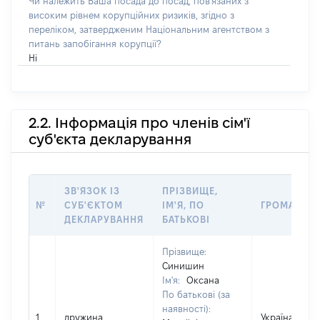
Чи належить Ваша посада до посад, пов'язаних з
високим рівнем корупційних ризиків, згідно з
переліком, затвердженим Національним агентством з
питань запобігання корупції?
Ні
2.2. Інформація про членів сім'ї
суб'єкта декларування
ЗВ'ЯЗОК ІЗ
ПРІЗВИЩЕ,
№
СУБ'ЄКТОМ
ІМ'Я, ПО
ГРОМАДЯН
ДЕКЛАРУВАННЯ
БАТЬКОВІ
Прізвище:
Синишин
Ім'я:
Оксана
По батькові (за
наявності):
1
дружина
Україна