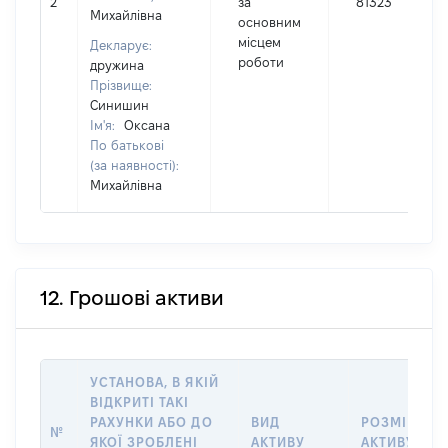
2
за
81323
Михайлівна
основним
місцем
Декларує:
роботи
дружина
Прізвище:
Синишин
Ім'я:
Оксана
По батькові
(за наявності):
Михайлівна
12. Грошові активи
УСТАНОВА, В ЯКІЙ
ВІДКРИТІ ТАКІ
РАХУНКИ АБО ДО
ВИД
РОЗМІР
№
ЯКОЇ ЗРОБЛЕНІ
АКТИВУ
АКТИВУ