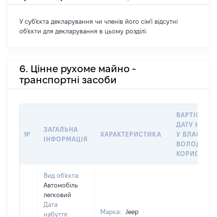
У суб'єкта декларування чи членів його сім'ї відсутні
об'єкти для декларування в цьому розділі.
6. Цінне рухоме майно -
транспортні засоби
ВАРТІСТЬ Н
ДАТУ НАБУ
ЗАГАЛЬНА
№
ХАРАКТЕРИСТИКА
У ВЛАСНІСТ
ІНФОРМАЦІЯ
ВОЛОДІННЯ
КОРИСТУВ
Вид об'єкта:
Автомобіль
легковий
Дата
Марка:
Jeep
набуття