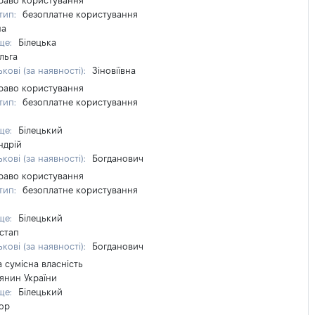
раво користування
тип:
безоплатне користування
на
ще:
Білецька
льга
кові (за наявності):
Зіновіївна
раво користування
тип:
безоплатне користування
ще:
Білецький
ндрій
кові (за наявності):
Богданович
раво користування
тип:
безоплатне користування
ще:
Білецький
стап
кові (за наявності):
Богданович
а сумісна власність
янин України
ще:
Білецький
гор