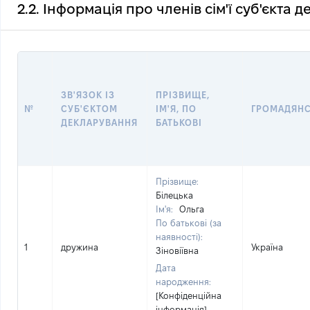
2.2. Інформація про членів сім'ї суб'єкта 
ЗВ'ЯЗОК ІЗ
ПРІЗВИЩЕ,
№
СУБ'ЄКТОМ
ІМ'Я, ПО
ГРОМАДЯН
ДЕКЛАРУВАННЯ
БАТЬКОВІ
Прізвище:
Білецька
Ім'я:
Ольга
По батькові (за
наявності):
1
дружина
Україна
Зіновіївна
Дата
народження:
[Конфіденційна
інформація]