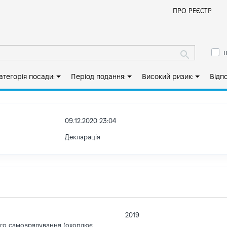
Й
ПРО РЕЄСТР
ш
атегорія посади:
Період подання:
Високий ризик:
Відп
09.12.2020 23:04
Декларація
2019
ого самоврядування (охоплює