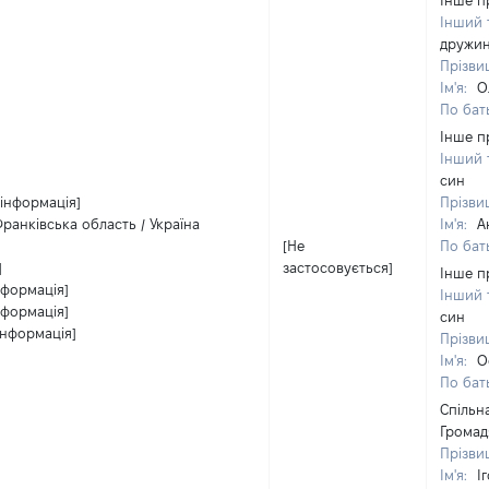
Інше п
Інший 
дружи
Прізви
Ім'я:
О
По бать
Інше п
Інший 
син
 інформація]
Прізви
ранківська область / Україна
Ім'я:
А
[Не
По бать
]
застосовується]
Інше п
нформація]
Інший 
нформація]
син
інформація]
Прізви
Ім'я:
О
По бать
Спільн
Громад
Прізви
Ім'я:
І