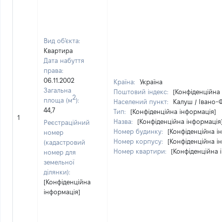
Вид об'єкта:
Квартира
Дата набуття
права:
06.11.2002
Країна:
Україна
Загальна
Поштовий індекс:
[Конфіденційна
2
площа (м
):
Населений пункт:
Калуш / Івано-Ф
44,7
Тип:
[Конфіденційна інформація]
1
Назва:
[Конфіденційна інформація
Реєстраційний
Номер будинку:
[Конфіденційна і
номер
Номер корпусу:
[Конфіденційна і
(кадастровий
Номер квартири:
[Конфіденційна 
номер для
земельної
ділянки):
[Конфіденційна
інформація]