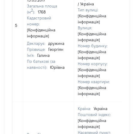
13.03.2017
/ Україна
Загальна площа
Тип вулиці:
2
(м
):
1768
[Конфіденційна
Кадастровий
інформація]
номер:
5
3
Вулиця:
[Конфіденційна
[Конфіденційна
інформація]
інформація]
Декларує:
дружина
Номер будинку:
Прізвище:
Георгіян
[Конфіденційна
Ім'я:
Галина
інформація]
По батькові (за
Номер корпусу:
наявності):
Юріївна
[Конфіденційна
інформація]
Номер квартири:
[Конфіденційна
інформація]
Країна:
Україна
Поштовий індекс:
[Конфіденційна
інформація]
Населений пункт: