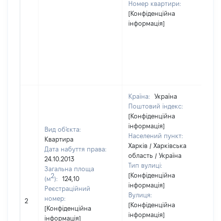
Номер квартири:
[Конфіденційна
інформація]
Країна:
Україна
Поштовий індекс:
[Конфіденційна
інформація]
Вид об'єкта:
Населений пункт:
Квартира
Харків / Харківська
Дата набуття права:
область / Україна
24.10.2013
Тип вулиці:
Загальна площа
[Конфіденційна
2
(м
):
124,10
інформація]
Реєстраційний
Вулиця:
номер:
2
8
[Конфіденційна
[Конфіденційна
інформація]
інформація]