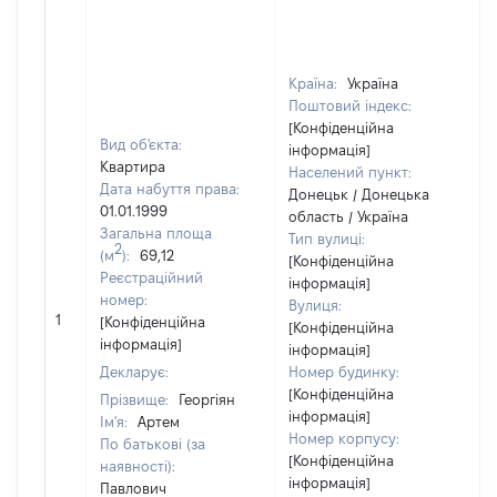
Країна:
Україна
Поштовий індекс:
[Конфіденційна
Вид об'єкта:
інформація]
Квартира
Населений пункт:
Дата набуття права:
Донецьк / Донецька
01.01.1999
область / Україна
Загальна площа
Тип вулиці:
2
(м
):
69,12
[Конфіденційна
Реєстраційний
інформація]
номер:
Вулиця:
[
1
[Конфіденційна
[Конфіденційна
в
інформація]
інформація]
Декларує:
Номер будинку:
[Конфіденційна
Прізвище:
Георгіян
інформація]
Ім'я:
Артем
Номер корпусу:
По батькові (за
[Конфіденційна
наявності):
інформація]
Павлович