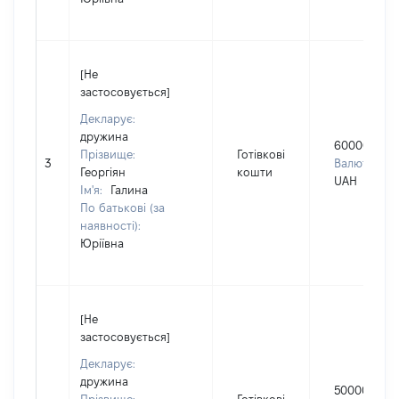
[Не
застосовується]
Декларує:
дружина
600000
Прізвище:
Готівкові
3
Валюта:
Георгіян
кошти
UAH
Ім'я:
Галина
По батькові (за
наявності):
Юріївна
[Не
застосовується]
Декларує:
дружина
50000