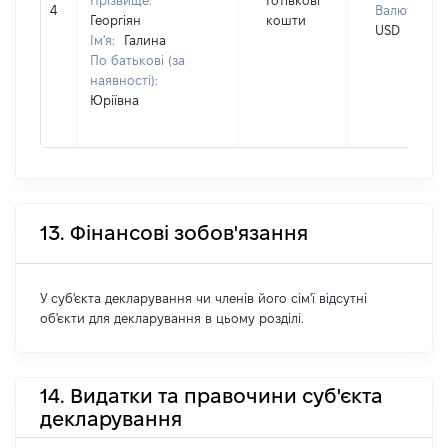
Прізвище:
Готівкові
4
Валюта:
Георгіян
кошти
USD
Ім'я:
Галина
По батькові (за
наявності):
Юріївна
13. Фінансові зобов'язання
У суб'єкта декларування чи членів його сім'ї відсутні
об'єкти для декларування в цьому розділі.
14. Видатки та правочини суб'єкта
декларування