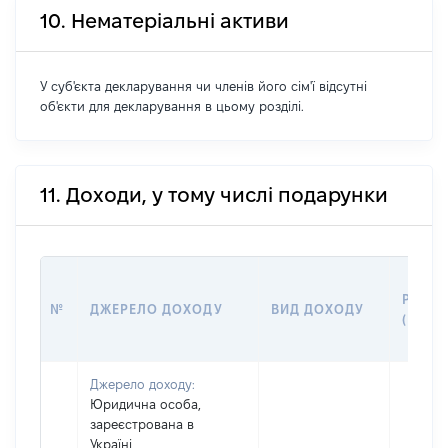
10. Нематеріальні активи
У суб'єкта декларування чи членів його сім'ї відсутні
об'єкти для декларування в цьому розділі.
11. Доходи, у тому числі подарунки
РОЗМ
№
ДЖЕРЕЛО ДОХОДУ
ВИД ДОХОДУ
(ВАРТ
Джерело доходу:
Юридична особа,
зареєстрована в
Україні