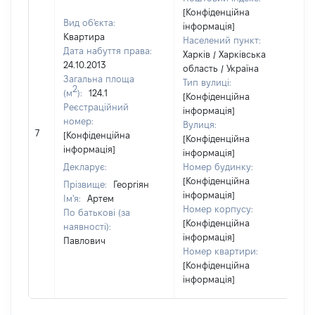
[Конфіденційна
Вид об'єкта:
інформація]
Квартира
Населений пункт:
Дата набуття права:
Харків / Харківська
24.10.2013
область / Україна
Загальна площа
Тип вулиці:
2
(м
):
124.1
[Конфіденційна
Реєстраційний
інформація]
номер:
Вулиця:
7
8
[Конфіденційна
[Конфіденційна
інформація]
інформація]
Декларує:
Номер будинку:
[Конфіденційна
Прізвище:
Георгіян
інформація]
Ім'я:
Артем
Номер корпусу:
По батькові (за
[Конфіденційна
наявності):
інформація]
Павлович
Номер квартири:
[Конфіденційна
інформація]