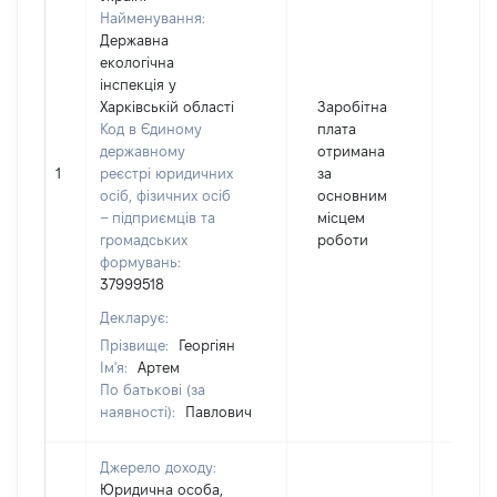
Найменування:
Державна
екологічна
інспекція у
Харківській області
Заробітна
Код в Єдиному
плата
державному
отримана
1
реєстрі юридичних
за
2402
осіб, фізичних осіб
основним
– підприємців та
місцем
громадських
роботи
формувань:
37999518
Декларує:
Прізвище:
Георгіян
Ім'я:
Артем
По батькові (за
наявності):
Павлович
Джерело доходу:
Юридична особа,