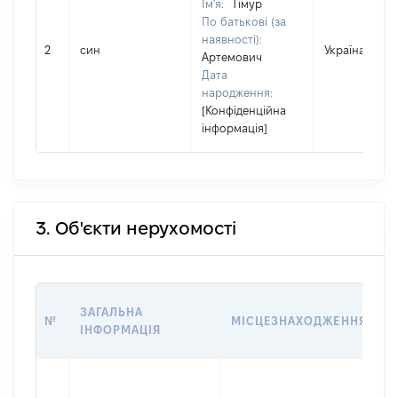
Ім'я:
Тімур
По батькові (за
наявності):
2
син
Україна
Артемович
Дата
народження:
[Конфіденційна
інформація]
3. Об'єкти нерухомості
В
ЗАГАЛЬНА
№
МІСЦЕЗНАХОДЖЕННЯ
Н
ІНФОРМАЦІЯ
Н