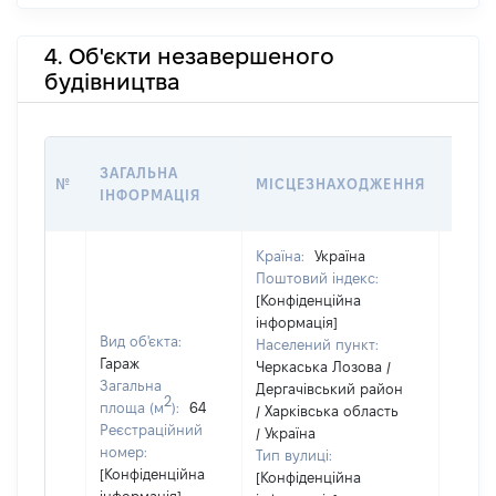
4. Об'єкти незавершеного
будівництва
ЗВ'Я
ЗАГАЛЬНА
№
МІСЦЕЗНАХОДЖЕННЯ
СУБ'
ІНФОРМАЦІЯ
ДЕКЛ
Країна:
Україна
Поштовий індекс:
[Конфіденційна
інформація]
Вид об'єкта:
Населений пункт:
Гараж
Черкаська Лозова /
Загальна
Дергачівський район
2
площа (м
):
64
/ Харківська область
Об'єкт
Реєстраційний
/ Україна
повні
номер:
Тип вулиці:
частк
[Конфіденційна
[Конфіденційна
побуд