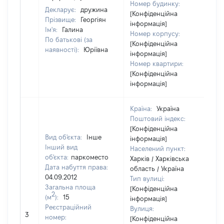
Номер будинку:
Декларує:
дружина
[Конфіденційна
Прізвище:
Георгіян
інформація]
Ім'я:
Галина
Номер корпусу:
По батькові (за
[Конфіденційна
наявності):
Юріївна
інформація]
Номер квартири:
[Конфіденційна
інформація]
Країна:
Україна
Поштовий індекс:
[Конфіденційна
Вид об'єкта:
Інше
інформація]
Інший вид
Населений пункт:
об'єкта:
паркоместо
Харків / Харківська
Дата набуття права:
область / Україна
04.09.2012
Тип вулиці:
Загальна площа
[Конфіденційна
2
(м
):
15
інформація]
Реєстраційний
Вулиця:
3
5
номер:
[Конфіденційна