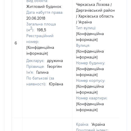
Вид об'єкта:
Черкаська Лозова /
Житловий будинок
Дергачівський район
Дата набуття права:
/ Харківська область
20.06.2018
/ Україна
Загальна площа
Тип вулиці:
2
(м
):
198,5
[Конфіденційна
Реєстраційний
інформація]
номер:
6
1
Вулиця:
[Конфіденційна
[Конфіденційна
інформація]
інформація]
Декларує:
дружина
Номер будинку:
Прізвище:
Георгіян
[Конфіденційна
Ім'я:
Галина
інформація]
По батькові (за
Номер корпусу:
наявності):
Юріївна
[Конфіденційна
інформація]
Номер квартири:
[Конфіденційна
інформація]
Країна:
Україна
Поштовий індекс: