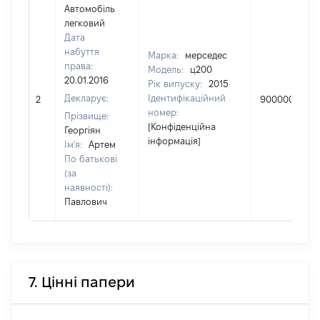
Автомобіль
легковий
Дата
набуття
Марка:
мерседес
права:
Модель:
ц200
20.01.2016
Рік випуску:
2015
Декларує:
Ідентифікаційний
2
900000
номер:
Прізвище:
[Конфіденційна
Георгіян
інформація]
Ім'я:
Артем
По батькові
(за
наявності):
Павлович
7. Цінні папери