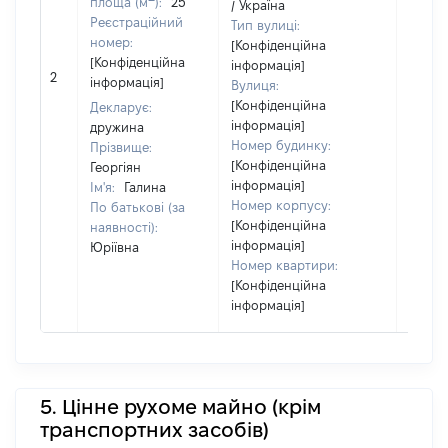
площа (м
):
25
/ Україна
повні
Реєстраційний
Тип вулиці:
частк
номер:
[Конфіденційна
побуд
[Конфіденційна
інформація]
матері
2
інформація]
Вулиця:
за ко
[Конфіденційна
суб'єк
Декларує:
інформація]
декла
дружина
Номер будинку:
або ч
Прізвище:
[Конфіденційна
його сі
Георгіян
інформація]
Ім'я:
Галина
Номер корпусу:
По батькові (за
[Конфіденційна
наявності):
інформація]
Юріївна
Номер квартири:
[Конфіденційна
інформація]
5. Цінне рухоме майно (крім
транспортних засобів)