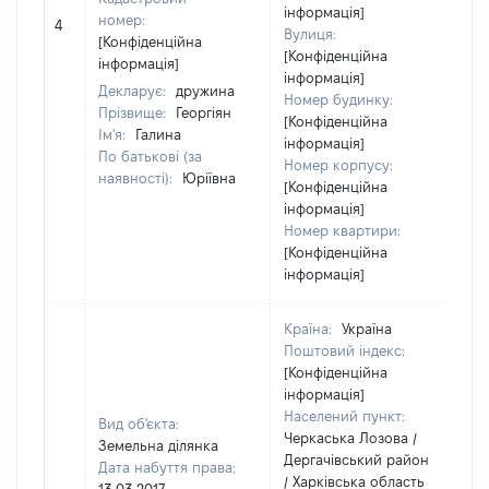
інформація]
номер:
4
4
Вулиця:
[Конфіденційна
[Конфіденційна
інформація]
інформація]
Декларує:
дружина
Номер будинку:
Прізвище:
Георгіян
[Конфіденційна
Ім'я:
Галина
інформація]
По батькові (за
Номер корпусу:
наявності):
Юріївна
[Конфіденційна
інформація]
Номер квартири:
[Конфіденційна
інформація]
Країна:
Україна
Поштовий індекс:
[Конфіденційна
інформація]
Населений пункт:
Вид об'єкта:
Черкаська Лозова /
Земельна ділянка
Дергачівський район
Дата набуття права:
/ Харківська область