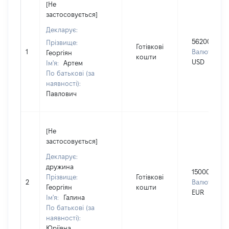
[Не
застосовується]
Декларує:
562000
Прізвище:
Готівкові
1
Валюта:
Георгіян
кошти
USD
Ім'я:
Артем
По батькові (за
наявності):
Павлович
[Не
застосовується]
Декларує:
дружина
15000
Прізвище:
Готівкові
2
Валюта:
Георгіян
кошти
EUR
Ім'я:
Галина
По батькові (за
наявності):
Юріївна