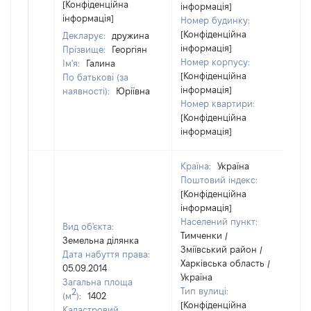
[Конфіденційна
інформація]
інформація]
Номер будинку:
[Конфіденційна
Декларує:
дружина
інформація]
Прізвище:
Георгіян
Номер корпусу:
Ім'я:
Галина
[Конфіденційна
По батькові (за
інформація]
наявності):
Юріївна
Номер квартири:
[Конфіденційна
інформація]
Країна:
Україна
Поштовий індекс:
[Конфіденційна
інформація]
Населений пункт:
Вид об'єкта:
Тимченки /
Земельна ділянка
Зміївський район /
Дата набуття права:
Харківська область /
05.09.2014
Україна
Загальна площа
Тип вулиці:
2
(м
):
1402
[Конфіденційна
Кадастровий