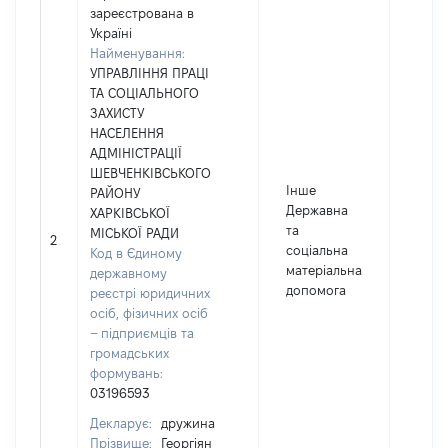
зареєстрована в
Україні
Найменування:
УПРАВЛІННЯ ПРАЦІ
ТА СОЦІАЛЬНОГО
ЗАХИСТУ
НАСЕЛЕННЯ
АДМІНІСТРАЦІЇ
ШЕВЧЕНКІВСЬКОГО
Інше
РАЙОНУ
Державна
ХАРКІВСЬКОЇ
та
МІСЬКОЇ РАДИ
2
1032
соціальна
Код в Єдиному
матеріальна
державному
допомога
реєстрі юридичних
осіб, фізичних осіб
– підприємців та
громадських
формувань:
03196593
Декларує:
дружина
Прізвище:
Георгіян