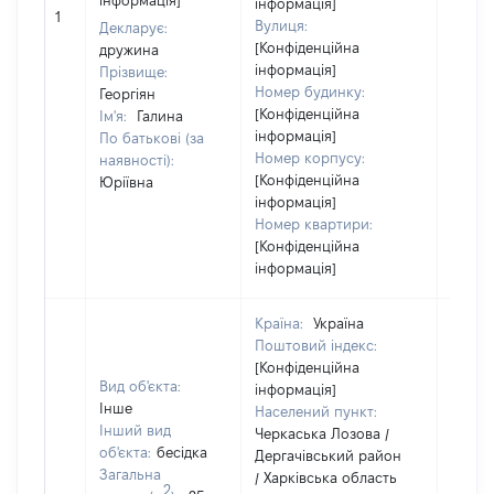
інформація]
інформація]
матері
1
Вулиця:
за ко
Декларує:
[Конфіденційна
суб'єк
дружина
інформація]
декла
Прізвище:
Номер будинку:
або ч
Георгіян
[Конфіденційна
його сі
Ім'я:
Галина
інформація]
По батькові (за
Номер корпусу:
наявності):
[Конфіденційна
Юріївна
інформація]
Номер квартири:
[Конфіденційна
інформація]
Країна:
Україна
Поштовий індекс:
[Конфіденційна
Вид об'єкта:
інформація]
Інше
Населений пункт:
Інший вид
Черкаська Лозова /
об'єкта:
бесідка
Дергачівський район
Загальна
/ Харківська область
Об'єкт
2