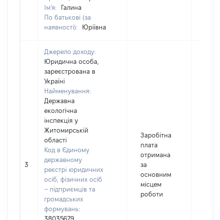
Ім'я:
Галина
По батькові (за
наявності):
Юріївна
Джерело доходу:
Юридична особа,
зареєстрована в
Україні
Найменування:
Державна
екологічна
інспекція у
Житомирській
Заробітна
області
плата
Код в Єдиному
отримана
державному
3
за
2360
реєстрі юридичних
основним
осіб, фізичних осіб
місцем
– підприємців та
роботи
громадських
формувань:
38035679