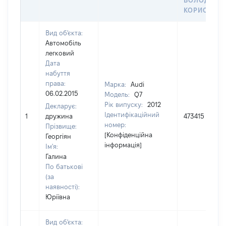
ВОЛОДІННЯ
КОРИСТУВ
Вид об'єкта:
Автомобіль
легковий
Дата
набуття
права:
Марка:
Audi
06.02.2015
Модель:
Q7
Рік випуску:
2012
Декларує:
Ідентифікаційний
1
дружина
473415
номер:
Прізвище:
[Конфіденційна
Георгіян
інформація]
Ім'я:
Галина
По батькові
(за
наявності):
Юріївна
Вид об'єкта: