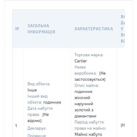
ВАРТІС
ДАТУ Н
ЗАГАЛЬНА
№
ХАРАКТЕРИСТИКА
У ВЛАС
ІНФОРМАЦІЯ
ВОЛОД
КОРИС
Торгова марка:
Cartier
Назва
виробника:
[Не
застосовується]
Вид об'єкта:
Опис майна:
Інше
годинник
Інший вид
жіночий
об'єкта:
годинник
наручний
Дата набуття
золотий з
права:
[Не
діамантами
відомо]
Період набуття
[Не відо
1
Декларує:
права на майно:
Майно набуто
Прізвище: