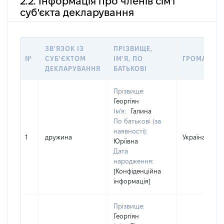
2.2. Інформація про членів сім'ї
суб'єкта декларування
ЗВ'ЯЗОК ІЗ
ПРІЗВИЩЕ,
№
СУБ'ЄКТОМ
ІМ'Я, ПО
ГРОМАДЯН
ДЕКЛАРУВАННЯ
БАТЬКОВІ
Прізвище:
Георгіян
Ім'я:
Галина
По батькові (за
наявності):
1
дружина
Україна
Юріївна
Дата
народження:
[Конфіденційна
інформація]
Прізвище:
Георгіян