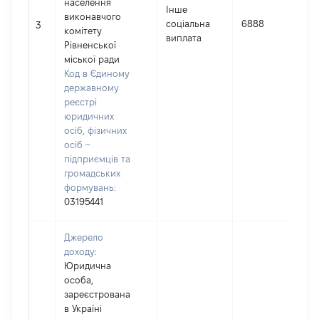
населення
Інше
виконавчого
І
соціальна
6888
3
комітету
виплата
Рівненської
(
міської ради
Код в Єдиному
державному
реєстрі
юридичних
осіб, фізичних
осіб –
підприємців та
громадських
формувань:
03195441
Джерело
доходу:
Юридична
особа,
зареєстрована
в Україні
І