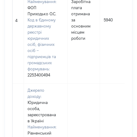
Найменування:
Заробітна
ФОП
плата
(
Приходько О.С.
отримана
Код в Єдиному
за
5940
4
державному
основним
реєстрі
місцем
юридичних
роботи
осіб, фізичних
і
осіб –
підприємців та
громадських
формувань:
2253400494
Джерело
доходу:
Юридична
особа,
зареєстрована
в Україні
Найменування:
І
Рівненський