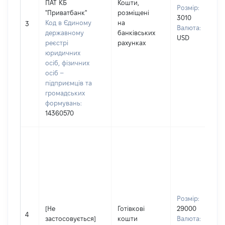
ПАТ КБ
Кошти,
Розмір:
"Приватбанк"
розміщені
3010
Код в Єдиному
на
3
Валюта:
державному
банківських
USD
реєстрі
рахунках
юридичних
осіб, фізичних
осіб –
підприємців та
громадських
формувань:
14360570
Розмір:
[Не
Готівкові
29000
4
застосовується]
кошти
Валюта: