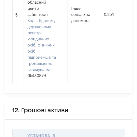
обласний
(
центр
Інше
зайнятості
соціальна
15254
5
Код в Єдиному
допомога
державному
реєстрі
юридичних
і
осіб, фізичних
осіб –
підприємців та
громадських
формувань:
05430879
12. Грошові активи
УСТАНОВА, В