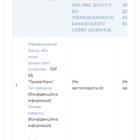
АБО МАЄ ДОСТУП
ІМ’Я СУ
ДО
ДЕКЛАР
ІНДИВІДУАЛЬНОГО
АБО ЧЛ
БАНКІВСЬКОГО
ЙОГО СІ
СЕЙФУ (КОМІРКИ)
Найменування
банку або
іншої
фінансової
установи:
ПАТ
КБ
"Приватбанк"
[Не
[Не
1
Тип рахунку:
застосовується]
застосов
[Конфіденційна
інформація]
Номер
рахунку:
[Конфіденційна
інформація]