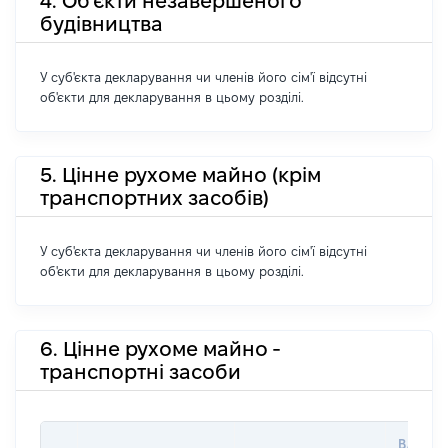
4. Об'єкти незавершеного
будівництва
У суб'єкта декларування чи членів його сім'ї відсутні
об'єкти для декларування в цьому розділі.
5. Цінне рухоме майно (крім
транспортних засобів)
У суб'єкта декларування чи членів його сім'ї відсутні
об'єкти для декларування в цьому розділі.
6. Цінне рухоме майно -
транспортні засоби
ВАРТІС