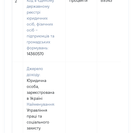
Код в Єдиному
Проценти
89343
2
державному
(
реєстрі
юридичних
осіб, фізичних
осіб –
підприємців та
громадських
формувань:
14360570
Джерело
доходу:
Юридична
особа,
зареєстрована
в Україні
Найменування:
Управління
праці та
соціального
захисту