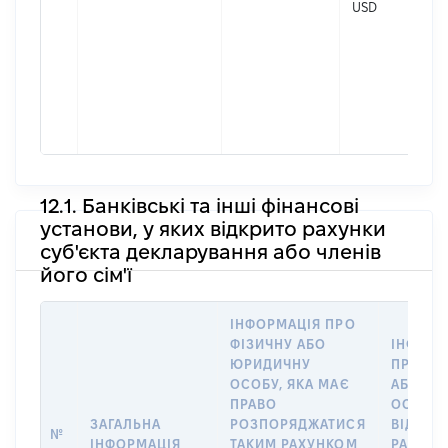
USD
12.1. Банківські та інші фінансові
установи, у яких відкрито рахунки
суб'єкта декларування або членів
його сім'ї
ІНФОРМАЦІЯ ПРО
ФІЗИЧНУ АБО
ІНФОРМ
ЮРИДИЧНУ
ПРО ФІ
ОСОБУ, ЯКА МАЄ
АБО Ю
ПРАВО
ОСОБУ,
ЗАГАЛЬНА
РОЗПОРЯДЖАТИСЯ
ВІДКРИ
№
ІНФОРМАЦІЯ
ТАКИМ РАХУНКОМ
РАХУНО