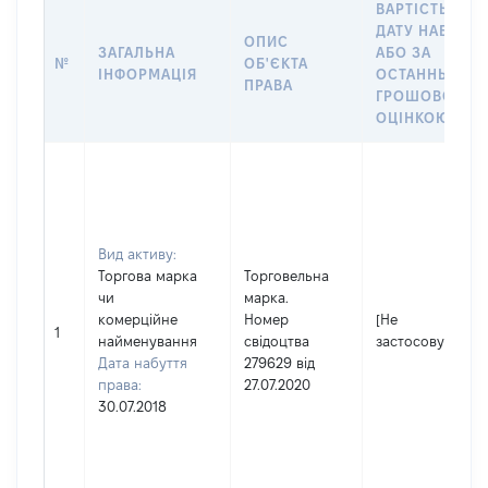
ВАРТІСТЬ НА
ДАТУ НАБУТТЯ
ОПИС
ЗАГАЛЬНА
АБО ЗА
№
ОБ'ЄКТА
ІНФОРМАЦІЯ
ОСТАННЬОЮ
ПРАВА
ГРОШОВОЮ
ОЦІНКОЮ
Вид активу:
Торгова марка
Торговельна
чи
марка.
комерційне
Номер
[Не
1
найменування
свідоцтва
застосовується]
Дата набуття
279629 від
права:
27.07.2020
30.07.2018