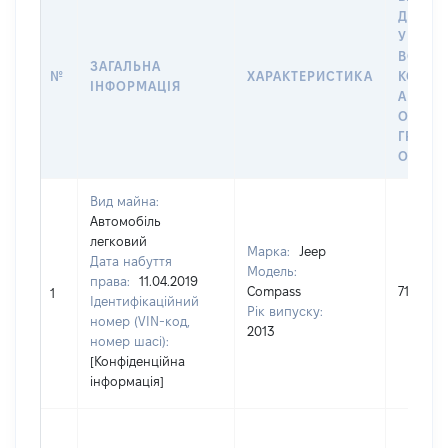
ДАТУ 
У ВЛАС
ВОЛОД
ЗАГАЛЬНА
№
ХАРАКТЕРИСТИКА
КОРИС
ІНФОРМАЦІЯ
АБО З
ОСТА
ГРОШ
ОЦІНК
Вид майна:
Автомобіль
легковий
Марка:
Jeep
Дата набуття
Модель:
права:
11.04.2019
Compass
71468
1
Ідентифікаційний
Рік випуску:
номер (VIN-код,
2013
номер шасі):
[Конфіденційна
інформація]