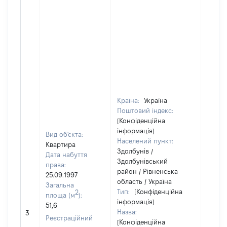
Країна:
Україна
Поштовий індекс:
[Конфіденційна
інформація]
Вид об'єкта:
Населений пункт:
Квартира
Здолбунів /
Дата набуття
Здолбунівський
права:
район / Рівненська
25.09.1997
область / Україна
Загальна
Тип:
[Конфіденційна
2
площа (м
):
інформація]
51,6
Назва:
[Не ві
3
Реєстраційний
[Конфіденційна