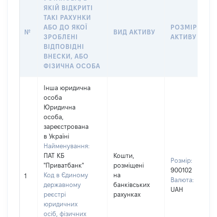
ЯКІЙ ВІДКРИТІ
ТАКІ РАХУНКИ
АБО ДО ЯКОЇ
РОЗМІР
№
ВИД АКТИВУ
ЗРОБЛЕНІ
АКТИВУ
ВІДПОВІДНІ
ВНЕСКИ, АБО
ФІЗИЧНА ОСОБА
Інша юридична
особа
Юридична
особа,
зареєстрована
в Україні
Найменування:
ПАТ КБ
Кошти,
Розмір:
"Приватбанк"
розміщені
900102
Код в Єдиному
на
1
Валюта:
державному
банківських
UAH
реєстрі
рахунках
юридичних
осіб, фізичних