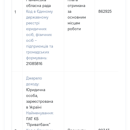
обласна рада
отримана
І
Код в Єдиному
за
862925
1
державному
основним
(
реєстрі
місцем
юридичних
роботи
осіб, фізичних
осіб –
підприємців та
громадських
формувань:
21085816
Джерело
доходу:
Юридична
особа,
зареєстрована
в Україні
Найменування:
ПАТ КБ
"Приватбанк"
І