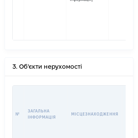
3. Об'єкти нерухомості
ВАРТ
ДАТУ
НАБУ
ЗАГАЛЬНА
ПРАВ
№
МІСЦЕЗНАХОДЖЕННЯ
ІНФОРМАЦІЯ
ЗА
ОСТ
ГРО
ОЦІ