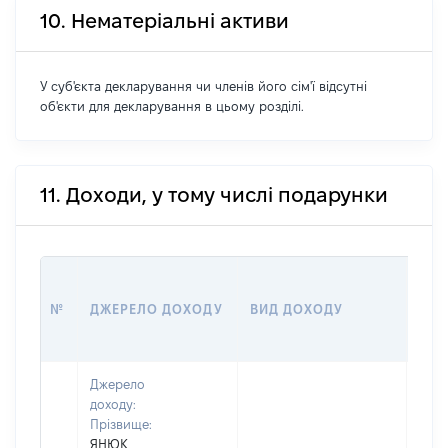
10. Нематеріальні активи
У суб'єкта декларування чи членів його сім'ї відсутні
об'єкти для декларування в цьому розділі.
11. Доходи, у тому числі подарунки
РОЗ
№
ДЖЕРЕЛО ДОХОДУ
ВИД ДОХОДУ
(ВА
Джерело
доходу:
Прізвище:
ЯНЮК