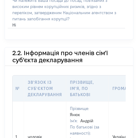
Чи належить Ваша посада до посад, пов'язаних з
високим рівнем корупційних ризиків, згідно з
переліком, затвердженим Національним агентством з
питань запобігання корупції?
Ні
2.2. Інформація про членів сім'ї
суб'єкта декларування
ЗВ'ЯЗОК ІЗ
ПРІЗВИЩЕ,
№
СУБ'ЄКТОМ
ІМ'Я, ПО
ГРОМАДЯН
ДЕКЛАРУВАННЯ
БАТЬКОВІ
Прізвище:
Янюк
Ім'я:
Андрій
По батькові (за
наявності):
1
чоловік
Україна