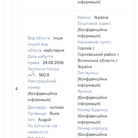
інформація]
Країна:
Україна
Поштовий індекс:
[Конфіденційна
інформація]
Вид об'єкта:
Інше
Населений пункт:
Інший вид
Горохів /
об'єкта:
майстерня
Горохівський район /
Дата набуття
Волинська область /
права:
29.08.2006
Україна
Загальна площа
Тип вулиці:
2
(м
):
560.8
[Конфіденційна
Реєстраційний
[Чл
інформація]
номер:
4
не
Вулиця:
[Конфіденційна
ін
[Конфіденційна
інформація]
інформація]
Декларує:
чоловік
Номер будинку:
Прізвище:
Янюк
[Конфіденційна
Ім'я:
Андрій
інформація]
По батькові (за
Номер корпусу:
наявності):
[Конфіденційна