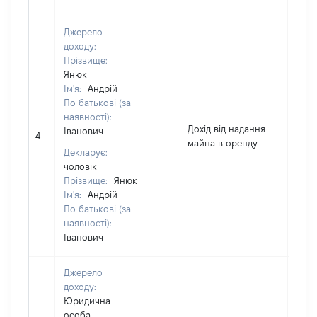
Джерело
доходу:
Прізвище:
Янюк
Ім'я:
Андрій
По батькові (за
наявності):
Дохід від надання
Іванович
4
44
майна в оренду
Декларує:
чоловік
Прізвище:
Янюк
Ім'я:
Андрій
По батькові (за
наявності):
Іванович
Джерело
доходу:
Юридична
особа,