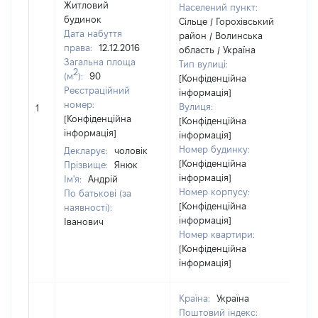
Житловий
Населений пункт:
будинок
Сільце / Горохівський
Дата набуття
район / Волинська
права:
12.12.2016
область / Україна
Загальна площа
Тип вулиці:
2
(м
):
90
[Конфіденційна
Реєстраційний
інформація]
номер:
Вулиця:
1
[Н
[Конфіденційна
[Конфіденційна
інформація]
інформація]
Номер будинку:
Декларує:
чоловік
[Конфіденційна
Прізвище:
Янюк
інформація]
Ім'я:
Андрій
Номер корпусу:
По батькові (за
[Конфіденційна
наявності):
інформація]
Іванович
Номер квартири:
[Конфіденційна
інформація]
Країна:
Україна
Поштовий індекс: