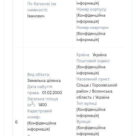
інформація]
По батькові (за
Номер корпусу:
наявності):
[Конфіденційна
Іванович
інформація]
Номер квартири:
[Конфіденційна
інформація]
Країна:
Україна
Поштовий індекс:
[Конфіденційна
інформація]
Вид об'єкта:
Населений пункт:
Земельна ділянка
Сільце / Горохівський
Дата набуття
район / Волинська
права:
01.02.2000
область / Україна
Загальна площа
2
Тип вулиці:
(м
):
1400
[Конфіденційна
Кадастровий
інформація]
номер:
Вулиця:
6
[Н
[Конфіденційна
[Конфіденційна
інформація]
інформація]