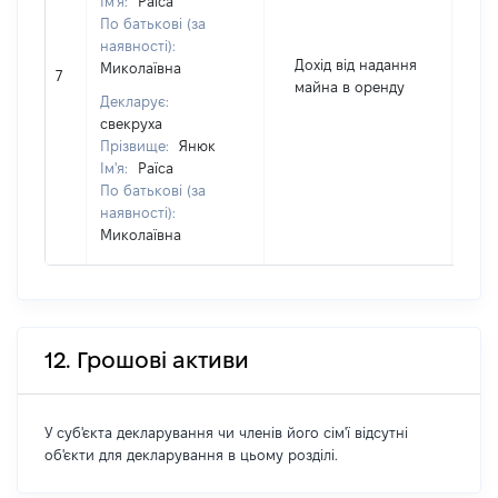
Ім'я:
Раїса
По батькові (за
наявності):
Дохід від надання
Миколаївна
7
44
майна в оренду
Декларує:
свекруха
Прізвище:
Янюк
Ім'я:
Раїса
По батькові (за
наявності):
Миколаївна
12. Грошові активи
У суб'єкта декларування чи членів його сім'ї відсутні
об'єкти для декларування в цьому розділі.