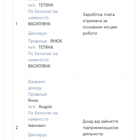
Ім'я:
ТЕТЯНА
По батькові (за
Заробітна плата
наявності):
отримана за
1
ВАСИЛІВНА
5
основним місцем
Декларує:
роботи
Прізвище:
ЯНЮК
Ім'я:
ТЕТЯНА
По батькові (за
наявності):
ВАСИЛІВНА
Джерело
доходу:
Прізвище:
Янюк
Ім'я:
Андрій
По батькові (за
наявності):
Дохід від зайняття
Іванович
2
підприємницькою
5
діяльністю
Декларує: