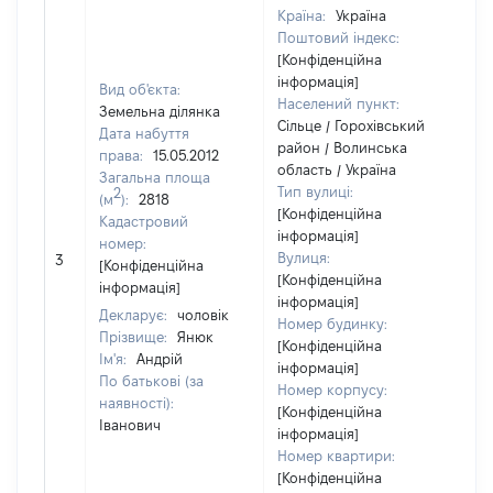
Країна:
Україна
Поштовий індекс:
[Конфіденційна
інформація]
Вид об'єкта:
Населений пункт:
Земельна ділянка
Сільце / Горохівський
Дата набуття
район / Волинська
права:
15.05.2012
область / Україна
Загальна площа
Тип вулиці:
2
(м
):
2818
[Конфіденційна
Кадастровий
інформація]
[Чл
номер:
Вулиця:
3
не
[Конфіденційна
[Конфіденційна
ін
інформація]
інформація]
Декларує:
чоловік
Номер будинку:
Прізвище:
Янюк
[Конфіденційна
Ім'я:
Андрій
інформація]
По батькові (за
Номер корпусу:
наявності):
[Конфіденційна
Іванович
інформація]
Номер квартири:
[Конфіденційна