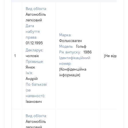
Вид об'єкта:
Автомобіль
легковий
Дата
набуття
Марка:
права:
Фольксваген
01.12.1995
Модель:
Гольф
Декларує:
Рік випуску:
1986
1
чоловік
[Не відомо]
Ідентифікаційний
Прізвище:
номер:
Янюк
[Конфіденційна
Ім'я:
інформація]
Андрій
По батькові
(за
наявності):
Іванович
Вид об'єкта:
Автомобіль
легковий