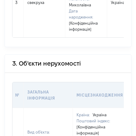
3
свекруха
Україна
Миколаївна
Дата
народження:
[Конфіденційна
інформація]
3. Об'єкти нерухомості
ВА
ЗАГАЛЬНА
№
МІСЦЕЗНАХОДЖЕННЯ
НА
ІНФОРМАЦІЯ
НА
Країна:
Україна
Поштовий індекс:
[Конфіденційна
Вид об'єкта:
інформація]