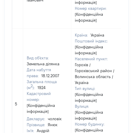
Іванович
інформація]
Номер квартири:
[Конфіденційна
інформація]
Країна:
Україна
Поштовий індекс:
[Конфіденційна
інформація]
Вид об'єкта:
Населений пункт:
Земельна ділянка
Горохів /
Дата набуття
Горохівський район /
права:
18.12.2007
Волинська область /
Загальна площа
Україна
2
(м
):
1924
Тип вулиці:
Кадастровий
[Конфіденційна
[Чл
номер:
інформація]
5
не
[Конфіденційна
Вулиця:
ін
інформація]
[Конфіденційна
інформація]
Декларує:
чоловік
Номер будинку:
Прізвище:
Янюк
[Конфіденційна
Ім'я:
Андрій