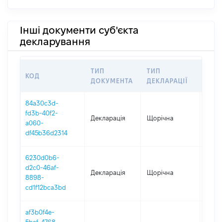
Інші документи суб'єкта
декларування
ТИП
ТИП
КОД
ПЕР
ДОКУМЕНТА
ДЕКЛАРАЦІЇ
84a30c3d-
fd3b-40f2-
Декларація
Щорічна
2025
a060-
df45b36d2314
6230d0b6-
d2c0-46af-
Декларація
Щорічна
2024
8898-
cd1f12bca3bd
af3b0f4e-