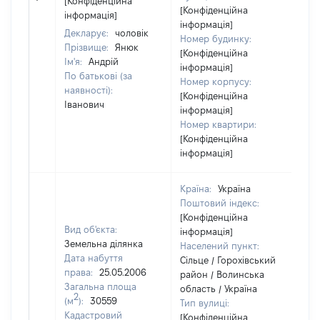
[Конфіденційна
[Конфіденційна
ін
інформація]
інформація]
Декларує:
чоловік
Номер будинку:
Прізвище:
Янюк
[Конфіденційна
Ім'я:
Андрій
інформація]
По батькові (за
Номер корпусу:
наявності):
[Конфіденційна
Іванович
інформація]
Номер квартири:
[Конфіденційна
інформація]
Країна:
Україна
Поштовий індекс:
[Конфіденційна
Вид об'єкта:
інформація]
Земельна ділянка
Населений пункт:
Дата набуття
Сільце / Горохівський
права:
25.05.2006
район / Волинська
Загальна площа
область / Україна
2
(м
):
30559
Тип вулиці:
Кадастровий
[Конфіденційна