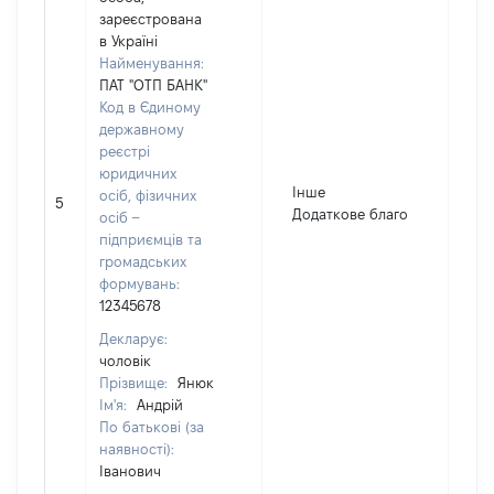
зареєстрована
в Україні
Найменування:
ПАТ "ОТП БАНК"
Код в Єдиному
державному
реєстрі
юридичних
Інше
осіб, фізичних
5
58
Додаткове благо
осіб –
підприємців та
громадських
формувань:
12345678
Декларує:
чоловік
Прізвище:
Янюк
Ім'я:
Андрій
По батькові (за
наявності):
Іванович