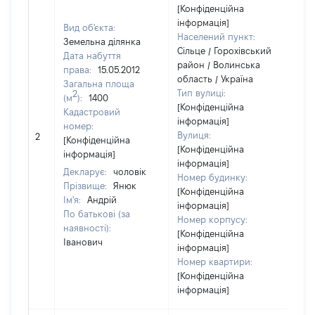
[Конфіденційна
інформація]
Вид об'єкта:
Населений пункт:
Земельна ділянка
Сільце / Горохівський
Дата набуття
район / Волинська
права:
15.05.2012
область / Україна
Загальна площа
Тип вулиці:
2
(м
):
1400
[Конфіденційна
Кадастровий
інформація]
[Чл
номер:
Вулиця:
2
не
[Конфіденційна
[Конфіденційна
ін
інформація]
інформація]
Декларує:
чоловік
Номер будинку:
Прізвище:
Янюк
[Конфіденційна
Ім'я:
Андрій
інформація]
По батькові (за
Номер корпусу:
наявності):
[Конфіденційна
Іванович
інформація]
Номер квартири:
[Конфіденційна
інформація]