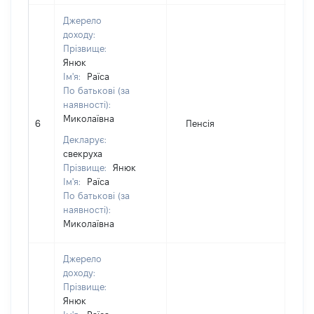
Джерело
доходу:
Прізвище:
Янюк
Ім'я:
Раїса
По батькові (за
наявності):
Миколаївна
6
Пенсія
17
Декларує:
свекруха
Прізвище:
Янюк
Ім'я:
Раїса
По батькові (за
наявності):
Миколаївна
Джерело
доходу:
Прізвище:
Янюк