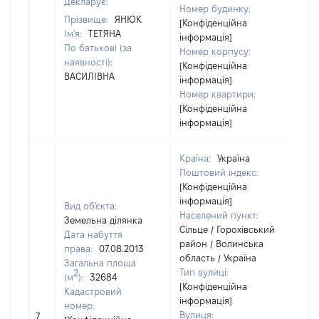
Декларує:
Номер будинку:
Прізвище:
ЯНЮК
[Конфіденційна
Ім'я:
ТЕТЯНА
інформація]
По батькові (за
Номер корпусу:
наявності):
[Конфіденційна
ВАСИЛІВНА
інформація]
Номер квартири:
[Конфіденційна
інформація]
Країна:
Україна
Поштовий індекс:
[Конфіденційна
інформація]
Вид об'єкта:
Населений пункт:
Земельна ділянка
Сільце / Горохівський
Дата набуття
район / Волинська
права:
07.08.2013
область / Україна
Загальна площа
Тип вулиці:
2
(м
):
32684
[Конфіденційна
Кадастровий
інформація]
[Чл
номер:
Вулиця:
7
не