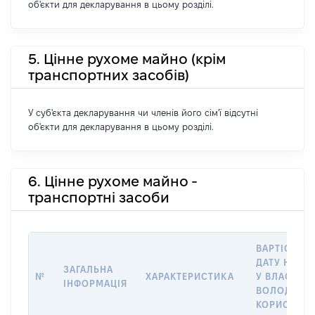
об'єкти для декларування в цьому розділі.
5. Цінне рухоме майно (крім
транспортних засобів)
У суб'єкта декларування чи членів його сім'ї відсутні
об'єкти для декларування в цьому розділі.
6. Цінне рухоме майно -
транспортні засоби
ВАРТІСТЬ Н
ДАТУ НАБУ
ЗАГАЛЬНА
№
ХАРАКТЕРИСТИКА
У ВЛАСНІСТ
ІНФОРМАЦІЯ
ВОЛОДІННЯ
КОРИСТУВ