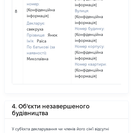
номер:
інформація]
[Чл
[Конфіденційна
Вулиця:
8
не
інформація]
[Конфіденційна
ін
інформація]
Декларує:
Номер будинку:
свекруха
[Конфіденційна
Прізвище:
Янюк
інформація]
Ім'я:
Раїса
Номер корпусу:
По батькові (за
[Конфіденційна
наявності):
інформація]
Миколаївна
Номер квартири:
[Конфіденційна
інформація]
4. Об'єкти незавершеного
будівництва
У суб'єкта декларування чи членів його сім'ї відсутні